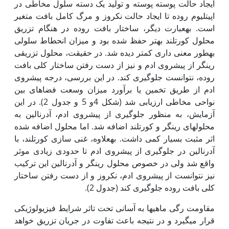
ایجاد حالت پوسته پوسته و تولید یک دسته سلول مخاطی در
اپی‏تلیوم روده تا ایجاد حالت نکروز و مرگ کامل بافت متغیر
است. به‏عبارت دیگر، ساختار بافت روده در هنگام تزریق
محلول کورتلند بهتر حفظ شده بود و میزان انحطاط سلولی
به‏طور معنی داری کمتر دیده شد. در حقیقت، محلول تزریقی
رینگر از پیشروی ادم و نیز از دست رفتن ساختار کلی بافت
روده، نتوانست جلوگیری کند. در این بررسی، درجه پیشروی
ادم از طریق تخمین یا برآورد میزان وسعت فضاهای بین
نواحی مخاطی ارزیابی شد (شکل 4و 5 و جدول 2). در این
آزمایش، به منظور جلوگیری از پیشروی ادم، آدرنالین به
محلول‏های رینگر و کورتلند اضافه شد. اما محلول اضافه شده
اثر مثبت بسیار کمی داشت. به‏علاوه، غنی سازی کورتلند، با
آدرنالین در جلوگیری از پیشروی ادم تا حدودی زیادی موثر
واقع شد ولی در خصوص محلول رینگر و آدرنالین این ترکیب
نیز نتوانست از پیشروی ادم، نکروز و از دست رفتن ساختار
کلی بافت روده جلوگیری کند (جدول 2).
مقاومت رگی ماهی‏ها به آسانی تحت تاثر شرایط فیزیولوژیکی
قرار می‏گیرد و در نتیجه باعث تفاوت در جریان تزریق خواهد