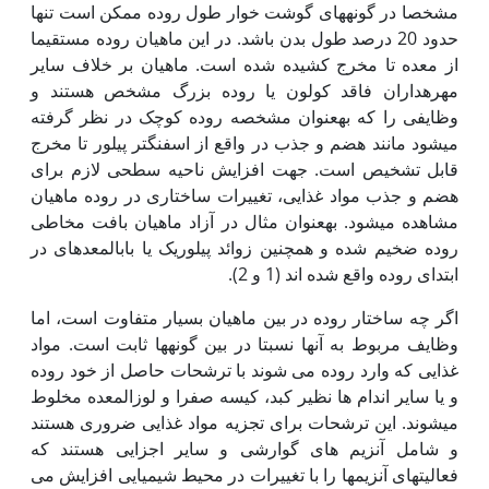
مشخصا در گونه‏های گوشت خوار طول روده ممکن است تنها
حدود 20 درصد طول بدن باشد. در این ماهیان روده مستقیما
از معده تا مخرج کشیده شده است. ماهیان بر خلاف سایر
مهره‏داران فاقد کولون یا روده بزرگ مشخص هستند و
وظایفی را که به‏عنوان مشخصه روده کوچک در نظر گرفته
می‏شود مانند هضم و جذب در واقع از اسفنگتر پیلور تا مخرج
قابل تشخیص است. جهت افزایش ناحیه سطحی لازم برای
هضم و جذب مواد غذایی، تغییرات ساختاری در روده ماهیان
مشاهده می‏شود. به‏عنوان مثال در آزاد ماهیان بافت مخاطی
روده ضخیم شده و همچنین زوائد پیلوریک یا باب‏المعده‏ای در
ابتدای روده واقع شده اند (1 و 2).
اگر چه ساختار روده در بین ماهیان بسیار متفاوت است، اما
وظایف مربوط به آن‏ها نسبتا در بین گونه‏ها ثابت است. مواد
غذایی که وارد روده می شوند با ترشحات حاصل از خود روده
و یا سایر اندام ها نظیر کبد، کیسه صفرا و لوزالمعده مخلوط
می‏شوند. این ترشحات برای تجزیه مواد غذایی ضروری هستند
و شامل آنزیم های گوارشی و سایر اجزایی هستند که
فعالیت‏های آنزیم‏ها را با تغییرات در محیط شیمیایی افزایش می