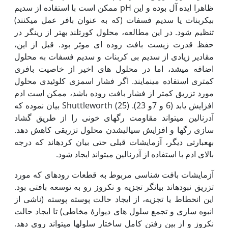
ظاهرا ایده آل بوده و این pH ممکن است با استفاده از سدیم
بی‏کربنات یا سدیم فسفات (که به عنوان بافر عمل می‏کنند)
تنظیم شود. در این مطالعه، محلول کورتلند بهتر از رینگر در
حفظ قدرت زیست بافت روده ای موثر بود. قبل از این،
مقادیر زیادی از سدیم بی کربنات و سدیم فسفات به محلول
اضافه می‏شد، اما در محلول های اخیر از خاصیت بافری
کمتری استفاده می‏نمایند. اگر فشار اسمزی کلوئیدی محلول
مورد تزریق کمتر از فشار بافت روده باشد، ممکن است ادم
افزایش یابد (6 و 7و 23). Shuttleworth (25) بیان نموده که
آدرنالین می‏تواند مقاومت رگ‏های خونی را از طریق گشاد
سازی رگ‏ها و افزایش سیالی‏شدن محلول تزریقی کاهش دهد.
به‏عبارتی دیگر، آزمایشات قبلی حتی بیان کرده‏اند که درجه
بالای ادم با استفاده از آدرنالین می‏تواند ایجاد شود.
آزمایشات بافت شناسی مربوط به قطعات روده‏ای که مورد
تزریق نبوده‏اند بیانگر تجزیه و نکروز رو به توسعه بافتی بود.
این انحطاط یا تجزیه، از ایجاد حالت پوسته پوسته (ناشی از
انبوه سازی و تجمع سلول های دیوارۀ مخاطی) تا ایجاد حالت
نکروز و از بین رفتن کامل ساختار سلول‏ها می‏تواند روی دهد.