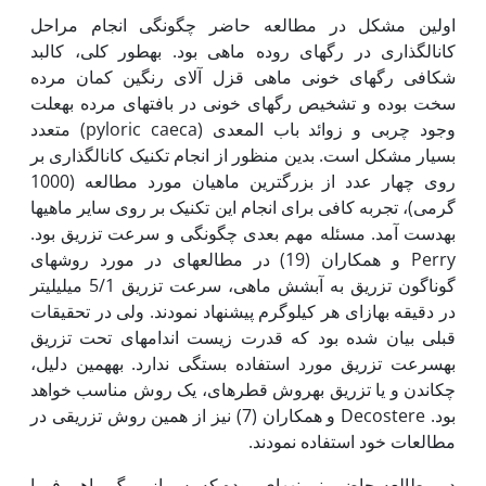
اولین مشکل در مطالعه حاضر چگونگی انجام مراحل
کانال‏گذاری در رگ‏های روده ماهی بود. به‏طور کلی، کالبد
شکافی رگ‏های خونی ماهی قزل آلای رنگین کمان مرده
سخت بوده و تشخیص رگ‏های خونی در بافت‏های مرده به‏علت
وجود چربی و زوائد باب المعدی (pyloric caeca) متعدد
بسیار مشکل است. بدین منظور از انجام تکنیک کانال‏گذاری بر
روی چهار عدد از بزرگترین ماهیان مورد مطالعه (1000
گرمی)، تجربه کافی برای انجام این تکنیک بر روی سایر ماهی‏ها
به‏دست آمد. مسئله مهم بعدی چگونگی و سرعت تزریق بود.
Perry و همکاران (19) در مطالعه‏ای در مورد روش‏های
گوناگون تزریق به آبشش ماهی، سرعت تزریق 5/1 میلی‏لیتر
در دقیقه به‏ازای هر کیلوگرم پیشنهاد نمودند. ولی در تحقیقات
قبلی بیان شده بود که قدرت زیست اندام‏های تحت تزریق
به‏سرعت تزریق مورد استفاده بستگی ندارد. به‏همین دلیل،
چکاندن و یا تزریق به‏روش قطره‏ای، یک روش مناسب خواهد
بود. Decostere و همکاران (7) نیز از همین روش تزریقی در
مطالعات خود استفاده نمودند.
در مطالعه حاضر، نمونه‏های روده که پس از مرگ ماهی فورا