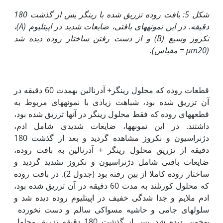
شکل 5: بافت روده تزریق شده با رینگر پس از گذشت 180
دقیقه. در این نمونه‏های بافتی، ضایعات شدید در اپی‏تلیوم (
A
)،
نکروز وسیع (
B
) و از دست رفتن ساختار روده دیده شد
(
20 = مقیاس).
µm
قطعات روده که محلول رینگر+ آدرنالین به‏مدت 60 دقیقه در
آن تزریق شده بود، شباهت زیادی با نمونه‏های مربوط به
قطعه‏های روده که فقط محلول رینگر در آن‏ها تزریق شده بود،
داشتند. در این نمونه‏ها، ضایعات شدیدی شامل ادم،
دژنراسیون و نکروز مشاهده گردید و بعد از گذشت 180
دقیقه از تزریق محلول رینگر + آدرنالین به بافت روده،
ضایعات بافتی شامل دژنراسیون و نکروز تشدید گردید و
ساختار روده کاملا از بین رفته بود (جدول 2). در بافت روده
که محلول کورتلند به مدت 60 دقیقه در آن تزریق شده بود،
ادم ملایم و جدا شدگی خفیف در اپی‏تلیوم روده دیده شد و
سلول‏های جامی و حاشیه مسواکی سالم و دست نخورده
به‏خوبی دیده شد. پس از گذشت 180 دقیقه تزریق محلول