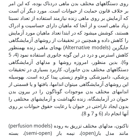
روی دستگاه‏های مختلف بدن ماهی دردناک بوده، که این امر
بر خلاف قانون حمایت از حیوانات است. مورد دیگر آن است
که آزمایش بر روی ماهی زنده نیازمند استفاده از تعداد نسبتا
زیاد ماهی است و از آنجا که ماهیان دارای حساسیت و ادراک
هستند، کوشش می‏شود که در ابتدا تعداد ماهیان مورد آزمایش
را کاهش داده و هم‏چنین در تحقیقات از روش‏های آزمایشگاهی
جایگزین (Alternative models) به‏جای ماهی زنده به‏منظور
کاهش استرس و درد در این گونه جانوری استفاده نمود (4، 5
و6). بدین منظور، امروزه روش‏ها و مدل‏های آزمایشگاهی
دستگاه‏های مختلف بدن جانوران، کاربرد بسیاری در تحقیقات
پزشکی، دامپزشکی وعلوم زیستی پیدا کرده است. به‏وسیله
این روش‏های آزمایشگاهی می‏توان اندام‏ها، بافت‏ها و یا قسمتی از
اندام‏های مختلف بدن موجودات گوناگون را در بیرون بدن
حیوان در آزمایشگاه، زنده نگه‏داشت و آزمایش‏های مختلفی را
بدون ایجاد ناراحتی در حیوان با رعایت حقوق حیوانات بر روی
آن‏ها انجام داد (6 و 7 و 8).
تاکنون، مدل‏های مختلف تزریق به روده (perfusion models)
مانند مدل باز(open)، نیمه باز (semi-open)، بسته