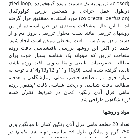
(closed)، تزریق به یک قسمت روده گره‏خورده (tied loop)
درطول عمل جراحی و همچنین تزریق کولورکتال
(colorectal perfusion) مورد استفاده محققیق قرار گرفته
اند. با این حال مشکلات متعددی در حین استفاده از این
روش‏های تزریقی مانند نشت محلول تزریقی، بروز ادم و از
دست دادن موکوس و بافت مخاطی ممکن است ایجاد شود.
ضمنا در اکثر این روش‏ها بررسی بافت‏شناسی بافت روده
متعاقب تزریق که می‏تواند یک شناسه بسیار خوب برای
مطالعه خصوصیات طبیعی و بقا سلولی بافت روده باشد،
نادیده گرفته شده است (9و10 و11و 12و13و14). با توجه به
موارد فوق، در مطالعه حاضر، مدلی آزمایشگاهی با هدف،
مطالعه بافت شناسی و ریخت شناسی
بافت اپی‏تلیوم روده
ماهی قزل آلای رنگین کمان
در شرایط کنترل شده
آزمایشگاهی
طراحی شد.
مواد و روشها
تعداد 20 قطعه ماهی قزل آلای رنگین کمان با میانگین وزن
750 گرم و میانگین طول 38 سانتی‏متر
تهیه شد
.
ماهی‏ها در