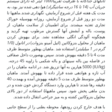
تانک‏های جداگانه با ظرفیت تقریبا1000 لیتر که دارای سیستم
جریان آب
(
14 تا 16 درجه سانتی‏گراد
)
هوا دهی شده نیز
بود،
به
مدت یک هفته قبل از شروع آزمایش، نگهداری شدند.
ماهی‏ها تا
مدت دو روز قبل از شروع آزمایش، روزانه به‏وسیله خوراک
تجاری تغذیه می‏شدند. برای اطمینان از سلامت ماهیان، از
پوست، باله و آبشش آن‏ها گسترش مرطوب تهیه گردید و
هیچ‏گونه آلودگی انگلی مشاهده نشد. برای بی‏هوش کردن
ماهیان از
محلول بنزوکائین
(اتیل آمینو بنزوات)
در اتانول (1/0
گرم در 1 میلی‏لیتر)
استفاده شد .ماهیان به‏طور متوسط ظرف
مدت 4 تا 5 دقیقه بی‏هوش شدند. سپس به‏صورت داخل صفاقی
در فاصله بین باله سینه‏ای و باله شکمی با زاویه 45 درجه،
(IU/kg) 5000 هپارین به آن‏ها تزریق شد. در ادامه ماهیان را در
آب تازه و هوادهی شده قرار داده تا به‏هوش آمدند. ماهیان
به‏طور متوسط ظرف مدت 5 دقیقه به‏هوش آمده و به‏مدت 40
دقیقه رها شدند تا هپارین وارد دستگاه گردش خون شده و در
بدن ماهی پخش شود. سپس ماهی‏ها
با استفاده از دوز بالای
محلول بنزوکائین
کشته و به میز جراحی انتقال داده شدند.
با هدف خارج کردن روده‏ها، محوطه بطنی را از سطح جانبی