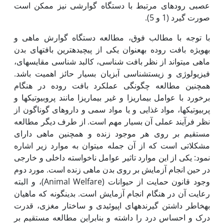
عصبی روده‏ای مرتبط با دستگاه گوارشی نیز ممکن است
صورت گیرد (1 و 5).
با توجه با مطالب فوق، مطالعه دستگاه گوارش ماهی و
به‏ویژه بافت روده به‏عنوان یکی از پیچیده‏ترین بافت‏های بدن
ماهی می‏تواند از نظر بافت شناسی، کالبد شناسی مقایسه‏ای،
فیزیولوژی و زیست‏شناسی آبزیان بسیار حائز اهمیت باشد.
همچنین مطالعه چگونگی عمل‏کرد بافت روده در هنگام
برخورد با عوامل بیماری‏زا و غیر بیماری‏زا مانند پروبیوتیک‏ها و
پربیوتیک‏ها، مواد غذایی و یا مواد سمی و داروهای گوناگون از
نظر فرآیند عملی آن بسیار مهم است. از طرف دیگر مطالعه
مستقیم بر روی هر موجود زنده و همچنین ماهی دارای
مشکلاتی است که از آن جمله می‏توان به موارد زیر اشاره
نمود: یکی از این موارد تاثیر عوامل ناخواسته داخلی و خارجی
در حین انجام آزمایش بر روی بدن ماهی زنده است. مورد دوم
وجود قانون حمایت از حیوانات (Animal Welfare)، و البته
رعایت آن در هنگام انجام آزمایش است. بدین‏گونه که ماهیان
به‏خاطر داشتن گیرنده‏های اپیوئیدی و ساختار مغزی، قدرت
درک و احساس درد را داشته و بنابراین مطالعه مستقیم بر