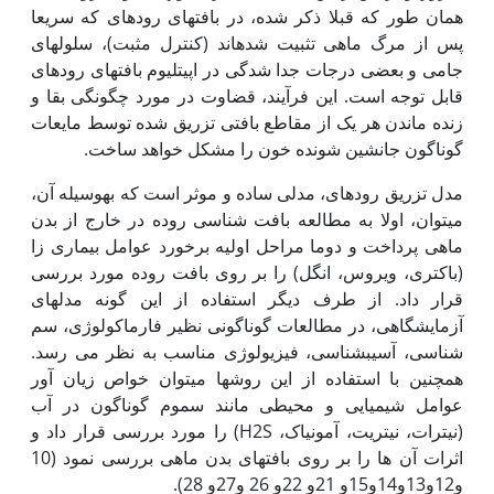
همان طور که قبلا ذکر شده، در بافت‏های روده‏ای که سریعا
پس از مرگ ماهی تثبیت شده‏اند (کنترل مثبت)، سلول‏های
جامی و بعضی درجات جدا شدگی در اپی‏تلیوم بافت‏های روده‏ای
قابل توجه است. این فرآیند، قضاوت در مورد چگونگی بقا و
زنده ماندن هر یک از مقاطع بافتی تزریق شده توسط مایعات
گوناگون جانشین شونده خون را مشکل خواهد ساخت.
مدل تزریق روده‏ای، مدلی ساده و موثر است که به‏وسیله آن،
می‏توان، اولا به مطالعه بافت شناسی روده در خارج از بدن
ماهی پرداخت و دوما مراحل اولیه برخورد عوامل بیماری زا
(باکتری، ویروس، انگل) را بر روی بافت روده مورد بررسی
قرار داد. از طرف دیگر استفاده از این گونه مدل‏های
آزمایشگاهی، در مطالعات گوناگونی نظیر فارماکولوژی، سم
شناسی، آسیب‏شناسی، فیزیولوژی مناسب به نظر می رسد.
همچنین با استفاده از این روش‏ها می‏توان خواص زیان آور
عوامل شیمیایی و محیطی مانند سموم گوناگون در آب
(نیترات، نیتریت، آمونیاک، H2S) را مورد بررسی قرار داد و
اثرات آن ها را بر روی بافت‏های بدن ماهی بررسی نمود (10
و12و13و14و15و 21و 22و 26 و27و 28).