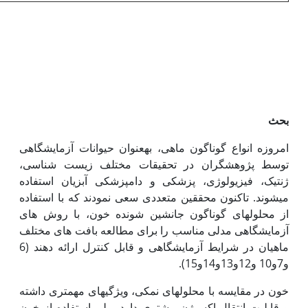
بحث
امروزه انواع گوناگون ماهی، به‏عنوان حیوانات آزمایشگاهی
توسط پژوهشگران در تحقیقات مختلف زیست شناسی،
ژنتیک، فیزیولوژی، پزشکی و دامپزشکی آبزیان استفاده
می‏شوند. تاکنون محققین متعددی سعی نمودند که با استفاده
از محلول‏های گوناگون جانشین شونده خون، با روش های
آزمایشگاهی مدلی مناسب را برای مطالعه بافت های مختلف
ماهیان در شرایط آزمایشگاهی و قابل کنترل ارائه دهند (6
و7و10 و12و13و14و15).
خون در مقایسه با محلول‏های نمکی، ویژگی‏های مهم‏تری داشته
و قابلیت انتقال اکسیژن بیشتری دارد، ولی استفاده از خون