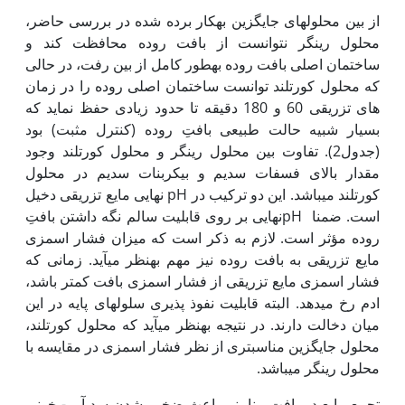
از بین محلول‏های جایگزین به‏کار برده شده در بررسی حاضر،
محلول رینگر نتوانست از بافت روده محافظت کند و
ساختمان اصلی بافت روده به‏طور کامل از بین رفت، در حالی
که محلول کورتلند توانست ساختمان اصلی روده را در زمان
های تزریقی 60 و 180 دقیقه تا حدود زیادی حفظ نماید که
بسیار شبیه حالت طبیعی بافتِ روده (کنترل مثبت) بود
(جدول2). تفاوت بین محلول رینگر و محلول کورتلند وجود
مقدار بالای فسفات سدیم و بی‏کربنات سدیم در محلول
کورتلند می‏باشد. این دو ترکیب در pH نهایی مایع تزریقی دخیل
است. ضمنا pHنهایی بر روی قابلیت سالم نگه داشتن بافتِ
روده مؤثر است. لازم به ذکر است که میزان فشار اسمزی
مایع تزریقی به بافت روده نیز مهم به‏نظر می‏آید. زمانی که
فشار اسمزی مایع تزریقی از فشار اسمزی بافت کمتر باشد،
ادم رخ می‏دهد. البته قابلیت نفوذ پذیری سلول‏های پایه در این
میان دخالت دارند. در نتیجه به‏نظر می‏آید که محلول کورتلند،
محلول جایگزین مناسب‏تری از نظر فشار اسمزی در مقایسه با
محلول رینگر می‏باشد.
تجمع مایع در بافت بینابینی باعث ضخیم شدن سد آبی- خونی