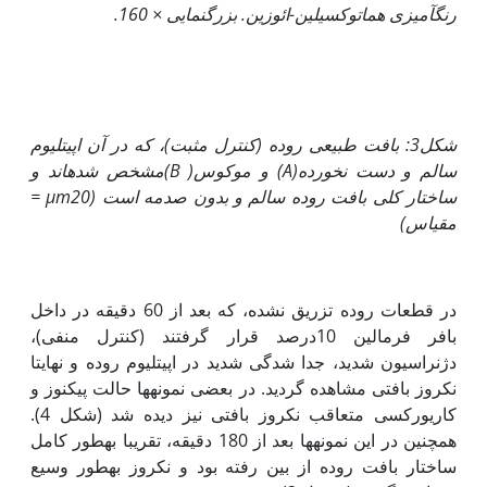
رنگ‏آمیزی هماتوکسیلین-ائوزین. بزرگنمایی × 160.
شکل3: بافت طبیعی روده (کنترل مثبت)، که در آن اپی‏تلیوم
سالم و دست نخورده
(
A
) و موکوس(
B
)
مشخص شده‏اند و
ساختار کلی بافت روده سالم و بدون صدمه است (
µm
20 =
مقیاس)
در قطعات روده تزریق نشده، که بعد از 60 دقیقه در داخل
بافر فرمالین 10درصد قرار گرفتند (کنترل منفی)،
دژنراسیون شدید، جدا شدگی شدید در اپی‏تلیوم روده و نهایتا
نکروز بافتی مشاهده گردید. در بعضی نمونه‏ها حالت پیکنوز و
کاریورکسی متعاقب نکروز بافتی نیز دیده شد (شکل 4).
همچنین در این نمونه‏ها بعد از 180 دقیقه، تقریبا به‏طور کامل
ساختار بافت روده از بین رفته بود و نکروز به‏طور وسیع