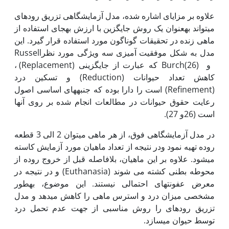
علاوه بر مزایای اشاره شده، مدل آزمایشگاهی تزریق روده‏ای
می‏تواند به‏عنوان یک روش جایگزین با ارزش به‏جای استفاده از
ماهی زنده در تحقیقات گوناگون مورد استفاده قرار گیرد. این
مدل به شکل موفقیت آمیزی سه ویژگی مورد نظرRussell
و Burch(26) که عبارت از جایگزینی (Replacement) ،
کاهش تعداد حیوانات (Reduction) و تسکین درد
(Refinement) است را دارا بوده که جنبه‏های اساسی اصول
رعایت حقوق حیوانات در مطالعات انجام شده بر روی آن‏ها
است (26و 27).
در مدل آزمایشگاهی فوق، از هر ماهی می‏توان 2 الی 3 قطعه
روده تهیه نمود ودر نتیجه از تعداد ماهیان مورد آزمایش کاسته
می‏شود. علاوه بر این ماهیان، بلافاصله قبل از خروج روده از
محوطه بطنی کشته می شوند (Euthanasia) و در نتیجه در
معرض عفونت‏های احتمالی نیستند. این موضوع، به‏طور
مشخصی میزان درد و استرس ماهی را کاهش می‏دهد و مدل
تزریق روده‏ای را روش مناسبی از جهت عدم تحمل درد
توسط حیوان می‏سازد.