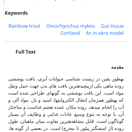
Keywords
Rainbow trout
Oncorhynchus mykiss
Gut tissue
Cortland
An in vitro model
Full Text
مقدمه
به‏طور یقین در زیست شناسی حیوانات آبزی، بافت پوششی
روده ماهی یکی ازپیچیده‏ترین بافت های بدن جهت حمل ونقل
مواد است. این بافت پوششی به گونه‏ای طراحی شده است
که به‏طور هم‏زمان انتقال الکترولیت‏ها، اسید و باز، مواد آلی و
آب را انجام می‏دهد. روده مکان عمده هضم غذاست و ساختار
آن، با توجه به تنوع وسیع عادات غذایی و وظایف آن بسیار
گوناگون است. قابل مشاهده‏ترین تفاوت میان ماهیان، طول
روده (از اسفنگتر پیلور تا مخرج) است. در بعضی از گونه ها،