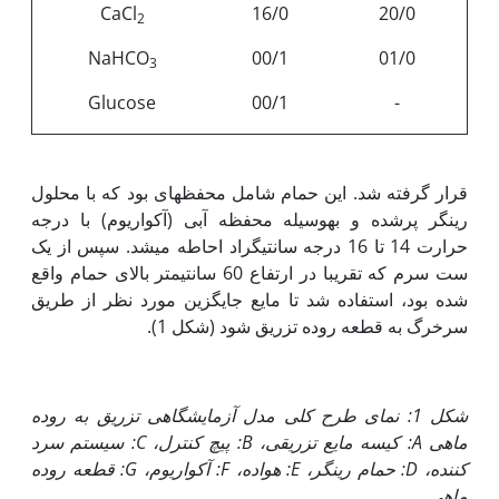
CaCl
16/0
20/0
2
NaHCO
00/1
01/0
3
Glucose
00/1
-
قرار گرفته شد. این حمام شامل محفظه‏ای بود که با محلول
رینگر پرشده و به‏وسیله محفظه آبی (آکواریوم) با درجه
حرارت 14 تا 16 درجه سانتی‏گراد احاطه می‏شد. سپس از یک
ست سرم که تقریبا در ارتفاع 60 سانتی‏متر بالای حمام واقع
شده بود، استفاده شد تا مایع جایگزین مورد نظر از طریق
سرخرگ به قطعه روده تزریق شود (شکل 1).
شکل 1: نمای طرح کلی مدل آزمایشگاهی تزریق به روده
ماهی
A
: کیسه مایع تزریقی،
B
: پیچ کنترل،
C
: سیستم سرد
کننده،
D
: حمام رینگر،
E
: هواده،
F
: آکواریوم،
G
: قطعه روده
ماهی