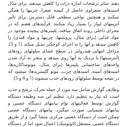
دهند. سایر ترشحات اندازه ذرات را کاهش می‏دهند. برای مثال
اسید‏های صفراوی حاصل از کیسه صفرا، چربی‏ها را همگن
می‏کنند و همچنین نواحی سطحی قابل دسترس برای تاثیر
آنزیم‏های لیپاز را بسیار زیاد می‏کنند. فرآیند‏های هضم که در
مجرای داخلی روده اتفاق می‏افتد، پلی‏مرهای پیچیده موجود در
مواد غذایی (برای مثال، پروتئین‏ها، چربی‏ها و مواد قندی) را
کاهش می‏دهد و آن‏ها را به اجزای کوچک‏تر تبدیل می‏کند (1 و 3).
مراحل انتهایی هیدرولیز در سطح غشای سلول‏های روده‏ای
(آنترسیت‏ها) یا نزدیک به آن‏ها روی می‏دهد و منجر به آزاد شدن
واحد‏های ساختمانی پلی‏مرها (برای مثال، مونوساکاریدها،
اسیدهای آمینه، اسیدهای چرب، مونو گلیسریدها) می‏شود که
در نتیجه توسط سلول‏های روده‏ای جذب می‏شوند (1 و 4 و 5).
وظایف گوارش شامل سه مورد از جمله تحرک، ترشح و جذب
است که نیاز به تنظیم دارد. تنظیم این سه وظیفه دستگاه
گوارش توسط فعالیت‏های توام پیام‏های دستگاه عصبی و
پیام‏های شیمیایی صورت می‏گیرد. پیام‏های دستگاه عصبی
ممکن است از دستگاه عصبی مرکزی منشا گیرد و از طریق
دستگاه عصبی مستقل (اتونومیک) اعمال شود اما از دستگاه