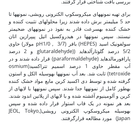
بررسی بافت شناختی قرار گرفتند.
برای تهیه نمونه‏های میکروسکوپ الکترونی روبشی، نمونه‏ها تا
حد 5 میلی‏متر برش داده شدند زیرا محلول‏های تثبیت کننده و
خشک کننده به‏سرعت قادر به نفوذ در نمونه‏های ضخیم‏تر
نیستند. سپس نمونه‏ها در هیدروکسیل اتیل پیپرازین اتان
سولفونیک اسید (HEPES) بافر (3/7 , pH1/0 مولار) حاوی
5/2 درصد گلوتارآلدهاید ((glutaraldehyde و 2 درصد
پارافورمالدهاید (paraformaldehyde) قرار داده شدند و در
آب مقطر حاوی 1 درصد اسمیم تتراکسید(osmium
tetroxide) ثابت شد. بعد آب نمونه‏ها به‏وسیله الکل و استون
گرفته شده و توسط دی اکسید کربن مایع مواد خشک کننده
به‏طور کامل از نمونه‏ها جدا شدند. سپس نمونه‏ها با لایه‏ای از
کربن و آلومینیوم آغشته شده و با لایه‏ای از پلاتین اندود شدند.
بعد هر نمونه در یک قاب استوار قرار داده شده و سپس
به‏وسیله میکروسکوپ الکترونی روبشی(JEOL, Tokyo,
Japan) مورد مطالعه قرارگرفتند.