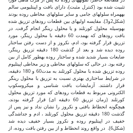
تثبیت شده بود (کنترل مثبت)، دارای بافت و اپی‏تلیومی سالم
به‏همراه سلول‏های جامی و سایر سلول‏های مخاطی روده بودند
(شکل2و3). مقایسه اولیه‏‏ای بین قطعات روده‏ای تزریق شده
به‏وسیله محلول کورتلند و یا محلول رینگر انجام گرفت. در
بافت روده‏ای که به‏مدت 60 دقیقه با محلول رینگر، مورد
تزریق قرار گرفته بود، ادم، نکروز و از دست رفتن ساختار
روده دیده شد و بعد از گذشت 180 دقیقه تزریق رینگر،
ضایعات بسیار شدید شده و ساختار روده به‏طور کامل از بین
رفته بود. در حالی که سلول‏های مخاطی و زیر مخاطی اپی‏تلیوم
روده تزریق شده با محلول کورتلند به مدت60 و 180 دقیقه،
در شرایط ساختاری بهتری نسبت به تزریق با محلول رینگر
قرار داشتند. آزمایشات بافت شناسی و میکروسکوپ
الکترونی مربوط به قطعات روده‏ای که مورد تزریق محلول
کورتلند (زمان تزریق 60 دقیقه ای) قرار گرفته بودند،
هیچ‏گونه انحطاط بافتی و نکروز را نشان نداد و نیز پس از
گذشت 180 دقیقه تزریق محلول کورتلند ، ادم و جدا‏شدگی
خفیف در اپی‏تلیوم روده و نکروز بسیار خفیف دیده شد
(شکل6). در واقع روند انحطاط و از بین رفتن بافت روده، از