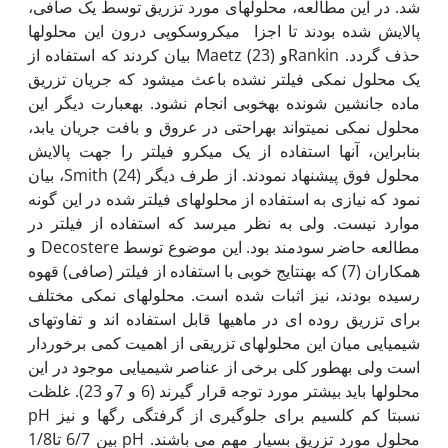
شد. در این مطالعه، محلول‏های مورد تزریق توسط یک صافی،
پالایش شده بودند تا اجزا میکروسکوپی درون این محلول‏ها
حذف گردد. Rankinو Maetz (23) بیان کردند که استفاده از
یک محلول نمکی فیلتر نشده باعث می‏شود که جریان تزریق
ماده جانشین شونده به‏خوبی انجام نشود. به‏عبارت دیگر این
محلول نمکی نمی‏تواند به‏راحتی در عروق و بافت جریان یابد،
بنابراین، آن‏ها استفاده از یک میکرو فیلتر را جهت پالایش
محلول فوق پیشنهاد نمودند. از طرف دیگر Smith (24)، بیان
نمود که نیازی به استفاده از محلول‏های فیلتر شده در این گونه
موارد نیست. ولی به نظر می‏رسد که استفاده از فیلتر در
مطالعه حاضر سودمند بود. این موضوع توسط Decostere و
همکاران (7) که به‏نتایج خوبی با استفاده از فیلتر (صافی) قهوه
رسیده بودند، نیز اثبات شده است. محلول‏های نمکی مختلف
برای تزریق روده ای در ماهی‏ها قابل استفاده اند و تفاوت‏های
شیمیایی میان این محلول‏های تزریقی از اهمیت کمی برخوردار
است ولی به‏طور کلی برخی از عناصر شیمیایی موجود در این
محلول‏ها باید بیشتر مورد توجه قرار گیرند (6 و 7و 23). غلظت
نسبتا کم کلسیم برای جلوگیری از گرفتگی رگ‏ها و نیز pH
محلول مورد تزریق بسیار مهم می باشند. pH بین 6/7 تا1/8