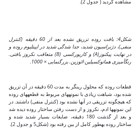
مشاهده گردید ( جدول 2).
شکل4: بافت روده تزریق نشده بعد از 60 دقیقه (کنترل
منفی)، دژنراسیون شدید، جدا شدگی شدید در اپی‏تلیوم روده و
در نهایت پیکنوز(
A
) و کاریورکسی (
B
) متعاقب نکروز بافتی.
رنگ‏آمیزی هماتوکسیلین-ائوزین. بزرگنمایی × 1000.
قطعات روده که محلول رینگر به مدت 60 دقیقه در آن تزریق
شده بود، شباهت زیادی با نمونه‏های مربوط به قطعه‏های روده
که هیچ‏گونه تزریقی در آن‏ها نشده بود (کنترل منفی) داشتند. در
این نمونه‏ها ادم، نکروز و از دست رفتن ساختار روده دیده شد
و بعد از گذشت 180 دقیقه، ضایعات بسیار شدید شده و
ساختار روده به‏طور کامل از بین رفته بود (شکل5 و جدول 2).