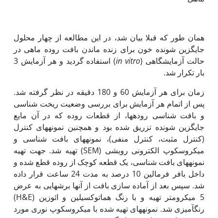
همان طور که قبلا بیان شد، در این مطالعه از چهار محلول
جایگزین شونده خون برای زنده ماندن بافت روده ماهی در
حالت آزمایشگاهی (
in vitro
) استفاده گردید و هر آزمایش 3
بار تکرار شد.
زمان برای هر آزمایش 60 و 180 دقیقه در نظر گرفته شد.
پس از اتمام هر آزمایش برای بررسی وضعیت ریخت شناسی
و بافت شناسی روده‏ها، از قطعات روده که در آن مایع
جایگزین شونده تزریق شده بود و همچنین نمونه‏های کنترل
(کنترل مثبت، کنترل منفی)، نمونه‏های بافت شناسی و
میکروسکوپ الکترونی روبشی (SEM) تهیه شد. جهت تهیه
نمونه‏های بافت شناسی، یک قطعه کوچک از روده قطع شده و
داخل بافر فرمالین 10 درصد به مدت 24 ساعت قرار داده
شد. سپس بعد از آماده سازی بافت از آن‏ها برش‏هایی به عرض
5 میکرومتر تهیه و با رنگ هماتوکسیلین و ائوزین (H&E)
رنگ‏آمیزی شد. نمونه‏های تهیه شده با میکروسکوپ نوری مورد