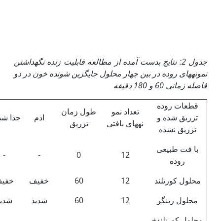
جدول 2: نتایج بدست آمده از مطالعه قابلیت زنده نگه‏داشتن
نمونه‏های روده در بین چهار محلول جایگزین شونده خون در دو
فاصله زمانی 60 و 180 دقیقه
قطعات روده
تعداد نمو
طول زمان
تزریق شده و
ادم
جدا ش
نههای بافتی
تزریق
تزریق نشده
با فت طبیعی
-
-
0
12
روده
محلول کورتلند
12
60
خفیف
خفی
محلول رینگر
12
60
شدید
شدی
محلول کورتلند+