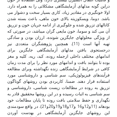
دراین گونه مدل‏های آزمایشگاهی مشکلاتی را به همراه دارد.
اولا خون‏گیری در مقادیر زیاد، کاری بسیار سخت و دشوار می
باشد. دوما، ویسکوزیته بالای خون ماهی، باعث بسته شدن
کانال‏های تزریق شده و جلوگیری از ادامه جریان خون و تزریق
آن می کند و سوما، خون مایعی گران می‏باشد، در صورتی که
از ویژگی محلول‏های جایگزین شونده، ارزان بودن و سادگی
تهیه آن‏ها است (11). همچنین پژوهشگران متعددی نیز
درجستجوی یافتن مدل‏های آزمایشگاهی جایگزین برای
اندام‏های مختلف داخلی ازجمله روده، کبد، ریه، کلیه و مغز
بوده تا بتوانند بافت و اندام‏های مورد نظر را برای مدت زمان
کافی در شرایط آزمایشگاهی زنده نگه‏داشته وبرای مطالعه
فرآیندهای فیزیولوژیکی، سم شناسی و داروشناسی مورد
استفاده قرار دهند. ضمنا، کاربردی بودن روش‏های گوناگون
تزریق به روده در مطالعات زیست شناسی، داروشناسی و
سم شناسی به اثبات رسیده و در این روش‏ها محققیق قادر به
نگه‏داری و حفظ سلامتی بافت روده تا پایان مطالعات خود
بوده‏اند (11و12و16 و17و18و19و20و21). در واقع سودمندی
این روش‏های جایگزین آزمایشگاهی در به‏دست آوردن