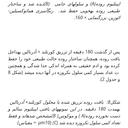
اپی‏تلیوم روده
(A)
و سلول‏های جامی
(B)
دیده شد و ساختار
طبیعی روده به‏خوبی حفظ شد
.
رنگ‏آمیزی هماتوکسیلین-
ائوزین. بزرگنمایی × 160.
پس از گذشت 180 دقیقه از تزریق کورتلند + آدرنالین به‏داخل
بافت روده، همچنان ساختار روده حالت طبیعی خود را حفظ
کرده بود و ادم خفیفی به همراه اندکی جدا شدگی و همچنین
ت عداد بسیار کمی سلول نکروزه در آن‏ها دیده می‏شد (شکل 8
و جدول 2).
شکل8: بافت روده تزریق شده با محلول کورتلند+ آدرنالین
به‏مدت 180 دقیقه. در این نمونه‏های بافتی اپی‏تلیوم سالم و
دست نخورده روده
(
A
) و موکوس(
B
)
مشخص شده‏اند و فقط
تعداد کمی سلول نکروزه دیده شد (
C
) (
10 = مقیاس)
µm