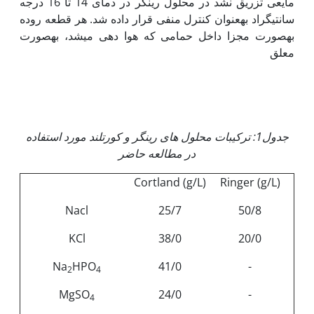
مایعی تزریق نشد در محلول رینگر در دمای 14 تا 16 درجه
سانتی‏گراد به‏عنوان کنترل منفی قرار داده شد. هر قطعه روده
به‏صورت مجزا داخل حمامی که هوا دهی میشد، به‏صورت
معلق
جدول1: ترکیبات محلول های رینگر و کورتلند مورد استفاده
در مطالعه حاضر
Cortland (g/L)
Ringer (g/L)
Nacl
25/7
50/8
KCl
38/0
20/0
Na
HPO
41/0
-
2
4
MgSO
24/0
-
4