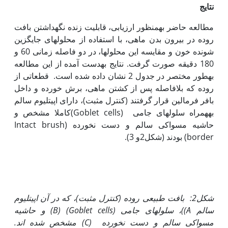
نتایج
مطالعه حاضر به‏‏منظور ارزیابی، قابلیت زنده نگه‏داشتن بافت
روده در بیرون بدن ماهی، با استفاده از محلول‏های جایگزین
شونده خون و مقایسه این محلول‏ها، در دو فاصله زمانی 60 و
180 دقیقه صورت گرفت. نتایج به‏دست آمده از این مطالعه
به‏طور مختصر در جدول 2 نشان داده شده است. قطعاتی از
روده که بلافاصله پس از کشتن ماهی، برش خورده و داخل
بافر فرمالین قرار گرفتند (کنترل مثبت)، دارای اپی‏تلیوم سالم
به‏همراه سلول‏های جامی (Goblet cells)کاملا مشخص و
حاشیه مسواکی سالم و دست نخورده (Intact brush
border) بودند (شکل2و 3).
شکل2: بافت طبیعی روده (کنترل مثبت)، که در آن اپی‏تلیوم
سالم
A)
)، سلول‏های جامی
(Goblet cells)
(
B
) و حاشیه
مسواکی سالم و دست نخورده (
C
) مشخص شده اند.