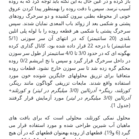
باز کرده و در عین حال به این نکته باید توجه کرد که به روده
آسیب نرسد. سپس با دقت روده را به‏منظور پیدا کردن عروق
خونی از محوطه بطنی بیرون کشیده و دو سرخرگ روده‏ای
پشتی و شکمی بعد از زوائد باب المعدی نمایان شدند. سپس
سرخرگ پشتی یا شکمی هر قطعه روده را با لوله پلی اتلین
بلندی (20 سانتی‏متر) که در انتهای آن سر سوزنی (5/1
سانتی‏متر) با درجه 22 قرار داده شده بود، کانال گذاری کرده
به‏گونه ای که در حدود 3/0 تا 4/0 سانتی‏متر از طول سر سوزن
در داخل سرخرگ قرار گیرد و سپس با نخ ابریشم 0/2 روده
محکم گره زده شد تا سر سوزن خارج نشود. قطعات روده
متعاقبا برای تزریق محلول‏های جایگزین شونده خون مورد
استفاده واقع شدند. مایعات تزریقی گوناگون مانند
رینگر،
کورتلند، رینگر+ آدرنالین (3/0 میلی‏گرم در لیتر) و کورتلند+
آدرنالین (3/0 میلی‏گرم در لیتر)
مورد آزمایش قرار گرفتند
(جدول 1).
محلول نمکی کورتلند، محلولی است که برای بافت های
ماهیان آب شیرین طراحی شده و مورد استفاده قرار می
گیرد (6 و19). قطعه‏ای از روده به‏عنوان قطعه‏ای که در آن هیچ