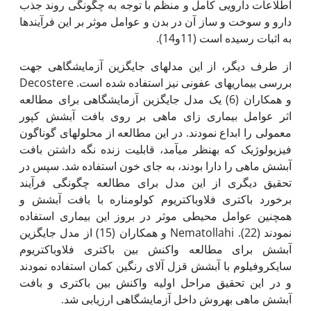
اطلاعات دارویی کامل و منظم با توجه به چگونگی روند جذب
دارو و سوخت و ساز آن در بدن و عوامل موثر بر این فرآیندها
به اثبات رسیده است (11و14).
از طرف دیگر، از این مدل‏های جایگزین آزمایشگاهی جهت
بررسی بیماری‏های عفونی نیز استفاده شده است. Decostere
و همکاران (6) یک مدل جایگزین آزمایشگاهی برای مطالعه
اثر عوامل بیماری زای ماهی بر روی بافت آبشش کپور
معمولی را ابداع نمودند. در این مطالعه از محلول‏های گوناگون
فیزیولوژیک که به‏نظر می‏آمد، قابلیت زنده نگه داشتن بافت
آبشش ماهی را دارا بودند، به جای خون استفاده شد. سپس در
تحقیق دیگری از این مدل برای مطالعه چگونگی فرآیند
برخورد باکتری فلاوباکتریوم کولومناره با بافت آبشش و
همچنین عوامل محیطی موثر در بروز این بیماری استفاده
نمودند (22). Nematollahi و همکاران (15) از مدل جایگزین
آبشش برای مطالعه واکنش بین باکتری فلاوباکتریوم
سایکروفیلوم با آبشش قزل آلای رنگین کمان استفاده نمودند
و در این تحقیق مراحل اولیه واکنش بین باکتری و بافت
آبشش ماهی به‏روش داخل آزمایشگاهی ارزیابی شد.