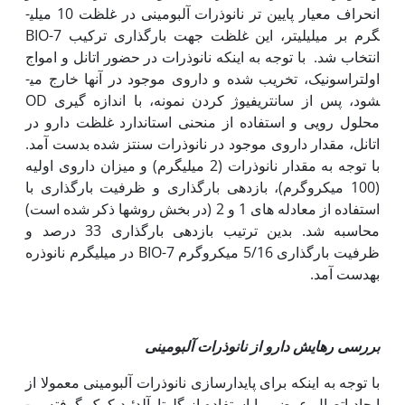
انحراف معیار پایین ­تر نانوذرات آلبومینی در غلظت 10 میلی­
گرم بر میلی­لیتر، این غلظت جهت بارگذاری ترکیب 7-BIO
انتخاب شد. با توجه به اینکه نانوذرات در حضور اتانل و امواج
اولتراسونیک، تخریب شده و داروی موجود در آن­ها خارج می­
شود، پس از سانتریفیوژ کردن نمونه، با اندازه گیری OD
محلول رویی و استفاده از منحنی استاندارد غلظت دارو در
اتانل، مقدار داروی موجود در نانوذرات سنتز شده بدست آمد.
با توجه به‏ مقدار نانوذرات (2 میلی­گرم) و میزان داروی اولیه
(100 میکروگرم)، بازدهی بارگذاری و ظرفیت بارگذاری با
استفاده از معادله های 1 و 2 (در بخش روش‏ها ذکر شده است)
محاسبه شد. بدین ترتیب بازدهی بارگذاری 33 درصد و
ظرفیت بارگذاری 5/16 میکروگرم 7-BIO در میلی­گرم نانوذره
به‫دست آمد.
بررسی رهایش دارو از نانوذرات آلبومینی
با توجه به ‏اینکه برای پایدارسازی نانوذرات آلبومینی معمولا از
ایجاد اتصال عرضی با استفاده از گلوتارآلدئید کمک گرفته می­