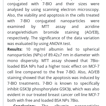
conjugated with 7-BIO and their sizes were
analysed by using scanning electron microscopy.
Also, the viability and apoptosis in the cells treated
with 7-BIO conjugated nanoparticles were
examined by MTT assay and acridine
orange/ethidium bromide staining (AO/EB),
respectively. The significance of the data variation
was evaluated by using ANOVA test.
Results:
10 mg/ml albumin led to spherical
nanoparticles (NPs) of 89.42±7 nm in diameter with
mono dispersity. MTT assay showed that 7Bio-
loaded BSA NPs had a higher toxic effect on MCF-7
cell line compared to the free 7-BIO. Also, AO/EB
staining showed that the apoptosis was induced by
7-BIO treatments. 7-BIO is known to specifically
inhibit GSK3β phosphorylate GSK3β, which was also
evident in our treated breast cancer cell line MCF-7
both with free and loaded BSA NPs 7Bio.