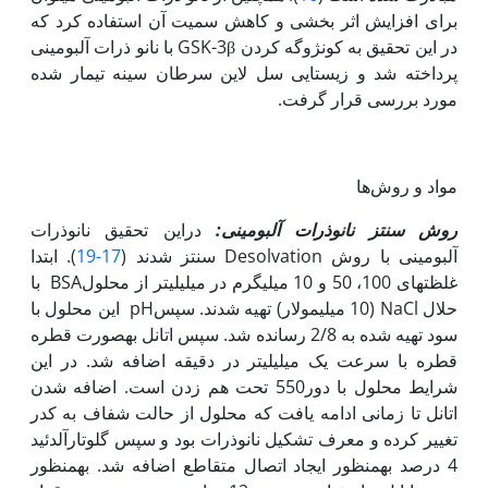
برای افزایش اثر بخشی و کاهش سمیت آن استفاده کرد که
در این تحقیق به کونژوگه کردن GSK-3β با نانو ذرات آلبومینی
پرداخته شد و زیستایی سل لاین سرطان سینه تیمار شده
مورد بررسی قرار گرفت.
مواد و روش‌ها
روش سنتز نانوذرات آلبومینی:
دراین تحقیق نانوذرات
آلبومینی با روش Desolvation سنتز ­شدند (
17-19
). ابتدا
غلظت­های 100، 50 و 10 میلی­گرم در میلی­لیتر از محلولBSA با
حلال NaCl (­10 میلی­مولار) تهیه شدند. سپسpH این محلول با
سود تهیه شده به 2/8 رسانده شد. سپس اتانل به‫صورت قطره
قطره با سرعت یک میلی‫لیتر در دقیقه اضافه شد. در این
شرایط محلول با دور550 تحت هم زدن است. اضافه شدن
اتانل تا زمانی ادامه یافت که محلول از حالت شفاف به کدر
تغییر کرده و معرف تشکیل نانوذرات بود و سپس گلوتارآلدئید
4 درصد به‫منظور ایجاد اتصال متقاطع اضافه شد. به‏منظور