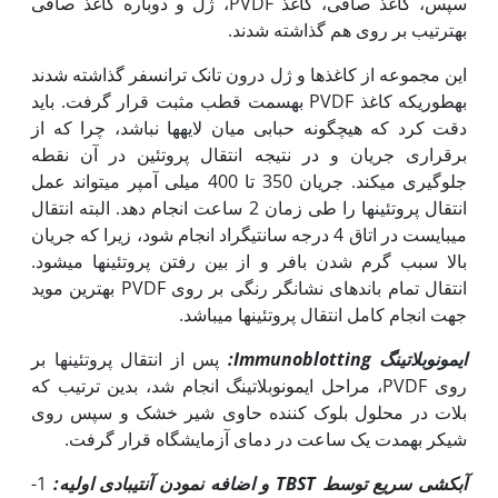
سپس، کاغذ صافی، کاغذ PVDF، ژل و دوباره کاغذ صافی
به‏ترتیب بر روی هم گذاشته شدند.
این مجموعه از کاغذها و ژل درون تانک ترانسفر گذاشته شدند
به‏طوری‏که کاغذ PVDF به‏سمت قطب مثبت قرار گرفت. باید
دقت کرد که هیچ‫گونه حبابی میان لایه­ها نباشد، چرا که از
برقراری جریان و در نتیجه انتقال پروتئین در آن نقطه
جلوگیری می­کند. جریان 350 تا 400 میلی آمپر می­تواند عمل
انتقال پروتئین­ها را طی زمان 2 ساعت انجام دهد. البته انتقال
می­بایست در اتاق 4 درجه سانتیگراد انجام شود، زیرا که جریان
بالا سبب گرم شدن بافر و از بین رفتن پروتئین­ها می­شود.
انتقال تمام باندهای نشانگر رنگی بر روی PVDF بهترین موید
جهت انجام کامل انتقال پروتئین­ها می­باشد.
ایمونوبلاتینگ
Immunoblotting
:
پس از انتقال پروتئین­ها بر
روی PVDF، مراحل ایمونوبلاتینگ انجام شد، بدین ترتیب که
بلات در محلول بلوک کننده حاوی شیر خشک و سپس روی
شیکر به‏مدت یک ساعت در دمای آزمایشگاه قرار گرفت.
آبکشی سریع توسط
TBST
و اضافه نمودن آنتی
بادی اولیه:
1-