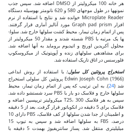
هر خانه 100 میکرولیتر از DMSO اضافه شد. سپس جذب
نمونه­ها در طول موج­های 580 و 620 نانومتر به‫وسیله دستگاه
Microplate Reader خوانده شد و نتایج با استفاده از نرم
افزار Graph pad prism مورد آنالیز آماری قرار گرفتند.
پس از اتمام زمان تیمار، محیط کشت سلول­ها خارج شد. سلول­
ها یک مرتبه با PBS شسته شدند و مقدار 50 میکرولیتر از
محلول آکریدین اورنج و اتیدیوم بروماید به آن‫ها اضافه شد.
برای مشاهده­ی سلول‏های زنده و آپوپتوتیک از میکروسکوپ
فلورسنس در اتاق تاریک استفاده شد.
استخراج پروتئین کل سلول:
با استفاده از روش ابداعی
(1966) Edwin Joseph Cohn پروتئین کل سلولی استخراج
شد (
24
). به این ترتیب که پس از اتمام زمان تیمار، محیط
سلول­ها خارج و فلاسک دو بار با PBS سرد شستشو داده شد.
سپس به هر فلاسک T25، 300 میکرولیتر تریپسین اضافه و
فلاسک برای 5 دقیقه در انکوباتور قرار گرفت. بعد از 5 دقیقه
و اطمینان از جدا شدن سلول­ها از کف فلاسک، PBS دارای 10
درصد، FBS به سلول­ها اضافه شد و سپس به تیوپ 15
میلیلیتری منتقل شد. پس­از سانتریفیوژ به‏مدت 5 دقیقه با