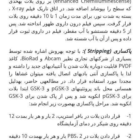
(enhanced Chemilluminescense) بر روی بلات به‏حدی
که سطح را بپوشاند اضافه شد. در اتاق تاریک فیلم X-ray ،
بسته به شدت نور، برای مدت زمان 1 تا 10 دقیقه روی بلات
قرار گرفت. سپس فیلم درون داروی ظهور انداخته شد. پس
از 5 دقیقه شستشو با آب مقطر، فیلم در داروی ثبوت قرار
داده و پس از آن با آب شسته شد.
پاک­سازی (
Stripping
):
با توجه به‏روش اشاره شده توسط
بسیاری از شرکتهای تجاری نظیر Abcam و BioRad، کاغذ
PVDF قابلیت دوباره بلات شدن با آنتی­بادی­ها­ی جدید را داشته و
لذا با پاکسازی آنتی بادی‫ها­ی اتصال یافته میتوان غشاها را
مجددا مورد استفاده قرار داد. در مطالعهی حاضر، به‫دلیل
همسانی محل باند پروتئینهای pGSK-3 و GSK-3 ابتدا بلات
برای pGSK-3 انکوبه شد و پس از پاک شدن برای GSK-3
انکوبه شد. مراحل پاک­سازی به‏صورت زیر انجام شد:
1- قرار دادن بلات در بافر استریپ، 2 بار و هر بار ب‏مدت 12
دقیقه روی شیکر در دمای آزمایشگاه
2- قرار دادن بلات در PBS، 2 بار و هر بار به‏مدت 10 دقیقه