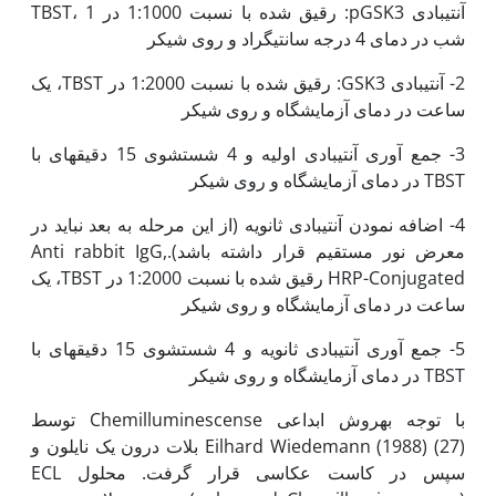
آنتی­بادی pGSK3: رقیق شده با نسبت 1:1000 در TBST، 1
شب در دمای 4 درجه سانتی­گراد و روی شیکر
2- آنتی­بادی GSK3: رقیق شده با نسبت 1:2000 در TBST، یک
ساعت در دمای آزمایشگاه و روی شیکر
3- جمع آوری آنتی­بادی اولیه و 4 شستشوی 15 دقیق‫های با
TBST در دمای آزمایشگاه و روی شیکر
4- اضافه نمودن آنتی­بادی ثانویه (از این مرحله به بعد نباید در
معرض نور مستقیم قرار داشته باشد).Anti rabbit IgG,
HRP-Conjugated رقیق شده با نسبت 1:2000 در TBST، یک
ساعت در دمای آزمایشگاه و روی شیکر
5- جمع آوری آنتی­بادی ثانویه و 4 شستشوی 15 دقیقه‏ای با
TBST در دمای آزمایشگاه و روی شیکر
با توجه به‫روش ابداعی Chemilluminescense توسط
Eilhard Wiedemann (1988) (27) بلات درون یک نایلون و
سپس در کاست عکاسی قرار گرفت. محلول ECL