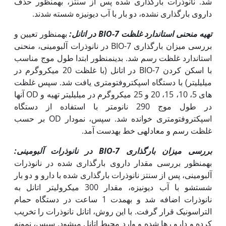
شد. نانوذرات بارگذاری شده پس از سنتز، به‫منظور حذف
داروی بارگذاری نشده، دو بار با آب دیونیزه شسته شدند.
تهیه منحنی استاندارد غلظت
7-BIO
در اتانل:
به‫منظور تعیین و
بررسی میزان بارگذاری 7-BIO در نانوذرات آلبومینی، منحنی
استاندارد غلظت رسم شد. بدین‫منظور ابتدا طول موج مناسب
با اسکن کردن 7-BIO در اتانل (‫با غلظت 20 میکروگرم در
میلی­لیتر) با دستگاه اسپکتروفتومتری یافت شد. سپس غلظت
های 5، 10، 15، 20 و 25 میکروگرم در میلی­لیتر تهیه و OD آن­ها
در طول موج 290 نانومتر با استفاده از دستگاه
اسپکتروفتومتری خوانده شد. سپس، نمودار OD بر حسب
غلظت رسم و معادله­ی خط به‫دست آمد.
بررسی میزان بارگذاری
7-BIO
در نانوذرات آلبومینی:
به‫منظور بررسی مقدار داروی بارگذاری شده در نانوذرات
آلبومینی، پس از سنتز نانوذرات بارگذاری شده با دارو و دو بار
شستشو با آب دیونیزه، مقدار 300 میکرولیتر اتانل به
نانوذرات اضافه شد و به‏مدت 1 ساعت در دستگاه حمام
التراسونیک قرار گرفت. با این روش، اتانل نانوذرات را تخریب
کرده و دارو رها شده و وارد محیط اتانل می­شود. سپس، نمونه