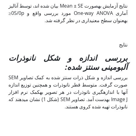
نتایج آزمایش به‫صورت Mean ± SE بیان شده اند، توسط آنالیز
آماری One-way ANOVA مورد بررسی واقع و 05/0p≤
به‫عنوان سطح معنی‫داری در نظر گرفته شد.
نتایج
بررسی اندازه و شکل نانوذرات
آلبومینی سنتز شده
:
بررسی اندازه و شکل ذرات سنتز شده به کمک تصاویر SEM
صورت گرفت. متوسط قطر نانوذرات و همچنین توزیع اندازه
آن­ها با اندازه­گیری نانوذرات در هر تصویر به‫کمک نرم افزار
Image J به‫دست آمد. تصاویر SEM (شکل 1) نشان می‫دهند که
نانوذرات تهیه شده کروی هستند.