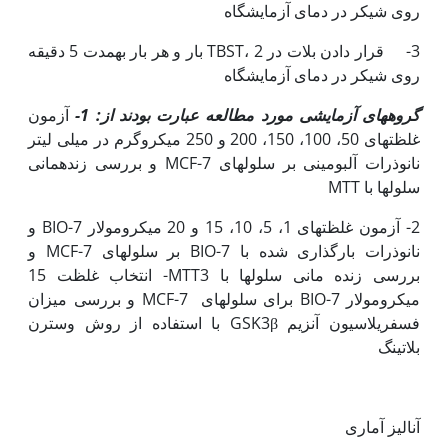
روی شیکر در دمای آزمایشگاه
3- قرار دادن بلات در TBST، 2 بار و هر بار به‏­مدت 5 دقیقه
روی شیکر در دمای آزمایشگاه
گروه­های آزمایشی مورد مطالعه عبارت بودند از: 1-
آزمون
غلظت­های 50، 100، 150، 200 و 250 میکروگرم در میلی لیتر
نانوذرات آلبومینی بر سلول­های MCF-7 و بررسی زنده­مانی
سلولها با MTT
2- آزمون غلظت­های 1، 5، 10، 15 و 20 میکرومولار 7-BIO و
نانوذرات بارگذاری شده با 7-BIO بر سلول­های MCF-7 و
بررسی زنده مانی سلول‏ها با MTT3- انتخاب غلظت 15
میکرومولار 7-BIO برای سلول‫های MCF-7 و بررسی میزان
فسفریلاسیون آنزیم GSK3β با استفاده از روش وسترن
بلاتینگ
آنالیز آماری