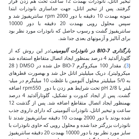
تبخیر اتانل، نانوذرات به‏مدت 12 ساعت تحت هم زدن قرار
گرفتند. پس از تبخیر اتانل، جهت جداسازی نانوذرات ابتدا
نمونه به‏مدت 10 دقیقه با دور rpm 2000 سانتریفیوژ شد و
سپس محلول رویی به‏مدت 20 دقیقه با دور 10000
سانتریفیوژ گشت و رسوب حاصل که نانوذرات مورد نظر بود
برای آنالیز و آزمون‫های بعدی جدا شد.
بارگذاری
7-BIO
در نانوذرات آلبومینی:
در این روش که از
گلوتارآلدئید 4 درصد بمنظور ایجاد اتصال متقاطع استفاده شد
(
3
). مقدار 100 میکروگرم 7-BIO حل شده در DMSO ( 28
میکرولیتر)، دریک میلی­لیتر اتانل حل شد و به‏صورت قطرهای
به 5/0 میلی­لیتر محلول آلبومین با غلظت 10 میلی­گرم در میلی­
لیتر با pH 2/8 تحت شرایط هم زدن با دور rpm550 اضافه
گشت. پس از ایجاد کدورت و تشکیل، گلوتارآلدئید 4 درصد
به‫منظور ایجاد اتصال متقاطع اضافه شد. پس از گذشت 12
ساعت و تبخیر اتانل، نانوذرات آلبومینی که دارای داروی جذب
شده بودند با دور 2000 به‏مدت 10 دقیقه سانتریفیوژ شدند تا
نانوذرات بزرگ‫تر جدا شده و محلول رویی که حاوی نانوذرات با
سایز مورد نظر بود با دور 10000 به‫مدت 20 دقیقه سانتریفیوژ