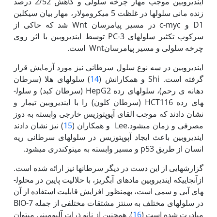
ایندیروبین موجب مهار چرخه سلولی و کاهش 2/52 درصد
زنده مانی سلول­ها در غلظت 5 میکرومولار، مهار بیان سیکلین
D1 و c-myc در مسیر پیام­رسان Wnt شد که حاکی از
سرکوب تکثیر سلول­های PC-3 توسط ایندیروبین با اثر روی
چرخه سلولی و مسیر پیام‫رسانWnt است.
ایندیروبین در سه نوع سلول سرطانی نیز مورد آزمایش قرار
گرفته است. Shi و همکارانش (
14
) سلول­های هلا (سرطان
دهانه ی رحم)، سلول­های رده HepG2 (سرطان کبد) و سلول­
های رده HCT116 (سرطان کلون) را با ایندیروبین تیمار و
نشان دادند که موجب القای آپوپتوزیس خارجی وابسته به دوز
مصرفی و زمان می­شود.Lee و همکاران (
15
) نیز نشان دادند
ایندیروبین باعث ایجاد آپوپتوزیس در سلول­های سرطانی ریه
انسان از طریق p53 و مسیر وابسته به میتوکندری می­شود.
گزارش‫هایی از این دست در دیگر سرطان­ها نیز ارائه شده است.
ازآنجایی‏که ایندیروبین مادهای آبگریز، با حلالیت پایین در محلول­
های آبی و سمی است، بهمنظور افزایش قابلیت استفاده از آن
در سلول­های مختلف به سنتز مشتقات مختلفی از جمله 7-BIO
مبادرت شده است (
16
). همچنین از نانو ذرات آلبومینی می‫توان