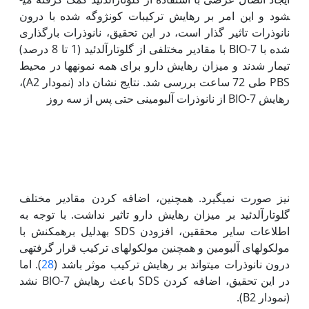
شود و این امر بر رهایش ترکیبات کونژوگه شده با درون
نانوذرات تاثیر گذار است، در این تحقیق، نانوذرات بارگذاری
شده با 7-BIO با مقادیر مختلفی از گلوتارآلدئید (1 تا 8 درصد)
تیمار شدند و میزان رهایش دارو برای همه نمونه­ها در محیط
PBS طی 72 ساعت بررسی شد. نتایج نشان داد (نمودار A2)،
رهایش 7-BIO از نانوذرات آلبومینی حتی پس از سه روز
نیز صورت نمی­گیرد. همچنین، اضافه کردن مقادیر مختلف
گلوتارآلدئید بر میزان رهایش دارو تاثیر نداشت. با توجه به
اطلاعات سایر محققین، افزودن SDS به‏دلیل برهمکنش­ با
مولکول­های آلبومین و همچنین مولکول­های ترکیب قرار گرفته‏ی
درون نانوذرات می­تواند بر رهایش ترکیب موثر باشد (
28
). اما
در این تحقیق، اضافه کردن SDS باعث رهایش 7-BIO نشد
(نمودار B2).