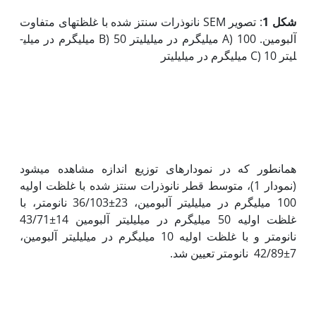
شکل 1
: تصویر SEM نانوذرات سنتز شده با غلظت­های متفاوت
آلبومین. A) 100 میلی­گرم در میلی­لیتر B) 50 میلی­گرم در میلی­
لیتر C) 10 میلی‫گرم در میلی­لیتر
همان‫طور که در نمودارهای توزیع اندازه مشاهده می­شود
(نمودار 1)، متوسط قطر نانوذرات سنتز­ شده با غلظت اولیه
100 میلی­گرم در میلی­لیتر آلبومین، 23±36/103 نانومتر، با
غلظت اولیه 50 میلی­گرم در میلی­لیتر آلبومین 14±43/71
نانومتر و با غلظت اولیه 10 میلی­گرم در میلی­لیتر آلبومین،
7±42/89 نانومتر تعیین شد.