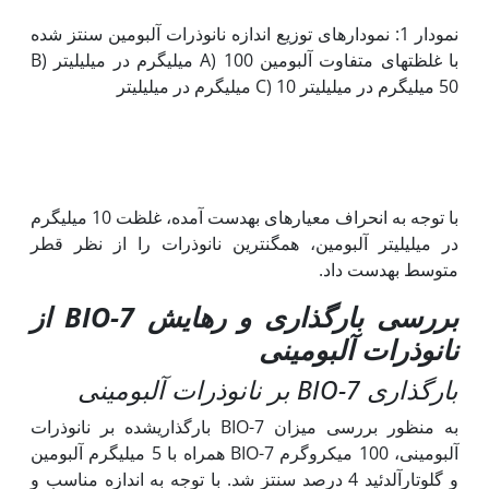
نمودار 1: نمودار­های توزیع اندازه نانوذرات آلبومین سنتز شده
با غلظت­های متفاوت آلبومین A) 100 میلی­گرم در میلی­لیتر B)
50 میلی­گرم در میلی‫لیتر C) 10 میلی­گرم در میلی­لیتر
با توجه به انحراف معیارهای به‏دست آمده، غلظت 10 میلی­گرم
در میلی­لیتر آلبومین، همگن­ترین نانوذرات را از نظر قطر
متوسط به‫دست داد.
بررسی بارگذاری و رهایش
7-BIO
از
نانوذرات آلبومینی
بارگذاری
7-BIO
بر نانوذرات آلبومینی
به منظور بررسی میزان 7-BIO بارگذاری­شده بر نانوذرات
آلبومینی، 100 میکروگرم 7-BIO همراه با 5 میلی­گرم آلبومین
و گلوتارآلدئید 4 درصد سنتز شد. با توجه به ‏اندازه مناسب و