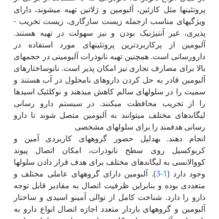
پروتئین­ها مثل کازئین، آلبومین و ژلاتین تهیه می­شوند، دارای
ویژگی­های مناسب ازجمله زیست­ سازگاری، زیست­ تخریب ­
پذیری، غیر آنتی­ژنیک بودن و نیز سهولت در تهیه هستند.
آلبومین از پرکاربردترین پروتئین‫های مورد استفاده در
دارورسانی است. همچنین تهیه نانوذرات آلبومینی در حجم­های
بالا برای مصارف تجاری نیز امکان پذیر است. نانوساختارهای
آلبومین قادر به حل کردن داروهای نامحلول در آب هستند و
سمیت را در سلول­های سالم کاهش می­دهند و نوکلئیک اسیدها
را از تخریب محافظت می­کنند. در سیستم دارو رسانی
لیگاندهای مختلف می­توانند به آلبومین متصل شوند تا دارو
رسانی هدفمند را برای سلول­های مشخصی
انجام دهند. به­دلیل حضور گروه­های کاربردی آمین و
کربوکسیل روی سطح نانوذرات، امکان اتصال پیوند
کووالانسی به لیگاند­های مختلف برای هدف قرار دادن سلول­ها
وجود دارد (
1-3
). آلبومین دارای گروه­های عاملی مختلف و
متعددی بوده و بنابراین ظرفیت اتصال به مقادیر قابل توجه
دارو را دارد. شناخت کامل از توالی آمینو اسیدی و ساختار
آلبومین و گروه­های باردار متعدد اجازه اتصال انواع دارو به