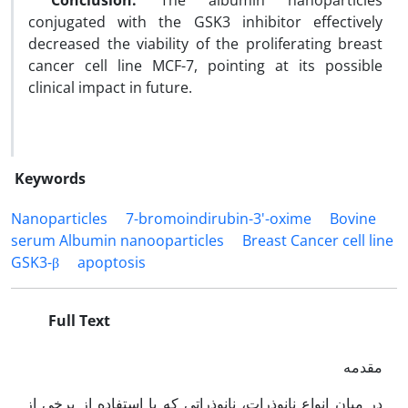
Conclusion:
The albumin nanoparticles
conjugated with the GSK3 inhibitor effectively
decreased the viability of the proliferating breast
cancer cell line MCF-7, pointing at its possible
clinical impact in future.
Keywords
Nanoparticles
7-bromoindirubin-3'-oxime
Bovine
serum Albumin nanooparticles
Breast Cancer cell line
GSK3-β
apoptosis
Full Text
مقدمه
در میان انواع نانوذرات، نانوذراتی که با استفاده از برخی از