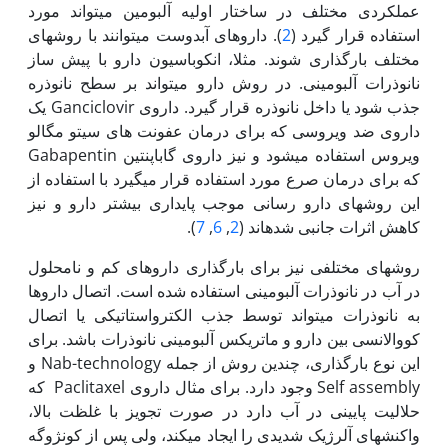
عملکردی مختلف در ساختار اولیه آلبومین می‏تواند مورد
استفاده قرار گیرد (
2
). داروهای آبدوست می­توانند با روش­های
مختلف بارگذاری شوند. مثلا، انکوباسیون دارو با پیش ساز
نانوذرات آلبومینی. در روش دارو می­تواند بر سطح نانوذره
جذب شود یا داخل نانوذره قرار گیرد. داروی Ganciclovir یک
داروی ضد­ ویروسی که برای درمان عفونت های سیتو مگالو
ویروس استفاده می­شود و نیز داروی گاباپنتین Gabapentin
که برای درمان صرع مورد استفاده قرار می­گیرد با استفاده از
این روش­های دارو رسانی موجب پایداری بیشتر دارو و نیز
کاهش اثرات جانبی شده­اند (
2
,
6
,
7
).
روش­های مختلفی نیز برای بارگذاری داروهای کم و نامحلول
در آب در نانوذرات آلبومینی استفاده شده است. اتصال دارو­ها
به نانوذرات می­تواند توسط جذب الکترواستاتیکی یا اتصال
کووالانسی بین دارو و ماتریکس آلبومینی نانوذرات باشد. برای
این نوع بارگذاری، چندین روش از جمله Nab-technology و
Self assembly وجود دارد. برای مثال داروی Paclitaxel که
حلالیت پایینی در آب دارد در صورت تجویز با غلظت بالا،
واکنش‏های آلرژیک شدیدی را ایجاد می­کند، ولی پس از کونژوگه