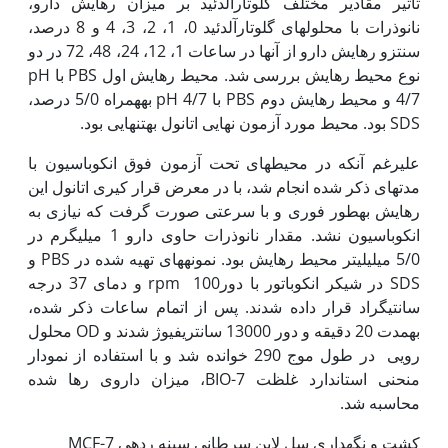
تاثیر مقادیر مختلف گلوتارآلدئید بر میزان رهایش دارو،
نانوذرات با محلول­های گلوتارآلدئید 0، 1، 2، 3، 4 و 8 درصد،
سنتزو رهایش دارو از آن­ها در ساعات 1، 12، 24، 48، 72 در دو
نوع محیط رهایش بررسی شد. محیط رهایش اول PBS با pH
4/7 و محیط رهایش دوم PBS با pH 4/7 به­همراه 5/0 درصد،
SDS بود. محیط مورد آزمون نهایی اتانول به‫تنهایی بود.
علی‏رغم آن‫که در محیط‫های تحت آزمون فوق انکوباسیون با
مدتهای ذکر شده انجام شد، با در معرض قرار کیری اتانول این
رهایش به‏طور فوری و با سرعتی صورت گرفت که نیازی به
انکوباسیون نشد. مقدار نانوذرات حاوی دارو 1 میلی­گرم در
5/0 میلی­لیتر محیط رهایش بود. نمونه­های تهیه شده در PBS و
SDS در شیکر انکوباتور با دورrpm 100 و دمای 37 درجه
سانتی­گراد قرار داده ­شدند. پس از اتمام ساعات ذکر شده،
به‏مدت 20 دقیقه و دور 13000 سانتریفیوژ شدند و OD محلول
رویی در طول موج 290 خوانده شد و با استفاده از نمودار
منحنی استاندارد غلظت 7-BIO، میزان داروی رها شده
محاسبه شد.
کشت و نگه‏داری سل لاین سرطانی سینه رده­ی MCF-7