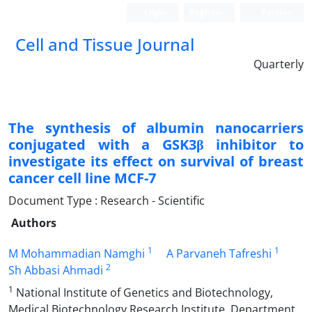
Login
Register
Persian
Cell and Tissue Journal
Quarterly
The synthesis of albumin nanocarriers
conjugated with a GSK3β inhibitor to
investigate its effect on survival of breast
cancer cell line MCF-7
Document Type : Research - Scientific
Authors
1
1
M Mohammadian Namghi
A Parvaneh Tafreshi
2
Sh Abbasi Ahmadi
1
National Institute of Genetics and Biotechnology,
Medical Biotechnology Research Institute, Department