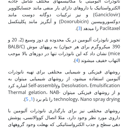
نانوذرات آلبومینی با مکانیسم­های مختلف شامل جاذبه
الکترواستاتیک با داروهای دارای بار منفی مانند جنسایکلوویر
(Ganciclovir) و نیز ترکیبات دوگانه دوست مانند
دوکسوروبیسین (Doxorubicin) و آبگریز مانند پکلیتکسل
Paclitaxel را می­دهد (
3
).
تجویز نانوذرات آلبومین در یک محدوده ی دوز وسیع (2، 20 و
390 میکروگرم برای هر حیوان) به ریه­های موش (BALB/C
mice) نشان داد که این نانوذرات تنها در دوزهای بالا موجب
التهاب خفیف می­شوند (
4
).
روش­های فیزیکی و شیمیایی مختلفی برای تهیه نانوذرات
آلبومین استفاده می­شود، از روش­های شیمیایی می‏توان به
Desolvation، Emulsification وSelf-assembly اشاره کرد
و از روش­های فیزیکی می‏توان Thermal gelation، NAB-
technology، Nano spray drying را نام برد (
1
,
5
).
روش­های مختلفی نیز برای بارگذاری نانوذرات آلبومین با
داروی مورد نظر وجود دارد، مثلا اتصال کووالانسی، پوشش
دهی سطح و جذب الکترواستاتیکی که به‏علت وجود گروه‏های