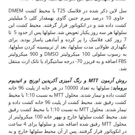
سل لاین ذکر شده در فلاسک T25 با محیط کشت DMEM
حاوی 10 درصد سرم جنین گاوی به‏مقدار کلی 5 میلی‫­لیتر
کشت داده شد و در انکوباتور قرار گرفتند. محیط کشت این
سلول­ها هر سه روز یک‫بار تعویض شد. سلول­ها پس از حدود 5 تا
7 روز کف فلاسک را پر کرده و آماده­ی پاساژ بودند. برای
نگه‫داری طولانی مدت سلول­ها، بعد از تریپسینه کردن سلول­ها،
به رسوب سلولی 100 میکرولیتر DMSO و 900 میکرولیتر
FBS اضافه و به فریزر 70- درجه سانتی‫گراد یا تانک ازت منتقل
شد.
روش آزمون
MTT
و رنگ آمیزی آکریدین اورنج و اتیدیوم
بروماید:
سلول­ها به تعداد 10000 در هر خانه از پلیت 96 خانه
کشت داده و تیمار شدند. محلول MTT به نسبت 1:10 با محیط
کشت رقیق شد. محیط کشت از پلیت 96 خانه کشت داده و
تیمار شدند. محلول MTT به نسبت 1:10 با محیط کشت رقیق
شد. محیط کشت سلول­ها خارج و به‫هر خانه 100 میکرولیتر از
محلول MTT رقیق شده اضافه شد و سلول­ها برای 4 ساعت
در انکوباتور قرار گرفتند. پس از آن محیط سلول­ها خارج و به