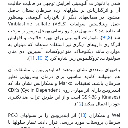
شدن با نانوذرات آلبومینی افزایش توجهی در قابلیت حلالیت
آن و اثر­گذاری‫اش بر سلول­های رده سرطان پستان حاصل
می‫شود. در مطالعه‫ای دیگر از نانوذرات آلبومینی به‏منظور
حمل وینبلاستین سولفات Vinblastine sulfate (VBLS)
استفاده شد که تسهیل در دارو رسانی به‏محل تومور را موجب
شد (
8
,
9
). نانوذرات آلبومینی برای بهبود حلالیت و افزایش
اثرگذاری داروهای دیگری نیز استفاده­­ شده­اند که می­توان به
مواردی مانند دیکلوفناک، متو تروکسات، آسپیرین، دی متان
سولفونات، تروکلیموس زیر اشاره کرد (
2
,
10
,
11
).
یافته‏های متعددی نشان می­دهند که ایندیروبین و مشتقات آن
هم می­توانند کاندید مناسبی برای درمان بیماری­هایی نظیر
سرطان باشند. تحقیقات Marko و همکارانش نشان داد که
ایندیروبین دارای اثر مهاری روی CDKs (Cyclin Dependent
Kinases) و GSK-3β است و از این طریق اثرات ضد تکثیری
خود را اعمال می‏کند (
12
).
Wei و همکاران (
13
) اثر ایندیروبین را بر سلول­های PC-3
سرطان پروستات مورد بررسی قرار دادند. تیمار سلول­ها با