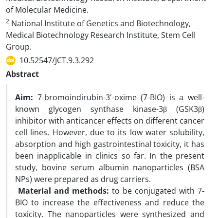
of Molecular Medicine.
2
National Institute of Genetics and Biotechnology,
Medical Biotechnology Research Institute, Stem Cell
Group.
10.52547/JCT.9.3.292
Abstract
Aim:
7-bromoindirubin-3'-oxime (7-BIO) is a well-
known glycogen synthase kinase-3β (GSK3β)
inhibitor with anticancer effects on different cancer
cell lines. However, due to its low water solubility,
absorption and high gastrointestinal toxicity, it has
been inapplicable in clinics so far. In the present
study, bovine serum albumin nanoparticles (BSA
NPs) were prepared as drug carriers.
Material and methods:
to be conjugated with 7-
BIO to increase the effectiveness and reduce the
toxicity. The nanoparticles were synthesized and