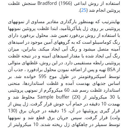
استفاده از روش ابداعی (1966) Bradford سنجش غلظت
پروتئین انجام شد (
25
).
به‏این‏ترتیب که به‏منظور بارگذاری مقادیر مساوی از نمونه‏های
پروتئینی بر روی ژل پلی­آکریل­آمید، ابتدا غلظت پروتئین نمونه­ها
با استفاده از روش بردفورد تعیین شد. محلول بردفورد دارای
رنگ کوماسی­بلو است که به گروه­های آمین موجود در اسیدهای
آمینه متصل می­شود و رنگ آبی ایجاد می­کند. بنابراین، میزان
رنگ آبی ایجاد شده با مقدار اسیدهای آمینه و در نتیجه غلظت
پروتئینی رابطه مستقیمی دارد. در این روش، غلظت­های متوالی
از BSA تهیه و پس از اضافه نمودن محلول برادفورد ، جذب آن
توسط اسپکتروفتومتر در طول موج 595 خوانده شد. بر
اساس جذب­های به‏دست آمده و غلظت استاندارد­ها، منحنی
استاندارد غلظت رسم شد. 60 میکروگرم از نمونه‫ی پروتئینی
با 30 میکرولیتر از Sample buffer (2X) مخلوط شد و
به‏مدت 10 دقیقه در حمام آب جوش قرار گرفت. ژل پیش از
قرار­ گیری پروتئین­ها در آن، 15 دقیقه در جریان برق (130
ولت) قرار گرفت. سپس جریان برق قطع شد و نمونه­ها
توسط سمپلر در چاهک‫های ژل ریخته شدند. 10 میکرولیتر از