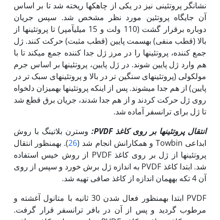
نشانگر پروتئینی نیز در یکی از چاهک­ها ریخته شد تا بر اساس
آن جایگاه پروتئین مورد نظر مشخص شد. سپس جریان
دوباره برقرار گشت (­110 ولت و 15 میلیآمپر) تا پروتئین‫ها از
بالا (قطب منفی) به‏سمت پایین (قطب مثبت) حرکت کنند. ژل
جمع کننده، پروتئین­ها را در مرز ژل جدا کننده جمع می­کند تا با
هم وارد ژل پایین شوند. در ژل پایین، پروتئین­ها بر اساس جرم
مولکولی (پروتئین‫های سنگین تر در بالا و پروتئین­های سبک تر در
پایین) از هم جدا می­شوند. پس از اینکه پروتئین­ها به‫میزان دلخواه
روی ژل حرکت کردند و از هم جدا شدند، جریان برق قطع شد
تا ژل برای ترانسفر آماده شد.
انتقال پروتئین­ها بر روی کاغذ
PVDF
:
وسترن بلاتینگ با روش
ابداعی Towbin و همکارانش انجام شد (
26
). به‫منظور انتقال
پروتئین‫ها از ژل بر روی کاغذ PVDF از روش خیس استفاده
شد. ابتدا کاغذ PVDF به اندازه ژل برش خورد و سپس از روی
آن 4 تکه به‏همان اندازه از کاغذ صافی تهیه شد.
PVDF ابتدا به‫منظور فعال شدن 30 ثانیه با متانول آغشته و
مرطوب گردید و پس از آن در بافر ترانسفر قرار گرفت.