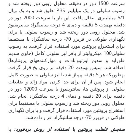
سرعت 1500 دور در دقیقه، محلول رویی دور ریخته شد و
رسوب سلولی در یک میلی­لیتر PBS تعلیق شد و به یک ویال
5/1 میلی­لیتری انتقال یافت. این بار با سرعت 2000 دور در
دقیقه به‏مدت 5 دقیقه و دمای 4 درجه سانتی‫گراد سانتریفیوژ
شد. محلول رویی دور ریخته شد و رسوب سلولی یا برای
نگهداری طولانی در فریزر 70- درجه سانتی‫گراد یا مستقیما
برای استخراج پروتئین مورد استفاده قرار گرفت. به رسوب
سلولی100 میکرولیتر از بافر لیز سلولی کامل (حاوی سدیم
فلوراید و سدیم اورتووانادات و مهارکنندههای پروتئازها)
اضافه شد. سپس به‏مدت 20 دقیقه بر روی یخ قرار گرفت
به‏طوری‏که هر 5 دقیقه پیپتاژ شد تا لیز سلولی به صورت کامل
انجام شود. پس از آن برای جدا کردن مواد زائد و ضایعات
سلولی از پروتئین ها، سانتریفیوژ با سرعت 12000 دور در
دقیقه برای 20 دقیقه و دمای 4 درجه سانتی‫گراد انجام شد.
محلول رویی دور ریخته شد و رسوب سلولی یا مستقیما برای
استخراج پروتئین مورد استفاده قرار گرفت و یا برای نگه‫داری
طولانی در فریزر 70- درجه سانتی‫گراد قرار داده شد.
سنجش غلظت پروتئین با استفاده از روش بردفورد
:
با