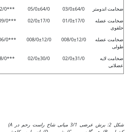
ضخامت اندومتر
03/0±64/0
05/0±64/0
2/0***
ضخامت عضله
01/0±17/0
02/0±17/0
09/0***
حلقوی
ضخامت عضله
008/0±12/0
008/0±12/0
06/0***
طولی
ضخامت لایه
02/0±31/0
02/0±30/0
8/0***
عضلانی
شکل 2: برش عرضی 3/1 میانی شاخ راست رحم در
A
)
کنترل،
B
) هیپرگلیسمی،
C
) شم و
D
) انسولین. کاهش