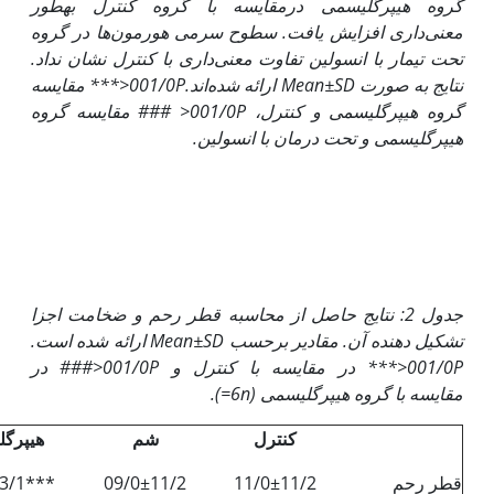
گروه هیپرگلیسمی درمقایسه با گروه کنترل به‎طور
معنی‌داری افزایش یافت. سطوح سرمی هورمون‌ها در گروه
تحت تیمار با انسولین تفاوت معنی‌داری با کنترل نشان نداد.
نتایج به صورت
Mean±SD
ارائه شده‌اند
.
P<
001/0
*** مقایسه
گروه هیپرگلیسمی و کنترل،
P<
001/0
### مقایسه گروه
هیپرگلیسمی و تحت درمان با انسولین.
جدول 2: نتایج حاصل از محاسبه قطر رحم و ضخامت اجزا
تشکیل‌ دهنده آن. مقادیر برحسب
Mean±SD
ارائه شده است.
P<
001/0
*** در مقایسه با کنترل و
P<
001/0
### در
مقایسه با گروه هیپرگلیسمی (
n=
6
)
.
کنترل
شم
هیپرگ
قطر رحم
11/0±11/2
09/0±11/2
3/1***