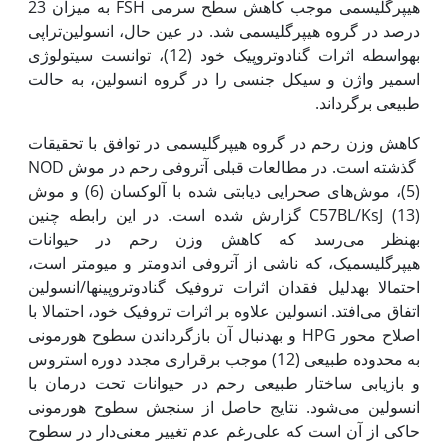
هیپرگلیسمی موجب کاهش سطح سرمی FSH به میزان 23
درصد در گروه هیپرگلیسمی شد. در عین حال، انسولین‌تراپی
به‎واسطه اثرات گنادوتروپیک خود (12)، توانست سیتولوژی
اسمیر واژن و سیکل جنسی را در گروه انسولین، به حالت
طبیعی برگرداند.
کاهش وزن رحم در گروه هیپرگلیسمی در توافق با تحقیقات
گذشته است. در مطالعات قبلی آتروفی رحم در موش NOD
(5)، موش‌های صحرایی دیابتی شده با آلوکسان (6) و موش
C57BL/KsJ (13) گزارش شده است. در این رابطه چنین
به‎نظر می‌رسد که کاهش وزن رحم در حیوانات
هیپرگلیسمیک، که ناشی از آتروفی اندومتر و میومتر است،
احتمالا به‎دلیل فقدان اثرات تروفیک گنادوتروپین‎ها/انسولین
اتفاق می‌افتد. انسولین علاوه بر اثرات تروفیک خود، احتمالا با
اصلاح محور HPG و به‎دنبال آن بازگرداندن سطوح هورمونی
به محدوده طبیعی (12) موجب برقراری مجدد دوره استروس
و بازیابی ساختار طبیعی رحم در حیوانات تحت درمان با
انسولین می‌شود. نتایج حاصل از سنجش سطوح هورمونی
حاکی از آن است که علی‌رغم عدم تغییر معنی‌دار در سطوح