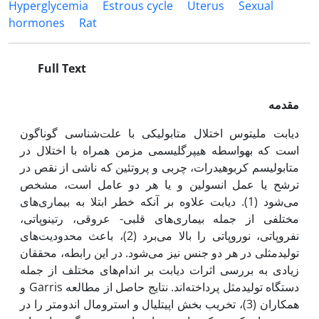
Hyperglycemia
Estrous cycle
Uterus
Sexual
hormones
Rat
Full Text
مقدمه
دیابت ملیتوس اختلال متابولیکی با علت‌‌شناسی گوناگون
است که به‎واسطه هیپرگلیسمی مزمن همراه با اختلال در
متابولیسم کربوهیدرات، چربی و پروتئین که ناشی از نقص در
ترشح یا عمل انسولین و یا هر دو عامل است، مشخص
می‌شود (1). دیابت علاوه بر آن‎که خطر ابتلا به بیماری‌های
مختلفی از جمله بیماری‌های قلبی- عروقی، رتینوپاتی،
نفروپاتی، نوروپاتی را بالا می‌برد (2)، باعث محدودیت‌های
تولیدمثلی در هر دو جنس نیز می‌شود. در این رابطه، محققان
زیادی به بررسی اثرات دیابت بر اندام‌های مختلف از جمله
دستگاه تولیدمثل پرداخته‌اند. نتایج حاصل از مطالعه Garris و
همکاران (3)، تخریب بخش اپی‎تلیال و استرومال اندومتر را در