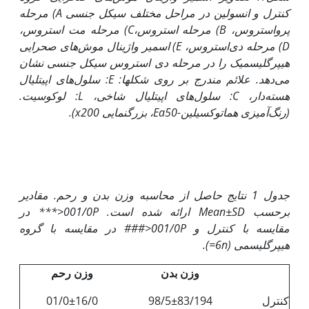
کنترل و انسولین در مراحل مختلف سیکل جنسی
A
) مرحله
پرواستروس،
B
) مرحله استروس،
C
) مرحله مت استروس،
D
) مرحله دی‌استروس،
E
) اسمیر واژینال موش‌های صحرایی
هیپرگلیسمیک را در مرحله دی استروس سیکل جنسی نشان
می‌دهد. علائم مندرج بر روی شکل‎ها:
E
: سلول‌های اپی
تلیال
هسته‌دار،
C
: سلول‌های اپی
تلیال شاخی،
L
: لوکوسیت.
(رنگ‌آمیزی هماتوکسیلین-
Ea50
، بزرگنمایی
200).
x
جدول 1 نتایج حاصل از محاسبه وزن بدن و رحم. مقادیر
برحسب
Mean±SD
ارائه شده است.
P<
001/0
*** در
مقایسه با کنترل و
P<
001/0
### در مقایسه با گروه
هیپرگلیسمی (6
n=
)
.
وزن بدن
وزن رحم
کنترل
98/5±83/194
01/0±16/0