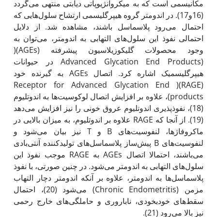
مکانیسمی است که به میکروآنژیوپاتی دیابتی منتهی می‌گردد
(16و17). در اندومتر گروه هیپرگلیسمی ارتشاح سلول‌هایی که
احتمال می‌رود پلاسماسل باشند، مشاهده شد. از دلایل
احتمالی نفوذ این سلول‌های التهابی به اندومتر، می‌توان به
وجود محصولات گلیکوزیلاسیون پیشرفته (AGEs)(
(Advanced Glycation End Products در حیوانات
هیپرگلیسمیک اشاره کرد. اتصال AGEs به گیرنده خود
(RAGE)( Receptor for Advanced Glycation End
products)، علاوه بر افزایش اتصال لوکوسیت‌ها به اندوتلیوم
(18)، نفوذپذیری اندوتلیوم عروق خونی را نیز افزایش می‌دهد
(19). از آنجا که RAGE علاوه بر اندوتلیوم، به میزان بالایی در
ماکروفاژها، لنفوسیت‌های B و T نیز بیان می‌شود و
لنفوسیت‌های B پیش‌ساز پلاسماسل‌های تولیدکننده آنتی‌بادی
می‌باشند، احتمالا اتصال AGEs به RAGE موجب نفوذ این
سلول‌های التهابی به اندومتر می‌شود. در چنین صورتی، با نفوذ
پلاسماسل‌ها به اندومتر، علاوه بر آن‏که اندومتر دچار التهاب
مزمن (Chronic Endometritis) می‌شود (20)، احتمال
سقط‌های خودبخودی، ناباروری و حاملگی‌های خارج رحمی
نیز بالا می‌رود (21).