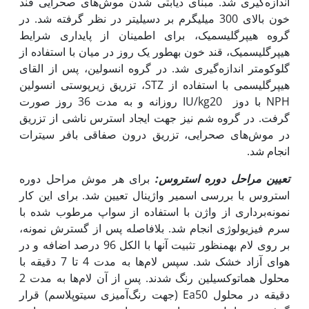
اندازه‌گیری شد. مبنای دیابتی شدن موش‌های صحرایی قند
خون بالای 300 میلی‎گرم بر دسی‏لیتر در نظر گرفته شد. در
گروه هیپرگلیسمیک، برای اطمینان از پایداری شرایط
هیپرگلیسمیک، قند خون به‎طور یک روز در میان با استفاده از
گلوکومتر اندازه‌گیری شد. در گروه انسولین، پس از القای
هیپرگلیسمی با استفاده از STZ، تزریق زیرپوستی انسولین
NPH با دوز IU/kg20 روزانه و به مدت 36 روز صورت
گرفت. در گروه شم نیز جهت ایجاد استرس ناشی از تزریق
در موش‌های صحرایی، تزریق درون‌ صفاقی بافر سیترات
انجام شد.
تعیین مراحل دوره استروس:
برای هر موش مراحل دوره
استروس با بررسی اسمیر واژینال تعیین شد. برای این کار
نمونه‌برداری از واژن با استفاده از سواپ مرطوب شده با
سرم فیزیولوژی انجام شد. بلافاصله پس از گسترش نمونه،
بر روی لام به‎منظور تثبیت آن‎ها با الکل 96 درصد اضافه و در
هوای آزاد خشک شد. سپس لام‌ها به مدت 4 تا 7 دقیقه با
محلول هماتوکسیلین رنگ شدند. پس از آن لام‌ها به مدت 2
دقیقه در محلول Ea50 (جهت رنگ‌آمیزی سیتوپلاسم) قرار