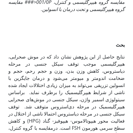
مقایسه گروه هیپرگلیسمی و کنترل،
P<
001/0
### مقایسه
گروه هیپرگلیسمی و تحت درمان با انسولین.
بحث
نتایج حاصل از این پژوهش نشان داد که در موش صحرایی،
هیپرگلیسمی موجب توقف سیکل جنسی در مرحله
دی‏استروس، کاهش وزن بدن، وزن و حجم رحم، حجم و
ضخامت اندومتر و میومتر می‌شود و درمان جایگزین با
انسولین تزریقی می‌تواند به میزان زیادی اختلالات ایجاد شده
ناشی از شرایط هیپرگلیسمیک را برطرف نماید. براساس
سیتولوژی اسمیر واژن، سیکل جنسی در موش‌های صحرایی
هیپرگلیسمیک در مرحله دی‌استروس متوقف شد. توقف
سیکل جنسی در مرحله دی‏استروس احتمالا ناشی از اختلال در
فعالیت محور هیپوتالاموس- هیپوفیز- گناد (HPG) و کاهش
سطح سرمی هورمون FSH است. درمقایسه با گروه کنترل،