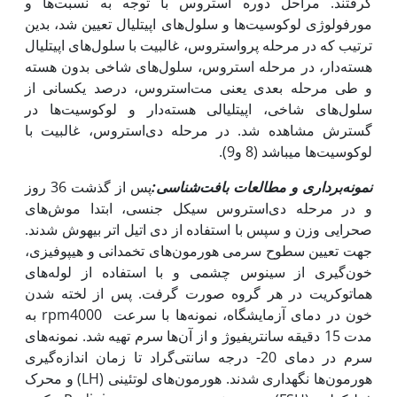
گرفتند. مراحل دوره استروس با توجه به نسبت‌ها و
مورفولوژی لوکوسیت‌ها و سلول‌های اپی‎تلیال تعیین شد، بدین
ترتیب که در مرحله پرواستروس، غالبیت با سلول‌های اپیتلیال
هسته‌دار، در مرحله استروس، سلول‌های شاخی بدون هسته
و طی مرحله بعدی یعنی مت‌استروس، درصد یکسانی از
سلول‌های شاخی، اپی‎تلیالی هسته‌دار و لوکوسیت‌ها در
گسترش مشاهده شد. در مرحله دی‌استروس، غالبیت با
لوکوسیت‌ها می­باشد (8 و9).
نمونه‌برداری و مطالعات بافت‌شناسی:
پس از گذشت 36 روز
و در مرحله دی‌استروس سیکل جنسی، ابتدا موش‌های
صحرایی وزن و سپس با استفاده از دی اتیل اتر بی‎هوش شدند.
جهت تعیین سطوح سرمی هورمون‌های تخمدانی و هیپوفیزی،
خون‌گیری از سینوس چشمی و با استفاده از لوله‌های
هماتوکریت در هر گروه صورت گرفت. پس از لخته شدن
خون در دمای آزمایشگاه، نمونه‌ها با سرعت rpm4000 به
مدت 15 دقیقه سانتریفیوژ و از آن‌ها سرم تهیه شد. نمونه‌های
سرم در دمای 20- درجه سانتی‌گراد تا زمان اندازه‌گیری
هورمون‌ها نگهداری شدند. هورمون‌های لوتئینی (LH) و محرک