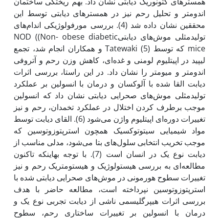
همسترهای کتونوریک دیابتی نشان داد. بهم ریختگی ساختمان
اندومتر و تحلیل رحم نیز در همسترهای دیابتی توسط این
محققین نشان داده شد (4). بررسی مورفولوژیکی اندام‌های
تولیدمثلی موش‌های دیابتیNOD ((Non- obese diabetic
mice که توسط Tatewaki (5) و همکاران انجام شد، تجمع
لیپید در اپی‎تلیوم لومنی و غده‌ای، کاهش وزن رحم و آتروفی
اندومتر و میومتر را نشان داد. در این راستا، بررسی اثرات
دیابت القا شده با آلوکسان و درمان با انسولین بر عملکرد
تولیدمثلی موش‌های صحرایی دیابتی نشان داد که انسولین
موجب برطرف کردن اختلال در عملکرد تخمدان، رحم و نیز
تغییرات دوره‌ای اپی‎تلیوم واژن می‌شود (6). القای دیابت توسط
مواد شیمیایی سیتوتوکسیک همچون استرپتوزوتوسین که
موجب تخریب انتخابی سلول‌های بتا می‌شود، مدلی مناسب از
دیابت نوع یک در انسان است (7). با توجه به‎این‎که تاکنون
مطالعه‌ای به بررسی هیستولوژیک و هیستومتریک رحم و نیز
تغییرات سطوح هورمونی در موش‌های صحرایی دیابتی شده با
استرپتوزوتوسین نپرداخته است، مطالعه حاضر با هدف
بررسی اثرات هیپرگلیسمی ناشی از دیابت تجربی نوع یک و
درمان با انسولین بر تغییرات ساختاری رحم، سطوح