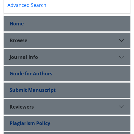
Advanced Search
Home
Browse
Journal Info
Guide for Authors
Submit Manuscript
Reviewers
Plagiarism Policy