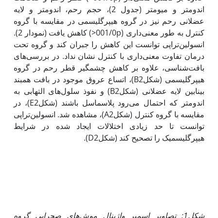
اندومتر و میومتر (جدول 2)، حجم رحم، اندومتر و لایه
عضلانی رحم نیز در گروه هیپرگلیسمی در مقایسه با گروه
کنترل به طور معنی‌داری (001/0p<) کاهش یافت (نمودار 2).
انسولین‌تراپی توانست این کاهش را جبران کند و گروه تحت
درمان تفاوت معنی‌داری با کنترل نشان نداد. در بررسی‌های
بافت‌شناسی، علاوه بر کاهش چشم‎گیر قطر رحم در گروه
هیپرگلیسمی (شکلB2)، اتساع عروق موجود در بافت همبند
بینابین لایه عضلانی (شکلB2) و نفوذ سلول‌های التهابی به
اندومتر که احتمال می‌رود پلاسماسل باشند (شکلE2)، در
مقایسه با گروه کنترل (شکلA2)، مشاهده شد. انسولین‌تراپی
توانست تا حد زیادی اختلالات ایجاد شده در شرایط
هیپرگلیسمیک را تصحیح کند (شکلD2).
شکل1: تصاویر اسمیر واژینال موش‌های صحرایی گروه