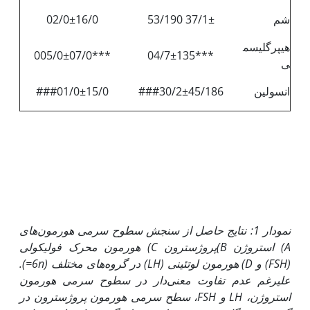
شم
37/1± 53/190
02/0±16/0
هیپرگلیسم
***005/0±07/0
***04/7±135
ی
انسولین
###30/2±45/186
###01/0±15/0
نمودار 1: نتایج حاصل از سنجش سطوح سرمی هورمون‌های
A
) استروژن
B
)پروژسترون
C
) هورمون محرک فولیکولی
(
FSH
)
و
D
) هورمون لوتئینی (
LH
)
در گروه‌های مختلف (
n=
6
).
علی
رغم عدم تفاوت معنی‌دار در سطوح سرمی هورمون
استروژن،
LH
و
FSH
، سطح سرمی هورمون پروژسترون در