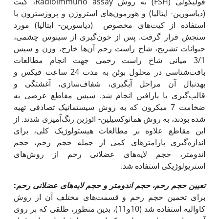
فولیکولی (FSH) به روش Radioimmuno assay، کیت
(دیاسورین- ایتالیا) و هورمون‌های استروژن و پروژسترون با
استفاده از کیت‌های مخصوص (دیاسورین- ایتالیا) مورد
سنجش قرار گرفت. پس از خون‌گیری از سینوس چشمی،
حیوانات تشریح، شاخ راست رحم آن‌ها خارج، وزن و سپس
3/1 میانی شاخ راست رحمی جهت انجام مطالعات
بافت‌شناسی در محلول بوئن به مدت 24 ساعت فیکس و
به‎دنبال آن مراحل آبگیری، شفاف‌سازی، آغشتگی و
قالب‌گیری با پارافین انجام شد. سپس مقاطع عرضی به
ضخامت 7 میکرون که به روش سیستماتیک تصادفی تهیه
شده بودند، به روش هماتوکسیلین- ائوزین رنگ‌آمیزی شدند. از
این مقاطع علاوه بر مطالعات هیستولوژیک کلی، برای
اندازه‌گیری پارامترهای کمی از جمله حجم رحم، حجم
اندومتر، حجم لایه‌های عضلانی رحم از روش‌های
استریولوژیکی استفاده شد.
تعیین حجم رحم، حجم اندومتر و حجم لایه‌های عضلانی رحم
:
برای تخمین حجم رحم و قسمت‌های مختلف آن از روش
کاوالیه استفاده شد (10و11)، بدین منظور، طلقی که بر روی