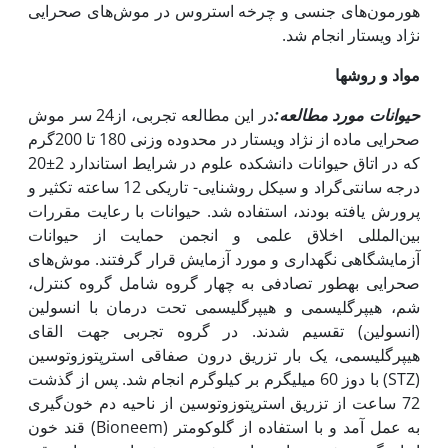
هورمون‌های جنسی و چرخه استروس در موش‌های صحرایی
نژاد ویستار انجام شد.
مواد و روش
ها
حیوانات مورد مطالعه:
در این مطالعه تجربی، از24 سر موش
صحرایی ماده از نژاد ویستار در محدوده وزنی 180 تا 200گرم
که در اتاق حیوانات دانشکده علوم در شرایط استاندارد 2±20
درجه سانتی‌گراد و سیکل روشنایی- تاریکی 12 ساعته تکثیر و
پرورش یافته بودند، استفاده شد. حیوانات با رعایت مقررات
بین‌المللی اخلاق علمی و انجمن حمایت از حیوانات
آزمایشگاهی نگه‎داری و مورد آزمایش قرار گرفتند. موش‌های
صحرایی به‎طور تصادفی به چهار گروه شامل گروه کنترل،
شم، هیپرگلیسمی و هیپرگلیسمی تحت درمان با انسولین
(انسولین) تقسیم شدند. در گروه تجربی جهت القای
هیپرگلیسمی، یک بار تزریق درون صفاقی استرپتوزوتوسین
(STZ) با دوز 60 میلی‎گرم بر کیلوگرم انجام شد. پس از گذشت
72 ساعت از تزریق استرپتوزوتوسین از ناحیه دم خون‌گیری
به عمل آمد و با استفاده از گلوکومتر (Bioneem) قند خون