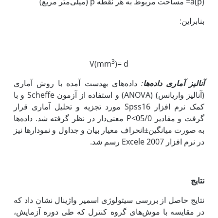
a(p)= مساحت مربوط به هر نقطه p (میلی‌متر مربع)
بنابراین:
3
V(mm
)= d
آنالیز آماری داده‌ها
:
داده‌های به‎دست آمده با روش آماری
(آنالیز واریانس) (ANOVA) و استفاده از آزمون Scheffe و با
کمک نرم افزار Spss16 مورد تجزیه و تحلیل آماری قرار
گرفت و مقادیر 05/0>P معنی‌دار در نظر گرفته شد. داده‌ها
به صورت میانگین±انحراف معیار بیان و جداول و نمودارها نیز
در نرم افزار Excele 2007 رسم شد.
نتایج
نتایج حاصل از بررسی سیتولوژی اسمیر واژینال نشان داد که
در مقایسه با موش‌های گروه کنترل که طی دوره آزمایش،