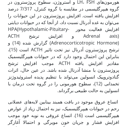
هورمون‌های LH، FSH و استروژن، سطوح پروژسترون در
گروه هیپرگلیسمی در مقایسه با گروه کنترل، 7/317 درصد
افزایش یافته است. افزایش پروژسترون در این حیوانات را
می‌توان به غده آدرنال نسبت داد، از آنجا که در حیوانات دیابتی
افزایش فعالیت محور HPA(Hypothalamic-Pituitary-
Adrenal axis) و افزایش ترشح ACTH
(Adrenocorticotropic Hormone) گزارش شده (14) و
ترشح پروژسترون آدرنال نیز تحت تاثیر ACTH است (15)،
بنابراین این احتمال وجود دارد که در حیوانات هیپرگلیسمیک
مقادیر افزایش یافته ACTH موجب افزایش ترشح
پروژسترون با منشا آدرنال شده باشد. در عین حال، اثرات
گنادوتروپیک انسولین می‌تواند با تنظیم پدیده استروئیدوژنز
تخمدانی (12)، سطوح هورمونی را در گروه تحت درمان با
انسولین به حالت طبیعی برگرداند.
اتساع عروق موجود در بافت همبند بینابین لایه‌های عضلانی
رحم در حیوانات هیپرگلیسمیک، نیز به احتمال زیاد از عوارض
هیپرگلیسمی است (16). اتساع عروقی به نوبه خود موجب
افزایش فشار و جریان خون مویرگی و احتمالا آغازگر