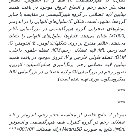
معنی‌دار حجم رحم و اتساع عروق موجود در بافت همبند
بینابین لایه عضلانی در گروه هیپرگلیسمی در مقایسه با سایر
گروه‌ها مشهود است. شکل
E
) سلول‌های التهابی را در اندومتر
موش‌های صحرایی گروه هیپرگلیسمی در بزرگنمایی بالاتر
(
1000
X
) نشان می‌دهد. فلش‌ها سلول‌های التهابی را نشان
می‌دهند. علائم
مندرج بر روی شکل‎ها:
L
: لومن،
E
: اندومتر،
G
:
غدد رحم،
ML
: لایه عضلانی رحم،
ICM
: عضله حلقوی داخلی،
OLM
: عضله طولی خارجی و
V
: عروق موجود در بافت همبند
بینابین لایه عضلانی رحم. (رنگ‌آمیزی هماتوکسیلین- ائوزین،
تصویر رحم در بزرگنمایی40 و لایه عضلانی در بزرگنمایی 200
میکروسکوپ نوری تهیه شده است).
***
***
نمودار 2: نتایج حاصل از محاسبه حجم رحم، اندومتر و لایه
عضلانی رحم در گروه کنترل، شم، هیپرگلیسمی و انسولین
(
n=
6
). نتایج به صورت
Mean±SD
ارائه شده
اند.
P<
001/0
***