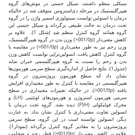
سیکلی منظم داشتند، سیکل جنسی در موش‌های گروه
هیپرگلیسمیک در مرحله دی‌استروس متوقف شد در حالی‎که
درمان با انسولین توانست سیتولوژی اسمیر واژن را در گروه
تحت درمان به حالت طبیعی برگرداند و سیکل جنسی این
گروه همانند گروه کنترل منظم شد (شکل 1). علاوه بر
کاهش معنی‌دار (001/0p<) وزن بدن در گروه هیپرگلیسمیک،
وزن رحم نیز به طور معنی‌داری (001/0p<) در مقایسه با
گروه کنترل کاهش یافت. انسولین‌تراپی توانست کاهش وزن
بدن و رحم را نسبت به گروه هیپرگلیسمی جبران نماید
(جدول1). نتایج حاصل از اندازه‌گیری سطح سرمی هورمون‌ها
نشان داد که سطح هورمون پروژسترون در گروه
هیپرگلیسمی در مقایسه با کنترل به طور معنی‎داری افزایش
یافته (001/0p<)، در حالی‎که تغییرات معنی‎داری در سطح
سرمی هورمون استروژن و هورمون‌های لوتئینی (LH) و
محرک فولیکولی (FSH) دیده نشد. گروه تحت درمان با
انسولین تفاوت معنی‌داری با کنترل نشان نداد. به عبارت
دیگر، انسولین توانسته است در این گروه، سطح سرمی
پروژسترون را به مقادیر گروه کنترل برگرداند (نمودار1).
علاوه بر کاهش معنی‌دار (001/0p<) قطر رحم و ضخامت