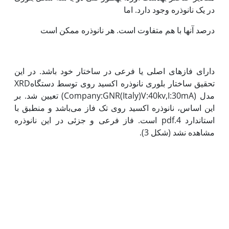
در یک نانوذره وجود دارد. اما
درصد آن‫ها با هم متفاوت است. هر نانوذره ممکن است
دارای فازهای اصلی یا فرعی در ساختار خود باشد. در این
تحقیق ساختار بلوری نانوذره اکسید روی توسط دستگاهXRD
مدل (Company:GNR(Italy)V:40kv,I:30mA) تعیین شد. بر
این اساس، نانوذره اکسید روی تک فاز می‌باشد و منطبق با
استاندارد pdf.4 است. فاز فرعی و جزئی در این نانوذره
مشاهده نشد (شکل 3).