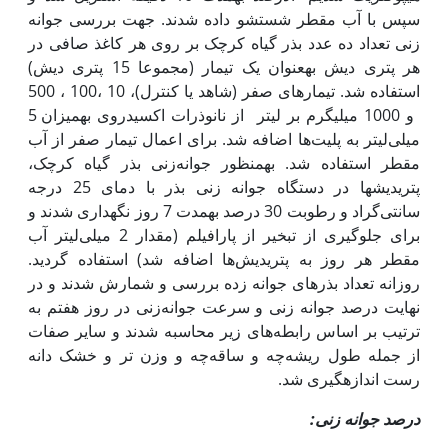
سپس با آب مقطر شستشو داده شدند. جهت بررسی جوانه
زنی تعداد ده عدد بذر گیاه کرچک بر روی هر کاغذ صافی در
هر پتری دیش به‫عنوان یک تیمار (مجموعا 15 پتری دیش)
استفاده شد. تیمارهای صفر (شاهد یا کنترل)، 10 ،100 ، 500
و 1000 میلی‫گرم بر لیتر از نانوذرات اکسیدروی به‫میزان 5
میلی‌لیتر به پلیت‌ها اضافه شد. برای اعمال تیمار صفر از آب
مقطر استفاده شد. به‫منظور جوانه‌زنی بذر گیاه کرچک،
پتریدیش‫ها در دستگاه جوانه زنی بذر با دمای 25 درجه
سانتی‌گراد و رطوبت 30 درصد به‫مدت 7 روز نگه‫داری شدند و
برای جلوگیری از تبخیر از پارافیلم (مقدار 2 میلی‌لیتر آب
مقطر هر روز به پتریدیش‌ها اضافه شد) استفاده گردید.
روزانه تعداد بذرهای جوانه زده بررسی و شمارش شدند و در
نهایت درصد جوانه زنی و سرعت جوانه‌زنی در روز هفتم به
ترتیب بر اساس رابطه‌های زیر محاسبه شدند و سایر صفات
از جمله طول ریشه‌چه و ساقه‌چه و وزن تر و خشک دانه
رست اندازه‫گیری شد.
درصد جوانه زنی: