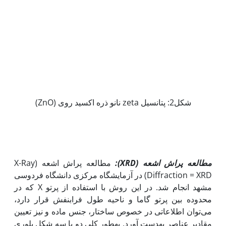
شکل2: پتانسیل zeta نانو ذره اکسید روی (ZnO)
مطالعه پراش اشعه (
XRD
):
مطالعه پراش اشعه (X-Ray
Diffraction = XRD) در آزمایشگاه مرکزی دانشگاه فردوسی
مشهد انجام شد. در این روش با استفاده از پرتو X که در
محدوده بین پرتو گاما و ناحیه طول فرابنفش قرار دارد،
می‌توان اطلاعاتی در خصوص ساختار، جنس ماده و نیز تعیین
مقادیر عناصر به‫دست آورد. به‫طور کلی دو یا سه شکل بلوری