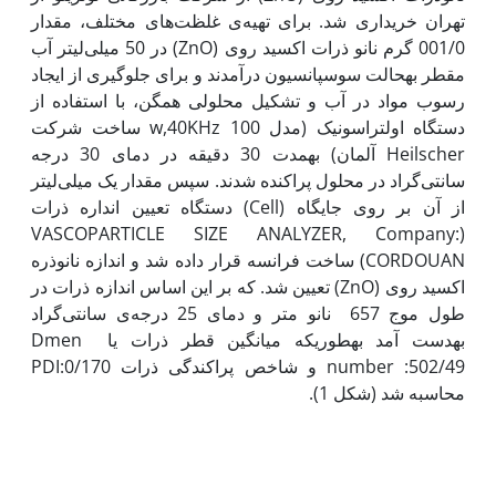
تهران خریداری شد. برای تهیه‌ی غلظت‌های مختلف، مقدار
001/0 گرم نانو ذرات اکسید روی (ZnO) در 50 میلی‌لیتر آب
مقطر به‫حالت سوسپانسیون درآمدند و برای جلوگیری از ایجاد
رسوب مواد در آب و تشکیل محلولی همگن، با استفاده از
دستگاه اولتراسونیک (مدل 100 w,40KHz ساخت شرکت
Heilscher آلمان) به‫مدت 30 دقیقه در دمای 30 درجه
سانتی‌گراد در محلول پراکنده شدند. سپس مقدار یک میلی‌لیتر
از آن بر روی جایگاه (Cell) دستگاه تعیین انداره ذرات
(VASCOPARTICLE SIZE ANALYZER, Company:
CORDOUAN) ساخت فرانسه قرار داده شد و اندازه نانوذره
اکسید روی (ZnO) تعیین شد. که بر این اساس اندازه ذرات در
طول موج 657 نانو متر و دمای 25 درجه‌ی سانتی‌گراد
به‫دست آمد به‫طوری‫که میانگین قطر ذرات یا Dmen
number :502/49 و شاخص پراکندگی ذرات PDI:0/170
محاسبه شد (شکل 1).