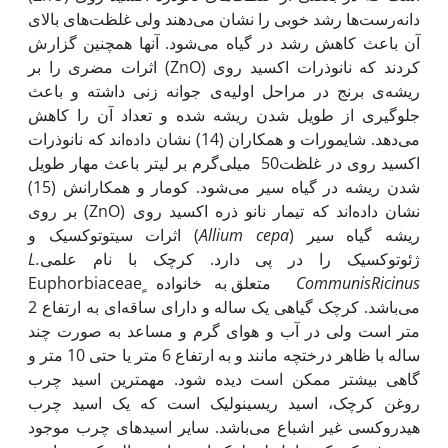
دانه‌رست‌ها رشد خوبی را نشان می‌دهند ولی غلظت‌های بالای
آن باعث کاهش رشد در گیاه می‌شود. آن‫ها همچنین گزارش
کردند که نانوذرات اکسید روی (ZnO) اثرات مضری را بر
ریشه‌ی برنج در مراحل اولیه‌ی جوانه زنی داشته و باعث
جلوگیری از طویل شدن ریشه شده و تعداد آن را کاهش
می‌دهد. شایمورات و همکاران (14) نشان داده‌اند که نانوذرات
اکسید روی در غلظت50 میلی‌گرم بر لیتر باعث مهار طویل
شدن ریشه در گیاه سیر می‌شود. کومار و همکارانش (15)
نشان داده‌اند که تیمار نانو ذره اکسید روی (ZnO) بر روی
ریشه گیاه سیر (
Allium cepa
) اثرات سیتوتوکسیک و
ژئوتوکسیک را در پی دارد. کرچک با نام علمی
L.
Ricinus
Communis
متعلق به خانواده ٍEuphorbiaceae
می‌باشد. کرچک گیاهی یک ساله و دارای ساقه‌ای به ارتفاع 2
متر است ولی در آب و هوای گرم و مساعد به صورت چند
ساله با ظاهر درختچه مانند و به ارتفاع 6 متر یا حتی 10 متر و
گاهی بیشتر ممکن است دیده شود. مهم‫ترین اسید چرب
روغن کرچک، اسید ریسینولیک است که یک اسید چرب
هیدروکسی غیر اشباع می‌باشد. سایر اسیدهای چرب موجود