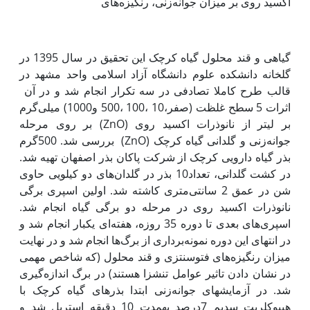
اکسید روی بر میزان جوانه‌زنی، رنگیزه‌های
گیاهی و قند محلول گیاه کرچک این تحقیق در سال 1395 در
گلخانه دانشکده علوم دانشگاه آزاد اسلامی واحد مشهد در
قالب طرح کاملا تصادفی در سه تکرار انجام شد و در آن
اثرات 5 سطح غلظت (صفر،10 ،100 ،500 و1000) میلی‌گرم
بر لیتر از نانوذرات اکسید روی (ZnO) بر روی مرحله
جوانه‌زنی و گل‫دانی گیاه کرچک (ZnO) بررسی شد. 500گرم
بذر گیاه دارویی کرچک از شرکت پاکان بذر اصفهان تهیه شد.
در کشت گلدانی، تعداد10 بذر در گلدان‌های دو کیلویی حاوی
شن در عمق 2 سانتی‌متری کاشته شد. اولین اسپری برگی
نانوذرات اکسید روی در مرحله دو برگی گیاه انجام شد.
اسپری‌های بعدی تا دوره 35 روزه، هفته‌ای یک‫بار انجام شد و
در انتهای این دوره نمونه‌برداری از برگ‌ها انجام شد و در نهایت
میزان رنگیزه‌های فتوسنتزی و قند محلول (که شاخص مهمی
در نشان دادن تاثیر عوامل تنش‫زا هستند) در برگ اندازه‌گیری
شد. در آزمایش‫های جوانه‌زنی ابتدا بذرهای گیاه کرچک با
هیپوکلریت سدیم 7درصد به‫مدت 10 دقیقه استریل شد و