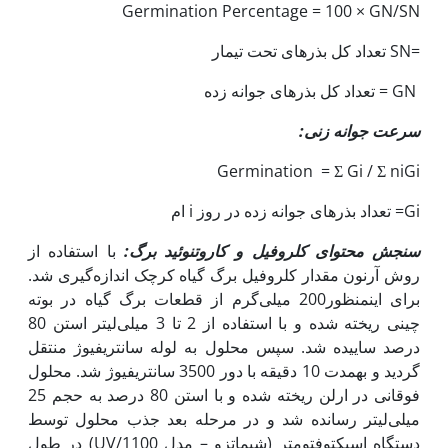
Germination Percentage = 100 × GN/SN
=SN تعداد کل بذرهای تحت تیمار
GN = تعداد کل بذرهای جوانه زده
سرعت جوانه زنی:
Germination = Σ Gi / Σ niGi
Gi= تعداد بذرهای جوانه زده در روز i ام
سنجش محتوای کلروفیل و کاروتنوئید برگ:
با استفاده از
روش آرنون مقدار کلروفیل برگ گیاه کرچک اندازه‌گیری شد.
برای این‫منظور200 میلی‌گرم از قطعات برگ گیاه در بوته
چینی ریخته شده و با استفاده از 2 تا 3 میلی‌لیتر استن 80
درصد ساییده شد. سپس محلول به لوله سانتریفیوژ منتقل
گردید و به‫مدت 10 دقیقه با دور 3500 سانتریفیوژ شد. محلول
فوقانی در ارلن ریخته شده و با استن 80 درصد به حجم 25
میلی‌لیتر رسانده شد و در مرحله بعد جذب محلول توسط
دستگاه اسپکتوفتومتر (شیماتزو – مدل UV/1100) در طول