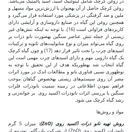
در روغن کرچک شامل لینولنیک اسید، اسید پالمتیک می‌باشد.
روغن کرچک حاصل از آن به‫عنوان با ارزش‌ترین مواد مسهل و
ملین و ضد گرفتگی در پزشکی مورد استفاده قرار می‌گیرد و
همچنین روغن این گیاه در صنایع داروسازی و آرایشی دارای
کاربردهای فراوانی است (16). با توجه به این‫که تنش‌های غیر
زیستی از جمله تنش عناصر سنگین به‫صورت نانو ذرات بر
روی گیاه می‌تواند میزان و نوع متابولیت‌های ثانویه و ترکیبات
اسیدهای چرب را تحت تاثیر قرار دهد (17) و چون گیاه کرچک
یک گیاه دارویی مهم و دارای اسیدهای چرب مهمی است این
گیاه انتخاب شد به‫طوری‫که هدف از این تحقیق با توجه به
نوظهوری نسبی فناوری نانو و مطالعات اندک در مورد اثرات
مضر آن روی سیستم‌های زیستی به‫خصوص گیاهان موجب
فراهم نمودن اطلاعاتی در زمینه سمیت نانوذرات فلزات
سنگین با بررسی اثرات نانوذرات اکسید روی بر جوانه‌زنی و
رشد گیاه کرچک می شود.
مواد و روش‌ها
روش تهیه نانو ذرات اکسید روی (
ZnO
):
میزان 5 گرم
نانوذرات اکسید روی (ZnO) از شرکت بازرگانی نوترینو از