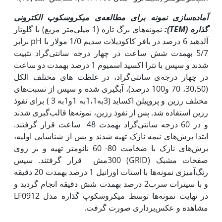
آماده‌سازی نمونه برای مطالعه‌ی میکروسکوپ الکترونی
گذاره (
TEM
):
نمونه‌های برگ تازه (1 میلی‌متر مربع) با گلوتار
آلدهید 6 درصد در بافر کاکودیلات سدیم 1/0 مولار با pH برابر
5/7 به‫مدت شش ساعت در چهار درجه سانتی‌گراد تثبیت
شدند و سپس با تترا اکسید اسمیوم 1 درصد به‫مدت دو ساعت
در چهار درجه‌ی سانتی‌گراد، در غلظت های مختلف الکل
(30،50، 70 و100 درصد)، آبگیری شده و سپس از نسبت‌های
مختلف رزین و پروپیلن اکساید (3به1،1به 1و1به 3 ) برای نفوذ
رزین استفاده شد. پس از نفوذ رزین، نمونه‌ها قالب‌گیری شدند
و در 60 درجه سانتی‌گراد به‫مدت 48 ساعت قرار گرفتند.
ابتدا برش‌های نیمه نازک تهیه شدند و پس از شناسایی اولیه،
برش‌های نازک با ضخامت 80- 60 نانومتر تهیه و بر روی
صفحات مشبک (GRID) 300مش قرار گرفتند. سپس
رنگ‌آمیزی نمونه‌ها با استات اورانیل 1 درصد به‫مدت 20 دقیقه
و با سیترات سرب2 درصد به‫مدت شش دقیقه انجام گردید و
در نهایت نمونه‌ها توسط میکروسکوپ گذاره مدل LF0912
مشاهده و عکس‌برداری صورت گرفت.