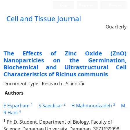
Login
Register
Persian
Cell and Tissue Journal
Quarterly
The Effects of Zinc Oxide (ZnO)
Nanoparticles on the Germination,
Biochemical and Ultrastructural Cell
Characteristics of Ricinus communis
Document Type : Research - Scientific
Authors
1
2
3
E Esparham
S Saeidisar
H Mahmoodzadeh
M.
4
R Hadi
1
Ph.D. Student, Department of Biology, Faculty of
Science, Damghan University, Damghan, 3671639998,