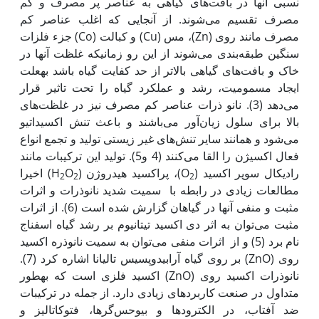
نسبی آن‫ها در بافت‌های گیاهی به عناصر پر مصرف و کم
مصرف تقسیم می‌شوند. از آنجایی که اغلب عناصر کم
مصرف مانند روی (Zn)، مس (Cu) و کبالت (Co) جزء فلزات
سنگین طبقه‌بندی می‌شوند از این رو زمانی‫که غلظت آن‫ها در
خاک و بافت‌های گیاهی بالاتر از حد کفایت گیاه باشد به‫علت
ایجاد مسمومیت، رشد و عملکرد گیاه را تحت تاثیر قرار
می‌دهد (3). نانو ذرات عناصر کم مصرف نیز در غلظت‌های
بالا برای سلول زیان‌آور می‌باشند و باعث تنش اکسیداتیو
می‌شود و همانند سایر تنش‌های غیر زیستی تولید و تجمع انواع
فعال اکسیژن را القا می‌کنند (4 و5). تولید این ترکیبات مانند
رادیکال سوپر اکسید (O
)، پراکسید هیدروژن (H
O
) اخیرا
2
2
2
مطالعات زیادی در رابطه با سمیت شدید نانوذرات و اثرات
مثبت و منفی آن‫ها در گیاهان گزارش شده است (6). از اثرات
مثبت می‌توان به اثر دی اکسید تیتانیوم بر رشد گیاه اسفناج
نام برد (5) و از اثرات منفی می‌توان به سمیت نانوذره اکسید
روی (ZnO) بر روی گیاه آرابیدوپسیس تالیانا اشاره کرد (7).
نانوذرات اکسید روی (ZnO) اکسید فلزی است که به‫طور
متداول در صنعت کاربردهای زیادی دارد. از جمله در ترکیبات
ضد آفتاب، در الکترودها و بیوحس‌گرها، فتوکاتالیز و