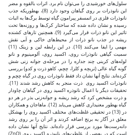
سلول‌های خورشیدی را می‌توان نام برد. اثرات بالقوه و مضر
این نانوذرات بر روی گیاهان وجود دارد (8)، به‫طوری‫که جذب
نانوذرات فلزی در اتمسفر پیرامون گیاه توسط برگ‌ها به اثبات
رسیده و نشان داده شده که ساختار کرک‌ها و روزنه‌ها تحت
تاثیر این نانو ذرات قرار می‌گیرد (9). همچنین تارهای کشنده
ریشه در جذب نانو ذرات از محیط‌های خاکی و آبی نقش
مهمی را ایفا می‌کنند (10). در این رابطه لین و زینک (11)
سمیت گیاهی نانوذرات روی، اکسید روی، آلومینیوم و نانو
لوله‌های کربنی چند جداره را در مرحله‌ی جوانه زنی شش
گونه گیاه عالی (تربچه و کلزا، چچم، کاهو ذرت و کدو) بررسی
کرده‌اند. نتایج آن‫ها نشان داد فقط نانوذرات روی در گیاه چچم و
نانوذرات اکسید روی ذرت منجر به کاهش رشد شدند (11).
تحقیقات دیگر با اعمال نانوذره اکسید روی در گیاهان چاودار
و ذرت مشخص کرد که رشد ریشه و جوانه‌زنی بذر در هر دو
گیاه به‫طور معنی‫داری کاهش می‌یابد (12). ماهاجان و همکاران
در (13) در تحقیقی غلظت‌های مختلف اکسید روی را به‫شکل
معلق در آگار به برنج اضافه کردند و اثر آن را بر روی رشد
دانه‌رست‌ها مورد بررسی قرار داده‌اند. نتایج آن‫ها نشان داده
است که در بعضی از غلظت‌های نانوذره اکسید روی (ZnO)