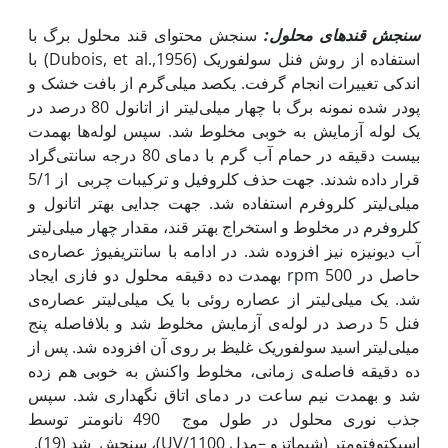
سنجش قندهای محلول:
سنجش محتوای قند محلول برگ با
استفاده از روش فنل سولفوریک (Dubois, et al.,1956) با
اندکی تغییرات انجام گرفت. یک‫صد میلی‌گرم از بافت خشک و
پودر شده نمونه برگ با چهار میلی‌لیتر از اتانول 80 درصد در
یک لوله آزمایش به خوبی مخلوط شد. سپس لوله‌ها به‫مدت
بیست دقیقه در حمام آب گرم با دمای 80 درجه سانتی‌گراد
قرار داده شدند. جهت حذف کلروفیل و ترکیبات چربی از 5/1
میلی‌لیتر کلروفرم استفاده شد. جهت جدایی بهتر اتانول و
کلروفرم در مخلوط و استخراج بهتر قند، مقدار چهار میلی‌لیتر
آب دیونیزه نیز افزوده شد. در ادامه با سانتریفیوژ عصاره‌ی
حاصل در rpm 500 به‫مدت ده دقیقه محلول دو فازی ایجاد
شد. یک میلی‌لیتر از عصاره روئی با یک میلی‌لیتر عصاره‌ی
فنل 5 درصد در لوله‌ی آزمایش مخلوط شد و بلافاصله پنج
میلی‌لیتر اسید سولفوریک غلیظ بر روی آن افزوده شد. پس از
ده دقیقه فاصله‌ی زمانی، مخلوط واکنش به خوبی هم زده
شد و به‫مدت نیم ساعت در دمای اتاق نگه‫داری شد. سپس
جذب نوری محلول در طول موج 490 نانومتر توسط
اسپکتوفتومتر (شیماتزو –مدل UV/1100)، سنجش شد (19).