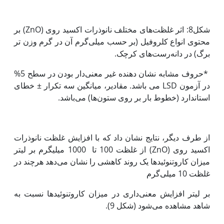
شکل8: اثر غلظت‌های مختلف نانوذرات اکسید روی (ZnO) بر
محتوی انواع کلروفیل (بر حسب میلی‌گرم آن در گرم وزن تر
برگ) در دانه‌رست‌های کرچک.
*حروف مشابه نشان دهنده غیر معنی‌دار بودن در سطح 5%
در آزمون LSD می باشد. مقادیر، میانگین سه تکرار ± خطای
استاندارد (خطوط بار بر روی ستون‌ها) می‌باشد.
از طرف دیگر، نتایج نشان داد که با افزایش غلظت نانوذرات
اکسید روی (ZnO) از غلظت 100 تا 1000 میلی‫گرم بر لیتر
میزان کاروتنوئیدها یک روند کاهشی را نشان می‌دهد هرچند در
غلظت 10 میلی‌گرم
بر لیتر افزایش معنی‌داری در میزان کاروتنوئیدها نسبت به
شاهد مشاهده می‌شود (شکل 9).