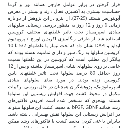
قرار گرفتن در برابر عوامل خارجی همانند نور و گرما
حساسیت بیشتری به اکسیژن فعال دارند و بیشتر در معرض
آپوپتوزیس هستند (29-27). از این‏رو در این پژوهش از دو بازه
زمانی 6 روز و 12 روز به منظور بررسی زیستایی سلول‏های
بنیادی اسپرم‏ساز تحت تاثیر غلظت‏های مختلف کروسین
استفاده شد. از طرفی رنگ‏آمیزی اکریدین اورنج / پروپیدیوم
ایداید و DAPI نشان داد که تحت تیمار با غلظت‏های 5/2 تا 10
کروسین سلول‏ها به رنگ سبز و دارای تمامیت هسته بودند که
بیان‏گر این مطلب است که کروسین در این غلظت‏ها سمیت
خاصی بر روی سلول‏های بنیادی اسپرم‏ساز نداشته و پس از 12
روز حداقل 80 درصد سلول‏ها تحت تاثیر غلظت‏های پایین
کروسین زنده بودند. در مورد بقای سلول‏های بنیادی
اسپرماتوژنیک، پژوهش‏گران همچنان در حال بررسی ترکیبات
مکمل در محیط کشت جهت افزایش زیستایی این سلول‏ها
هستند. به‏نحوی که مشخص شده است افزودن فاکتورهای
رشد همانند bFGF, GDNF به محیط کشت این سلول‏ها می‏تواند
در افزایش زیستایی این سلول‏ها نقش به‏سزایی داشته باشد.
بنابراین با غنی کردن محیط کشت با فاکتورهای رشد ممکن
است بتوان سمیت پایین کروسین را برطرف نمود (4).