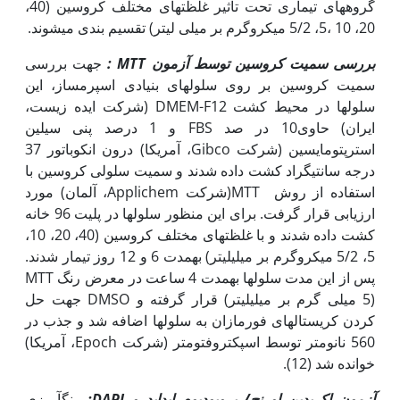
گروه‏های تیماری تحت تاثیر غلظت‏های مختلف کروسین (40،
20، 10 ،5، 5/2 میکروگرم بر میلی لیتر) تقسیم بندی می‏شوند.
بررسی سمیت کروسین توسط آزمون
MTT
:
جهت بررسی
سمیت کروسین بر روی سلول‏های بنیادی اسپرم‏ساز، این
سلول‏ها در محیط کشت DMEM-F12 (شرکت ایده زیست،
ایران) حاوی10 در صد FBS و 1 درصد پنی سیلین
استرپتومایسین (شرکت Gibco، آمریکا) درون انکوباتور 37
درجه سانتی‏گراد کشت داده شدند و سمیت سلولی کروسین با
استفاده از روش MTT(شرکت Applichem، آلمان) مورد
ارزیابی قرار گرفت. برای این‏ منظور سلول‏ها در پلیت 96 خانه
کشت داده شدند و با غلظت‏های مختلف کروسین (40، 20، 10،
5، 5/2 میکروگرم بر میلی‏لیتر) به‏مدت 6 و 12 روز تیمار شدند.
پس از این مدت سلول‏ها به‏مدت 4 ساعت در معرض رنگ MTT
(5 میلی گرم بر میلی‏لیتر) قرار گرفته و DMSO جهت حل
کردن کریستال‏های فورمازان به سلول‏ها اضافه شد و جذب در
560 نانومتر توسط اسپکتروفتومتر (شرکت Epoch، آمریکا)
خوانده شد (12).
آزمون اکریدین اورنج/ پروپودیوم ایداید و
DAPI
:
رنگ‏آمیزی