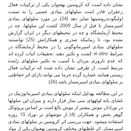
نشان داده است که کروسین به‏عنوان یکی از ترکیبات فعال
زعفران قادر است سلول‏های بنیادی عصبی را به سمت
اولیگودندروسیت‏ها تمایز دهد (24). در مورد سلول‏های بنیادی
اسپرم‏ساز تا قبل از سال 2009 کشت این سلول‏ها، چه در
محیط آزمایشگاه و چه در محیط‏های دیگر در ایران گزارش
نشده بود، تا زمانی‏که صدری و همکارانش (25) توانستند
سلول‏های بنیادی اسپرماتوگونی را در محیط آزمایشگاه در
شرایط
in vitro
کشت و تکثیر دهند. تحقیقات اثبات کرده اند
که عدم باروری مردان با آسیب به تکثیر سلول‏های زاینده
مرتبط است، از طرفی نشان داده شده که ترکیبات فعال
زیستی همانند عصاره گرده خرما می توانند دارای اثر حفاظتی
بر سلول‏های بنیادی اسپرم‏ساز باشد (26).
در این مطالعه به‏دلیل اینکه سلول‏های بنیادی اسپرماتوژنیک در
غشای پایه لوله‏های منی ساز قرار دارند و میزان این سلول‏ها
در نوزادان موش بیشتر از موش بالغ است بر اساس پروتوکل
گوهر بخش و همکاران (4) از موش‏های نر نوزاد 10 روزه
استفاده می‏شود. جهت بررسی اثر کروسین بر سلول‏های بنیادی
اسپرم‏ساز، اثر غلظت‏های مختلف کروسین به‏عنوان یکی از مواد