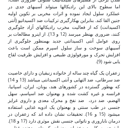
اما سطوح بالای این رادیکال‏ها می‏تواند آسیب‏های جدی در
عملکرد سلول ایجاد نموده و اثرات مخربی بر تکوین اولیه
جنین القا کند. بنابراین به‏کارگیری ترکیبات ضد اکسیداتیو (آنتی
اکسیدانت) که از فعالیت مخرب رادیکال‏های آزاد جلوگیری
کنند، ضروری به‏نظر می‏رسد (12 و 13). از این‏رو مطالعات بر
روی عوامل آنتی اکسیدانتی جدید به‏منظور جلوگیری از
آسیب‏های سوخت و ساز سلول اسپرم ممکن است باعث
افزایش تحرک و مورفولوژی طبیعی و افزایش ظرفیت لقاح
یابی شود (9).
زعفران یک گیاه چند ساله از خانواده زنبقیان و دارای خاصیت
ضد سرطانی، ضد التهابی و آنتی اکسیدانتی می‏باشد (13 و 14)
که به‏طور گسترده در کشورهای هند، یونان، ایران، اسپانیا،
فرانسه و غیره کشت شده و به‏عنوان ضد اسپاسم، سهل
الهضم، ضد درد، ضد نفخ و محرک معدی و داروی غرایز
جنسی در طب سنتی و به‏عنوان یک ادویه غذایی استفاده
می‏شود (15 و 16). تحقیقات نشان داده اند که زعفران در
درمان ناباروری و ناتوانی جنسی نقش موثری دارد (17 و 18).
با توجه به کاربرد زعفران به‏عنوان یک طعم دهنده غذایی،