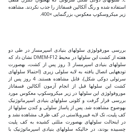
استفاده شده و رنگ آلکالین فسفاتاز را جذب نکردند. مشاهده
زیر میکروسکوپ معکوس، بزرگنمایی ×400.
بررسی مورفولوژی سلول‏های بنیادی اسپرم‏ساز در طی دو
هفته از کشت این سلول‏ها در محیط DMEM-F12 نشان داد که
سلول‏های بنیادی اسپرم‏ساز 3 روز پس از کشت، به‏صورت
توده‏هایی اتصال یافته به لایه سلولی زیری (احتمالا سلول‏های
سرتولی دوکی شکل)، قابل مشاهده هستند. 4 روز پس از
کشت این سلول‏ها قبل از انجام آزمون آلکالین فسفاتاز
موروفولوژی این سلول‏ها در زیر میکروسکوپ معکوس مورد
بررسی قرار گرفت و کلونی سلول‏های بنیادی اسپرماتوژنیک
به‏وضوح مشاهده شد. پس از پاساژ سلولی و کندن سلول‏ها از
کف پلیت، تک لایه فیبروبلاستی در کف ظرف مشاهده نشد و
در این‏حالت سلول‏های به‏صورت مثلثی کشیده به کف پلیت
چسبیده بودند، در حالی‏که سلول‏های بنیادی اسپرماتوژنیک با