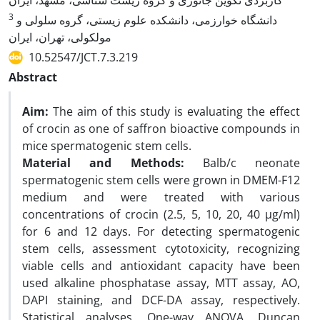
کاربردی تکوین جانوری و گروه زیست شناسی، مشهد، ایران
3
دانشگاه خوارزمی، دانشکده علوم زیستی، گروه سلولی و
مولکولی، تهران، ایران
10.52547/JCT.7.3.219
Abstract
Aim:
The aim of this study is evaluating the effect
of crocin as one of saffron bioactive compounds in
mice spermatogenic stem cells.
Material and Methods:
Balb/c neonate
spermatogenic stem cells were grown in DMEM-F12
medium and were treated with various
concentrations of crocin (2.5, 5, 10, 20, 40 µg/ml)
for 6 and 12 days. For detecting spermatogenic
stem cells, assessment cytotoxicity, recognizing
viable cells and antioxidant capacity have been
used alkaline phosphatase assay, MTT assay, AO,
DAPI staining, and DCF-DA assay, respectively.
Statistical analyses, One-way ANOVA, Duncan