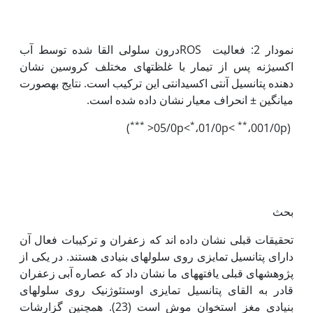
نمودار 2: فعالیت ROSدرون سلولی القا شده توسط آب
اکسیژنه پس از تیمار با غلظت‏های مختلف کروسین نشان
دهنده پتانسیل آنتی اکسیدانتی این ترکیب است. نتایج به‏صورت
میانگین ± انحراف معیار نشان داده شده است.
***
*
**
)
،01/0p<
،001/0p<
(05/0p<
بحث
تحقیقات قبلی نشان داده اند که زعفران و ترکیبات فعال آن
دارای پتانسیل تمایزی روی سلول‏های بنیادی هستند. در یکی از
پژوهش‏های قبلی یافته‏های ما نشان داد که عصاره آبی زعفران
قادر به القای پتانسیل تمایزی اوستئوژنیک روی سلول‏های
بنیادی مغز استخوان موش است (23). هم‏چنین گزارشات