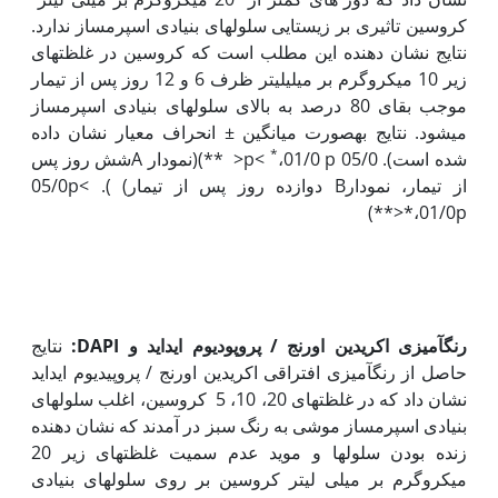
کروسین تاثیری بر زیستایی سلول‏های بنیادی اسپرم‏ساز ندارد.
نتایج نشان دهنده این مطلب است که کروسین در غلظت‏های
زیر 10 میکروگرم بر میلی‏لیتر ظرف 6 و 12 روز پس از تیمار
موجب بقای 80 درصد به بالای سلول‏های بنیادی اسپرم‏ساز
می‏شود. نتایج به‏صورت میانگین ± انحراف معیار نشان داده
*
شده است). 05/0 p<
،01/0 p< **)(نمودار Aشش روز پس
از تیمار، نمودارB دوازده روز پس از تیمار) ). 05/0p<
*،01/0p<**)
رنگ‏آمیزی اکریدین اورنج / پروپودیوم ایداید و
DAPI
:
نتایج
حاصل از رنگ‏آمیزی افتراقی اکریدین اورنج / پروپیدیوم ایداید
نشان داد که در غلظت‏های 20، 10، 5 کروسین، اغلب سلول‏های
بنیادی اسپرم‏ساز موشی به رنگ سبز در آمدند که نشان دهنده
زنده بودن سلول‏ها و موید عدم سمیت غلظت‏های زیر 20
میکروگرم بر میلی لیتر کروسین بر روی سلول‏های بنیادی