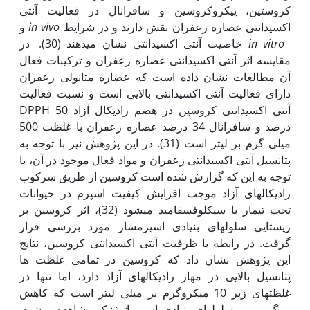
کروستین، پیکروکروسین و سافرانال در فعالیت آنتی
اکسیدانتی عصاره زعفران نقش دارند و در شرایط
in vivo
و
in vitro
خاصیت آنتی اکسیدانتی نشان می‏دهند (30). در
مقایسه اثر آنتی اکسیدانتی عصاره زعفران و ترکیبات فعال
آن مطالعات نشان داده است که عصاره متانولی زعفران
دارای فعالیت آنتی اکسیدانتی بالایی است و نسبت فعالیت
آنتی اکسیدانتی کروسین در هضم رادیکال آزاد DPPH 50
درصد و سافرانال 34 درصد عصاره زعفران با غلظت 500
میلی گرم بر لیتر است (31). در این پژوهش نیز با توجه به
پتانسیل آنتی اکسیدانتی زعفران و مواد فعال موجود در آن، با
توجه به این که گزارش شده است کروسین از طریق سرکوب
رادیکال‏های آزاد موجب افزایش کیفیت اسپرم در حیوانات
تحت تیمار با سیکلوفسفامید می‏شود (32)، اثر کروسین بر
زیستایی سلول‏های بنیادی اسپرم‏ساز مورد بررسی قرار
گرفت. در رابطه با ظرفیت آنتی اکسیدانتی کروسین، نتایج
این پژوهش نشان داد که کروسین در تمامی غلظت ها
پتانسیل بالایی در مهار رادیکال‏های آزاد دارد، اما تنها در
غلظت‏های زیر 10 میکروگرم بر میلی لیتر است که کاهش
مرگ و میر سلول‏های بنیادی اسپرماتوژنیک مشاهده می‏شود.