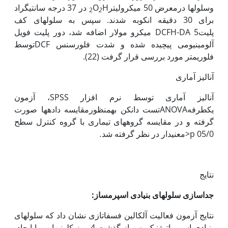
وسلول‏ها درمعرض 50 میکرولیتر
O
H در 37 درجه سانتی‏گراد
2
2
برای 30 دقیقه انکوبه شدند. سپس به سلول‏های کف
پلیتDCFH-DA 5 میکرو مولار اضافه شد، دور پلیت فویل
آلومینیومی پیچیده شده و شدت فلورسنس DCFتوسط
فلوریمتر مورد بررسی قرار گرفت (22).
آنالیز آماری
آنالیز آماری توسط نرم افزار SPSS، آزمون
یک‏طرفهANOVAتست دانکن به‏منظورمقایسه داده‏ها صورت
گرفته و در مقایسه گروه‏های تیماری با گروه کنترل سطح
05/0 p<معنی
دار در نظر گرفته شد
.
نتایج
جداسازی سلول‏های بنیادی اسپرم‏ساز:
نتایج آزمون فعالیت آلکالین فسفاتازی نشان داد که سلول‏های
بنیادی اسپرماتوژنیک پس از گذشت 4 روز کلونی‏هایی را ایجاد