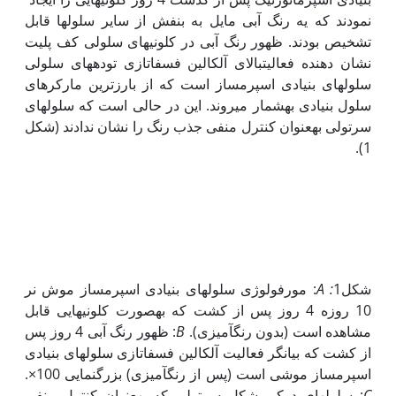
نمودند که یه رنگ آبی مایل به بنفش از سایر سلول‏ها قابل
تشخیص بودند. ظهور رنگ آبی در کلونی‏های سلولی کف پلیت
نشان دهنده فعالیتبالای آلکالین فسفاتازی توده‏های سلولی
سلول‏های بنیادی اسپرم‏ساز است که از بارزترین مارکرهای
سلول بنیادی به‏شمار می‏روند. این در حالی است که سلول‏های
سرتولی به‏عنوان کنترل منفی جذب رنگ را نشان ندادند (شکل
1).
شکل1
:
A
: مورفولوژی سلول‏های بنیادی اسپرم‏ساز موش نر
10 روزه 4 روز پس از کشت که به
صورت کلونی
هایی قابل
مشاهده است (بدون رنگ‏آمیزی).
B
: ظهور رنگ آبی 4 روز پس
از کشت که بیانگر فعالیت آلکالین فسفاتازی سلول‏های بنیادی
اسپرم‏ساز موشی است (پس از رنگ‏آمیزی) بزرگنمایی 100×.
C
: سلول‏های دوکی شکل سرتولی که به
عنوان کنترل منفی