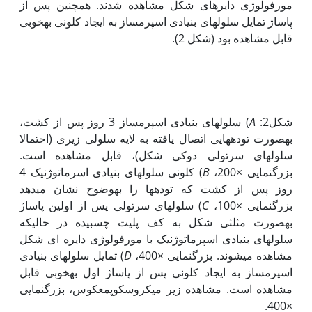
مورفولوژی دایره‏ای شکل مشاهده شدند. همچنین پس از
پاساژ تمایل سلول‏های بنیادی اسپرم‏ساز به ایجاد کلونی به‏خوبی
قابل مشاهده بود (شکل 2).
شکل2:
A
) سلول‏های بنیادی اسپرم‏ساز 3 روز پس از کشت،
به‏صورت توده‏هایی اتصال یافته به لایه سلولی زیری (احتمالا
سلول‏های سرتولی دوکی شکل)، قابل مشاهده است.
بزرگنمایی ×200،
B
) کلونی سلول‏های بنیادی اسرماتوژنیک 4
روز پس از کشت که توده‏ها را به‏وضوح نشان می‏دهد
بزرگنمایی ×100،
C
) سلول‏های سرتولی پس از اولین پاساژ
به‏صورت مثلثی شکل به کف پلیت چسبیده در حالی‏که
سلول‏های بنیادی اسپرماتوژنیک با مورفولوژی دایره ای شکل
مشاهده می‏شوند. بزرگنمایی ×400،
D
) تمایل سلول‏های بنیادی
اسپرم‏ساز به ایجاد کلونی پس از پاساژ اول به‏خوبی قابل
مشاهده است. مشاهده زیر میکروسکوپمعکوس، بزرگنمایی
×400.