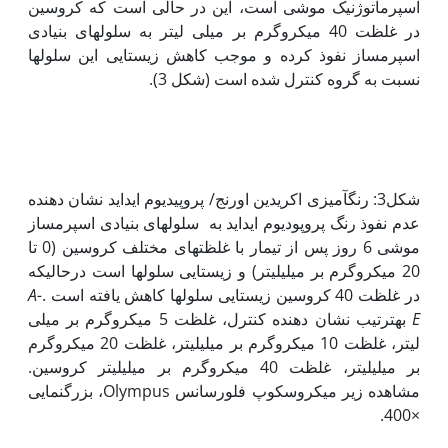
اسپرماتوژنیک موشی است، این در حالی است که کروسین
در غلظت 40 میکروگرم بر میلی لیتر به سلول‏های بنیادی
اسپرم‏ساز نفوذ کرده و موجب کاهش زیستایی این سلول‏ها
نسبت به گروه کنترل شده است (شکل 3).
شکل3: رنگ‏آمیزی اکریدین اورنج/ پروپیدیوم ایداید نشان دهنده
عدم نفوذ رنگ پروپودیوم ایداید به سلول‏های بنیادی اسپرم‏ساز
موشی 6 روز پس از تیمار با غلظت‏های مختلف کروسین (0 تا
20 میکروگرم بر میلی‏لیتر) و زیستایی سلول‏ها است درحالی‏که
در غلظت 40 کروسین زیستایی سلول‏ها کاهش یافته است .
-
A
E
به‏ترتیب نشان دهنده کنترل، غلظت 5 میکروگرم بر میلی
لیتر، غلظت 10 میکروگرم بر میلی
لیتر، غلظت 20 میکروگرم
بر میلی‏لیتر، غلظت 40 میکروگرم بر میلی‏لیتر کروسین.
مشاهده زیر میکروسکوپ فلورسانس Olympus، بزرگنمایی
×400.