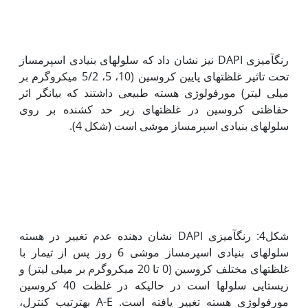
رنگ‏آمیزی DAPI نیز نشان داد که سلول‏های بنیادی اسپرم‏ساز
تحت تاثیر غلظت‏های پایین کروسین (10، 5، 5/2 میکروگرم بر
میلی لیتر) مورفولوژی هسته طبیعی داشتند که بیانگر اثر
حفاظتی کروسین در غلظت‏های زیر حد کشنده بر روی
سلول‏های بنیادی اسپرم‏ساز موشی است (شکل 4).
شکل4: رنگ‏آمیزی DAPI نشان دهنده عدم تغییر در هسته
سلول‏های بنیادی اسپرم‏ساز موشی 6 روز پس از تیمار با
غلظت‏های مختلف کروسین (0 تا 20 میکروگرم بر میلی لیتر) و
زیستایی سلول‏ها است در حالی‏که در غلظت 40 کروسین
مورفولوژی هسته تغییر یافته است. A-E به‏ترتیب کنترل،