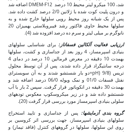
شد، 100 میکرو لیتر محیط 10 درصد DMEM-F12 اضافه شد
و درون پلیت کوت شده با ژلاتین 2/0 درصد کشت داده شد.
پس از یک شبانه روز محیط رویی سلول‏ها خارج شده و به
سلول‏ها محیط حاوی فاکتور رشد فیبروبلاستی به‏میزان 20
نانوگرم بر میلی لیتر و سرم ده درصد افزوده شد (4).
ارزیابی فعالیت آلکالین فسفاتاز:
برای شناسایی سلول‏های
بنیادی اسپرم‏ساز، 4 روز بعد از جداسازی و کشت، سلول‏ها
به‏مدت 10 دقیقه در معرض فرمالین 10 درصد در دمای 4
درجه سانتی‏گراد قرار داده شدند، پس از آن توسط محلول
تریس (9/8 (pH=دو بار شستشو شدند و به آن سوبسترای
نفتل فسفات 01/0 و نمک ویوله 06/0 درصد اضافه شد و
به‏مدت 30 دقیقه در انکوباتور قرار گرفت. سپس 2 بار با آب
شستشو داده شد و در زیر میکروسکوپ معکوس توده‏های
سلولی بنیادی اسپرم‏ساز مورد بررسی قرار گرفت (20).
گروه بندی آزمایش‏ها:
پس از جداسازی و تایید استخراج
سلول‏های بنیادی اسپرم‏ساز، جهت بررسی اثر کروسین بر
روی این سلول‏ها، سلول‏ها در گروه‏های کنترل (فاقد تیمار) و