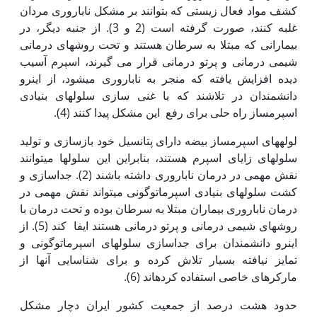
کشف مواد فعال زیستی که بتوانند بر مشکل ناباروری مردان
غلبه کنند، صورت گرفته است (2 و 3). از جنبه دیگر، در
بیمارانی که مبتلا به سرطان هستند و تحت روش‏های درمانی
شیمی درمانی و پرتو درمانی قرار می گیرند، اسپرم آسیب
دیده افزایش یافته که منجر به ناباروری می‏شود، از این‏رو
دانشمندان در تلاشند که با غنی سازی سلول‏های بنیادی
اسپرم‏ساز راه حلی برای رفع این مشکل پیدا کنند (4).
لوله‏های اسپرم‏ساز بیضه دارای پتانسیل خود بازسازی و تولید
سلول‏های زایای اسپرم هستند، بنابراین این سلول‏ها می‏توانند
نقش مهمی در درمان ناباروری داشته باشند (2)‏. جداسازی و
کشت سلول‏های بنیادی اسپرماتوگونی می‏تواند نقش مهمی در
درمان ناباروری بیماران مبتلا به سرطان بوده و تحت درمان با
روش‏های شیمی درمانی و پرتو درمانی هستند ایفا کند (5). از
این‏رو دانشمندان برای جداسازی سلول‏های اسپرماتوگونی و
تمایز نیافته بسیار تلاش کرده و برای شناسایی آن‏ها از
مارکرهای خاصی استفاده کرده‏اند (6).
حدود هشت درصد از جمعیت کشور ایران دچار مشکل