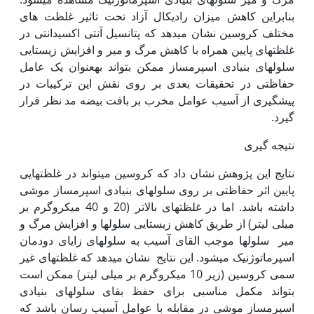
بنابراین کاهش میزان رادیکال آزاد تحت تاثیر غلظت های
مختلف کروسین نشان می‏دهد که پتانسیل آنتی اکسیدانتی در
غلظت‏های پایین همراه با کاهش مرگ و میر و افزایش زیستایی
سلول‏های بنیادی اسپرم‏ساز ممکن بتواند به‏عنوان یک عامل
حفاظتی در تحقیقات بعدی بر روی نقش این ترکیبات در
پیشگیری از آسیب عوامل مخرب بر بافت بیضه مد نظر قرار
گیرد.
نتیجه گیری
نتایج این پژوهش نشان داد که کروسین می‏تواند در غلظت‏هایی
پایین اثر حفاظتی بر روی سلول‏های بنیادی اسپرم‏ساز موشی
داشته باشد. اما در غلظت‏های بالاتر (20 و 40 میکروگرم بر
میلی لیتر) از طریق کاهش زیستایی سلول‏ها و افزایش مرگ و
میر سلول‏ها موجب القای آسیب به سلول‏های زایای دودمان
اسپرماتوژنیک می‏شود. این نتایج نشان می‏دهد که غلظت‏های غیر
سمی کروسین (زیر 10 میکروگرم بر میلی لیتر) ممکن است
بتواند مکمل مناسبی برای حفظ بقای سلول‏های بنیادی
اسپرم‏ساز موشی در مقابله با عوامل آسیب رسان باشد که