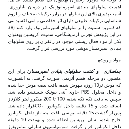
اهمیت سلول‏های بنیادی اسپرماتوژنیک در درمان ناباروری،
آسیب پذیری بالای این سلول‏ها در برابر ترکیبات مختلف و لزوم
شناسایی ترکیبات طبیعی دارای اثر حفاظتی و آنتی اکسیدانتی
که کمترین سمیت را بر سلول‏های اسپرماتوژنیک وارد کنند (8).
در این پژوهش تجربی آزمایشگاهی، سمیت کروسین به‏عنوان
یکی از مواد فعال زیستی موجود در زعفران بر روی سلول‏های
بنیادی اسپرم‏ساز موشی مورد بررسی قرار گرفت.
مواد و روش‏ها
جداسازی و کشت سلول‏های بنیادی اسپرم‏ساز:
برای این
منظور، دو مرحله هضم آنزیمی صورت گرفت. به این‏صورت
که موش نر10 روزه بی‏هوش شده، بافت بیضه موش جدا شده
و داخل محلول PBS حاوی آنتی بیوتیک شستشو داده شد.
سپس به بافت تکه تکه شده، 100 تا 200 میکرو لیتر کلاژناز
اضافه شده و 15 دقیقه داخل انکوباتور CO
قرار داده شد.
2
پس از گذشت 15 دقیقه بیوپسی بافت بیضه از داخل انکوباتور
خارج شده، به آن تریپسین اضافه شده و به‏مدت 10 دقیقه
داخل انکوباتور قرار گرفت. سوسپانسیون سلولی سانتریفوژ