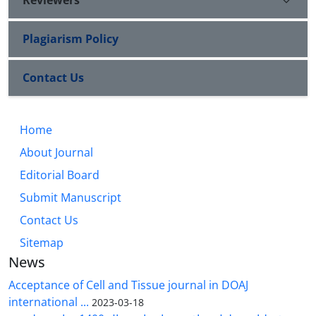
Plagiarism Policy
Contact Us
Home
About Journal
Editorial Board
Submit Manuscript
Contact Us
Sitemap
News
Acceptance of Cell and Tissue journal in DOAJ
international ...
2023-03-18