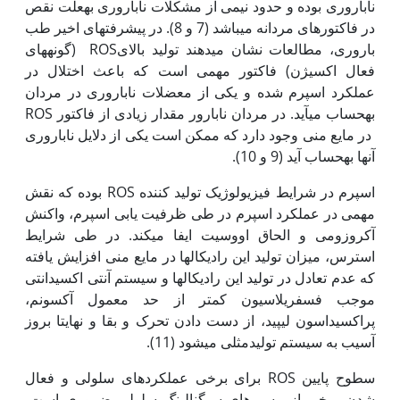
ناباروری بوده و حدود نیمی از مشکلات ناباروری به‏علت نقص
در فاکتورهای مردانه می‏باشد (7 و 8). در پیشرفت‏های اخیر طب
باروری، مطالعات نشان می‏دهند تولید بالایROS (گونه‏های
فعال اکسیژن) فاکتور مهمی است که باعث اختلال در
عملکرد اسپرم شده و یکی از معضلات ناباروری در مردان
به‏حساب می‏آید. در مردان نابارور مقدار زیادی از فاکتور ROS
در مایع منی وجود دارد که ممکن است یکی از دلایل ناباروری
آن‏ها به‏حساب آید (9 و 10).
اسپرم در شرایط فیزیولوژیک تولید کننده ROS بوده که نقش
مهمی در عملکرد اسپرم در طی ظرفیت یابی اسپرم، واکنش
آکروزومی و الحاق اووسیت ایفا می‏کند. در طی شرایط
استرس، میزان تولید این رادیکال‏ها در مایع منی افزایش یافته
که عدم تعادل در تولید این رادیکال‏ها و سیستم آنتی اکسیدانتی
موجب فسفریلاسیون کمتر از حد معمول آکسونم،
پراکسیداسون لیپید، از دست دادن تحرک و بقا و نهایتا بروز
آسیب به سیستم تولیدمثلی می‏شود (11).
سطوح پایین ROS برای برخی عملکردهای سلولی و فعال
شدن برخی از مسیرهای سیگنالینگ سلولی ضروری است،