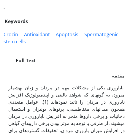
-
Keywords
Crocin
Antioxidant
Apoptosis
Spermatogenic
stem cells
Full Text
مقدمه
ناباروری یکی از مشکلات مهم در مردان و زنان به‏شمار
می‏رود، به گونه‏ای که شواهد بالینی و اپیدمیولوژیک افزایش
ناباروری در مردان را تائید نموده‏اند (1). عوامل متعددی
همچون میدان‏های مغناطیسی، پرتوهای یونیزان و استعمال
دخانیات و برخی داروها منجر به افزایش ناباروری در مردان
می‏شوند. از طرفی با توجه به موثر بودن برخی داروهای گیاهی
در افزایش میزان باروری مردان، تحقیقات گسترده‏ای برای