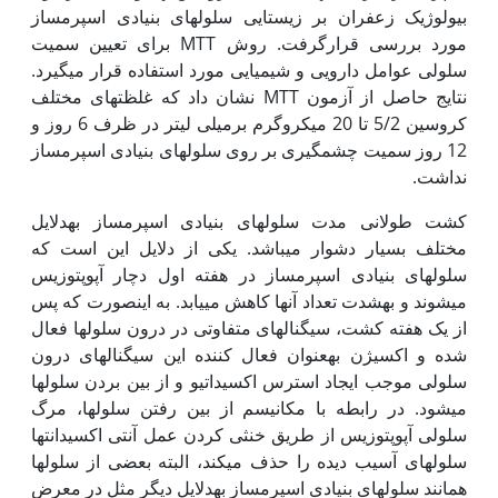
بیولوژیک زعفران بر زیستایی سلول‏های بنیادی اسپرم‏ساز
مورد بررسی قرارگرفت. روش MTT برای تعیین سمیت
سلولی عوامل دارویی و شیمیایی مورد استفاده قرار می‏گیرد.
نتایج حاصل از آزمون MTT نشان داد که غلظت‏های مختلف
کروسین 5/2 تا 20 میکروگرم برمیلی لیتر در ظرف 6 روز و
12 روز سمیت چشم‏گیری بر روی سلول‏های بنیادی اسپرم‏ساز
نداشت.
کشت طولانی مدت سلول‏های بنیادی اسپرم‏ساز به‏دلایل
مختلف بسیار دشوار می‏باشد. یکی از دلایل این است که
سلول‏های بنیادی اسپرم‏ساز در هفته اول دچار آپوپتوزیس
می‏شوند و به‏شدت تعداد آن‏ها کاهش می‏یابد. به این‏صورت که پس
از یک هفته کشت، سیگنال‏های متفاوتی در درون سلول‏ها فعال
شده و اکسیژن به‏عنوان فعال کننده این سیگنال‏های درون
سلولی موجب ایجاد استرس اکسیداتیو و از بین بردن سلول‏ها
می‏شود. در رابطه با مکانیسم از بین رفتن سلول‏ها، مرگ
سلولی آپوپتوزیس از طریق خنثی کردن عمل آنتی اکسیدانت‏ها
سلول‏های آسیب دیده را حذف می‏کند، البته بعضی از سلول‏ها
همانند سلول‏های بنیادی اسپرم‏ساز به‏دلایل دیگر مثل در معرض