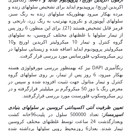
اکریدین اورنج/ پروپیدیوم ایداید برای تشخیص سلول‏های زنده و
مرده به‏کار می­رود به‏طوری‏که سلول‏های زنده به رنگ سبز،
سلول‏های آپوپتوزی و نکروزه به‏ترتیب به رنگ زرد، نارنجی و
قرمز قابل تشخیص هستند (21). برای این منظور، 6 روز پس
از تیمار سلول‏ها با غلظت‏های مختلف کروسین، به سلول‏های
گروه کنترل و تیمار 10 میکرولیتر اکریدین اورنج و10
میکرولیتر پروپودیوم ایداید اضافه شده و زیستایی سلول‏ها در
زیر میکروسکوپ فلورسانس مورد بررسی قرار گرفت.
رنگ‏آمیزی DAPI نیز که به‏منظور بررسی مورفولوژی هسته
به‏کار می‏رود، 6 روز پس از تیمار، بر روی سلول‏های گروه
کنترل و تیمار متانول جهت تثبیت افزوده شده و سپس در
معرض رنگ با دوز 50 میکروگرم بر میلی‏لیتر قرارگرفته و در
زیر میکروسکوپ فلورسنت مورد بررسی قرارگرفتند.
تعیین ظرفیت آنتی اکسیدانتی کروسین بر سلول‏های بنیادی
اسپرم‏ساز:
تعداد 500000 سلول در پلیت96خانه کشت
وبعدازگذشت 24 ساعت توسط غلظت‏های مختلف کروسین
تیمار شدند. بعداز6 روزمحیط رویی سلول‏ها برداشته شده