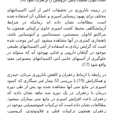
در زمینه ناباروری در تحقیقات اخیر از آنتی اکسیدانت‏های
مختلف برای بهبود زیستایی اسپرم و عملکرد آن استفاده شده
است. مطالعات نشان داده اند زمانی‏که در شرایط
آزمایشگاهی محیط کشت اسپرم حاوی ترکیباتی همچون بتا
مرکاپتو اتانول، سیستنین، سیستئامین و آنتوسیانین باشد،
ناهنجاری کمتری در آن‏ها مشاهده می‏شود. این امر موجب شده
است که گرایش زیادی به استفاده از آنتی اکسیدانت‏های طبیعی
موجود در گیاهان دارویی و غذایی به‏وجود آید که می‏تواند در
جلوگیری از آسیب‏های جانبی آنتی اکسیدانت‏های مصنوعی مفید
واقع شود (17).
در رابطه با ارتباط زعفران و کاهش ناباروری مردان، حیدری
و همکارانش (19) با بررسی 52 بیمار غیر سیگاری که کمبود
اسپرم در مایع منی آن‏ها مشاهده شده بود پس از طی دوره
درمان با زعفران در یک دوره سه ماهه نشان دادند که
زعفران باعث افزایش اسپرم در مایع منی بیماران می‏شود.
مطالعات نشان داده است که ترکیبات فیتوشیمیایی موجود در
زعفران همچون ترکیبات فنلی و فلاونوئیدی، کروسین،