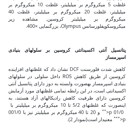
غلظت 5 میکروگرم بر میلی‏لیتر، غلظت 10 میکروگرم بر
میلی‏لیتر، غلظت 20 میکروگرم بر میلی‏لیتر، غلظت 40
میکروگرم بر میلی‏لیتر کروسین. مشاهده زیر
میکروسکوپفلورسانس Olympus، بزرگنمایی ×400.
پتانسیل آنتی اکسیدانتی کروسین بر سلول‏های بنیادی
اسپرم‏ساز
کاهش شدت فلورسنت DCF نشان داد که غلظت‏های افزاینده
کروسین از طریق کاهش ROS داخل سلولی در سلول‏های
بنیادی اسپرم‏ساز به‏صورت وابسته به دوز دارای پتانسیل آنتی
اکسیدانتی است، در این رابطه تمامی غلظت‏های مورد آزمایش
کروسین دارای ظرفیت کاهش رادیکال‏های آزاد هستند، به
این‏صورت که غلظت‏های 5/2 تا 10 میکروگرم بر میلی‏لیتر با
**
01/0 p<
و 20 تا 40 میکروگرم بر میلی‏لیتر نیز با 001/0
***
p<
معنی‏دار است(نمودار 2).