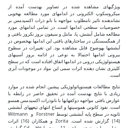
ویژگی­های مشاهده شده در تصاویر به‏دست آمده از
میکروسکوپ الکترونی در اندام­های مورد مطالعه به‏خوبی
نشان­دهنده تاثیر نامطلوب مواجهه با نانو ذرات اکسیدمس بر
خصوصیات سطحی اندام­ها است. در تمامی اندام­های مورد
مطالعه شامل آبشش، پا، مانتل و سیفون بروز نکروز بافتی و
از هم­گسستگی در ساختارهای بافتی این اندام­ها به‏خصوص در
آبشش­ها به‏وضوح قابل مشاهده بود. این تغییرات در سطوح
بیرونی اندام­ها احتمالا به نوعی در ادامه بروز آسیب­های
هیستولوژیکی درونی در اندام­ها اتفاق افتاده است که در سطح
کلی­تری نشان‏ دهنده اثرات سمی این مواد در موجودات آبزی
است.
نتایج مطالعات هیستوپاتولوژیکی پیشین انجام شده در موارد
زیادی با نتایج به‏دست آمده در تحقیق حاضر در رابطه با
عوارض بافتی مواجهه دوکفه­ای­ها با نانوذرات اکسیدمس همسو
است. نفوذ کانونی هموسیت­ها و اتساع انتهای تیغه­های آبششی
ثانویه در سطح پایه آبششی توسط Forstner و Witmann
(14) گزارش شده است. Zorita و همکاران (16) اثرات
مشابهی را در نتیجه مواجهه 11 روزی با Hg و Cd گزارش