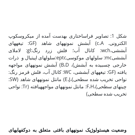
شکل 1: تصاویر فراساختاری به‏دست آمده از میکروسکوپ
الکترونی. c،A) آبشش نمونه­های شاهد (GF: تیغه­های
آبششی،wch: کانال آب؛ فلش زرد رنگ:gl: لاملای
آبششیmc: سلول­های موکوسیeptc:سلول­های اپیتیال و ذرات
خارجی چسبیده به آبشش)، B،D) آبشش نمونه­های مواجهه
یافته (GF: تیغه­های آبششی، WC: کانال آب، فلش قرمز رنگ:
نواحی تخریب شده سطحی)،E،J) مانتل نمونه­های شاهد (SW:
چین­های سطحی)،F،H: مانتل نمونه­های مواجهه­یافته (Tr: نواحی
تخریب شده سطحی)
وضعیت هیستولوژیک نمونه­های بافتی متعلق به دوکفه‏ای­های