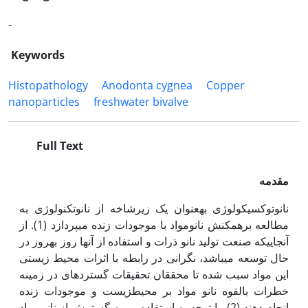
-
Keywords
Histopathology
Anodonta cygnea
Copper
nanoparticles
freshwater bivalve
Full Text
مقدمه
نانوتوکسیکولوژی به‏عنوان یک زیرشاخه از نانوتکنولوژی به
مطالعه برهم­کنش نانومواد با موجودات زنده می­پردازد (1). از
آنجایی‏که صنعت تولید نانو ذرات و استفاده از آن­ها روز به‏روز در
حال توسعه می­باشد، نگرانی در رابطه با اثرات محیط ­زیستی
این مواد سبب شده تا محققان تحقیقات گسترده­­ای در زمینه
خطرات بالقوه نانو مواد بر محیط­زیست و موجودات زنده
انجام دهند (2). با توجه به استفاده رو به گسترش از نانو مواد