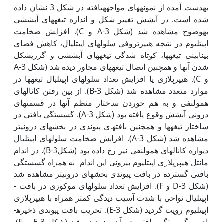
به‏دست آمده از نمونه­های مواجهه­یافته در شکل 3 نشان داده
شده است. در آبشش تغییر شکل و اندازه تیغه­های آبششی
به‏وضوح مشاهده شد (شکل 3-A و C). افزایش ضخامت
اپی‏تلیوم در نتیجه هیپرتروفی سلول­های اپی‏تلیال، کاهش فضای
بینابینی تیغه­ها، کوتاه شدگی تیغه­های آبششی و گرزی­شکل
شدن آن­ها و همچنین اتصال تیغه­های مجاور دیده شد (شکل 3-A
و C). هیپرپلازی یا افزایش تعداد سلول­های اپی‏تلیال تیغه­ها در
موارد متعدد مشاهده شد (شکل 3-B). از بین ­رفتن کانال­های
همولنفی و به هم خوردن ساختار منظم آن­ها در قسمت­های
درونی آبشش وقوع یافته بود (شکل 3-A). گسستگی بافتی در
ساختار تیغه­ها و همچنین بافت­های پیوندی در بخش­های درونی­تر
مشاهده شد (شکل 3-A). افزایش ضخامت سلول­های اپی‏تلیال
دیواره کانال­های همولنفی نیز رخ داده بود (شکل3-B). در اندام
مانتل هیپرپلازی اپیتلیوم بیرونی این اندام به همراه گسستگی
بافتی گسترده در بافت پیوندی بخش­های درونی­تر مشاهده شد
(شکل 3-D و F). افزایش تعداد سلول­های موکوزی در بافت ­
اپی‏تلیال نواحی با شدت آسیب ­دیدگی کمتر همراه با هیپرپلازی
اپیتلیوم رویت گردید (شکل 3-E). تخریب بافت پیوندی ذخیره­
ای و گسستگی بافتی در آن نیز دیده شد (شکل 3-E و F).