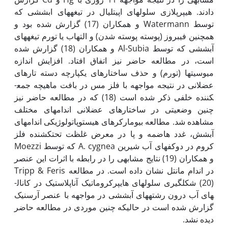
دادند. هیپرپلازی سلول­های اپی‏تلیال در تیغه­های ابششی که
توسط Watermann و همکاران (17) گزارش شده بود و
همچنین فیبروز (پوسته ­پوسته شدن) و التهاب یا تورم تیغه­های
آبششی که توسط Al-Subia و همکاران (18) گزارش شده
است، در مطالعه حاضر نیز اتفاق افتاد. افزایش اندازه
میوسیت­ها (تورم) و حذف ساختارهای یکپارچه دسته ­تارهای
عضلانی در نتیجه مواجهه با فلز مس در بافت ماهیچه جمع­
کننده خلفی ذکر شده است (18) که در مطالعه حاضر نیز
چنین وضعیتی در ساختارهای عضلانی اندام­های مختلف
مشاهده شد. مطالعه بیومارکرهای هیستوپاتولوژیکی اندام­های
آبشش، غدد هاضمه و پا در معرض غلظت تحت­کشنده فلز
کروم در دوکفه­ای آب شیرین A. cygnea که توسط Moezzi
و همکاران (19) نتایج مشابهی را در رابطه با اثرات این عنصر
در اندام مانتل نشان داده است. در مطالعه Tripp & Feris
(20) شکل­گیری سلول­های هایپرکروماتیک آناپلاستیک در کانال­
های آب درون رشته­های آبششی در مواجهه با عنصر آرسنیک
گزارش شده است در حالی‏که چنین موردی در مطالعه حاضر
دیده نشد.