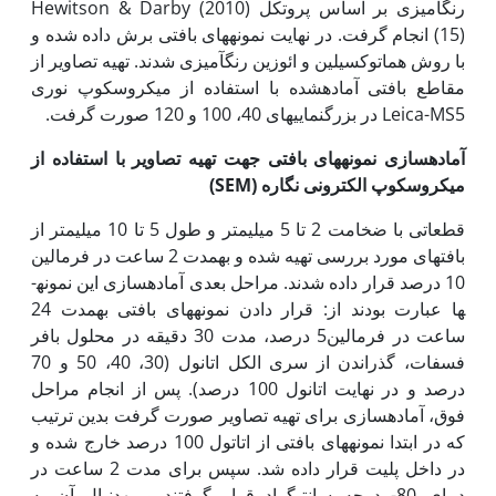
رنگ­آمیزی بر اساس پروتکل Hewitson & Darby (2010)
(15) انجام گرفت. در نهایت نمونه­های بافتی برش داده شده و
با روش هماتوکسیلین و ائوزین رنگ­آمیزی شدند. تهیه تصاویر از
مقاطع بافتی آماده­شده با استفاده از میکروسکوپ نوری
Leica-MS5 در بزرگ‏نمایی­های 40، 100 و 120 صورت گرفت.
آماده­سازی نمونه­های بافتی جهت تهیه تصاویر با استفاده از
میکروسکوپ الکترونی نگاره (
SEM
)
قطعاتی با ضخامت 2 تا 5 میلی­متر و طول 5 تا 10 میلی‏متر از
بافت­های مورد بررسی تهیه شده و به‏مدت 2 ساعت در فرمالین
10 درصد قرار داده شدند. مراحل بعدی آماده­سازی این نمونه­
ها عبارت بودند از: قرار دادن نمونه­های بافتی به‏مدت 24
ساعت در فرمالین5 درصد، مدت 30 دقیقه در محلول بافر
فسفات، گذراندن از سری الکل اتانول (30، 40، 50 و 70
درصد و در نهایت اتانول 100 درصد). پس از انجام مراحل
فوق، آماده­سازی برای تهیه تصاویر صورت گرفت بدین ترتیب
که در ابتدا نمونه­های بافتی از اتاتول 100 درصد خارج شده و
در داخل پلیت قرار داده شد. سپس برای مدت 2 ساعت در
دمای 80- درجه سانتی­گراد قرار گرفتند و به‏دنبال آن به