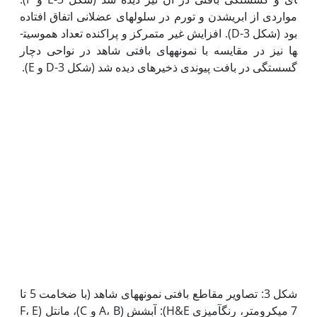
مواردی از ابری­شدن و تورم در سلول­های عضلانی اتفاق افتاده
بود (شکل 3-D). افزایش غیر متمرکز و پراکنده تعداد هموسیت­
ها نیز در مقایسه با نمونه­های بافتی شاهد در نواحی دچار
گسستگی در بافت­ پیوندی ذخیره­ای دیده شد (شکل 3-D و E).
شکل 3: تصاویر مقاطع بافتی نمونه­های شاهد (با ضخامت 5 تا
7 میکرومتر، رنگ­آمیزی H&E): آبشش (A، B و C)، مانتل (F، E