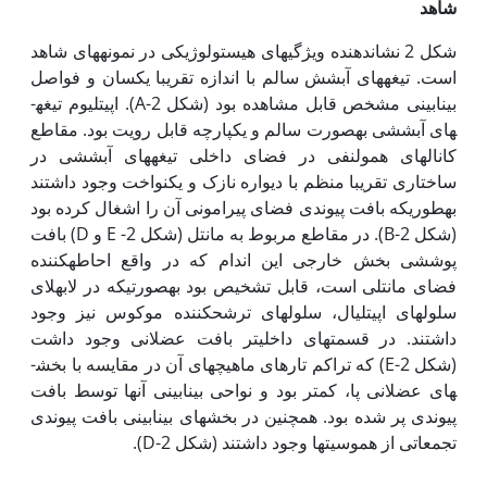
شاهد
شکل 2 نشان­دهنده ویژگی­های هیستولوژیکی در نمونه­های شاهد
است. تیغه­های آبشش سالم با اندازه تقریبا یکسان و فواصل
بینابینی مشخص قابل مشاهده بود (شکل 2-A). اپیتلیوم تیغه­
های آبششی به‏صورت سالم و یکپارچه قابل رویت بود. مقاطع
کانال­های همولنفی در فضای داخلی تیغه­های آبششی در
ساختاری تقریبا منظم با دیواره نازک و یکنواخت وجود داشتند
به‏طوری‏که بافت پیوندی فضای پیرامونی آن را اشغال کرده بود
(شکل 2-B). در مقاطع مربوط به مانتل (شکل 2- E و D) بافت
­پوششی بخش خارجی این اندام که در واقع احاطه­کننده
فضای مانتلی است، قابل تشخیص بود به‏صورتی‏که در لابه‏لای
سلول­های اپی‏تلیال، سلول­های ترشح­کننده موکوس نیز وجود
داشتند. در قسمت­های داخلی­تر بافت­ عضلانی وجود داشت
(شکل 2-E) که تراکم تارهای ماهیچه­ای آن در مقایسه با بخش­
های عضلانی پا، کمتر بود و نواحی بینابینی آن­ها توسط بافت
پیوندی پر شده بود. همچنین در بخش­های بینابینی بافت پیوندی
تجمعاتی از هموسیت­ها وجود داشتند (شکل 2-D).