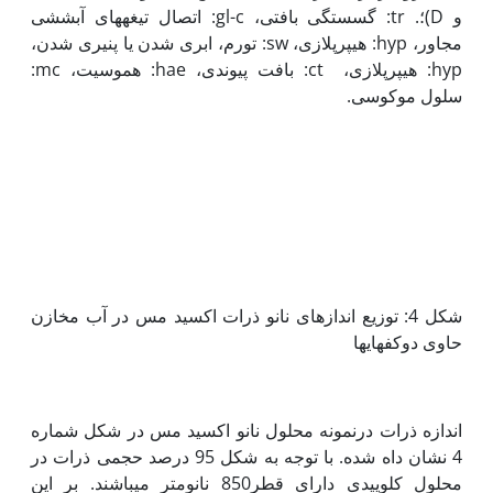
و D)؛. tr: گسستگی بافتی، gl-c: اتصال تیغه­های آبششی
مجاور، hyp: هیپرپلازی، sw: تورم، ابری شدن یا پنیری شدن،
hyp: هیپرپلازی، ct: بافت پیوندی، hae: هموسیت، mc:
سلول موکوسی.
شکل 4: توزیع اندازه­ای نانو ذرات اکسید مس در آب مخازن
حاوی دوکفه­ای­ها
اندازه ذرات درنمونه محلول نانو اکسید مس در شکل شماره
4 نشان داه شده. با توجه به شکل 95 درصد حجمی ذرات در
محلول کلوییدی دارای قطر850 نانومتر می­باشند. بر این