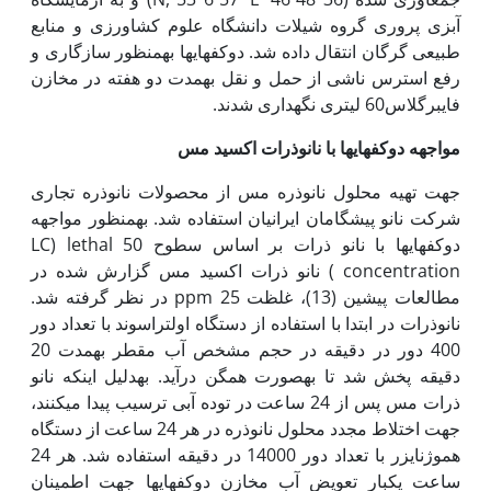
آبزی ­پروری گروه شیلات دانشگاه علوم کشاورزی و منابع
طبیعی گرگان انتقال داده شد. دوکفه­ای­ها به‏منظور سازگاری و
رفع استرس ناشی از حمل و نقل به‏مدت دو هفته در مخازن
فایبرگلاس60 لیتری نگه‏داری شدند.
مواجهه دوکفه­ای­ها با نانوذرات اکسید مس
جهت تهیه محلول نانو­ذره مس از محصولات نانوذره تجاری
شرکت نانو پیشگامان ایرانیان استفاده شد. به‏منظور مواجهه
دوکفه­ای­ها با نانو ذرات بر اساس سطوح 50 LC) lethal
concentration ) نانو ذرات اکسید مس گزارش شده در
مطالعات پیشین (13)، غلظت ppm 25 در نظر گرفته شد.
نانوذرات در ابتدا با استفاده از دستگاه اولتراسوند با تعداد دور
400 دور در دقیقه در حجم مشخص آب مقطر به‏مدت 20
دقیقه پخش شد تا به‏صورت همگن درآید. به‏دلیل اینکه نانو
ذرات مس پس از 24 ساعت در توده آبی ترسیب پیدا می­کنند،
جهت اختلاط مجدد محلول نانوذره در هر 24 ساعت از دستگاه
هموژنایزر با تعداد دور 14000 در دقیقه استفاده شد. هر 24
ساعت یک‏بار تعویض آب مخازن دوکفه­ای­ها جهت اطمینان