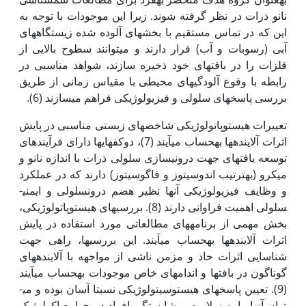
نانو ذرات در نظر گرفته شوند. زیرا این موجودات با توجه به
این که در تماس مستقیم با بخش­های آلوده شده زیستگاه‏های
آبی (رسوبات و آب) قرار دارند و می­توانند سطوح بالایی از
فلزات را در بافت­های خود ذخیره سازند، شواهد مناسبی در
رابطه با وقوع آلودگی­های محیطی با مقیاس زمانی از طریق
بررسی پاسخ­های سلولی و فیزیولوژیکی فراهم می­سازند (6).
تغییرات هیستوپاتولوژیکی شاخص­های زیستی مناسبی در پایش
اثرات آلاینده­ها به‏حساب می­آیند (7)، دوکفه­ای­ها دارای فرآیندهای
توسعه یافته­ای جهت درونی­سازی سلولی ذرات با اندازه نانو و
میکرو (به‏ترتیب اندوسیتوز و فاگوسیتوز) دارند که در عملکرد
و وظایف فیزیولوژیکی آن­ها نظیر هضم درون­سلولی و ایمنی­
سلولی اهمیت فراوانی دارند (8). بررسی­های هیستوپاتولوژیکی،
بخش مهمی از برنامه‏های مطالعاتی مورد استفاده در پایش
اثرات آلاینده­ها به‏حساب می­آیند. این بررسی‏ها، راهی جهت
شناسایی اثرات حاد و مزمن ناشی از مواجهه با آلاینده­های
گوناگون در بافت­ها و اندام­های خاص موجودات به‏حساب می­آیند
(9). تعیین پاسخ­های هیستوسیتولوژیکی نسبتا آسان بوده و می­
توان آن‏ها را به سلامت و شایستگی افراد در جوامع اکولوژیک