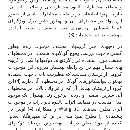
و متعاقبا مخاطرات بالقوه محیط­زیستی و سلامت انسانی،
نیاز به بهبود اطلاعات در رابطه با مخاطرات ناشی از حضور
این مواد در محیط­های آبی و به‏طور خاص درک ویژگی­های
فیزیکوشیمیایی، پروسه­های جذب زیستی و سمیت آن‏ها در
موجودات زنده وجود دارد (3).
در دهه­های اخیر گروه­های مختلف موجوات زنده به‏طور
گسترده جهت بررسی وقوع آلودگی­های شیمیایی در محیط­های
طبیعی مورد استفاده قرار گرفته­اند. دوکفه­ای­ها یکی از گروه­
های بسیار مهم در این رابطه به‏شمار می­روند. این موجودات
گروهی از نرم­تنان­ می­باشند که مطلوبیت بالایی جهت استفاده
به‏عنوان بیواندیکاتورهای آلودگی در محیط­های آبی دارند (4) این
گروه از نرم­تنان به‏دلیل آن که از فراوانی بالایی در محیط‏های
آبی شیرین، مصبی و دریایی برخوردارند، به‏عنوان یک موجود
مدل مناسب در مطالعه اثرات بالقوه نانو ذرات بر موجودات
آبزی مطرح شده­اند (5). Wang و همکاران (4) اولین بار
پیشنهادی را مطرح نمود مبنی بر این که بی­مهره‏گان تغذیه­
کننده از مواد معلق در آب، به‏خصوص نرم­تنان دوکفه­ای
به‏عنوان گروه هدف منحصر به‏فرد برای مطالعات سم­شناسی