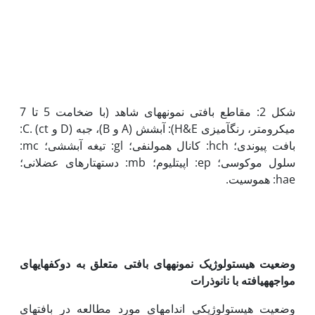
شکل 2: مقاطع بافتی نمونه­های شاهد (با ضخامت 5 تا 7
میکرومتر، رنگ­آمیزی H&E): آبشش (A و B)، جبه (D و C. (ct:
بافت پیوندی؛ hch: کانال همولنفی؛ gl: تیغه آبششی؛ mc:
سلول موکوسی؛ ep: اپیتلیوم؛ mb: دسته­تارهای عضلانی؛
hae: هموسیت.
وضعیت هیستولوژیک نمونه­های بافتی متعلق به دوکفه‏ای­های
مواجهه­یافته با نانوذرات
وضعیت هیستولوژیکی اندام‏های مورد مطالعه در بافت­های