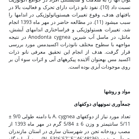
نسبت داد (10). نفوذ نانو ذرات دارای تحرک و فعالیت بالا در
بافت­های هدف، وقوع تغییرات هیستوپاتولوژیکی در اندام­ها را
سبب می‏شود (11). در مطالعه حاضر در مهر ماه 1393 انجام
شد، تغییرات هستولوژیکی و فراساختاری اندام­های آبشش،
مانتل، در ماسل آب شیرین Anodonta cygnea در نتیجه
مواجهه با سطوح مختلف نانوذرات اکسیدمس مورد بررسی
قرار گرفت. هدف از انجام این تحقیق معرفی نانو ذرات
اکسید مس به‏عنوان آلاینده پیکره‏های آبی و اثرات سوء آن بر
روی موجودات آبزی بوده است.
مواد و روش‏ها
جمع­آوری نمونه­های دوکفه­ای
تعداد مورد نیاز از دوکفه­ای­ A. cygnea با دامنه طولی 9/0 ±
5/11 سانتی‏متر و وزن 6 ± 5/84 گرم در مهر ماه 1393 از
مصب رودخانه تجن در شهرستان ساری در استان مازندران
جمع­آوری شده (36°48΄46΄΄N, 53°6΄57΄΄E) و به آزمایشگاه