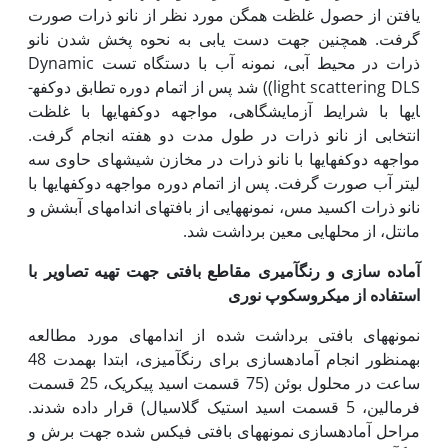
یافتن از حصول غلظت همگن مورد نظر از نانو ذرات صورت
گرفت. همچنین جهت دست یابی به نحوه پخش شدن نانو
ذرات در محیط آبی، نمونه آب با دستگاه تست Dynamic
light scattering DLS)) شد پس از اتمام دوره تطابق دوکفه­
ای­ها با شرایط آزمایشگاهی، مواجهه دوکفه­ای­ها با غلظت
انتخابی از نانو ذرات در طول مدت دو هفته انجام گرفت.
مواجهه دوکفه­ای­ها با نانو ذرات در مخازن شیشه­ای حاوی سه
لیتر آب صورت گرفت. پس از اتمام دوره مواجهه دوکفه­ای­ها با
نانو ذرات اکسید مس، نمونه­هایی از بافت­های اندام­های آبشش و
مانتل، از محل­هایی معین برداشت شد.
آماده سازی و رنگ­آمیری مقاطع بافتی جهت تهیه تصاویر با
استفاده از میکروسکوپ نوری
نمونه­های بافتی برداشت شده از اندام­های مورد مطالعه
به‏منظور انجام آماده­سازی برای رنگ­آمیزی، ابتدا به‏مدت 48
ساعت در محلول بوئن (75 قسمت اسید پیکریک، 25 قسمت
فرمالین، 5 قسمت اسید استیک گلاسیال) قرار داده شدند.
مراحل آماده­سازی نمونه­های بافتی فیکس شده جهت برش و