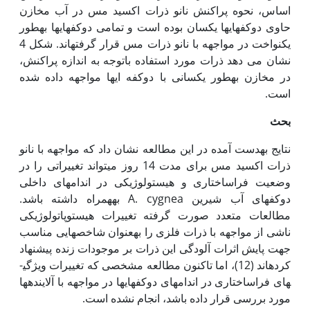
اساس، نحوه پراکنش نانو ذرات اکسید مس در آب مخازن
حاوی دو­کفه­ای‏ها یکسان بوده است و تمامی دو­کفه­ای‏ها به‏طور
یکنواخت در مواجهه با نانو ذرات مس قرار گرفته­اند. شکل 4
نشان می دهد ذرات مورد استفاده باتوجه به اندازه پراکنش،
در مخازن به‏طور یکسانی با دوکفه ای‏ها مواجهه داده شده
است.
بحث
نتایج به‏دست آمده در این مطالعه نشان داد که مواجهه با نانو
ذرات اکسید مس برای مدت 14 روز می­تواند تغییراتی را در
وضعیت فراساختاری و هیستولوژیکی در اندام­های داخلی
دوکفه­ای آب شیرین A. cygnea به‏همراه داشته باشد.
مطالعات متعدد صورت گرفته تغییرات هیستوپاتولوژیکی
ناشی از مواجهه با ذرات فلزی را به‏عنوان شاخص­هایی مناسب
جهت پایش اثرات آلودگی این ذرات بر موجودات زنده پیشنهاد
کرده­اند (12)، اما تاکنون مطالعه مشخصی که تغییرات ویژگی­
های فراساختاری در اندام­های دوکفه­ای­ها در مواجهه با آلاینده­ها
مورد بررسی قرار داده باشد، انجام نشده است.