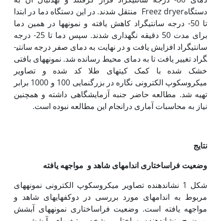
دستگاهFreez dryer منتقل شدند. در این دستگاه دما در ابتدا
تا 50- درجه سانتی‏گراد کاهش یافته و نمونه­ها در همین دما
برای مدت 50 دقیقه نگه‏داری شدند. سپس دما تا 25- درجه
سانتی­گراد افزایش یافت و در نهایت به دمای صفر درجه سانتی­
گراد تغییر یافت تا به دمای محیط رسانده شد. نمونه­های بافتی
خشک شده با کمک کیت­های طلا کد شده و تصاویر
میکروسکوپ الکترونی نگاره در بزرگنمایی 100 و 1000 برابر
تهیه شد. مطالعه حاضر جنبه آزمایشگاهی داشته و همچنین
نیاز به محاسبات آماری درانجام این مطالعه نبوده است.
نتایج
وضعیت فراساختاری اندام­های شاهد و مواجهه یافته
شکل 1 نشان­دهنده تصاویر میکروسکوپ الکترونی نمونه­های
مربوط به اندام­های مورد بررسی در دوکفه­ای­های شاهد و
مواجهه ­یافته است. وضعیت فراساختاری نمونه­های آبشش
به‏وضوح نشان­دهنده ساختار مشخص تیغه­های آبششی و