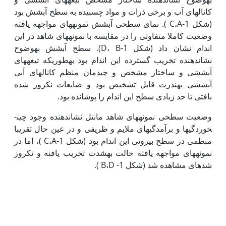
کانال‏های آب و برخی ذرات و مواد چسبیده به سطح آبشش بود
(شکل 1-C،A ). نمای سطحی آبشش نمونه­های مواجهه یافته
وضعیت کاملا متفاوتی را در مقایسه با نمونه‏های شاهد در این
اندام نشان داد (شکل 1-D، B). سطح آبشش به‏وضوح
نشان‏دهنده تخریب گسترده این اندام بود به‏طوری‏که تیغه­های
آبششی و ساختار مشخص و چیدمان منظم کانال­های آبی
آبششی به‏ندرت قابل تشخیص بود و ضایعات نکروز شده
بافتی تا حد زیادی سطح این اندام را پوشانده بود.
وضعیت سطحی نمونه­های شاهد مانتل نشان­دهنده وجود چین­
خوردگی­ها و برآمدگی­های ملایم و ظریفی و در عین حال تقریبا
منظمی در سطح بیرونی این اندام بود (شکل 1-C،A )، اما در
نمونه­های مواجهه یافته حالت به‏شدت تخریب یافته و نکروز
شده­ای مشاهده شد (شکل 1- B،D ).