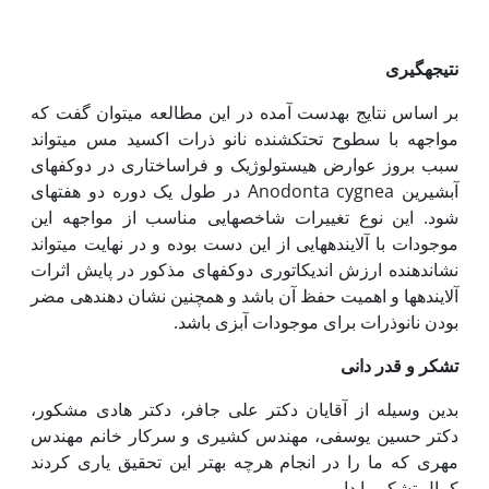
نتیجه‏گیری
بر اساس نتایج به‏دست آمده در این مطالعه می­توان گفت که
مواجهه با سطوح تحت­کشنده نانو ذرات اکسید ­مس می­تواند
سبب بروز عوارض هیستولوژیک و فراساختاری در دوکفه­ای
آب­شیرین Anodonta cygnea در طول یک دوره دو هفته­ای
شود. این نوع تغییرات شاخص­هایی مناسب از مواجهه این
موجودات با آلاینده­هایی از این دست بوده و در نهایت می­تواند
نشان­دهنده ارزش اندیکاتوری دوکفه­ای مذکور در پایش اثرات
آلاینده­ها و اهمیت حفظ آن باشد و همچنین نشان دهنده‏ی مضر
بودن نانوذرات برای موجودات آبزی باشد.
تشکر و قدر دانی
بدین وسیله از آقایان دکتر علی جافر، دکتر هادی مشکور،
دکتر حسین یوسفی، مهندس کشیری و سرکار خانم مهندس
مهری که ما را در انجام هرچه بهتر این تحقیق یاری کردند
کمال تشکر را داریم.