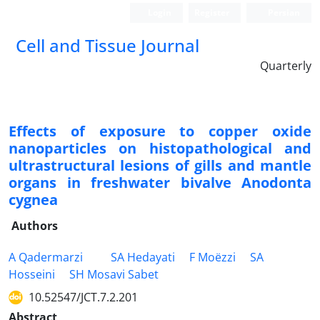
Login
Register
Persian
Cell and Tissue Journal
Quarterly
Effects of exposure to copper oxide
nanoparticles on histopathological and
ultrastructural lesions of gills and mantle
organs in freshwater bivalve Anodonta
cygnea
Authors
A Qadermarzi
SA Hedayati
F Moëzzi
SA
Hosseini
SH Mosavi Sabet
10.52547/JCT.7.2.201
Abstract