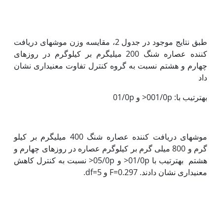
طبق نتایج موجود در جدول 2، مقایسه وزن موش‏های دریافت
کننده عصاره شنگ 200 میلی‏گرم بر کیلو‏گرم در روزهای
چهارم و هشتم نسبت به گروه کنترل تفاوت معنی‏داری نشان
داد
به‏ترتیب با: 001/0p< و 01/0p
موش‏های دریافت کننده عصاره شنگ 400 میلی‏گرم بر کیلو
گرم و 800 میلی گرم بر کیلوگرم عصاره در روزهای چهارم و
هشتم به‏ترتیب با 01/0p< و 05/0p< نسبت به کنترل کاهش
معنی‏داری نشان دادند. F=0.297 و df=5.