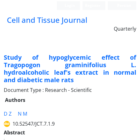
Login
Register
Persian
Cell and Tissue Journal
Quarterly
Study of hypoglycemic effect of
Tragopogon graminifolius L.
hydroalcoholic leaf's extract in normal
and diabetic male rats
Document Type : Research - Scientific
Authors
D Z
N M
10.52547/JCT.7.1.9
Abstract