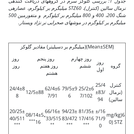
جدول 1: بررسی گلوکز سرم در گروه­های دریافت کننده­ی
نرمال سالین (کنترل)،
STZ
60 میلی‏گرم بر کیلوگرم، عصاره­ی
شنگ 200، 400 و 800 میلی‏گرم بر کیلوگرم و متفورمین 500
میلی‏گرم بر کیلوگرم در موش­های صحرایی نر نژاد ویستار.
(Mean±SEM)(میلی‏گرم بر دسی‏لیتر) مقادیر گلوکز
روز چهارم روز پنجم روز
روز
گروه
ششم روز هفتم روز
اول
هشتم
کنترل
25/4
24/4±8
62/4±6
79/5±9
25/2±6
(نرمال
±83/
12/5±88
8
7/91
6
7/102
سالین)
94
20/25±
66/16±
94/23±
81/35±
16/±
08/14±5
mg/kg)6
*
40/511
33/515
83/472
17/416
71/9
***
16
0) STZ
***
**
***
***
0