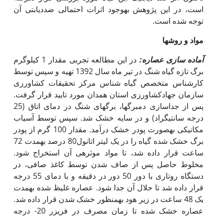
است، در این پژوهش به‏وجود اثرات احتمالی ضددیابتی آن
توجه شده است.
مواد و روش‏ها
آماده سازی عصاره:
در این مطالعه تجربی مقدار 1 کیلوگرم
برگ تازه گیاه شنگ در تیر ماه سال 1392 تهیه و سپس توسط
کارشناس متخصص گیاه شناس مرکز تحقیقات کشاورزی
سازمان جهادکشاورزی استان همدان مورد تایید قرار گرفت.
پس از جداسازی دمبرگ‏ها، برگ‏های شنگ در دمای اتاق (25
درجه سانتی‏گراد) و در سایه خشک شد. سپس توسط آسیاب
مکانیکی به‏صورت پودر خشک درآمد. مقدار 100 گرم از پودر
برگ خشک شده گیاه را در یک لیتر اتانول80 درصد به‏مدت 72
ساعت قرار داده شد، تا مواد موثره‏ی آن استخراج شود.
مخلوط حاصل پس از صاف شدن توسط کاغذ صافی، در
دستگاه روتاری با دور 50 دور در دقیقه و با دمای 55 درجه
قرار داده شد تا حلال آن جدا شود. عصاره غلیظ شده به‏مدت
یک 48 ساعت در زیر هود به‏منظور خشک شدن قرار داده شد.
عصاره خشک شده تا زمان مصرف در فریزر 20- درجه