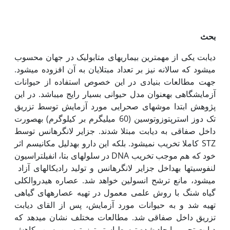
بحث
دیابت یکی از مهم‏ترین بیماری‏های متابولیک در جهان محسوب
می‏شود که سالانه نیز بر تعداد مبتلایان به آن افزوده می‏شود.
جهت مطالعات بنیادی در این خصوص استفاده از حیوانات
آزمایشگاهی به‏عنوان مدل حیوانی بسیار رایج می‏باشد. در این
پژوهش ابتدا موش­های صحرایی مورد آزمایش توسط تزریق
تک دوز استرپتوزوتوسین (60 میلی‏گرم بر کیلوگرم) به‏صورت
داخل صفاقی به دیابت مبتلا شدند. جزایر لانگرهانس توسط
STZ کاملا تخریب نمی‏شود. بلکه این دارو به‏دلیل مکانیسم اثر
خود که هم موجب تخریب DNA در سلول‏های بتا، انفیلتراسیون
لنفوسیتها به‏داخل جزایر لانگرهانس و تولید رادیکال‏های آزاد
می‏شود، مانع ترشح انسولین خواهد شد. عصاره هیدروالکلی
گیاه شنگ با روش علمی معمول در تهیه عصاره‏های گیاهی
تهیه شد و به حیوانات مورد آزمایش، پس از القای دیابت
تزریق داخل صفاقی شد. مطالعات مختلف نشان می­دهد که
دیابت تجربی ایجاد شده توسط استرپتوزوتوسین، سبب کاهش