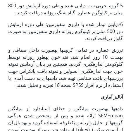
5-گروه تجربی سه: دیابتی شده و طی دوره آزمایش دوز 800
میلی بر کیلوگرم عصاره گیاه شنگ روزانه دریافت کردند.
6-دیابتی تیمار شده با داروی متفورمین: طی دوره آزمایش
دوز 500 میلی بر کیلوگرم روزانه داروی متفورمین به صورت
گاواژ دریافت کردند.
تزریق عصاره در تمامی گروه­ها به‏صورت داخل صفاقی و
به‏مدت 10 روز انجام شد. قند خون به‏طور روزانه توسط
گلوکومتر اندازه‏گیری گردید. همچنین در پایان آزمایش نمونه
خون جهت اندازه‏گیری انسولین و نمونه بافت پانکراس جهت
بررسی‏های بافت شناسی تهیه شد. داده‏های به دست آمده با
استفاده از نرم افزار SPSS نسخه 18 تجزیه و تحلیل شدند.
آنالیز آماری
داده‏ها به‏صورت میانگین و خطای استاندارد از میانگین
SEM±mean ارائه شده و پس از مشخص شدن همگنی
گروه‏ها از تحلیل واریانس یک‏طرفه استفاده گردید و به‏دنبال آن
از آزمون توکی ( (Tukey استفاده شد. پس از به‏دست آوردن