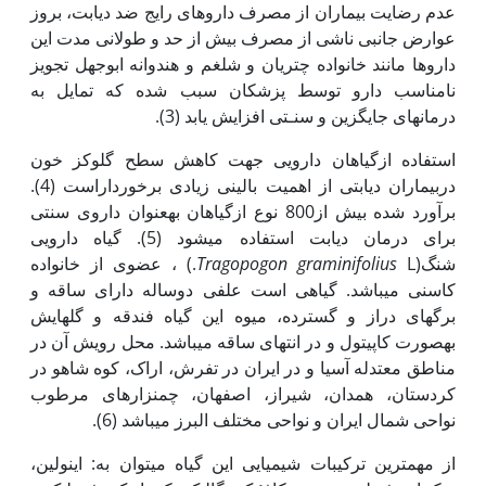
عدم رضایت بیماران از مصرف داروهای رایج ضد دیابت، بروز
عوارض جانبی ناشی از مصرف بیش از حد و طولانی مدت این
داروها مانند خانواده چتریان و شلغم و هندوانه ابوجهل تجویز
نامناسب دارو توسط پزشکان سبب شده که تمایل به
درمان‏های جایگزین و سنـتی افزایش یابد (3).
استفاده ازگیاهان دارویی جهت کاهش سطح گلوکز خون
دربیماران دیابتی از اهمیت بالینی زیادی برخورداراست (4).
برآورد شده بیش از800 نوع ازگیاهان به‏عنوان داروی سنتی
برای درمان دیابت استفاده می­شود (5). گیاه دارویی
شنگ(
Tragopogon graminifolius
L.) ، عضوی از خانواده
کاسنی می­باشد. گیاهی است علفی دوساله دارای ساقه و
برگ‏های دراز و گسترده، میوه این گیاه فندقه و گل­هایش
به‏صورت کاپیتول و در انتهای ساقه می­باشد. محل رویش آن در
مناطق معتدله آسیا و در ایران در تفرش، اراک، کوه شاهو در
کردستان، همدان، شیراز، اصفهان، چمنزارهای مرطوب
نواحی شمال ایران و نواحی مختلف البرز می­باشد (6).
از مهم‏ترین ترکیبات شیمیایی این گیاه می­توان به: اینولین،