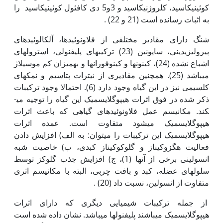
کوئینیک­اسید، کلروژنیک­اسید و 3و5 دی کافئول کوئینیک­اسید را
به اثبات رسانده است (21 و 22) .
شنگ دارای مقادیر مختلفی از فلاونوئیدها، آلکالوئیدهای
پیرولیزیدینی، ساپونین (23) ترکیب­های پلی­فنولی، استرول­های
اشباع نشده (24)، کینون­ها و کینوفوران­ها و به‏میزان کم موسیلاژ
می­باشد (25). همچنین مقادیری از نیترات پتاسیم و نمک­های
کلسیمی نیز در این گیاه وجود دارد (6). احتمالا وجود ترکیبات
ذکر شده در فوق اثرات هیپوگلایسمیک این گیاه را توجیه می­
کند. مکانیسم عمل فلاونوئیدهای گیاهی که باعث اثرات
هیپوگلایسمیک می­شود متفاوت است. عمده اثرات
هیپوگلایسمیک این ترکیبات را می­توان: به الف) افزایش دادن
فعالیت هگزوکیناز و گلوکوکیناز کبدی، ب) خاصیت شبه
انسولینی برخی از آن­ها (1)، ج) افزایش جذب گلوکز توسط
سلول­های عضله، کبد و بافت چربی، ­البته با مکانیسم اثری
متفاوت از انسولین، نسبت داد (20) .
از جمله ترکیبات شیمیایی دیگری که دارای اثرات
هیپوگلایسمیک می­باشند پلی­فنول­ها می­باشد. نشان داده شده است