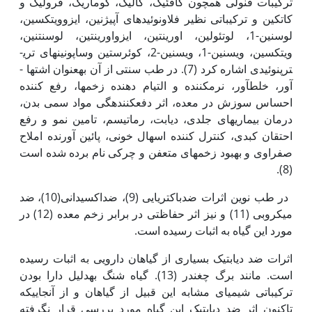
ترکیبات فنولی همچون کافئیک،­ گالیک، کوماریک، فرولیک و
کاتکین و ترکیباتی نظیر فلاونوئیدهای آپیژنین، ایزوویتکسین،
لوسنین-1، لوتئولین، اورینتین، ایزواورینتین، لوسنتنین،
ویتکسین، ویسنین-1، ویسنین-2، کوئرستین وساپونین­های تری­
ترپنوئیدی اشاره کرد (7). در طب سنتی از آن به‏عنوان اشتها ­
آور، خلط­آور، نرم­کننده و التیام دهنده زخم­ها، رفع کننده
احساس سوزش در معده، اثر دفع­کننده­گی مواد سمی بدن،
درمان بیماری­های جلدی، دیابت، رماتیسم، تامین نمو و رفع
احتقان کبدی، کنترل کننده اسهال خونی، پائین آورنده املاح
صفراوی و بهبود زخم­های متعفن و چرکی نام برده شده ­است
(8).
در طب نوین اثرات ضد­باکتریایی (9)، ضد­اکسیدانی(10)، ضد
میکروبی (11) و نیز اثر حفاظتی در برابر زخم معده (12) در
مورد این گیاه به اثبات رسیده است.
اثرات ضد دیابتیک بسیاری از گیاهان دارویی به اثبات رسیده
است. مانند برگ چغندر (13). گیاه شنگ به‏دلیل دارا بودن
ترکیباتی شیمیای مشابه این قبیل از گیاهان و از آنجایی‏که
تاکنون اثر ضد دیابتیک این گیاه مورد بررسی قرار نگرفته