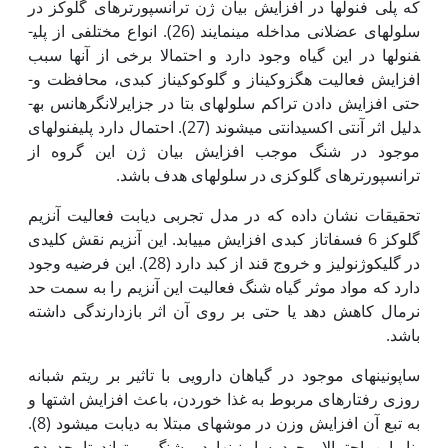
که پلی فنول­ها در افزایش بیان ژن ترانسپورترهای گلوکز در
سلول­های عضلانی مداخله می­نمایند (26). انواع مختلفی از پلی­
فنول­ها در این گیاه وجود دارد و احتمالا برخی از آن­ها سبب
افزایش فعالیت هگزوکیناز و گلوکوکیناز کبدی، محافظت و­
حتی افزایش دادن تراکم سلولهای بتا در جزایرلانگرهانس به‏­
دلیل اثر آنتی اکسیدانتی می­شوند (27). احتمال دارد پلی­فنول­های
موجود در شنگ موجب افزایش بیان ژن این گروه از
ترانسپورترهای گلوکزی در سلول­های هدف باشد.
تحقیقات نشان داده که در مدل تجربی دیابت فعالیت آنزیم
گلوکز 6 فسفاتاز کبدی افزایش می­یابد. این آنزیم نقش کلیدی
در گلیکوژنولیز و خروج قند از کبد دارد (28). این فرضیه وجود
دارد که مواد موثر گیاه شنگ فعالیت این آنزیم را به سمت حد
نرمال کاهش دهد یا حتی بر روی آن اثر بازدارندگی داشته
باشد.
ساپونین­­های موجود در گیاهان دارویی با تاثیر بر ریتم شبانه
روزی رفتارهای مربوط به غذا خوردن، باعث افزایش اشتها و
به تبع آن افزایش وزن در موش­های مبتلا به دیابت می­شود (8).
بنابراین احتمالا وجود ساپونین­ها در شنگ می­تواند تا حدودی