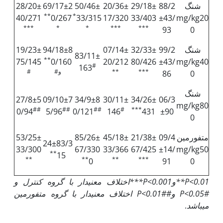
شنگ
88/2
29/18±
20/36±
50/46±
69/17±2
28/20±
**
*
40/271
0/267
33/315
17/320
33/403
±43/
mg/kg20
***
*
*
***
***
93
0
شنگ
99/2
32/33±
07/14±
94/18±8
19/23±
83/11±
**
75/145
0/160
20/212
80/426
±43/
mg/kg40
#
163
***
**
و#
#
86
0
شنگ
27/8±5
09/10±7
34/9±8
30/11±
34/26±
06/3
mg/kg80
##
##
##
#
***
0/94
5/96
0/121
146
431
±90
0
متفورمین
09/4
21/38±
45/18±
85/26±
53/25±
24±83/3
33/300
67/330
33/366
67/425
±14/
mg/kg50
**
15
**
**
**
***
0
91
0
P<0.01
**و
P<0.001
***اختلاف معنی
دار با گروه کنترل و
# و
P<0.05
## اختلاف معنی
P<0.01
دار با گروه متفورمین
می
باشد
.