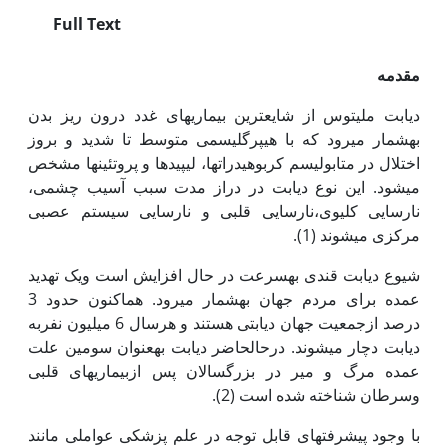
Full Text
مقدمه
دیابت ملیتوس از شایع­ترین بیماری­های غدد درون ریز بدن
به‏شمار می­رود که با هیپرگلیسمی متوسط تا شدید و بروز
اختلال در متابولیسم کربوهیدرات­ها، لیپیدها و پروتئین­ها مشخص
می­شود. این نوع دیابت در دراز مدت سبب آسیب چشمی،
نارسایی کلیوی،نارسایی قلبی و نارسایی سیستم عصبی
مرکزی می­­شوند (1).
شیوع دیابت قندی به‏سرعت در ­حال افزایش است ویک تهدید
عمده برای مردم جهان به‏­شمار می­­رود. هم­اکنون حدود 3
درصد ازجمعیت جهان دیابتی هستند و هرسال 6 میلیون نفربه
دیابت دچار می­شوند. درحال­حاضر دیابت به­عنوان سومین علت
عمده مرگ ­و­ میر در بزرگسالان پس ازبیماری­های قلبی
وسرطان شناخته شده است (2).
با وجود پیشرفت­های قابل توجه در علم پزشکی عواملی مانند