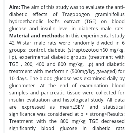
Aim:
The aim of this study was to evaluate the anti-
diabetic effects of Tragopogon graminifolius
hydroethanolic leaf's extract (TGE) on blood
glucose and insulin level in diabetes male rats.
Material and methods:
In this experimental study
42 Wistar male rats were randomly divided in 6
groups: control, diabetic (streptozotocin60 mg/kg,
i.p), experimental diabetic groups (treatment with
TGE , 200, 400 and 800 mg/kg, i.p) and diabetic
treatment with metformin (500mg/kg, gavaged) for
10 days. The blood glucose was examined daily by
glucometer. At the end of examination blood
samples and pancreatic tissue were collected for
insulin evaluation and histological study. All data
are expressed as mean±SEM and statistical
significance was considered at p < strong>Results:
Treatment with the 800 mg/kg TGE decreased
significantly blood glucose in diabetic rats