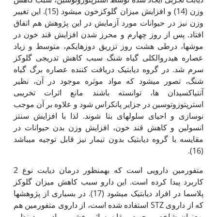
وزن (14) و افزایش­ میزان گلوکزخون می‏شود (15). این تغییر
وزن نیز در حیوانات مورد آزمایش در این پژوهش هم اتفاق
افتاد. پس از روز چهارم و محرز شدن افزایش قند خون در
موش­ها، در­طی هشت روز تزریق دوزهای­کم، متوسط و زیاد
عصاره هیدروالکلی گیاه شنگ سبب کاهش تدریجی گلوکز
سرم شد. در گروه دیابتیک دریافت کننده عصاره برگ گیاه
شنگ، تصور می‏شود که مواد موثره موجود در آن، نظیر
آنتی‏اکسیدان ها، توانسته باشند مانع اثرات تخریبی
استرپتوزوتوسین در جزایر پانکراس شود و علاوه بر آن موجب
نوسازی و احیای سلول‏های بتا شوند. لذا با افزایش سنتز
انسولین و کاهش قند خون، افزایش وزن بدن حیوانات در
مقایسه با گروه دیابتیک بدون تیمار نیز قابل توجیه می‏باشد
(16).
متفورمین دارویی است که به‏­منظور درمان دیابت نوع 2
کاربرد پیدا کرده است. این دارو سبب کاهش میزان گلوکز
پلاسما در افراد دیابتیک می­شود (17). در بسیاری از پژوهش‏ها
که از داروی STZ استفاده شده است، از داروی متفورمین هم
به‏عنوان شاخصی جهت مقایسه اثر بخشی مواد مورد نظر،