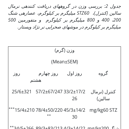
جدول 2: بررسی وزن در گروه­های دریافت کننده­ی نرمال
سالین (کنترل)،
STZ
60 میلی‏گرم بر کیلوگرم، عصاره­ی شنگ
200، 400 و 800 میلی‏گرم بر کیلوگرم و متفورمین 500
میلی‏گرم بر کیلوگرم در موش­های صحرایی نر نژاد ویستار.
وزن (گرم)
(Mean±SEM)
گروه
روز اول
روز چهارم روز
هشتم
کنترل (نرمال
33/2±17/2
57/2±67/247
25/6±321
سالین)
26
***
15/4±210
78/4±50/220
45/3±14/2
mg/kg60 STZ
**
30
**
شنگ mg/kg200
4/3±14/22
89/3±83/213
34/5±266