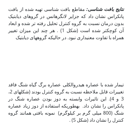
نتایج بافت شناسی:
مقاطع بافت شناسی تهیه شده از بافت
پانکراس نشان داد که جزایر لانگرهانس در گروهای دیابتیک
بدون درمان نسبت به گروه کنترل تحلیل رفته تر شده و ابعاد
آن کوچکتر شده است (شکل 1) . هر چند این میزان تغییر
همراه با تفاوت معنی‏داری نبود. در حالی‏که گروه‏های دیابتیک
تیمار شده با عصاره هیدروالکلی عصاره برگ گیاه شنگ فاقد
تغییرات قابل ملاحظه نسبت به گروه کنترل بودند (شکل‏های 2،
3 و 4). این تاثیرات وابسته به دوز بودن عصاره شنگ در
پانکراس را نشان داد. به‏طوری‏که استفاده از دوز زیاد عصاره
شنگ (800 میلی گرم بر کیلوگرم) نمونه بافتی همانند گروه
کنترل را نشان داد (‏شکل 5) .