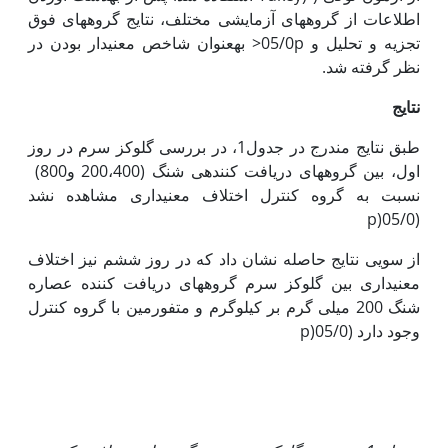
اطلاعات از گروه‏های آزمایشی مختلف، نتایج گروه‏های فوق
تجزیه و تحلیل و 05/0p< به‏عنوان شاخص معنی‏دار بودن در
نظر گرفته شد.
نتایج
طبق نتایج مندرج در جدول1، در بررسی گلوکز سرم در روز
اول، بین گروه­های دریافت کننده­ی شنگ (200،400 و800)
نسبت به گروه کنترل اختلاف معنی‏داری مشاهده نشد
(05/0(p
از سویی نتایج حاصله نشان داد که در روز ششم نیز اختلاف
معنی‏داری بین گلوکز سرم گروه‏های دریافت کننده عصاره
شنگ 200 میلی گرم بر کیلوگرم و متفورمین با گروه کنترل
وجود دارد (05/0(p