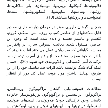
فلاونوئید­ها، گلیکان­ها، تری­ترپن­ها، موسیلاژها، پلی ساکاریدها،
روغن­ها، ویتامین­ها، ساپونین­ها، گلیکوپروتئین­ها، پپتیدها،
آمینواسیدهاو پروتئین­ها می­باشند (19).
همچنین گیاهان دارویی موثر در درمان دیابت، دارای مقادیر
قابل ملاحظه­ای از عناصر کمیاب روی، مس، منگنز، کروم،
کلسیم و پتاسیم هستند و دیده شده است که وجود این
عناصر، مسئول شدید فعالیت انسولین سازی در پانکراس
می‏باشد. گیاهانی که ضد دیابتی عمل می کنند اغلب قادرند که
با اثرات خود موجب محافظت از بافت‏های آسیب دیده توسط
ترکیبات آنتی اکسیدانی و فلاونوئیدی خود شوند (20). احتمال
اینکه گیاه شنگ توانسته باشد اثرات ضد دیابتیک خود را از این
طریق، به‏دلیل داشتن مواد فوق، عمل کند دور از انتظار
نیست.
مطالعات فیتوشیمیایی گیاهان تراگوپوگون اورینتالیس،
تراگوپوگون پراتنسیس و تراگوپوگون پوریفولیوساز خانواده
کاسنی وجود ترکیباتی چون: فلاونوئیدها، اسیدهای فنولیک،
استرول­ها، تری­ترپن­ها و ساپونین­های تری­ترپنوییدی، اوبیکوئیتوس