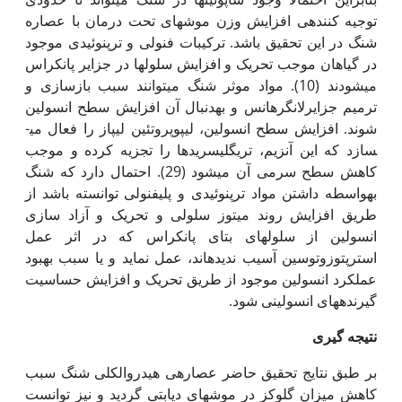
توجیه کننده­ی افزایش وزن موش­های تحت درمان با عصاره
شنگ در این تحقیق باشد. ترکیبات فنولی و ترپنوئیدی موجود
در گیاهان موجب تحریک و افزایش سلول­ها در جزایر پانکراس
می­‏شودند (10). مواد موثر شنگ می­توانند سبب بازسازی و
ترمیم جزایرلانگرهانس و به‏دنبال آن افزایش سطح انسولین
شوند. افزایش سطح انسولین، لیپوپروتئین لیپاز را فعال می­
سازد که این آنزیم، تری­گلیسریدها را تجزیه کرده و موجب
کاهش سطح سرمی آن می‏شود (29). احتمال دارد که شنگ
به‏واسطه داشتن مواد ترپنوئیدی و پلی‏فنولی توانسته باشد از
طریق افزایش روند میتوز سلولی و تحریک و آزاد سازی
انسولین از سلول­های بتای پانکراس که در اثر عمل
استرپتوزوتوسین آسیب ندیده‏اند، عمل نماید و یا سبب بهبود
عملکرد انسولین موجود از طریق تحریک و افزایش حساسیت
گیرنده­های انسولینی شود.
نتیجه گیری
بر طبق نتایج تحقیق حاضر عصاره­ی هیدروالکلی شنگ سبب
کاهش میزان گلوکز در موش­های دیابتی گردید و نیز توانست