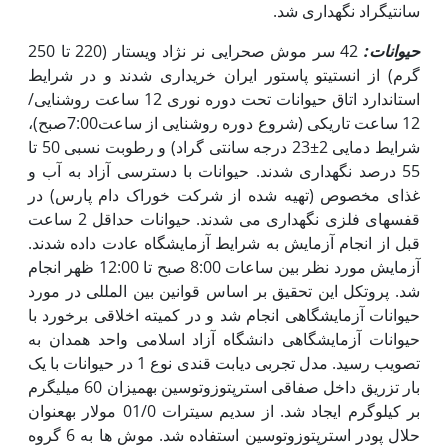
سانتی‏گراد نگه‏داری شد.
حیوانات:
42 سر موش صحرایی نر نژاد ویستار (220 تا 250
گرم) از انستیتو پاستور ایران خریداری شدند و در شرایط
استاندارد اتاق حیوانات تحت دوره نوری 12 ساعت روشنایی/
12 ساعت تاریکی (شروع دوره روشنایی از ساعت7:00صبح)،
شرایط دمایی 2±23 درجه سانتی گراد) و رطوبت نسبی 50 تا
55 درصد نگه‏داری شدند. حیوانات با دسترسی آزاد به آب و
غذای مخصوص (تهیه شده از شرکت خوراک دام پارس) در
قفس‏های فلزی نگه‏داری می شدند. حیوانات حداقل 2 ساعت
قبل از انجام آزمایش به شرایط آزمایشگاه عادت داده شدند.
آزمایش مورد نظر بین ساعات 8:00 صبح تا 12:00 ظهر انجام
شد. پروتکل این تحقیق بر اساس قوانین بین المللی در مورد
حیوانات آزمایشگاهی انجام شد و در کمیته اخلاقی برخورد با
حیوانات آزمایشگاهی دانشگاه آزاد اسلامی واحد همدان به
تصویب رسید. مدل تجربی دیابت قندی نوع 1 در حیوانات با یک
بار تزریق داخل صفاقی استرپتوزوتوسین به‏میزان 60 میلی‏گرم
بر کیلوگرم ایجاد شد. از سدیم سیترات 01/0 مولار به‏عنوان
حلال پودر استرپتوزوتوسین استفاده شد. موش ها به 6 گروه