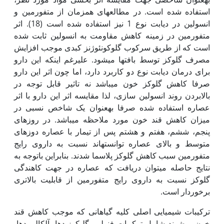
استفاده شده است. در مطالعه‏ای هم‏زمان از متفورمین و
انسولین در دیابت نوع 1 نیز استفاده شده است (18). اثر
متفورمین در زمینه کاهش مقاومت به انسولین ثابت شده
است که از طریق سرکوب گلوکونئوژنز کبدی موجب افزایش
مصرف گلوکز توسط بافت‏ها می‏شود. علی‏رغم این‏که این دارو
برای درمان دیابت نوع دو کاربرد دارد، اما چون اثر این دارو
صرفا کاهش گلوکز خون می‏باشد نه تاثیر قابل توجه در
بالابردن روند انسولین سازی، لذا مقایسه اثر این دارو با اثر
عصاره استفاده شده صرفا به‏عنوان یک شاخص نسبی در
میزان کاهش قند خون مورد ملاحظه می‏باشد. در روزهای
پنجم، ششم، هفتم و هشتم پس از تیمار با عصاره دوزهای
متوسط و بالای عصاره توانسته­اند نسبت به داروی رایج
متفورمین سبب کاهش گلوکز پلاسما شدند. بنابراین با­توجه به
نتایج حاصله می­توان دریافت که عصاره در جهت کاهندگی
گلوکز نسبت به داروی رایج متفورمین از قابلیت بالاتری
برخوردار است.
ترکیبات شیمیایی اصلی کلیه گیاهانی که موجب کاهش قند
خون می­شوند شامل ترکیبات فنولی، گلیکوزیدها، آلکالوییدها،