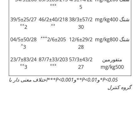
***
5
شنگ mg/kg400
38/3±57/2
46/2±40/218
39/5±25/27
**
**
2
30
***
شنگ mg/kg800
12/6±29/2
2/6±205
04/5±50/28
*
3
28
متفورمین
57/3±43/2
87/7±33/203
23/7±83/24
**
***
3
27
mg/kg500
P<0.05
*و
P<0.01
**و
P<0.001
***اختلاف معنی دار با
گروه کنترل