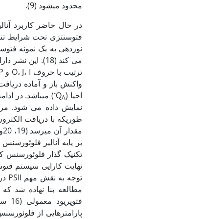
محدود می­شود (9).
در حال حاضر کاربرد آنا
نوردهی به یک نمونه فتوسن
می کند (18). ای
واکنش باز و آماده دریافت الکترون می‏ب
-
احیا (Q
A
طوری‏که با دریافت الکتر
بر پایه آنالیز فلوئورسنس
تکنیک گذار فلوئورسنس ک
نهایت کارایی سیستم فتوسن
توج
مطالعه بنا نهاده شد که فعال
پارامترهایی از فلوئورسن