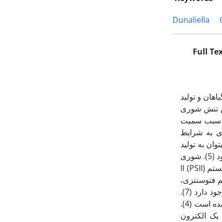
Dunaliella
Full Te
هان و تولید
ی جهان در معرض تنش شوری
ه و سبب سمیت
پاسخ موجودات فتوسنتزی به شرایط
4). از جمله این موارد می‏توان به تولید
اسمولیت با استفاده از محصولات حاصل از فتوسنتز جهت مقابله با شرایط تنش شوری اشاره نمود (5). شوری
منجر به کاهش فعالیت فتوسنتزی شده و این امر با کاهش در محتوی کلروفیل و عملکرد فتوسیستم II (PSII)
ین مکان­ها در سیستم فتوسنتزی،
در پاسخ به شرایط تنش است. ولی به طور کلی اطلاعات اندکی در مورد تاثیر شوری بر PSII وجود دارد (7).
این کمپلکس پروتئینی از 20 مولکول پلی‏پپتید و انواعی از مولکول کلروفیل و کاروتنوئید تشکیل شده است (4).
یر انتقال الکترون فتوسنتزی به ازاء هر فوتون جذب شده توسط مرکز واکنش PSII، یک الکترون