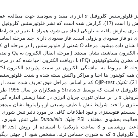
لیز فلوئورسنس کلروفیل
a
ابزاری مفید و سودمند جهت مطالعه عمل
تزی سازش یافته به تاریکی ایجاد می شود، همراه با تغییر در شرایط
ن نشر دارای دو فاز صعودی و نزولی است. فاز صعودی دارای چند مرحله اساس
ترتیب با حروف O، J، I و P نشان داده می­شود. مرحله O شدتی از فلوئورسنس را د
اشند، نشان می­دهد. J مرحله انتقال الکترون به Q
و تبدی
A
ون همه کوئینون ها احیا و مراکز واکنش بسته شده و شدت فلوئورسنس
مقدار آن می‏رسد (19، 20و21). تکنیک OJIP-test که بر اساس مراحل فوق تعریف شده
 کلروفیل
a
است که توسط er
لروفیل
a
را بر مبنای تئوری جریان انرژی در غشا زیستی اندازه گیر
تزی را تحت شرایط تنش با طیف وسیعی از پارامترها نشان می‏دهد. ا
ه به نقش مهم PSII در سیستم فتوسنتزی و نبود اطلاعات کافی در مورد تاثیر تنش شوری
یت بخش‏های مختلف PSII جلبک
Dunaliella
طی تنش شوری، ت
س کلروفیل
a
که به شوری حساس ترند، مشخص شود. از جهتی دیگر