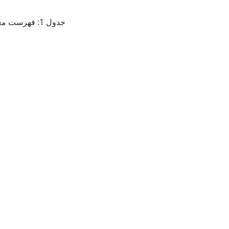
جدول 1: فهرست معانی اصلاحات استفاده شده در OJIP-test جهت آنالیز فلوئورسنس کلروفیل a