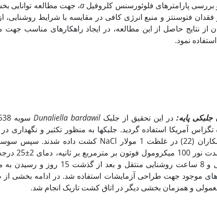
 بررسی پارامترهای فلوئورسنس کلروفیل
a
، جهت مطالعه توانایی بخ
در فقدان فتوسنتز و منبع انرژی کافی در مقایسه با شرایط روشنایی، ا
ان از نتایج حاصل از این مطالعه، در ایجاد راهکارهای مناسب جهت مق
ستفاده نمود.
جلبکی پایه:
در این تحقیق از جلبک
Dunaliella bardawil
گزاس آمریکا استفاده گردید. جلبک­ها به منظور تکثیر و نگهداری در
اصلاح شده جانسون و همکاران (22) در غلظت 1 مولار NaCl کشت داده 
حاصل، به اتاق کشت با شدت نور
فتوپریود 16 ساعت تاریکی و 8 ساعت روشنایی منتقل و بعد ا
ای موجود جهت طراحی آزمایشات استفاده شد. در ادامه بخشی از 
معمولی و همزمان بخشی دیگر در اتاق کشت تاریک انجام شد.