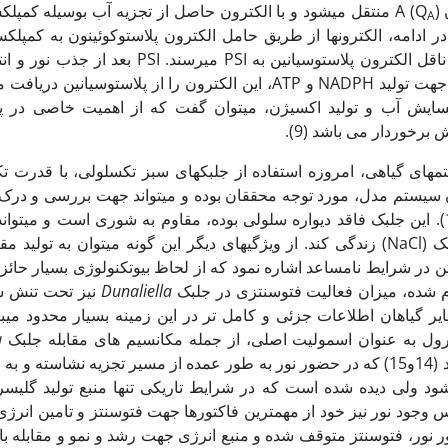
A
) منتقل می‏شود و با الکترون حاصل از تجزیه آب بوسیله کمپلک
A
ر ادامه، الکترون‏ها از طریق حامل الکترون پلاستوکوئینون به کمپل
-f منتقل شده و توسط ناقل الکترون پلاستوسیانین به PSI می­رسند.
 نقش PSII در اکسایش آب و تولید اکسیژن، می‏توان گفت که از اهمیت خاصی د
رخوردار می باشد (9).
­های گیاهی، امروزه استفاده از جلبک­های سبز تک‏سلولی، با قدرت تکثی
 سیستم مدل، مورد توجه محققان بوده و می‏تواند جهت بررسی و درک 
تر نتایج موثر باشد (10و11). این جلبک فاقد دیواره سلولی بوده، مقاوم به شوری است و می‏ت
غلظت 17/0 تا 5 مولار نمک (NaCl) زندگی کند. از ویژگی‏های دیگر این گونه می‏توان به تولی
ن در شرایط نامساعد اشاره نمود که از لحاظ بیوتکنولوژی بسیار حائ
Dunaliella
نیز تحت تنش 
ا همچون سایر گیاهان اطلاعات جزئی و کامل تر در این زمینه بسیار محدود می
ول به عنوان اسمولیت اصلی، از جمله مکانسیم های مقابله جلبک
a
شرایط تنش شوری می‏باشد (14و15) که در حضور نور به طور عمده از مسیر تجزیه نشاسته 
د ولی دیده شده است که در شرایط تاریکی تنها منبع تولید گلیسر
ه است (14و 16). پس وجود نور نیز خود از مهم‏ترین فاکتورها جهت فتوسنتز و تامین انر
 نور، فتوسنتز متوقف شده و منبع انرژی جهت رشد و نمو و مقابله ب