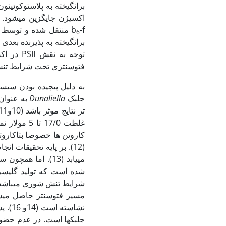
برانگیخته به پلاستوکوئینون  (Q
اکسیژن جایگزین می‏شود. د
b
6
توجه به
فتوسنتزی تحت شرایط تنش ب
به دلیل پیچیده بودن سیستم
جلبک
Dunaliella
به عنوان
کاروتن ها خصوصا بتاکاروت
(12). بر پایه تحقیقات انجام شده، میزان فعالیت فتوسنتزی در جلبک
می‏یابد (13). ام
شده است که تولید گلیسر
مسیر فتوسنتز حاصل می‏شو
نشاست
جلبک‏ها است. در عدم حضور