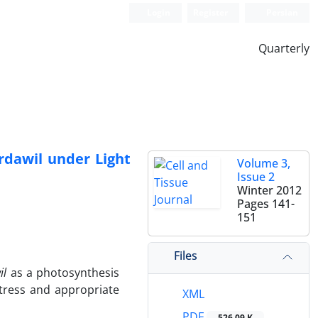
Login
Register
Persian
Quarterly
ardawil under Light
Volume 3,
Issue 2
Winter 2012
Pages
141-
151
Files
il
as a photosynthesis
tress and appropriate
XML
PDF
526.09 K