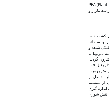
a از دستگاه PEA (Plant Efficiency
کلیه آزمایش­ها در سه تکرار و
ای کشت شده
ار نمک به صورت 1 به 2 و 1 به 3 مولار، به ترتیب با بزرگی 2 و 3 برابر، با استفاده
لبکی شاهد و
دستگاه PEA منتقل شد. در ادامه نمونه‏ها به
کترون گردند.
کلروفیل
a
بر
موج 3200 میکرومول فوتون بر مترمربع بر
 گردید. داده‏های اولیه حاصل از
ی از سیستم
تزی را بیان می‏کند، با استفاده از نرم افزار HP4 Biolizer محاسبه گردید (جدول 1). اندازه گیری
، 48 و 60 ساعت پس از اعمال تنش شوری