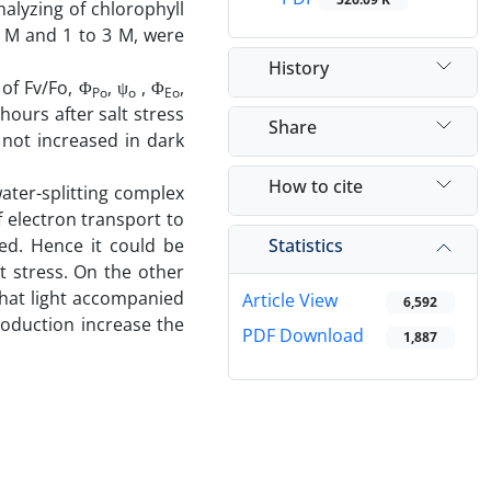
alyzing of chlorophyll
2 M and 1 to 3 M, were
History
of Fv/Fo, Φ
, ψ
, Φ
,
Po
o
Eo
hours after salt stress
Share
d not increased in dark
How to cite
water-splitting complex
f electron transport to
Statistics
ed. Hence it could be
lt stress. On the other
that light accompanied
Article View
6,592
oduction increase the
PDF Download
1,887