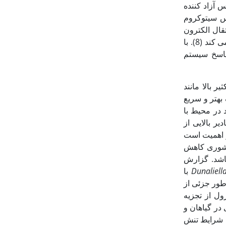
س آزاد کننده
کس سیتوکروم
 PSI بعد از جذب نور و انتقال الکترون
برانگیخته به پذیرنده بعدی جهت تولید NADPH و ATP، این الکترون را از پلاستوسیانین دریافت می کند (8). با
ر پاسخ سیستم
ر بالا مانند
بهتر و سریع
واند در محیط با
د مقادیر بالایی از
ز اهمیت است
شوری کاهش
‏باشد. گزارش
Dunaliell
با
و به طور جزئی از
ول از تجزیه
ژی در گیاهان و
ا شرایط تنش