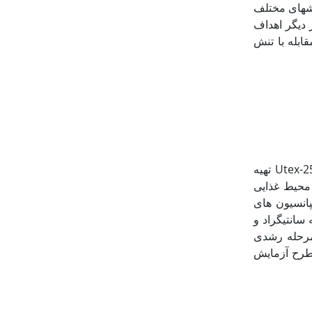
ش­های مختلف
ز دیگر اهداف
ابله با تنش
سویه Utex-2538 تهیه
 محیط غذایی
شدند. سپس سوسپانسیون های
 100 میکرومول فوتون بر مترمربع بر ثانیه، دمای 2±25 درجه سانتی‏گراد و
ز گذشت 15 روز و رسیدن به مرحله رشدی
طرح آزمایش