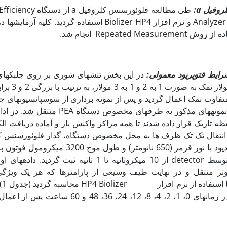
لروفیل
a
:
طی مطالعه فلوئورسنس کلروفیل 
Analyzer from Handsatech-UK) و نرم افزار Biolizer HP4 استفاده گردید. 
Repeated M انجام شد.
یط فتوپریود معمولی:
در این بخش تنش­های شوری بر روی جلبک‏ه
در محیط کشت حاوی 1 مول
اوت نمک اعمال گردید و پس از نمونه برداری از سوسپانسیون‏های ج
تحت تنش، یک میلی‏لیتر از نمونه‏های مذکور به ظرف‏های مخصوص 
 محفظه تاریک قرار داده شدند تا همه مراکز واکنش باز و آماده دریافت ال
انتقال تک تک ظرف ها به محل مخصوص دستگاه، گذار فلوئورسنس 
روی هر نمونه توسط سه دیود با نور قرمز (650 نانومتر) و طول 
ثانیه القا شد و این گذار توسط detector از 10 میکروثانیه تا 1 ثانیه ثبت
وتر منتقل و در نهایت طیف وسیعی از پارامترها که هر یک ویژگ
فتوسن
فلوئورسنس کلروفیل a، در زمان­های 0، 1، 2، 4، 8، 12، 24، 36