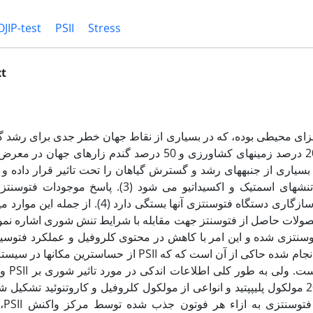
OJIP-test
PSII
Stress
xt
ای محیطی بوده، که در بسیاری از نقاط جهان خطر جدی برای رشد گیا
محصول است (1). حدود 20 درصد زمین‏های کشاورزی و 50 درصد گندم زارها
ش تقریبا بسیاری از جنبه‏های رشد و گسترش گیاهان را تحت تاثیر قرار داد
یونی، کمبود مواد غذایی، تنش‏های اسمتیک و اکسیداتیو می شود (3). 
نامساعد محیط به توانایی سازگاری دستگاه فتوسنتزی آن‏ها بستگی دارد (
همراه است (6). تحقیقات انجام شده حاکی از آن است که که PSII از حساس­تر
در زنج