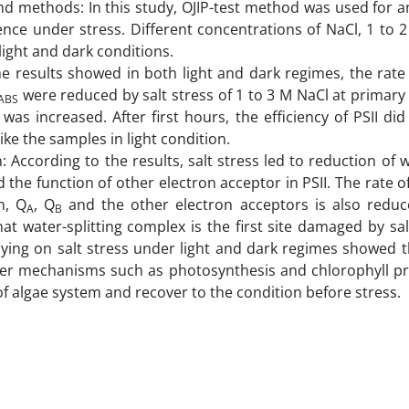
nd methods: In this study, OJIP-test method was used for an
ence under stress. Different concentrations of NaCl, 1 to 
light and dark conditions.
he results showed in both light and dark regimes, the rate 
were reduced by salt stress of 1 to 3 M NaCl at primary 
ABS
was increased. After first hours, the efficiency of PSII di
ike the samples in light condition.
: According to the results, salt stress led to reduction of 
d the function of other electron acceptor in PSII. The rate o
n, Q
, Q
and the other electron acceptors is also reduc
A
B
that water-splitting complex is the first site damaged by sa
ying on salt stress under light and dark regimes showed 
her mechanisms such as photosynthesis and chlorophyll pr
 of algae system and recover to the condition before stress.