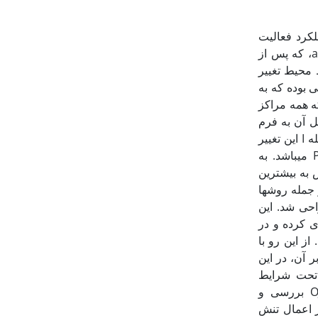
کرد فعالیت
فتوسنتزی تحت شرایط تنش زا است (17). گزارش شده است که نشر فلوئورسنس کلروفیل a، که پس از
 محیط تغییر
ی بوده که به
ر مرحله ای که همه مراکز
ل آن به فرم
) می­باشد. در ادامه، مخزن پلاستوکوئینون (PQ) با دریافت الکترون احیا شده که در مرحله I این تغییر
نمایش داده می شود. مرحله P، مربوط به انباشتگی الکترون در سمت پذیرنده الکترون PSI می­باشد. به
 به بیشترین
 است، از جمله روش­ها
Strass و همکاران در سال 1995 طراحی شد. این
ی کرده و در
ز این رو با
 بر آن، در این
حت شرایط
فتوپریود معمولی (16 ساعت روشنایی و 8 ساعت تاریکی) با استفاده از روش OJIP-test بررسی و
 اعمال تنش