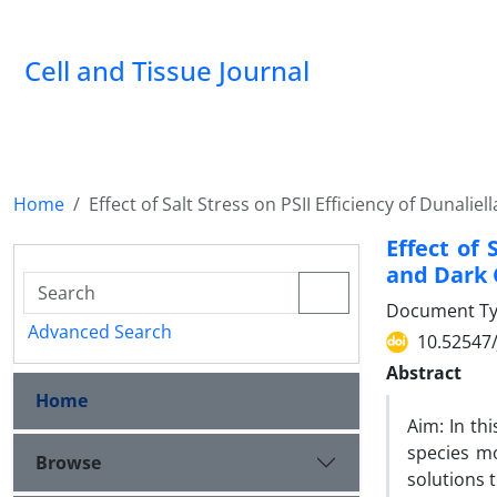
Cell and Tissue Journal
Home
Effect of Salt Stress on PSII Efficiency of Dunali
Effect of 
and Dark 
Document Type
Advanced Search
10.52547/
Abstract
Home
Aim: In thi
species mo
Browse
solutions t