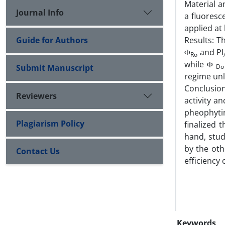
Material a
Journal Info
a fluoresc
applied at 
Guide for Authors
Results: T
Φ
and PI
Ro
while Φ
Submit Manuscript
Do
regime unl
Conclusion
Reviewers
activity an
pheophyti
Plagiarism Policy
finalized 
hand, stud
by the ot
Contact Us
efficiency
Keywords