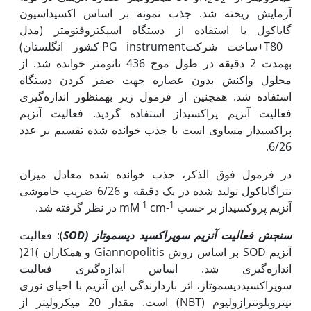
آزمایش ریخته شد. جذب نمونه بر اساس اکسیداسیون
گایاکول با استفاده از دستگاه اسپکتروفتومتر (مدل
T80+ساخت شرکتPG instrument کشور انگلستان)
به‏مدت 2 دقیقه در طول موج 436 نانومتر خوانده شد. از
محلول واکنش بدون عصاره جهت صفر کردن دستگاه
استفاده شد. همچنین از فرمول زیر به‏منظور اندازه‌گیری
فعالیت آنزیم پراکسیداز استفاده گردید. فعالیت آنزبم
پراکسیداز مساوی است با جذب خوانده شده تقسیم بر عدد
6/26.
در فرمول فوق الذکر، جذب خوانده شده معادل میزان
تتراگایاکول تولید شده در یک دقیقه و 6/26 ضریب خاموشی
-1
1
آنزیم پروکسیداز بر حسب mM
cm-
در نظر گرفته شد.
سنجش فعالیت آنزیم سوپراکسید دیسموتاز
(SOD
): فعالیت
آنزیم SOD بر اساس روش Giannopolitis و همکاران )21(
اندازه‌گیری شد. اساس اندازه‌گیری فعالیت
سوپراکسیددیسموتاز، اثر بازدارندگی این آنزیم با احیای نوری
نیتروبلوتترازولیوم (NBT) است. مقدار 20 میکرولیتر از