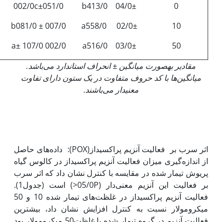
002/0c±051/0
04/0± b413/0
0
007/0 ± b081/0
02/0± a558/0
10
002/0 a± 107/0
03/0± a516/0
50
مقادیر به‏صورت میانگین
±
انحراف استاندارد می‌باشد.
میانگین‌ها با کد حروف متفاوت در یک ستون دارای تفاوت
معنی‏دار می‌باشند
.
اثر سرب بر فعالیت آنزیم پراکسیداز(POX): داده‌های حاصل
از اندازه‏‌گیری میزان فعالیت آنزیم پراکسیداز در کالوس گیاه
پریوش تیمار شده در مقایسه با کنترل نشان داد که اثر سرب
بر فعالیت این آنزیم معنی‌دار (05/0P<) است (جدول1).
فعالیت آنزیم پراکسیداز در غلظت‌های تیمار شده 10 و 50
میکرومولار نسبت به کنترل افزایش نشان داد، بیشترین
فعالیت آنزیم در گروه تیمار شده با غلظت50 میکرومولار بود