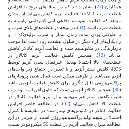
همکاران (
27
) نشان دادند که در ساقه‌های برنج با افزایش
غلظت سرب تا 1mM فعالیت آنزیم کاهش می‌یابد. این نشان
می‏دهد که فعالیت سیستم دفاعی آنتی‌اکسیدانتی وابسته به
غلظت سرب است (
31
). در نتیجه در غلظت‌های بالای سرب و
یا طولانی بودن مدت زمان تیمار با سرب تولیدH
O
و
2
2
رآدیکال‌های آزاد دیگر در سلول به‏شدت زیاد است لذا موجب
بازدارندگی در متابولیسم شده و فعالیت آنزیم کاتالاز کاهش
می‌یابد (
13
). همچنین کاهش فعالیت آنزیم کاتالاز در
غلظت‌های بالا احتمالا به‏دلیل غیرفعال شدن آنزیم توسط
ROS، کاهش سنتز آنزیم و یا تغییر در اجتماع زیر واحدهای
آنزیم می‌باشد از طرفی ممکن است فعال شدن پروتئازهای
پراکسی‌زومی دلیل دیگری برای کاهش فعالیت آنزیمی باشد
(
30
). همچنین کاتالاز آنزیمی است که حاوی آهن است و سرب
سبب کاهش سنتز هم می‌شود و از این‏رو فعالیت کاتالاز در
غلظت بالا کاهش می‌یابد (
32
). در مطالعه حاضر افزایش
فعالیت کاتالاز در کالوس‌های تیمار شده در مقایسه با کنترل
احتمالا در نتیجه تولید پراکسید‌هیدروژن است. از طرفی در این
مطالعه میزان فعالیت آنزیم در غلظت 50 میکرومولار نسبت