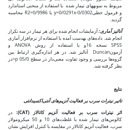
مربوط به نمونه‏های تیمار شده با استفاده از منحنی استاندارد
و فرمول خطیy=0/0291x-0/0302 با R2=0/9986 محاسبه
گردید.
آنالیز آماری:
آزمایشات انجام شده برای هر تیمار در سه تکرار
انجام شد. داده‌های به‏دست آمده با استفاده از نرم‌افزا‌ر آماری
SPSS نسخه 16و با استفاده از روش ANOVA و
آزمونDuncan آنالیز شد. در هر اندازه‌گیری ارتباط بین
گروه‌ها بررسی و وجود تفاوت معنی‌دار در سطح 05/0 p<در
نظر گرفته شد.
نتایج
تاتیر نیترات سرب بر فعالیت آنزیم‌های آنتی‌اکسیدانتی
اثر نیترات سرب بر فعالیت آنزیم کاتالاز (
CAT
):
در
کالوس‌های تیمار شده با غلظت‌های 10 و 50 میکرومولار
سرب، فعالیت آنزیم کاتالاز در مقایسه با کنترل افزایش نشان