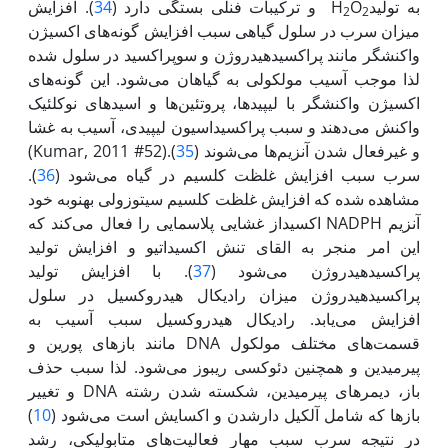
به تولیدH
O
و ترکیبات فنلی بستگی دارد (
34
). افزایش
2
2
میزان سرب در سلول گیاهی سبب افزایش گونه‌های اکسیژن
واکنش‏گر مانند پراکسید‌هیدروژن و سوپر‌اکسید در سلول شده
لذا موجب آسیب مولکولی به گیاهان می‌شود. این گونه‌های
اکسیژن واکنش‏گر با لیپیدها، پروتئین‌ها و اسیدهای نوکلئیک
واکنش می‌دهند و سبب پراکسیداسیون لیپیدی‌، آسیب به غشا
و غیرفعال شدن آنزیم‌ها می‌شوند (
35
).(Kumar, 2011 #52)
سرب سبب افزایش غلظت کلسیم در گیاه می‌شود‌ (
36
).
مشاهده شده که افزایش غلظت کلسیم سیتوزولی به‏نوبه خود
آنزیم NADPH اکسیداز غشایی پلاسمایی را فعال می‌کند که
این امر منجر به القای تنش اکسیداتیو و افزایش تولید
پراکسید‌هیدروژن می‌شود (
37
). با افزایش تولید
پراکسید‌هیدروژن میزان رادیکال هیدروکسیل در سلول
افزایش می‌یابد. رادیکال هیدروکسیل سبب آسیب به
قسمت‌های مختلف مولکول DNA مانند بازهای پورین و
پیرمیدین و همچنین دئوکسی ریبوز می‌شود. لذا سبب حذف
باز، دیمرهای پیرمیدین، شکسته شدن رشته DNA و تغییر
بازها که شامل آلکیل دارشدن و اکسایش است می‌شود (
10
)
در نتیجه سرب سبب مهار فعالیت‌های متابولیکی‌، رشد