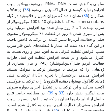
سلولی و کاهش نسبت DNA بهRNA می‌شود، به‏علاوه سبب
افزایش تولید گونه‌های فعال اکسیژن می‌شود (
38
). Wang و
همکاران (
36
) نشان دادند که میزان فنول و فلاونوئید در گیاه
Vallisneria natans که با غلظت‏های 10 تا 100 میکرومولار از
سرب به‏مدت 1 تا‌ 7 روز تیمار شده بود افزایش می‌یابد ولی
پس از سپری شدن 6 روز در غلظت 75 میکرومولار محتوی
فنلی و فعالیت آنزیم‌ها سنتز کننده این ترکیبات کاهش یافت.
در این گیاه دیده شده که، تیمار با غلظت‌های پایین فلز سرب
سبب افزایش غلظت فلزاتی مانند آهن، مس و روی نسبت به
کنترل می‌شود و در نتیجه افزایش غلظت این قبیل فلزات
فعالیت آنزیم فنیل‌آلانین‌آمونیلیاز) ‌(PAL و بیان بسیاری از
ژن‌هایی را که مرتبط با بیوسنتز ترکیبات فنولیک هستند
افزایش می‌دهد. پراکسیداز با تجزیه H
O
، ترکیبات فنلی
2
2
(مانند گایاکول به‏عنوان دهنده الکترون) را به ترکیبات فنوکسی
اکسید می‌کند و این ترکیبات در تشکیل اجزای دیواره سلولی
مانند لیگنین نقش دارد (
33
و
39
). در مطالعه حاضر نتایج
حاصل از آنالیز داده‌ها نشان داد که تیمار با نیترات‌سرب سبب
افزایش معنی‌دار فعالیت آنزیم نسبت به کنترل شده است.
Garnczarska و همکاران (
40
) تاثیر غلظت‌های 1، 3 و 5