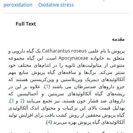
peroxidation
Oxidative stress
Full Text
مقدمه
پریوش با نام علمی Catharantus roseus یک گیاه دارویی و
متعلق به خانواده Apocynaceae است. این گیاه مجموعه
متنوعی از متابولیت‌های ثانویه را در اندام‌های مختلف خود
سنتز می‌کند. برگ‌ها و ساقه‌های گیاه پریوش منابع مهم
آلکالوئیدهای دیمریک وین‌بلاستین و وین‌کریستین هستند که
جزو داروهای ضدسرطان می باشند (
1
). علاوه بر این در
ریشه‌های گیاه آلکالوئیدهای سرپنتین و آجمالیسین که
داروهای ضد فشار خون هستند، نیز تجمع می‌یابند (
2
و
3
).
به‏دلیل قیمت بالای این ترکیبات و محتوای اندک آلکالوئیدی
گیاه پریوش محققین از روش کشت بافت برای افزایش تولید
آلکالوئیدهای گیاه پریوش بهره می‌برند (
4
).