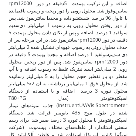
اضافه و این ترکیب به‏مدت 5دقیقه در دور rpm12000
سانتریوفوژ شد. محلول رویی را دور ریخته و رسوب باقیمانده
با اتانول 96 در صد شستشو داده و مجددا سانتریفوژ شد. پس
از دور ریختن محلول رویی به رسوب 1 میلی‌لیتر دی‌سدیم
سولفید 1 درصد اضافه و پس از تکان دادن محلول به‏مدت 5
دقیقه در دور rpm12000سانتریفوژ شد. در این مرحله پس از
حذف محلول روئی به رسوب قهوه‌ای تشکیل شده 2 میلی‌لیتر
دی سدیم‌سولفید 1 درصد اضافه و مجددا به‏مدت 5 دقیقه در
دور rpm12000 سانتریفوژ شد. پس از دور ریختن محلول
رویی 2 میلی‌لیتر اسید نیتریک غلیظ به رسوب اضافه و با آب
مقطر دو بار تقطیر حجم محلول را به 5 میلی‌لیتر رسانیده
شد. از محلول فوق 1 میلی‌لیتر برداشته، به آن 5/2 میلی‌لیتر
محلول تیوره 3 درصد اضافه و با استفاده از دستگاه
اسپکتوفتومتر (مدل T80+PG
InstruentUV/Vis.Spectrometer) جذب نمونه‌های تیمار
شده در طول موج 435 نانومتر قرائت شد. دستگاه
اسپکتروفتومتر با محلول تیوره 3 درصد صفر شد. برای رسم
منحنی استاندارد از غلظت‌های مختلف بیسموت (شرکت
سیگما کشور آمریکا) استفاده شد و غلظت آلکالوئید کل