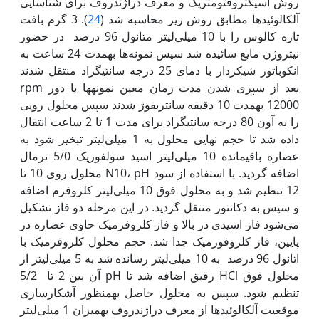
روش اسپکتروفتومتریک و معرف دراژندروف برای شناسایی
آلکالوئیدها مطابق روش زیر محاسبه شد (
24
). 3 گرم بافت
تازه کالوس را با 10 میلی‌لیتر متانول 96 درصد در حضور
نیتروژن مایع سائیده شد سپس نمونه‌ها به‏مدت 24 ساعت به
انکوباتور شیکردار با دمای 25 درجه سانتی‎گراد منتقل شدند
بعد از سپری شدن مدت زمان معین نمونه‏ها با دور rpm
12000 به‏مدت 10 دقیقه سانتریفوژ شدند سپس محلول رویی
را به آون 80 درجه سانتی‎گراد برای مدت 1 تا 2 ساعت انتقال
داده شد تا حجم نهایی محلول به 1 میلی‌لیتر تبخیر شود به
عصاره باقیمانده 10 میلی‌لیتر اسید سولفوریک 5/0 نرمال
اضافه گردید. با استفاده از سود N10، pH محلول روی 10 تا
12 تنظیم شد و به محلول فوق 10 میلی‌لیتر کلروفرم اضافه
و سپس به دکانتور منتقل گردید. در این مرحله دو فاز تشکیل
می‌شود فاز اسیدی در بالا و فاز کلروفرمیک حاوی عصاره در
پایین، فاز کلروفورمیک جدا شد. حجم محلول کلروفرمیک با
اتانول 96 درصد به 10 میلی‌لیتر رسانده شد به 5 میلی‌لیتر از
محلول فوق HCl رقیق اضافه شد تا pH آن بین 2 تا 5/2
تنظیم شود. سپس به محلول حاصل به‏منظور آشکار‌سازی
موقعیت آلکالوئیدها از معرف دراژندروف به‏میزان 1 میلی‌لیتر