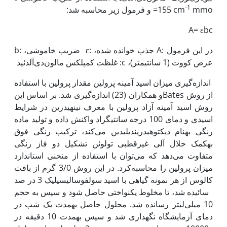
-1
mmo و فرمول زیر محاسبه شد:
=155 cm
A= εbc
در این فرمول :A جذب خوانده شده، :ε ضریب خاموشی، :b
عرض کووت (1 سانتی‏متر)، c: غلظت کمپلکس مالون‌دی‌آلدئید
اندازه‌گیری میزان اسید آمینه پرولین مقدار پرولین با استفاده
از روش Batesو همکاران (23) اندازه‌گیری شد. بر اساس این
روش اسید آمینه آزاد پرولین با معرف نین‎هیدرین در شرایط
اسیدی و دمای 100 درجه سانتی‎گراد واکنش داده و تولید ماده
رنگی به‏نام دی‎کتوهیدرین‎دی‎لیدین می‌کند، ترکیب رنگی فوق
به‏کمک حلال آلی غیرقطبی تولوئن تشکیل دو فاز رنگی
متفاوت می‌دهد که می‌توان با استفاده از منحنی استاندارد
میزان پرولین را محاسبه‌کرد. در این روش 3/0 گرم از بافت
کالوس از هر نمونه گیاهی با اسید سولفوسالیسیلیک 3 در صد
سائیده شد، تا مخلوط یکنواختی حاصل شود و سپس به حجم
10 میلی‌لیتر رسانده شد. محلول حاصل به‏مدت یک شب در
دمای آزمایشگاه نگه‏داری شد و سپس به‏مدت 10 دقیقه در