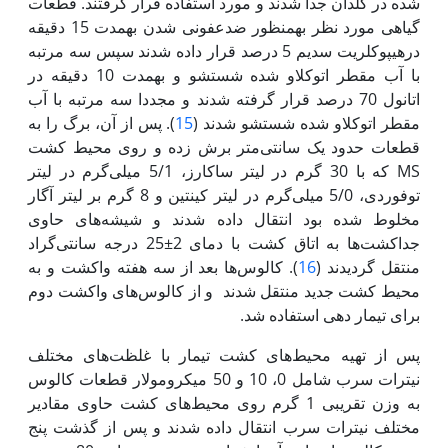
شده در گلدان جدا شدند و مورد استفاده قرار گرفتند. قطعات
گیاهی مورد نظر به‏منظور ضدعفونی شدن به‏مدت 15 دقیقه
درهیپوکلریت سدیم 5 درصد قرار داده شدند سپس سه مرتبه
با آب مقطر اتوکلاو شده شستشو و به‏مدت 10 دقیقه در
اتانول 70 درصد قرار گرفته شدند و مجددا سه مرتبه با آب
مقطر اتوکلاو شده شستشو شدند (
15
). پس از آن، برگ را به
قطعات حدود یک سانتی‌متر برش زده و روی محیط کشت
MS که با 30 گرم در لیتر ساکارز، 5/1 میلی‌گرم در لیتر
توفوردی، 5/0 میلی‌گرم در لیتر کینتین و 8 گرم بر لیتر آگار
مخلوط شده بود انتقال داده شدند و شیشه‌های حاوی
جداکشت‌ها به اتاق کشت با دمای 2±25 درجه سانتی‌گراد
منتقل گردیدند (
16
). کالوس‌‌ها بعد از سه هفته واکشت و به
محیط کشت جدید منتقل شدند و از کالوس‌های واکشت دوم
برای تیمار دهی استفاده شد.
پس از تهیه محیط‌های کشت تیمار با غلظت‌های مختلف
نیترات سرب شامل 0، 10 و 50 میکرومولار قطعات کالوس
به وزن تقریبی 1 گرم روی محیط‌های کشت حاوی مقادیر
مختلف نیترات سرب انتقال داده شدند و پس از گذشت پنج