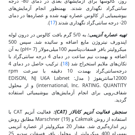
روز، کالوس‏ها برای آزمایش‏های بعدی در دمای 80- درجه
سانتی‌گراد نگه‏داری شدند. به‏منظور انجام آزمایش‌های
بیوشیمیایی از کالوس عصاره تهیه شده و عصاره‌ها در دمای
20- درجه سانتی‌گراد نگه‏داری شدند (
17
).
تهیه عصاره آنزیمی:
به 5/0 گرم بافت کالوس در درون لوله
اپندورف نیتروژن مایع اضافه و سائیده شد. سپس 500
میکرولیتر بافر فسفات‌پتاسیم 100میلی‌مولار (7 =pH) به آن
اضافه و به‏مدت نیم ساعت در دمای 4 درجه سانتی‌گراد با
تکان‌های ملایم استخراج شد (
18
). ترکیب حاصل در دمای 4
درجه‌سانتی‌گراد به‏مدت 10 دقیقه با سرعت rpm
12000سانتریفوژ ( مدل: EDISON, NJ U6A Labnet
international, Inc. RATING. QUANTITY) و از محلول
شفاف‌رویی برای انجام آزمایش‌های بیوشیمیائی استفاده
گردید.
سنجش فعالیت آنزیم کاتالاز (
CAT
):
فعالیت آنزیم CAT با
استفاده از روش Cakmak و Marschner (19) مطابق روش
زیر اندازه‌گیری شد. مقدار 20 میکرولیتر از عصاره آنزیمی
به‏همراه 400 میکرو‌لیتر از محلول بافر فسفات سدیم 25