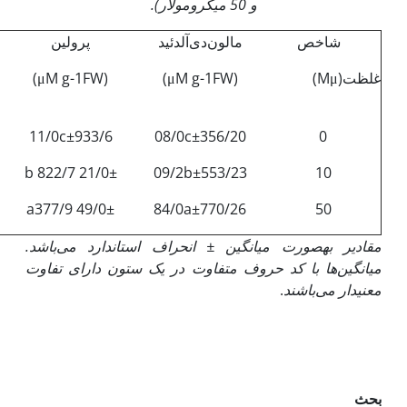
و 50 میکرومولار).
شاخص
مالون‌دی‌آلدئید
پرولین
غلظت(Mμ)
(μM g-1FW)
(μM g-1FW)
11/0c±933/6
08/0c±356/20
0
21/0± b 822/7
09/2b±553/23
10
49/0± a377/9
84/0a±770/26
50
مقادیر به‏صورت میانگین
±
انحراف استاندارد می‌باشد.
میانگین‌ها با کد حروف متفاوت در یک ستون دارای تفاوت
معنی‏دار می‌باشند
.
بحث