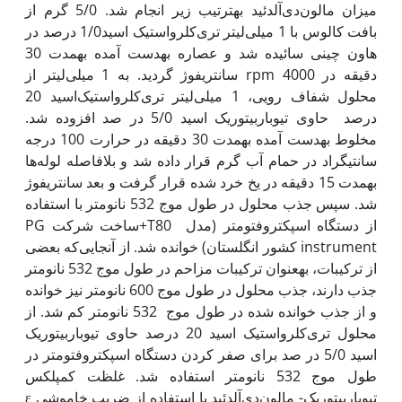
میزان مالون‌دی‌آلدئید به‏ترتیب زیر انجام شد. 5/0 گرم از
بافت کالوس با 1 میلی‌لیتر تری‌کلرواستیک ‌اسید1/0 درصد در
هاون چینی سائیده شد و عصاره به‏دست آمده به‏مدت 30
دقیقه در rpm 4000 سانتریفوژ گردید. به 1 میلی‌لیتر از
محلول شفاف رویی، 1 میلی‌لیتر تری‌کلرواستیک‌اسید 20
درصد حاوی تیوباربیتوریک اسید 5/0 در صد افزوده شد.
مخلوط به‏دست آمده به‏مدت 30 دقیقه در حرارت 100 درجه
سانتی‏گراد در حمام آب گرم قرار داده شد و بلافاصله لوله‌ها
به‏مدت 15 دقیقه در یخ خرد شده قرار گرفت و بعد سانتریفوژ
شد. سپس جذب محلول در طول موج 532 نانومتر با استفاده
از دستگاه اسپکتروفتومتر (مدل T80+ساخت شرکت PG
instrument کشور انگلستان) خوانده شد. از آنجایی‌که بعضی
از ترکیبات، به‏عنوان ترکیبات مزاحم در طول موج 532 نانومتر
جذب دارند، جذب محلول در طول موج 600 نانومتر نیز خوانده
و از جذب خوانده شده در طول موج 532 نانومتر کم شد. از
محلول تری‌کلرواستیک اسید 20 درصد حاوی تیوباربیتوریک
اسید 5/0 در صد برای صفر کردن دستگاه اسپکتروفتومتر در
طول موج 532 نانومتر استفاده شد. غلظت کمپلکس
تیوباربیتوریک- مالون‌دی‌آلدئید با استفاده از ضریب خاموشی ε