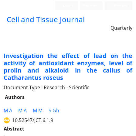
Login
Register
Persian
Cell and Tissue Journal
Quarterly
Investigation the effect of lead on the
activity of antioxidant enzymes, level of
prolin and alkaloid in the callus of
Catharantus roseus
Document Type : Research - Scientific
Authors
M A
M A
M M
S Gh
10.52547/JCT.6.1.9
Abstract