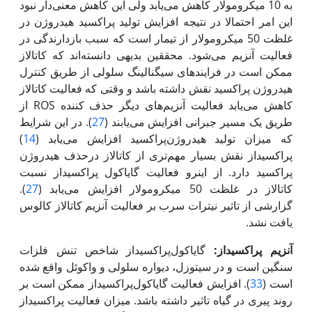
به 10 میکرومولار کاهش می‌یابد ولی این کاهش معنی‌دار نبود
این امر احتمالا در نتیجه افزایش تولید پراکسید هیدروژن در
غلظت 50 میکرومولار از تیمار است که سبب بازدارندگی در
فعالیت آنزیم می‌شود. محققین بدیهی دانسته‌اند که کاتالاز
ممکن است در فرایندهای سیگنالینگ سلولی از طریق کنترل
هیدروژن پراکسید نقش داشته باشد و وقتی که فعالیت کاتالاز
کاهش می‌یابد فعالیت آنزیم‌های دیگر حذف کننده ROS از
طریق یک مسیر جبرانی افزایش می‌یابند (
27
). در این شرایط
که میزان تولید هیدروژن‌پراکسید افزایش می‌یابد (
14
)
پراکسیداز نقش بسیار مهم‌تری از کاتالاز درحذف هیدروژن
پراکسید دارد. از این‏رو فعالیت گایاکول پراکسیداز نسبت
کاتالاز در غلظت 50 میکرومولار افزایش می‌یابد (
27
).
گزارشی از تاثیر نیترات سرب بر فعالیت آنزیم کاتالاز کالوس
یافت نشد.
آنزیم پراکسیداز:
گایاکول‌پراکسیداز شاخص تنش فلزات
سنگین است و در سیتوزل، دیواره سلولی و واکوئل واقع شده
است (
33
). افزایش فعالیت گایاکول‌پراکسیداز ممکن است بر
روند پیری در گیاه تاثیر داشته باشد. میزان فعالیت پراکسیداز