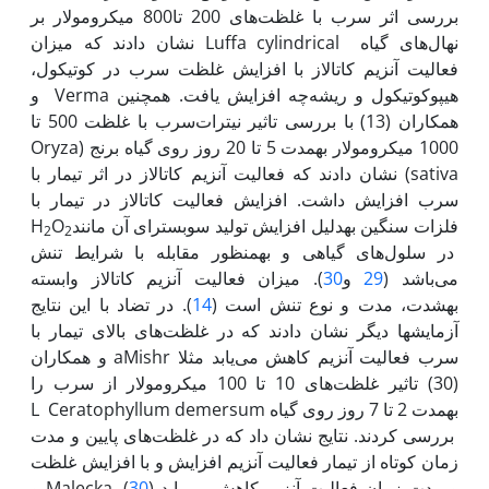
بررسی اثر سرب با غلظت‌های 200 تا800 میکرومولار بر
نهال‌های گیاه Luffa cylindrical‌ نشان دادند که میزان
فعالیت آنزیم کاتالاز با افزایش غلظت سرب در کوتیکول،
هیپوکوتیکول و ریشه‌چه افزایش یافت. همچنین Verma و
همکاران (13) با بررسی تاثیر نیترات‌سرب با غلظت 500 تا
1000 میکرومولار به‏مدت 5 تا 20 روز روی گیاه برنج (Oryza
sativa) نشان دادند که فعالیت آنزیم کاتالاز در اثر تیمار با
سرب افزایش داشت.‌ افزایش فعالیت کاتالاز در تیمار با
فلزات سنگین به‏دلیل افزایش تولید سوبسترای آن مانندH
O
2
2
در سلول‌های گیاهی و به‏منظور مقابله با شرایط تنش
می‌باشد (
29
و
30
). میزان فعالیت آنزیم کاتالاز وابسته
به‏شدت، مدت و نوع تنش است (
14
). در تضاد با این نتایج
آزمایش‏ها دیگر نشان دادند که در غلظت‌های بالای‌ تیمار با
سرب فعالیت آنزیم کاهش می‌یابد مثلا a‌Mishr و همکاران
(30) تاثیر غلظت‌های 10 تا 100 میکرومولار از سرب را
به‏مدت 2 تا 7 روز روی گیاه L Ceratophyllum demersum
بررسی کردند. نتایج نشان داد که در غلظت‌های پایین و مدت
زمان کوتاه از تیمار فعالیت آنزیم افزایش و با افزایش غلظت
و مدت زمان فعالیت آنزیم کاهش می‌یابد (
30
). Malecka و