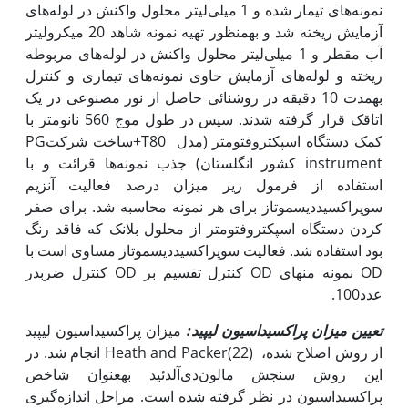
نمونه‌های تیمار شده و 1 میلی‌لیتر محلول واکنش در لوله‌های
آزمایش ریخته شد و به‏منظور تهیه نمونه شاهد 20 میکرولیتر
آب مقطر و 1 میلی‌لیتر محلول واکنش در لوله‌های مربوطه
ریخته و لوله‌های آزمایش حاوی نمونه‌های تیماری و کنترل
به‏مدت 10 دقیقه در روشنائی حاصل از نور مصنوعی در یک
اتاقک قرار گرفته شدند. سپس در طول موج 560 نانومتر با
کمک دستگاه اسپکتروفتومتر (مدل T80+ساخت شرکتPG
instrument کشور انگلستان) جذب نمونه‌ها قرائت و با
استفاده از فرمول زیر میزان درصد فعالیت آنزیم
سوپراکسیددیسموتاز برای هر نمونه محاسبه شد. برای صفر
کردن دستگاه اسپکتروفتومتر از محلول بلانک که فاقد ‌رنگ
بود استفاده شد. فعالیت سوپراکسیددیسموتاز مساوی است با
OD نمونه منهای OD کنترل تقسیم بر OD کنترل ضربدر
عدد100.
تعیین میزان پراکسیداسیون لیپید
:
میزان پراکسیداسیون لیپید
از روش اصلاح شده، Heath and Packer‌(22) انجام شد. در
این روش سنجش مالون‌دی‌آلدئید به‏عنوان شاخص
پراکسیداسیون در نظر گرفته شده ‌است. مراحل اندازه‌گیری