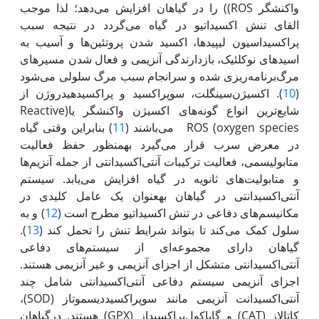
واکنش‏گر ROS)) را در گیاهان افزایش می‌دهد؛ لذا موجب
القای تنش اکسیداتیو در گیاه می‌گردد در نتیجه سبب
پراکسید‌اسیون لیپیدها، اکسید شدن پروتئین‌ها و آسیب به
اسید‌های نوکلئیک‌، بازدارندگی آنزیمی و فعال شدن مسیرهای
مرگ‌برنامه‌ریزی شده و سرانجام سبب مرگ سلولی می‌شود
(
10
). اکسی‍ژن‌سینگلت، سوپر‌اکسید و پر‌اکسید‌هیدروژن از
شایع‌ترین انواع گونه‌های اکسی‍ژن واکنش‏گر یا(Reactive
oxygen species) ROS ‌ می‌باشند (
11
) بنابراین وقتی گیاه
در معرض سرب قرار می‌گیرد به‏منظور حفظ فعالیت
متابولیسمی، فعالیت ترکیبات آنتی‌اکسیدانتی از جمله آنزیم‌ها
و متابولیت‌های ثانویه در گیاه افزایش می‌یابد. سیستم
آنتی‌اکسیدانتی در گیاهان به‏عنوان یک عامل کلیدی در
مکانیسم‌های دفاعی در تنش اکسیداتیو مطرح است (
12
) و به
سلول کمک می‌کند تا بتواند شرایط تنش را تحمل کند (
13
).
گیاهان دارای مجموعه‌ای از سیستم‌های دفاعی
آنتی‌اکسیدانتی متشکل از اجزای آنزیمی و غیر آنزیمی هستند.
اجزای آنزیمی سیستم دفاعی آنتی‌اکسیدانتی شامل چند
آنتی‌اکسیدانت آ‌نزیمی مانند سوپر‌اکسید‌دیسموتاز (SOD)،
کاتالاز (CAT) و گایاکول‌پراکسیداز (GPX) هستند. درگیاهان