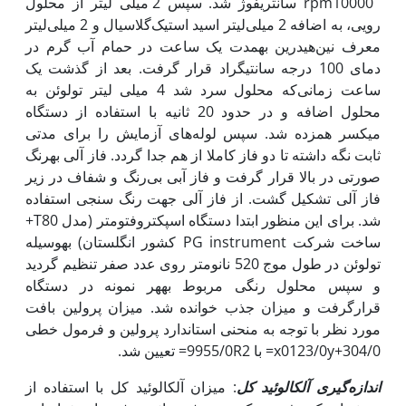
rpm10000 سانتریفوژ شد. سپس 2 میلی لیتر از محلول
رویی، به اضافه 2 میلی‌لیتر اسید استیک‌گلاسیال و 2 میلی‌لیتر
معرف نین‌هیدرین به‏مدت یک ساعت در حمام آب گرم در
دمای 100 درجه سانتی‎گراد قرار گرفت. بعد از گذشت یک
ساعت زمانی‌که محلول سرد شد 4 میلی لیتر تولوئن به
محلول اضافه و در حدود 20 ثانیه با استفاده از دستگاه
میکسر هم‏زده شد. سپس لوله‌های آزمایش را برای مدتی
ثابت نگه داشته تا دو فاز کاملا از هم جدا گردد. فاز آلی به‏رنگ
صورتی در بالا قرار گرفت و فاز آبی بی‌رنگ و شفاف در زیر
فاز آلی تشکیل گشت. از فاز آلی جهت رنگ سنجی استفاده
شد. برای این منظور ابتدا دستگاه اسپکتروفتومتر (مدل T80+
ساخت شرکت PG instrument کشور انگلستان) به‏وسیله
تولوئن در طول موج 520 نانومتر روی عدد صفر تنظیم گردید
و سپس محلول رنگی مربوط به‏هر نمونه در دستگاه
قرارگرفت و میزان جذب خوانده شد. میزان پرولین بافت
مورد نظر با توجه به منحنی استاندارد پرولین و فرمول خطی
304/0+x0123/0y= با 9955/0R2= تعیین شد.
اندازه‌گیری آلکالوئید کل
: میزان آلکالوئید کل با استفاده از