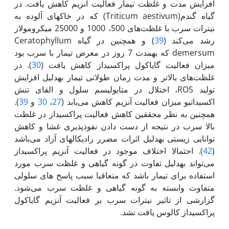
افزایش مدت و غلظت تیمار فعالیت آنزیم کاهش یافت. در
گیاه گندم(Triticum aestivum) که در خاک‏های آلوده به
نیترات سرب با غلظت‌های 500، 1000 و 25000 میکرومولار
رشد می‌کند (
39
) و همچنین در گیاه Ceratophyllum
demersum که به‏مدت 7 روز در معرض تیمار با سرب بود
میزان فعالیت گایاکول پراکسیداز کاهش یافت (
30
). در
غلظت‌های بالاتر و مدت زمان طولانی تیمار به‏دلیل افزایش
تولید ROS‌، اختلال در متابولیسم سلول و القای تنش
اکسیداتیو میزان فعالیت آنزیم کاهش می‌یابد (
27
،
30
و
39
).
همچنین به نظر محققین کاهش فعالیت پراکسیداز در غلظت
بالا سرب در نتیجه از دست دادن نفوذ‌پذیری غشا و کاهش
توانایی زیستی به‏دلیل اثرات مضرر رادیکال‏های آزاد می‌باشد
(
42
). احتمالا اختلاف موجود در فعالیت آنزیم پراکسیداز
می‌تواند به‏دلیل تفاوت در گونه گیاهی و غلظت سرب مورد
استفاده برای تیمار باشد که متعاقبا سبب پاسخ های سلولی
متفاوت وابسته به گونه گیاهی و غلظت سرب می‌شود.
گزارشی از تاثیر نیترات سرب بر فعالیت آنزیم گایاکول
پراکسیداز کالوس یافت نشد.