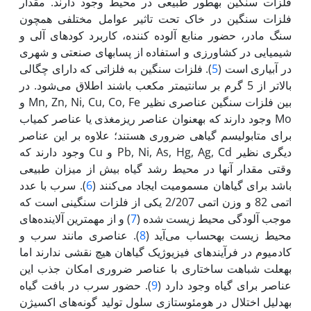
فلزات سنگین به‏طور طبیعی در محیط وجود دارند. مقدار
فلزات سنگین در خاک تحت تاثیر عوامل مختلفی همچون
سنگ مادر، حضور منابع آلوده کننده، کاربرد کودهای آلی و
شیمیایی در کشاورزی و استفاده از پساب‏های صنعتی و شهری
در آبیاری است (
5
). فلزات سنگین به فلزاتی که دارای چگالی
بالاتر از 5 گرم بر سانتی‏متر مکعب باشند اطلاق می‌شود. در
بین فلزات سنگین عناصری نظیر Mn, Zn, Ni, Cu, Co, Fe و
Mo وجود دارند که به‏عنوان عناصر ریز‌مغذی یا عناصر کمیاب
برای متابولیسم گیاهی ضروری هستند؛ علاوه بر این عناصر
دیگری نظیر Pb, Ni, As, Hg, Ag, Cd و Cu وجود دارند که
وقتی مقدار آن‏ها در محیط رشد گیاه بیش از میزان طبیعی
باشد برای گیاهان مسمومیت ایجاد می‌کنند ‌(
6
). سرب با عدد
اتمی 82 و وزن اتمی 2/207 یکی از فلزات سنگینی است که
موجب آلودگی محیط زیست شده (
7
) و از مهم‏ترین آلاینده‌های
محیط زیست به‏حساب می‌آید (
8
). عناصری مانند سرب و
کادمیوم در فرآیندهای فیزیوژیک گیاهان هیچ نقشی ندارند اما
به‏علت شباهت ساختاری با عناصر ضروری امکان جذب این
عناصر برای گیاه وجود دارد (
9
). حضور سرب در بافت گیاه
به‏دلیل اختلال در هومئوستازی سلول تولید گونه‌های اکسیژن