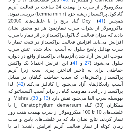
میکرومولار از سرب را به‏مدت 24 ساعت بر فعالیت آنزیم
گایاکول پراکسیداز ریشه خزه (Lemna minir) بررسی نموند.
همچنین Dey (
41
) گیاه برنج را با غلظت‌های 0تا200
ماکرو‌مولا‌ر از نیترات سرب تیمارنمود هر دو محقق نشان
دادند که میزان فعالیت گایاکول‌پراکسیداز در اثر تیمار با سرب
افزایش می‌یابد. افزایش فعالیت پراکسیداز در نتیجه تیمار با
سرب به‏دلیل پاسخ سلول‌ به آسیب ایجاد شده تنش سرب
موجب افزایش آزاد شدن آنزیم‌های پراکسیداز واقع در دیواره
سلول می‌شوند (
27
و
41
). این افزایش احتمالا یک واکنش
حفاظتی برای به تاخیر انداختن پیری است زیرا آنزیم‌
پراکسیداز واکنش‌های که سبب حفاظت گیاهان در مقابل
آسیب رادیکال‌های آزاد می‌شود را کاتالیز می‌کند (
42
). لذا
پراکسیداز در ایجاد مقاومت گیاه در برابر آسیب اکسیداتیو که
به‏وسیله سرب القا می‌شود نقش دارد (
13
و
30
). Mishra و
همکاران (30) گیاه Ceratophyllum demersum را با
غلظت‌های 10 تا 100 میکرومولار از سرب به‏مدت هفت روز
تیمار کردند، نتایج نشان داد که در غلظت‌های پایین و مدت
زمان کوتاه از تیمار فعالیت آنزیم افزایش داشت؛ اما با