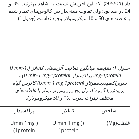
داد (05/0p<). که این افزایش نسبت به شاهد به‏ترتیب 35 و
24 در صد بود؛ ولی تفاوت معنی‌دار بین کالوس‌های تیمار شده
با غلظت‌های 50 و 10 میکرومولار وجود نداشت (جدول1).
جدول 1: مقایسه میانگین فعالیت آنزیم‌های کاتالاز (
(U min-1
mg-1protein
، پراکسیداز (
U min-1 mg-1protein
) و
سوپراکسیددیسموتاز
(Umin-1 mg-1protein)
کالوس گیاه
پریوش با گروه کنترل پنج روز پس از تیمار با غلظت‌های
مختلف نیترات سرب (10 و 50 میکرومولار).
شاخص
کاتالاز
پراکسیداز
غلظت(Mμ)
((U min-1 mg-
(Umin-1mg-
1protein)
1protein