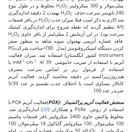
میلی‌مولار و 300 میکرو‌لیتر H
O
مخلوط و در طول موج
2
2
240 نانومتر سرعت حذف H
O
به‏مدت 2 دقیقه اندازه‌گیری
2
2
شد (لازم به ذکر است قبلا میزان جذب H
O
در بافر فسفات
2
2
4/0 تنظیم گردید که نقطه شروع برای اندازه‌گیری کینتیک
سرعت بود). در این آزمایش 2 میلی‌لیتر از بافر حاوی H
O
2
2
فاقد عصاره آنزیمی به‏عنوان نمونه شاهد به منظور صفر
کردن دستگاه اسپکتروفتومتر (مدل T80+ساخت شرکتPG
instrument کشور انگلستان) استفاده شد. میزان فعالیت
-1
-1
آنزیم با استفاده از ضریب خاموشی mM
cm
4/ 39 با
استفاده از فرمول زیر بر اساس سرعت مصرف
هیدروژن‌پراکسید در دقیقه محاسبه گردید. فعالیت آنزیم
کاتالاز مساوی است با اختلاف جذب تقسیم بر عدد 5/39
ضربدر عدد 100.
سنجش فعالیت آنزیم پراکسیداز
:(POX
)فعالیت آنزیم POX با
استفاده از روش Polle و همکاران (
20
) اندازه‌گیری شد.
مخلوط واکنش حاوی 2400 میکرولیتر بافر فسفات پتاسیم
100 میلی‌مولار، 100 میکرولیتر گایاکول 18 میلی‌مولار، 100
میکرولیتر از H
O
‌و 50 میکرولیتر عصاره آنزیمی در لوله
2
2