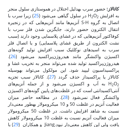
کاتالاز:
حضور سرب به‏دلیل اختلال در هموستازی سلول منجر
به افزایش H
O
در سلول گیاهی می‌شود (
25
) زیرا سرب با
2
2
اتصال به گروه S-H آنزیم‌ها مانند آنزیم‌هایی که در زنجیره
انتقال الکترون حضور دارند‌، جایگزین شدن فلز سرب با
کوفاکتور آنزیم‌هایی که در غشای پلاسمایی وجود دارند (سبب
نشت الکترون از طریق غشای پلاسمایی) و یا اتصال فلز
سرب به اسیدهای نوکلئیک سبب افزایش تولید گونه‌های
اکسیژن واکنش‏گر مانند هیدروژن‌پراکسید می‌شود (
26
).
هیدروژن‌پراکسید تولید شده می‌تواند منجر به تخریب غشا و
پراکسیداسیون لیپید شود. این مولکول می‌تواند به‏وسیله
کاتالاز یا پراکسیداز حذف گردد (
27
). کاتالاز سبب تجزیه
O
H
به آب و اکسیژن می‌شود و از جمله آنزیم‌های
2
2
آنتی‌اکسیدانتی است که در غلظت‌های پایین گونه‌های اکسی‍ژن
واکنش‏گر فعال نمی‌شود (
28
). در مطالعه حاضر میزان
فعالیت آنزیم در غلظت 50 و 10 میکرومولار به‏طور معنی‌دار
نسبت به شاهد افزایش داشت. در غلظت 50 میکرومولار
میزان فعالیت آنزیم نسبت به غلظت 10 میکرومولار کاهش
یافت ولی این کاهش معنی‌دار نبود.Jiang و همکاران (
29
) با