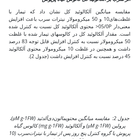
مقایسه میانگین آلکالوئید کل نشان داد که تیمار با
غلظت‌های10 و 50 میکرومولار نیترات سرب باعث افزایش
معنی‌دار 05/0P< محتوی آلکالوئید کل نسبت به کنترل شده
است. مقدار آلکالوئید کل در کالوس‏های تیمار شده با غلظت
50 میکرومولار نسبت به کنترل افزایش قابل توجه 83 درصد
داشت و همچنین در غلظت 10 میکرومولار محتوی آلکالوئید
45 درصد نسبت به کنترل افزایش داشت (جدول 2).
جدول 2: مقایسه میانگین محتوی
مالون‌دی‌آلدئید
(μM g-1FW)
،
پرولین
(μM g-1FW)
و آلکالوئید
(mg g-1FW)
کالوس گیاه
پریوش با گروه کنترل پنج روز پس از تیمار با نیترات‌سرب (10