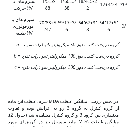
18/4±5/2
11/66±3/
11/5±2/
اسپرم های بی
17±3/28
*0
2
38
88
حرکت (%)
اسپرم های با
70/83±5
69/17±3/
64/67±3/
64/17±5/
0/
مورفولوژی
/47
6
8
6
طبیعی (%)
گروه دریافت کننده دوز 50 میکرولیتر نانو ذرات نقره =
a
گروه دریافت کننده دوز 100 میکرولیتر نانو ذرات نقره =
b
گروه دریافت کننده دوز 200 میکرولیتر نانو ذرات نقره =
c
در بخش بررسی میانگین غلظت MDA سرم، غلظت این ماده
از گروه کنترل به گروه 3 رو به افزایش بوده و تفاوت
معنی‏داری بین گروه 3 و گروه کنترل مشاهده شد (جدول 2).
میانگین غلظت MDA مایع سمینال نیز در گروه‏های مورد