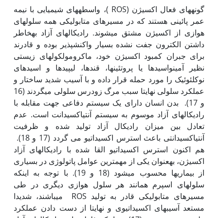
گونه‏های فعال اکسیژن (ROS )، واسطه‏های شیمیایی با نیمه
عمر پائینی هستند که در مسیرهای متابولیکی همه سلول‏های
هوازی از اکسیژن مشتق می‏شوند. رادیکال‏های آزاد به‏خاطر
داشتن الکترون جفت نشده بسیار واکنش‏پذیر بوده و قادرند
برای جبران کمبود اکسیژن خود، ماکرومولکول‏های زیستی
نظیر آمینواسیدها یا پروتئین‏ها، قندها، لیپیدها و اسیدهای
نوکلئوئیک را مورد حمله قرار داده و با آسیب شدید ساختار و
عمل‏کرد سلولی نهایتا سبب مرگ زودرس سلولی می‏گردند (16
و 17). بدن انسان دارای یک سیستم دفاعی جهت مقابله با
رادیکال‏های آزاد موسوم به سیستم آنتی‏اکسیدانت است. عدم
تعادل بین میزان رادیکال آزاد تولید شده و ظرفیت
آنتی‏اکسیدانتی باعث استرس اکسیداتیو می گردد (17 و 18).
هم اکنون استرس اکسیداتیو القا شده با رادیکال‏های آزاد
اکسیژن، به‏عنوان یکی از مهم‏ترین عوامل پاتولوژی در بسیاری
از بیماری‏ها محسوب می‏شود (18 و 19). با توجه به اینکه
سلول‏های اسپرم همانند هر سلول هوازی دیگری در طی
مسیرهای متابولیکی قادر به تولید ROS می‏باشند، شدیدا
مستعد آسیب‏های اکسیداتیوی و نهایتا از دست دادن عمل‏کرد