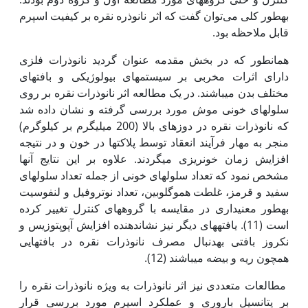
به‏طور کلی می‌توان گفت که اثر نانوذره نقره بر کیفیت اسپرم
قابل ملاحظه بود.
همانطور که در بخش مقدمه عنوان گردید نانوذرات فلزی
دارای اثرات مخربی بر سیستم‏های بیولوژیکی و بافت‏های
مختلف بدن می‏باشند. در یک مطالعه اثر نانوذرات نقره بر روی
سلول‏های خونی موش مورد بررسی گرفته و نشان داده شد
که نانوذرات نقره در دوزهای بالا (200 میلی‏گرم بر کیلوگرم)
منجر به مهار فرآیند انعقاد توسط پلاکت‏ها در خون و در نتیجه
افزایش زمان خون‏ریزی می‏گردند. علاوه بر این نتایج آن‏ها
مشخص نمود که تعداد سلول‏های خونی از جمله تعداد سلول‏های
سفید و قرمز، غلطت هموگلوبین، تعداد نوتروفیل و لنفوسیت
به‏طور معنی‏داری در مقایسه با گروه‏های کنترل تغییر کرده
است (11). یافته‏های دیگر نیز نشان‏دهنده افزایش آپوپتوزیس و
نکروز بافتی به‏دنبال مصرف نانوذرات نقره در بافت‏هایی
همچون ریه و بیضه می‏باشند (12).
مطالعات متعددی نیز اثر نانوذرات به ویژه نانوذرات نقره را
بر پتانسیل باروری و عمل‏کرد اسپرم مورد بررسی قرار