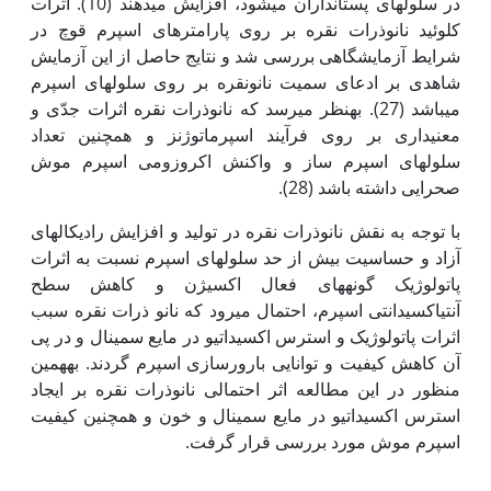
در سلول‏های پستانداران می‏شود، افزایش می‏دهند (10). اثرات
کلوئید نانوذرات نقره بر روی پارامترهای اسپرم قوچ در
شرایط آزمایشگاهی بررسی شد و نتایج حاصل از این آزمایش
شاهدی بر ادعای سمیت نانونقره بر روی سلول‏های اسپرم
می‏باشد (27). به‏نظر می‏رسد که نانوذرات نقره اثرات جدّی و
معنی‏داری بر روی فرآیند اسپرماتوژنز و همچنین تعداد
سلول‏های اسپرم ساز و واکنش اکروزومی اسپرم موش
صحرایی داشته باشد (28).
با توجه به نقش نانوذرات نقره در تولید و افزایش رادیکال‏های
آزاد و حساسیت بیش از حد سلول‏های اسپرم نسبت به اثرات
پاتولوژیک گونه‏های فعال اکسیژن و کاهش سطح
آنتی‏اکسیدانتی اسپرم، احتمال می‏رود که نانو ذرات نقره سبب
اثرات پاتولوژیک و استرس اکسیداتیو در مایع سمینال و در پی
آن کاهش کیفیت و توانایی بارورسازی اسپرم گردند. به‏همین
منظور در این مطالعه اثر احتمالی نانوذرات نقره بر ایجاد
استرس اکسیداتیو در مایع سمینال و خون و همچنین کیفیت
اسپرم موش مورد بررسی قرار گرفت.