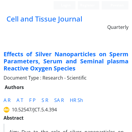
Login
Register
Persian
Cell and Tissue Journal
Quarterly
Effects of Silver Nanoparticles on Sperm
Parameters, Serum and Seminal plasma
Reactive Oxygen Species
Document Type : Research - Scientific
Authors
A R
A T
F P
S R
SA R
HR Sh
10.52547/JCT.5.4.394
Abstract