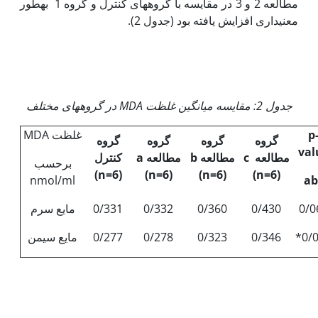
مطالعه 2 و 3 در مقایسه با گروه‏های کنترل و گروه 1 به‏طور
معنی‏داری افزایش یافته بود (جدول 2).
جدول 2: مقایسه میانگین غلظت
MDA
در گروه‏های مختلف
p
غلظت MDA
گروه
گروه
گروه
گروه
val
مطالعه
c
مطالعه
b
مطالعه
a
کنترل
برحسب
)
n=6
(
(
n=6
)
(
n=6
)
(
n=6
)
nmol/ml
ab
0/0
0/430
0/360
0/332
0/331
مایع سرم
*0/
0/346
0/323
0/278
0/277
مایع سیمن