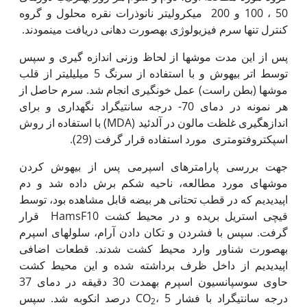
50 ، 100 و 200 میکرولیتر نانوذرات نقره محلول و گروه
کنترل تنها سرم فیزیولوژی به‏صورت دهانی دریافت می‏نمودند.
پس از این مدت موش‏ها از لحاظ وزنی اندازه گیری و سپس
توسط اتر بی‏هوش و با استفاده از سرنگ 5 میلی‏لیتر از قلب
موش‏ها (بطن راست) عمل خون‏گیری انجام شد. سرم حاصل از
هر نمونه در دمای 70- درجه سانتی‏گراد نگه‏داری و برای
اندازه‏گیری غلظت مالون در آلدئید (MDA) با استفاده از روش
اسپکتروفتومتری مورد استفاده قرار گرفت (29).
جهت بررسی پارامترهای اسپرمی پس از بی‏هوش کردن
موش‏های مورد مطالعه، ناحیه شکم برش داده شد و دم
اپی‏دیدیم که در قطب تحتانی هر بیضه قابل مشاهده بود، توسط
قیچی استریل بریده و در محیط کشت HamsF10 قرار
گرفت. سپس با فشردن و تکان دادن آرام، سلول‏های اسپرم
به‏صورت شناور وارد محیط کشت شدند. قطعات اضافی
اپی‏دیدیم از داخل ظرف برداشته شده و این محیط کشت
حاوی سوسپانسیون اسپرم به‏مدت 30 دقیقه در دمای 37
درجه سانتی‏گراد با فشار CO
، 5 درصد انکوبه شد. سپس
2