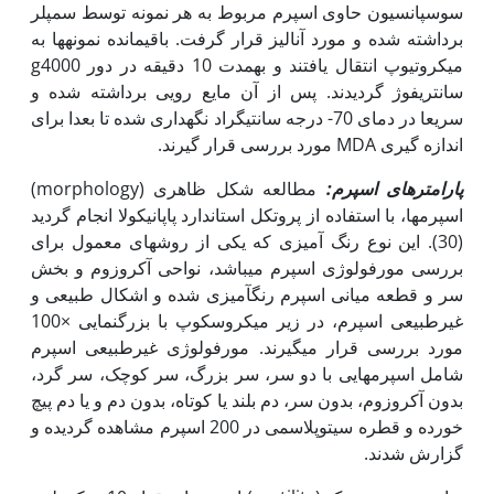
سوسپانسیون حاوی اسپرم مربوط به هر نمونه توسط سمپلر
برداشته شده و مورد آنالیز قرار گرفت. باقیمانده نمونه‏ها به
میکروتیوپ انتقال یافتند و به‏مدت 10 دقیقه در دور g4000
سانتریفوژ گردیدند. پس از آن مایع رویی برداشته شده و
سریعا در دمای 70- درجه سانتی‏گراد نگه‏داری شده تا بعدا برای
اندازه گیری MDA مورد بررسی قرار گیرند.
پارامتر‏های اسپرم:
مطالعه شکل ظاهری (morphology)
اسپرم‏ها، با استفاده از پروتکل استاندارد پاپانیکولا انجام گردید
(30). این نوع رنگ آمیزی که یکی از روش‏های معمول برای
بررسی مورفولوژی اسپرم می‏باشد، نواحی آکروزوم و بخش
سر و قطعه میانی اسپرم رنگ‏آمیزی شده و اشکال طبیعی و
غیرطبیعی اسپرم، در زیر میکروسکوپ با بزرگنمایی ×100
مورد بررسی قرار می‏گیرند. مورفولوژی غیرطبیعی اسپرم
شامل اسپرم‏هایی با دو سر، سر بزرگ، سر کوچک، سر گرد،
بدون آکروزوم، بدون سر، دم بلند یا کوتاه، بدون دم و یا دم پیچ
خورده و قطره سیتوپلاسمی در 200 اسپرم مشاهده گردیده و
گزارش شدند.