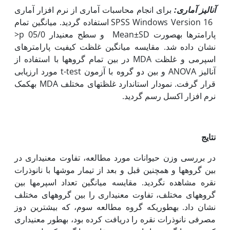
آنالیز آماری:
برای انجام محاسبات آماری از نرم افزار آماری
SPSS Windows Version 16 استفاده گردید. میانگین تمام
پارامترها به‏صورت Mean±SD و سطح معنی‏دار 05/0 p<
نشان داده شد. مقایسه میانگین غلظت کیفیت پارامترهای
اسپرمی و غلظت MDA در بین تمام گروه‏ها با استفاده از
آنالیز ANOVA و بین دو گروه با آزمون t-test مورد ارزیابی
قرار گرفت. نمودار استاندارد غلظت‏های مختلف MDA به‏کمک
نرم افزار اکسل رسم گردید.
نتایج
در بررسی وزن حیوانات مورد مطالعه، تفاوت معنی‏داری در
بین گروه‏ها و همچنین قبل و بعد از تیمار موش‏ها با نانوذرات
نقره مشاهده نگردید. مقایسه میانگین تعداد اسپرم‏ها بین
گروه‏های مختلف، تفاوت معنی‏داری را بین گروه‏های مختلف
نشان داد. به‏طوری‏که گروه مطالعه سوم، که بیشترین دوز
مصرفی نانوذرات نقره را دریافت کرده بود، به‏طور معنی‏داری