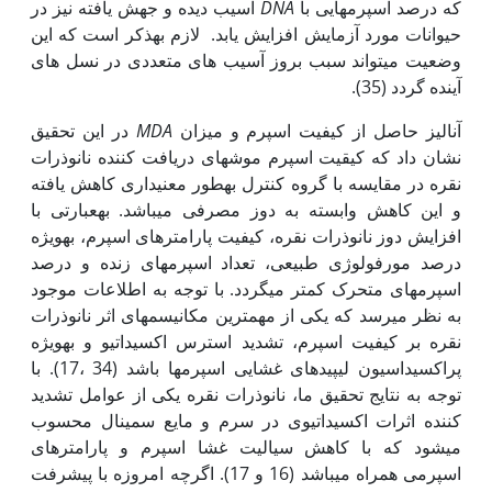
که درصد اسپرم‏هایی با
DNA
آسیب دیده و جهش یافته نیز در
حیوانات مورد آزمایش افزایش یابد. لازم به‏ذکر است که این
وضعیت می‏تواند سبب بروز آسیب های متعددی در نسل های
آینده گردد (35).
آنالیز حاصل از کیفیت اسپرم و میزان
MDA
در این تحقیق
نشان داد که کیقیت اسپرم موش‏های دریافت کننده نانوذرات
نقره در مقایسه با گروه کنترل به‏طور معنی‏داری کاهش یافته
و این کاهش وابسته به دوز مصرفی می‏باشد. به‏عبارتی با
افزایش دوز نانوذرات نقره، کیفیت پارامترهای اسپرم، به‏ویژه
درصد مورفولوژی طبیعی، تعداد اسپرم‏های زنده و درصد
اسپرم‏های متحرک کمتر می‏گردد. با توجه به اطلاعات موجود
به نظر می‏رسد که یکی از مهم‏ترین مکانیسم‏های اثر نانوذرات
نقره بر کیفیت اسپرم، تشدید استرس اکسیداتیو و به‏ویژه
پراکسیداسیون لیپیدهای غشایی اسپرم‏ها باشد (34 ،17). با
توجه به نتایج تحقیق ما، نانوذرات نقره یکی از عوامل تشدید
کننده اثرات اکسیداتیوی در سرم و مایع سمینال محسوب
می‏شود که با کاهش سیالیت غشا اسپرم و پارامترهای
اسپرمی همراه می‏باشد (16 و 17). اگرچه امروزه با پیشرفت