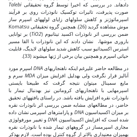
داده‏اند. در بررسی که اخیرا توسط گروه تحقیقاتی
Talebi
صورت پذیرفت، تاثیرات توکسیک نانوذرات روی بر فرآیند
اسپرماتوژنز و کاهش سلول‏های زایای لوله‏های اسپرم ساز
موش مشاهده گردید (26). همچنین گروه تحقیقاتی Komatsu
ضمن بررسی اثر نانوذرات اکسید تیتانیوم (
TiO2
) بر توانایی
باروری موش‏ها، نشان دادند که این نانوذرات با القا مسیر
استرس اکسیداتیو سبب کاهش شدید سلول‏های لایدیگ، قابلیت
حیاتی اسپرم و همچنین بیان برخی از ژن‏ها می‏شوند (33).
در مطالعه حاضر علی‏رغم اینکه ناهنجاری‏های
DNA
اسپرم مورد
آنالیز قرار نگرفت ولی به‏دلیل افزایش میزان
MDA
سرم و
مایع سمینال می‏توان نتیجه گرفت که طبیعتا بایستی
اسپرم‏هایی با ناهنجاری‏های کروماتین نیز به‏دنبال تیمار با
نانوذرات نقره افزایش یافته باشد. در راستای یافته‏های تحقیق
حاضر، در مطالعه‏ای مشابه ضمن بررسی اثر نانوذرات نقره
بر میزان اکسیداسیون
DNA
و پارامترهای اسپرمی نشان داده
شده است که افزایش اکسیداسیون
DNA
و تغییر مورفولوژی
مجاری اسپرم‏ساز در گروه‏های تیمار شده با نانوذرات نقره
به‏میزان معنی‏داری بالاتر از گروه کنترل بوده است. لازم به‏ذکر