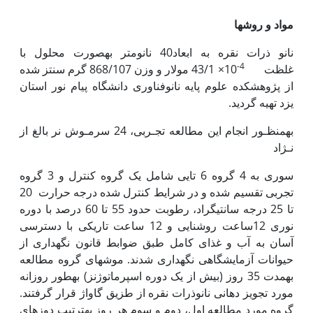
مواد و روش‏ها
نانو ذرات نقره به ابعاد40 نانومتر به‏صورت محلول با
4-
غلظت
10× 43/1 مولار و وزن 868/107 گرم سنتز شده
از پژوهشکده علوم پایه نانوفناوری دانشگاه پیام نور استان
یزد تهیه گردید.
به‏منظـور انجام این مطالعه تجـربی، 24 سرمـوش نر بالغ از
نـژاد
سوری به 4 گروه 6 تایی شامل یک گروه کنترل و 3 گروه
تجربی تقسیم شده و در شرایط کنترل شده درجه حرارت 20
تا 25 درجه سانتی‏گراد، رطوبت حدود 55 تا 60 درصد با دوره
نوری 12ساعت روشنایی و 12 ساعت تاریکی با دسترسی
آسان به آب و غذای کامل طبق ضوابط قانون نگه‏داری از
حیوانات آزمایشگاهی نگه‏داری شدند. موش‏های گروه مطالعه
به‏مدت 35 روز (بیش از یک دوره اسپرماتوژنز) به‏طور روزانه
مورد تجویز دهانی نانوذرات نقره از طزیق گاواژ قرار گرفتند.
گروه مورد مطالعه اول، دوم و سوم هر روز به‏ترتیب دوزهای