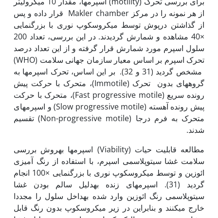
برای بررسی تحرک (motility) اسپرم‏ها‏، مقدار 10 میکرولیتر
از هر نمونه را در مرکز Makler chamber قرار داده و پس
از گذاشتن درپوش توسط میکروسکوپ نوری با بزرگنمایی
×40 مشاهده و شمارش گردیدند. در این بررسی، تعداد 200
سلول اسپرم مورد شمارش قرار گرفته و از این تعداد درصد
تحرک اسپرم بر اساس معیار سازمان جهانی سلامت (WHO)
مشخص گردید (31 و 32). بر این اساس، تحرک اسپرم‏ها به
گروه‏های بدون تحرک (Immotile)، متحرک با حرکت پیش
رونده سریع (Fast progressive motile)، متحرک با حرکت
پیش رونده آهسته (Slow progressive motile) و اسپرم‏های
متحرک به فرم درجا (Non-progressive motile) تقسیم
شدند.
مطالعه قابلیت حیات (Viability) اسپرم‏ها به‏روش بررسی
سلامت غشا سیتوپلاسمی اسپرم، با استفاده از رنگ آمیزی
ائوزین و توسط میکروسکوپ نوری با بزرگنمایی ×100 انجام
گردید (31). اسپرم‏های زنده به‏دلیل سالم بودن غشا
سیتوپلاسمی رنگ ائوزین وارد شده به‏داخل سلول را مجددا
خارج می‏کنند و بنابراین در زیر میکروسکوپ بدون رنگ قابل