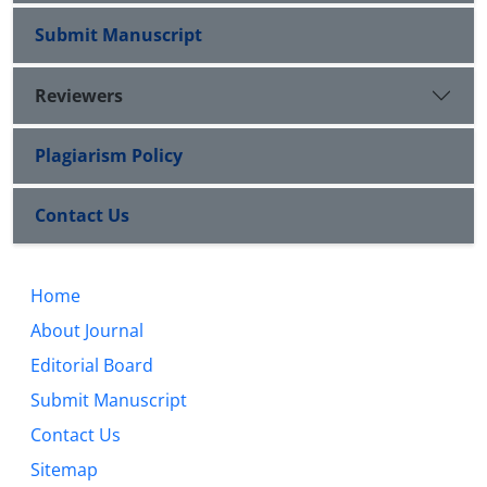
Submit Manuscript
Reviewers
Plagiarism Policy
Contact Us
Home
About Journal
Editorial Board
Submit Manuscript
Contact Us
Sitemap