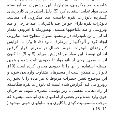
خاصیت ضد میکروبی، می‏توان از این پوشش در صنایع بسته
بندی مواد غذایی استفاده کرد (5). دلیل اصلی برای کاربردهای
گسترده نانوذرات نقره خاصیت ضد میکروبی آن می‏باشد.
نانوذرات نقره دارای خواص ضد باکتریایی، ضد قارچی و ضد
ویروسی و ضد تک‏یاخته‏ها هستند، به‏طوری‏که با افزودن مقدار
اندکی از این نانوذرات در پوشش‏ها می‏توان سطوح ضد میکروبی
ایجاد کرد و آلودگی‏ها را برطرف نمود (5، 6 و7). با افزایش
کاربردهای نانوذرات نقره، احتمال در معرض قرار گرفتن
انسان توسط این مواد نیز افزایش می‏یابد (8 و 9). تا کنون
اثرات سمی برخی از نانو مواد تا حدودی ثابت شده و همین
مسئله استفاده از آن‏ها را تا حدودی محدود کرده است (10).
نانو ذرات ممکن است از مسیر‏های متفاوت وارد بدن شوند و
این موضوع تعیین خطرات مربوط به هر ماده را با دشواری
روبرو می کند. گزارش شده است که نانوذرات نقره هنگامی‏که
از راه دهانی، تنفسی یا زیر پوستی مصرف شوند، به جریان
خون وارد شده و در بعضی از اندام‏های بدن انباشته می‏شوند که
موجب مسمومیت کبدی یا کلیوی و یا سلول‏های خونی می‏شود (
11- 15 ).