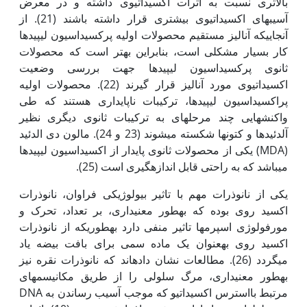
بالاتری نسبت به اثرات اکسیداتیوی داشته و در معرض
آسیب‏های اکسیداتیوی بیشتری قرار داشته باشند (21). از
آنجایی‏که آنالیز مستقیم محصولات اولیه پرکسیداسیون لیپیدها
کار بسیار مشکلی است، بنابراین بهتر است که محصولات
ثانوی پرکسیداسیون لیپیدها جهت بررسی وضعیت
اکسیداتیوی مورد آنالیز قرار گیرند (22). محصولات اولیه
پراکسیداسیون لیپیدها، ترکیبات ناپایداری هستند که طی
واکنش‏هایی چند مرحله‏ای به ترکیبات ثانوی دیگری نظیر
آلدئیدها و کتون‏ها شکسته می‏شوند (23 و 24). مالون دی الدئید
(MDA) یکی از محصولات ثانوی پایدار از اکسیداسیون لیپیدها
می‏باشد که به راحتی قابل اندازه‏گیری است (25).
یکی از نانوذرات مهم با تاثیر بیولوژیکی فراوان، نانوذرات
اکسید روی بوده که به‏طور معنی‏داری، بر تعداد، تحرک و
مورفولوژی اسپرم‏ها تاثیر منفی دارد به‏طوری‏که از نانوذرات
اکسید روی به‏عنوان یک ماده سمی برای بافت بیضه یاد
می‏گردد (26). مطالعات نشان داده‏اند که نانوذرات نقره نیز
به‏طور معنی‏داری، مرگ سلولی را از طریق مکانیسم‏های
مرتبط بااسترس اکسیداتیو که موجب آسیب رساندن به DNA