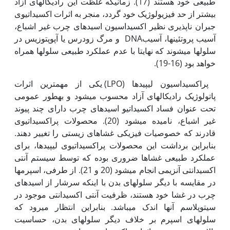
طبیعی خود هستند (17). زمانی‏که غلظت این رادیکال‏های آزاد
بیشتر از حد فیزیولوژیک خود گردد، منجر به اثرات اکسیداتیوی
جبران ناپذیری نظیر اکسیداسیون اسیدهای چرب غیر اشباع،
آسیب پروتئین‏ها، آسیبDNA و مرگ زودرس یا آپوپتوزیس در
سلول‏ها می‏شوند که نهایتا با عدم عمل‏کرد طبیعی سلول‏ها همراه
خواهد بود (16-19).
پراکسیداسیون لیپیدها (LPO) یکی از مهم‏ترین اثرات
پاتولوژیک رادیکال‏های آزاد محسوب می‏شود و به‏طور عمومی
تحت عنوان فساد اکسیداتیو اسیدهای چرب دارای چند پیوند
غیر اشباع‏، نامیده می‏شود (20). محصولات پراکسیداتیوی
قادرند که خصوصیات فیزیکی غشاهای زیستی را تغییر دهند.
بنابراین برداشت این محصولات پراکسیداتیوی لیپیدها، برای
عمل‏کرد طبیعی غشاها ضروری بوده که توسط سیستم آنتی
اکسیدانتی آنزیمی انجام می‏شود (20 و 21). از طرفی، اسپرم‏ها
در مقایسه با دیگر سلول‏های بدن با اینکه سرشار از اسیدهای
چرب در غشا خود هستند، ظرفیت آنتی اکسیدانتی موجود در
سیتوپلاسم آن‏ها اندک می‏باشد. بنابراین انتظار می‏رود که
سلول‏های اسپرم بر خلاف دیگر سلول‏های بدن، حساسیت