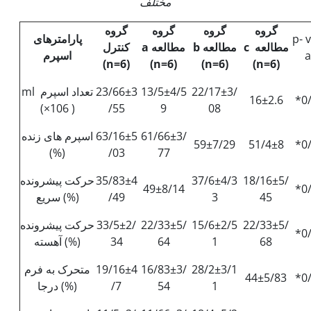
مختلف
گروه
گروه
گروه
گروه
p- 
پارامترهای
مطالعه
c
مطالعه
b
مطالعه
a
کنترل
a
اسپرم
)
n=6
(
(
n=6
)
(
n=6
)
(
n=6
)
22/17±3/
13/5±4/5
23/66±3
تعداد اسپرم ml
16±2.6
*0
(×106 )
/55
9
08
61/66±3/
63/16±5
اسپرم های زنده
59±7/29
51/4±8
*0
(%)
/03
77
18/16±5/
37/6±4/3
35/83±4
حرکت پیشرونده
49±8/14
*0
45
3
/49
سریع (%)
22/33±5/
15/6±2/5
22/33±5/
33/5±2/
حرکت پیشرونده
*0
68
1
64
34
آهسته (%)
28/2±3/1
16/83±3/
19/16±4
متحرک به فرم
44±5/83
*0
1
54
/7
درجا (%)