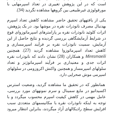
است که در این پژوهش تغییری در تعداد اسپرم‏هایی با
مورفولوژی غیرطبیعی بین گروه‏ها مشاهده نگردید (34).
یکی از یافته‏های تحقیق حاضر مشاهده کاهش تعداد اسپرم
به‏دنبال مصرف نانوذرات نقره در موش‏ها بود. در یک پژوهش،
اثرات کلوئید نانوذرات نقره بر پارامترهای اسپرماتوزوای قوچ
در شرایط آزمایشگاهی بررسی گردیده و نتایج حاصل از این
آزمایش، سمیت نانوذرات نقره بر فرآیند اسپرم‏سازی و
کاهش تعداد اسپرماتوزوا مشاهده گردید (27). همچنین
Miresmaeili
و همکاران (28) نشان دادند که نانوذرات نقره
اثرات جدی و معنی‏داری بر فرآیند اسپرماتوژنز و تعداد
سلول‏های اسپرم‏ساز و همچنین واکنش اکروزومی در سلول‏های
اسپرمی موش صحرایی دارد.
همانطور که در تحقیق ما مشاهده گردید، وضعیت استرس
اکسیداتیو در مایع سمینال و سرم نمونه‏های مورد بررسی،
عامل مهمی در کاهش کیفیت اسپرم محسوب می‏گردد و با
توجه به اینکه نانوذرات نقره با مکانیسم‏های متعددی سبب
افزایش سطح رادیکال‏های آزاد می‏گردند، بنابراین انتظار می‏رود