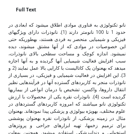
Full Text
نانو تکنولوژی به فناوری موادی اطلاق می‏شود که ابعادی در
حدود 1 تا 100 نانومتر دارند (1). نانوذرات دارای ویژگی‏های
فیزیکی و شیمیایی منحصر به فردی هستند، به‏طوری‏که حتی
این خصوصیات در موادی که از آن‏ها مشتق می‏شوند، دیده
نمی‏شود. اندازه کوچک و مساحت سطحی بالای نانوذرات،
سبب افزایش فعالیت شیمیایی آن‏ها گردیده و به آن‏ها اجازه
می‏دهد که به‏عنوان یک کاتالیست با کارایی بالا عمل نمایند (2 و
3). این افزایش در فعالیت شیمیایی و فیزیکی، در بسیاری از
نانوذرات منجر به کاربردهای گسترده آن‏ها در فرآیندهایی نظیر
انتقال داروها، واکسن، تشخیص یا درمان انواعی از بیماری‏ها
گردیده است (4). نانوذرات نقره یکی از محصولات با ارزش
تکنولوژی نانو می‏باشند که امروزه کاربردهای گسترده‏ای در
علوم مختلف، به‏ویژه بیولوژی و پزشکی پیدا نموده‏اند. به‏عنوان
مثال در زمینه پزشکی، از نانوذرات نقره به‏عنوان پوششی
برای ترمیم زخم‏ها، تهیه ابزارهای جراحی و پروتزهای
استخوانی و دندانپزشکی استفاده می‏شود. همچنین به‏علت