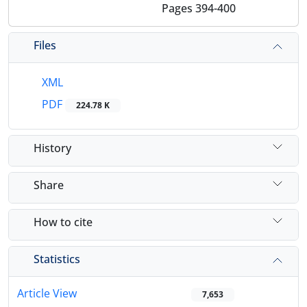
Pages
394-400
Files
XML
PDF
224.78 K
History
Share
How to cite
Statistics
Article View
7,653