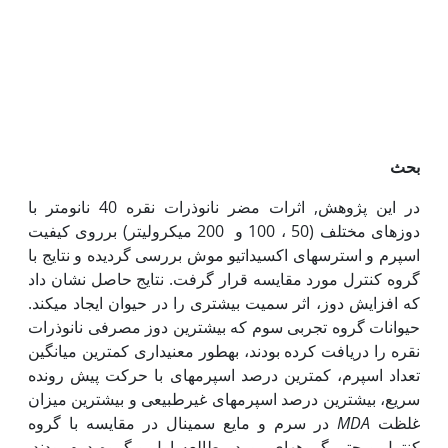
بحث
در این پژوهش, اثرات مضر نانوذرات نقره 40 نانومتر با
دوزهای مختلف (50 ، 100 و 200 میکرولیتر) برروی کیفیت
اسپرم و استرس‏های اکسیداتیو موش بررسی گردیده و نتایج با
گروه کنترل مورد مقایسه قرار گرفت. نتایج حاصل نشان داد
که افزایش دوز، اثر سمیت بیشتری را در حیوان ایجاد می‏کند.
حیوانات گروه تجربی سوم که بیشترین دوز مصرفی نانوذرات
نقره را دریافت کرده بودند، به‏طور معنی‏داری کمترین میانگین
تعداد اسپرم، کمترین درصد اسپرم‏های با حرکت پیش رونده
سریع، بیشترین درصد اسپرم‏های غیرطبیعی و بیشترین میزان
غلظت
MDA
در سرم و مایع سمینال در مقایسه با گروه
کنترل و حتی گروه‏های مورد مطالعه اول و گروه دوم بودند.