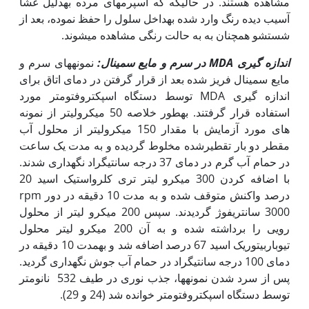
مشاهده هستند. در حالی‏که که اسپرم‏های مرده به‏دلیل غشا
آسیب دیده رنگ وارد شده به‏داخل سلول را حفظ نموده، بعد از
شستشو همچنان به به حالت رنگی مشاهده می‏شوند.
اندازه گیری
MDA
در سرم و مایع سمینال:
نمونه‏های سرم و
مایع سمینال فریز شده بعد از قرار گرفتن در دمای اتاق برای
اندازه گیری MDA توسط دستگاه اسپکتروفتومتر مورد
استفاده قرار گرفتند. به‏طور خلاصه 50 میکرولیتر از نمونه
های مورد آزمایش با مقدار 150 میکرولیتر از محلول آب
مقطر دو بار تقطیرشده مخلوط گردیده و به مدت یک ساعت
در حمام آب گرم در دمای 37 درجه سانتی‏گراد نگه‏داری شدند.
با اضافه کردن 300 میکرو لیتر تری کلرواستیک اسید 20
درصد واکنش متوقف شده و به مدت 10 دقیقه در دور rpm
3000 سانتریفوژ گردیدند. سپس 200 میکرو لیتر از محلول
رویی را برداشته شده و به آن 200 میکرو لیتر محلول
تیوباربیتوریک اسید 67 درصد اضافه شد و به‏مدت 10 دقیقه در
دمای 100 درجه سانتی‏گراد در حمام آب جوش نگه‏داری گردید.
پس از سرد شدن نمونه‏ها، جذب نوری در طیف 532 نانومتر
توسط دستگاه اسپکتروفتومتر خوانده شد (24 و 29).