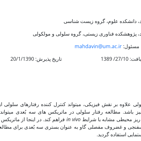
 مسئول:
mahdavin@um.ac.ir
اریخ پذیرش: 20/1/1390
 علاوه بر نقش فیزیکی، می‏تواند کنترل کننده رفتارهای سلولی از 
ز باشد. مطالعه رفتار سلولی در ماتریکس های سه بُعدی می‏تواند ا
یز محیطی مشابه با شرایط
in vivo
فراهم کند. در اینجا از ماتریکس
فنجی و غضروف مفصلی گاو به عنوان بستری سه بُعدی برای مطالع
تمایی استفاده گردید.