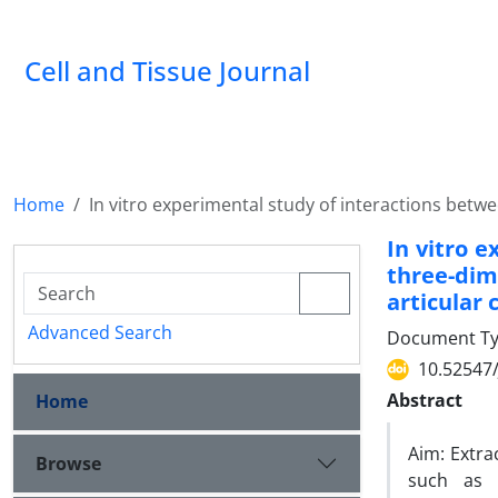
Cell and Tissue Journal
Home
In vitro experimental study of interactions betw
In vitro 
three-di
articular 
Advanced Search
Document Type
10.52547/
Abstract
Home
Aim: Extrac
Browse
such as p