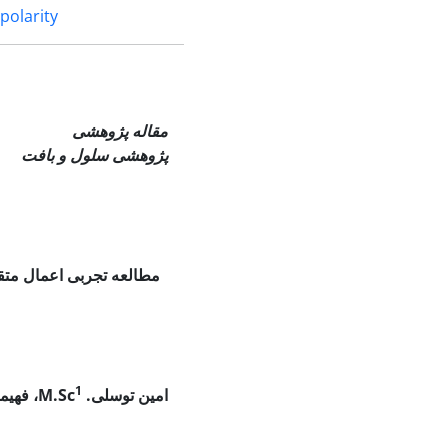
 polarity
مقاله 
پژوهشی سلول و بافت
مطالعه تجربی اعمال متق
1
امین توسلی.
M.Sc
،
فهیم