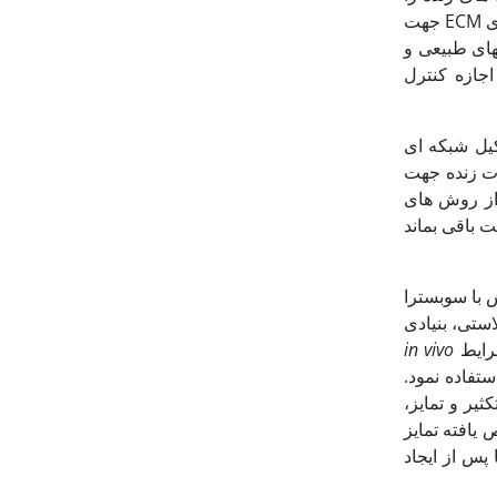
جهت بررسی رفتارهای سلولی تداعی کند. تا کنون داربست های 3D بی‏شماری به عنوان جانشین‏های ECM جهت
‏های طبیعی و
اجازه کنترل
 هسته‏دار در یک ECM فشرده که تشکیل شبکه ای
 لذا می‏توان از ECM بافت‏های موجودات زنده جهت
 از روش های
ی بافت از ECM می‏توان بهره برد، تا در نهایت تنها ECM از بافت باقی بماند
 با سوبسترا
استی، بنیادی
in vivo
ستفاده نمود.
ثیر و تمایز،
 یافته تمایز
ها پس از ایجاد