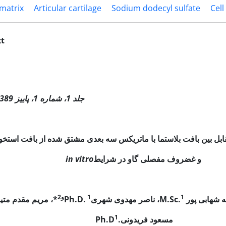
 matrix
Articular cartilage
Sodium dodecyl sulfate
Cell
xt
پژوهشی مجله عل
جلد 1، شماره 1، پاییز 1389،
ابل بین بافت بلاستما با ماتریکس سه بعدی مشتق شده از بافت استخ
و غضروف مفصلی گاو در شرایط
in vitro
1
1و2
ه شهابی پور
M.Sc.
، ناصر مهدوی شهری
Ph.D.
*،
مریم مقدم متی
1
مسعود فریدونی.
Ph.D