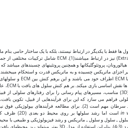
لول ها فقط با یکدیگر در ارتباط نیستند، بلکه با یک ساختار حامی بنام 
سلولی (Extracellular matrix) نیز در ارتباط می‏باشند(1). ECM شامل ترکیب
ونان، پروتئوگلیکان‏ها و همچنین پروتئین‏های چسبنده‏ای می‏باشد که به
 اجزای ماتریکس چسبیده و به ماتریکس قدرت و استحکام می‏بخشند. 
بافت قادر به برهم کنش با ECM اطراف خود می ب
جهت گیری و رفتار سلول
نمودن ساختار سه بعدی (3D) مناسب، مسیرهای پیام رسانی را برای رفتارهای سلولی ا
ولی فراهم می سازد که این برای فرآیندهایی از قبیل، تکوین بافت،
پاسخ های ایمنی و پیشبرد سرطان مهم است (2). برای مطالعه فرآیندهای بیولوژی
in 
است اما رشد سلول‏ها بر روی 
ول ـ سلول و سلول ـ ماتریکس و رشد فیزیولوژیکی و طبیعی با محی
بعدی بافت تفاوت هایی دارد (3-4). بنابراین استفاده از مدل 3D بهتر می‏تواند 