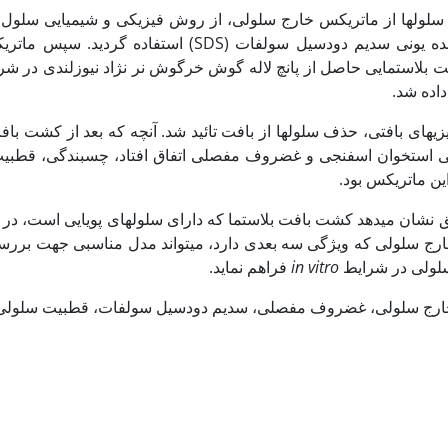
لول‏ها از ماتریکس خارج سلولی، از روش فیزیکی و شیمیایی سلول 
فریز- ذوب سریع و شوینده یونی سدیم دودسیل سولفات (SDS) استفاده
افت بلاستمایی حاصل از پانچ لاله گوش خرگوش نر نژاد نیوزلندی در ش
اده شد.
یزی‏های بافتی، حذف سلول‏ها از بافت تائید شد. آنچه که بعد از کشت باف
ی استخوان اسفنجی و غضروف مفصلی اتفاق افتاد، چسبندگی، قطبی
این ماتریکس بود.
یق نشان می‏دهد کشت بافت بلاستما که دارای سلول‏های پویایی است، در
ج سلولی که ویژگی سه بعدی دارد، می‏تواند مدل مناسبی جهت بررس
ولی در شرایط
in vitro
فراهم نماید.
خارج سلولی، غضروف مفصلی، سدیم دودسیل سولفات، قطبیت سلولی