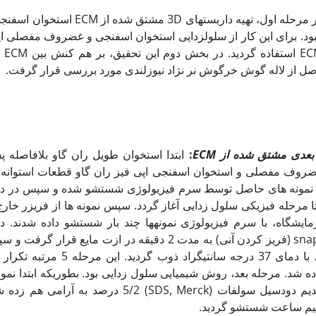
هدف از انجام این تحقیق در مرحله اول، تهیه داربست‏های 
د. برای این کار از سلول‏زدایی استخوان اسفنجی و غضروف مفصلی اپی‏
اصل از لاله گوش خرگوش نر نژاد نیوزلندی مورد بررسی قرار گرفت.
بعدی
مشتق شده از
ECM
:
ابتدا استخوان طویل ران گاو بلافاصله پ
روف مفصلی و استخوان اسفنجی اپی فیز ران گاو قطعات استوانه 
 تا مرحله فیزیکی سلول زدایی آغاز گردد. سپس نمونه ها از فریزر خار
یشگاه، با سرم فیزیولوژی نمونه‏ها چند بار شستشو داده شدند. د
دقیقه در سرم فیزیولوژی با دمای 37 درجه سانتی‏گراد 
ساعت با شوینده یونی سدیم دودسیل سولفات (SDS, Merck) 5/2 درصد ب