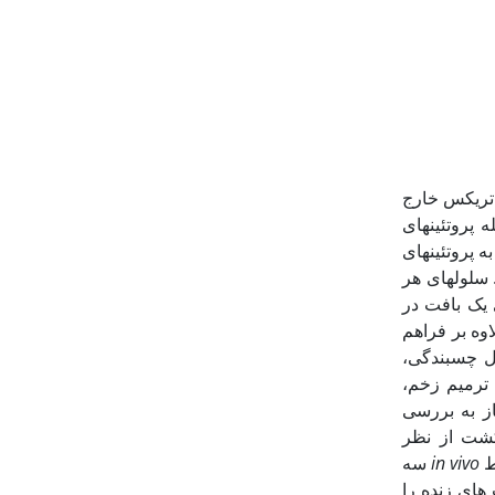
ماتریکس خارج
ات مختلفی از جمله پروتئین‏های
 پروتئین‏های
سلول‏های هر
اشند و این برهم کنش بین ECM و سلول‏های یک بافت در
 ها نقش اساسی بازی می‏کند. بر هم کنش سلول های بافت با ECM، علاوه بر فراهم
ز قبیل چسبندگی،
 ترمیم زخم،
کی فوق نیاز به بررسی
محیط دو بعدی (2D) ظرف کشت از نظر
ط
in vivo
سه
ریز محیط‏های بافت های زنده را