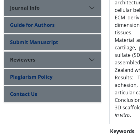
architectu
Journal Info
cellular b
ECM deriv
Guide for Authors
dimension
tissues.
Material 
Submit Manuscript
cartilage
sulfate (S
Reviewers
assembled
Zealand wh
Plagiarism Policy
Results: 
adhesion, 
articular c
Contact Us
Conclusion
3D scaffol
in vitro
.
Keywords