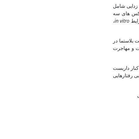
زدایی شامل
 گردید. سپس ماتریکس های سه
رایط
in vitro
،
ت بلاستما در
ت و مهاجرت
 کنار داربست
ی رفتارهایی