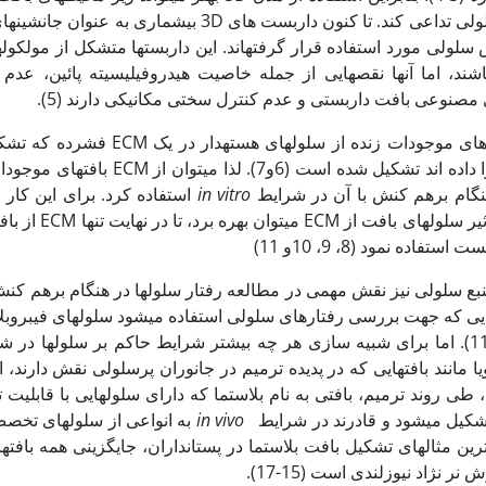
سلولی مورد استفاده قرار گرفته‏اند. این داربست‏ها متشکل از مولکول
ند، اما آن‏ها نقص‏هایی از جمله خاصیت هیدروفیلیسیته پائین، عدم 
مصنوعی بافت داربستی و عدم کنترل سختی مکانیکی دارند (5).
همانطورکه می‏دانیم بافت های موجودات زنده از سلول‏های
3D از مولکول‏های الیافی را داده اند تشکیل شده است (6و7).
هنگام برهم کنش با آن در شرایط
in vitro
استفاده کرد. برای این کار
سلول زدایی جهت حذف تاثیر سلول‏ها
فاده نمود (8، 9، 10و 11)
نبع سلولی نیز نقش مهمی در مطالعه رفتار سلول‏ها در هنگام برهم کنش
‏هایی که جهت بررسی رفتارهای سلولی استفاده می‏شود سلول‏های فیبروبل
یا مانند بافت‏هایی که در پدیده ترمیم در جانوران پرسلولی نقش دارند، ا
 روند ترمیم، بافتی به نام بلاستما که دارای سلول‏هایی با قابلیت تک
شکیل می‏شود و قادرند در شرایط
in vivo
به انواعی از سلول‏های تخصص
. یکی از بهترین مثال‏های تشکیل بافت بلاستما در پستانداران، جایگزینی همه بافت‏
نژاد نیوزلندی است (15-17).