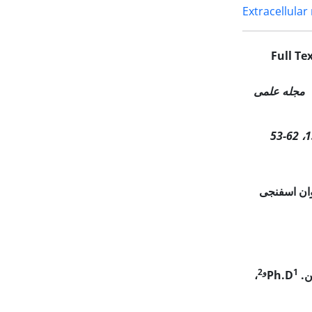
Extracellular
Full Te
می
-53
62
وان اسفنجی
1و2
ن
.
Ph.D
،