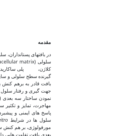
مقدمه
در بافت‏های پستانداران، س
کلاژن، پلی ساکارید هیالور
گیرنده سطح سلولی و سایر
مهاجرت، تمایز و تکثیر سل
سلول ها در شرایط
vitro
مورفولوژی، بر هم کنش سل