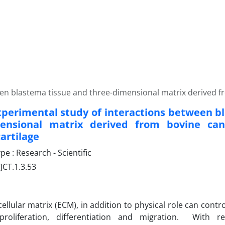
een blastema tissue and three-dimensional matrix derived f
experimental study of interactions between b
mensional matrix derived from bovine ca
cartilage
 : Research - Scientific
JCT.1.3.53
ellular matrix (ECM), in addition to physical role can contro
roliferation, differentiation and migration. With r