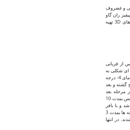
3D مشتق شده از ECM استخوان اسفنجی و غضروف
فیز ران گاو
به منظور تهیه داربست ECM استفاده گردید. در بخش دوم این تحقیق، بر هم کنش بین ECM های 3D تهیه
س از قربانی
ای شکلی به
قطر 2 میلی‏متر جدا گردید. نمونه های حاصل توسط سرم فیزیولوژی شستشو شده و سپس در دمای 4- درجه
ج گشته و بعد
ر مرحله بعد
جهت snap freezing (فریز کردن آنی) به مدت 2 دقیقه در ازت مایع قرار گرفت و سپس بمدت 10
ذوب گردید. این مرحله 5 مرتبه تکرار شد و با بافر
فسفات (PBS) شستشو داده شد. مرحله بعد، روش شیمیایی سلول زدایی بود. بطوریکه ابتدا نمونه ها بمدت 3
ه آرامی هم زده شدند. در انتها