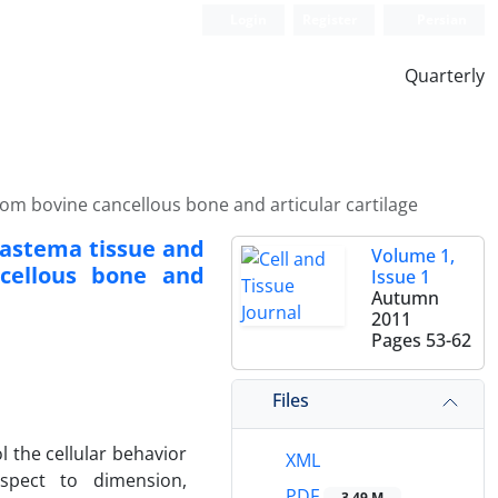
Login
Register
Persian
Quarterly
rom bovine cancellous bone and articular cartilage
lastema tissue and
Volume 1,
ncellous bone and
Issue 1
Autumn
2011
Pages
53-62
Files
l the cellular behavior
XML
espect to dimension,
PDF
3.49 M