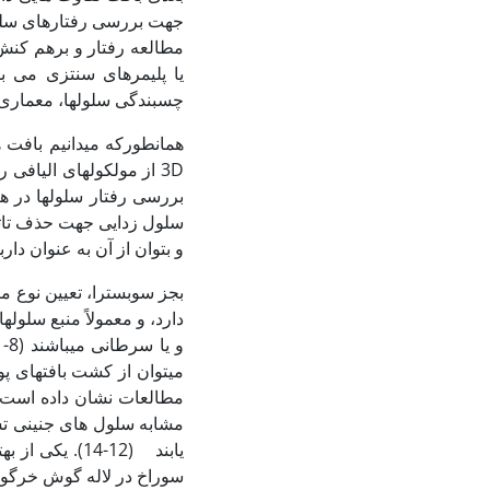
مطالعه رفتار و برهم کنش 
یا پلیمرهای سنتزی می باش
چسبندگی سلول‏ها، معماری 
بررسی رفتار سلول‏ها در 
و بتوان از آن به عنوان داربست است
بجز سوبسترا، تعیین نوع م
دارد، و معمولاً منبع سلول
و یا سرطانی می‏باشند (8-11). اما برای شبیه سازی هر چه بیشتر شرایط حاکم بر سلول‏ها در شرایط
می‏توان از کشت بافت‏های پو
مطالعات نشان داده است، طی
مشابه سلول های جنینی ت
یابند (12-14)
سوراخ در لاله گوش خرگوش نر 