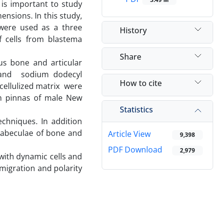
t is important to study
ensions. In this study,
 were used as a three
History
 cells from blastema
Share
us bone and articular
w and sodium dodecyl
How to cite
cellulized matrix were
om pinnas of male New
Statistics
chniques. In addition
trabeculae of bone and
Article View
9,398
PDF Download
2,979
with dynamic cells and
 migration and polarity