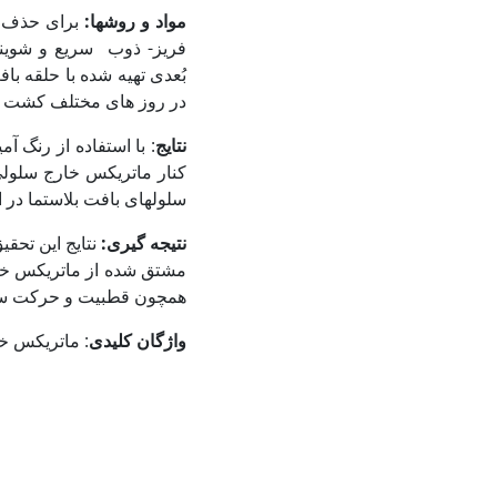
مواد و روش‏ها:
برای حذف س
بُعدی تهیه شده با حلقه ب
در روز های مختلف کشت د
نتایج
: با استفاده از رنگ آم
کنار ماتریکس خارج سلول
سلول‏های بافت بلاستما در 
نتیجه گیری:
نتایج این تحق
مشتق شده از ماتریکس خار
همچون قطبیت و حرکت سل
واژگان کلیدی
: ماتریکس 