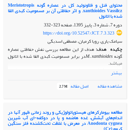
محتوای فنل و فلاونوئید کل در عصاره‌ گونه Meristotropis
حد کشنده در رقیق‌کننده‌های انجماد اسپرم گاو بتواند سبب
xanthioides Vassilcz. و اثر حفاظتی آن بر مسمومیت کبدی القا
بهبود معنی‌دار برخی ازخصوصیات کیفی اسپرم‏ها ازجمله تحرک و
شده با اتانول
توان زیستی آنها گردد.
دوره 7، شماره 3، پاییز 1395، صفحه
323-332
https://doi.org/10.52547/JCT.7.3.323
سیامک یاری، رویا کرمیان، مصطفی اسدبگی
چکیده
هدف:
هدف از این مطالعه بررسی نفش حفاظتی عصاره
گونه
M. xanthioides
در برابر مسمومیت کبدی القا شده با اتانول
می­باشد.
مواد و روش­ها:
محتوای فنل و فلاونوئید کل به‏ترتیب به‏روش­های
بیشتر
فولن-سیوکالتو و کلرید آلومینیوم اندازه­گیری شدند. در جهت
سنجش اثر حفاظتی عصاره گونه مورد نظر، رَت­های نر نژاد ویستار به
اصل مقاله
مشاهده مقاله
2.7 M
سه گروه 6 تایی تقسیم شدند: گروه 1(گروه کنترل)، گروه 2 با
اتانول تیمار شدند و گروه 3 به‏طور همزمان با اتانول و عصاره گیاه
M. xanthioides
، تیمار شدند. رَت­ها همه تیمارها را از طریق
دهان دریافت کردند. در این تحقیق سیلی‏مارین به‏عنوان کنترل
مطالعه بیومارکرهای هیستوپاتولوژیکی و روند زمانی ظهور آن‏ها در
اندام‌های آبشش، غده هاضمه و پا در دوکفه-ای آب شیرین
مثبت استفاده شد. در پایان پارامترهای بیوشیمیایی،
Anodonta cygnea در معرض با غلظت‌ تحت‌کشنده فلز سنگین
هیستولوژیکی و مورفولوژیکی در گروه­های مختلف مورد بررسی
کروم (Cr)