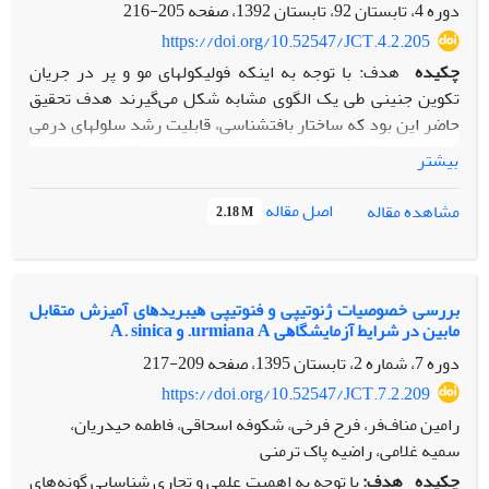
دوره 4، تابستان 92، تابستان 1392، صفحه
205-216
https://doi.org/10.52547/JCT.4.2.205
چکیده
هدف: با توجه به این‏که فولیکول‏های مو و پر در جریان
تکوین جنینی طی یک الگوی مشابه شکل می‌گیرند هدف تحقیق
حاضر این بود که ساختار بافت‏شناسی، قابلیت رشد سلول‏های درمی
آن‏ها در محیط کشت و قابلیت القایی این سلول‏های کشت شده برای
بیشتر
شروع برهم‏کنش‏های درمی- اپیدرمی مورد مقایسه قرار گیرد.
مواد و روش‎ها: فولیکول‏های پر و مو به‏ترتیب از کبوتر و موش صحرایی
اصل مقاله
مشاهده مقاله
2.18 M
تهیه شد. از یک طرف، برخی از فولیکول‏ها برای کارهای بافت‏شناسی
آماده شدند و از طرف دیگر فولیکول‏های باقی‏مانده برای خارج کردن
پاپیلای درمی از آن‏ها مورد استفاده قرار گرفتند. پاپیلاهای خارج
شده در محیط کشت رشد داده شدند. سلول‏های کشت شده سپس
ﺑﺮرﺳﯽ ﺧﺼﻮﺻﯿﺎت ژﻧﻮﺗﯿﭙﯽ و فنوتیپی ﻫﯿﺒﺮﯾﺪﻫﺎی آﻣﯿﺰش ﻣﺘﻘﺎﺑﻞ
ﻣﺎﺑﯿﻦ در ﺷﺮاﯾﻂ آزﻣﺎﯾﺸﮕﺎﻫﯽ urmiana A. و A. sinica
به داخل نیمه-فولیکول‏های موی بدون پاپپلا حاصل از موش بدون
تیموس پیوند زده شدند. بعد از 28 روز فولیکول‏های دریافت کننده
دوره 7، شماره 2، تابستان 1395، صفحه
209-217
پیوند مورد ارزیابی بافت‏شناسی قرار گرفتند.
https://doi.org/10.52547/JCT.7.2.209
نتایج: مطالعات بافت‏شناسی آشکار کرد که دو فولیکول (پر و مو)
رامین مناف‌فر، فرح فرخی، شکوفه اسحاقی، فاطمه حیدریان،
علی‏رغم داشتن تفات‏های مشخص بطور کلی دارای ساختار مشابهی
سمیه غلامی، راضیه پاک ترمنی
هستند. سلول‏های پاپیلای درمی فولیکول مو در محیط کشت نسبت
چکیده
هدف:
با توجه به اهمیت علمی و تجاری شناسایی گونه‌های