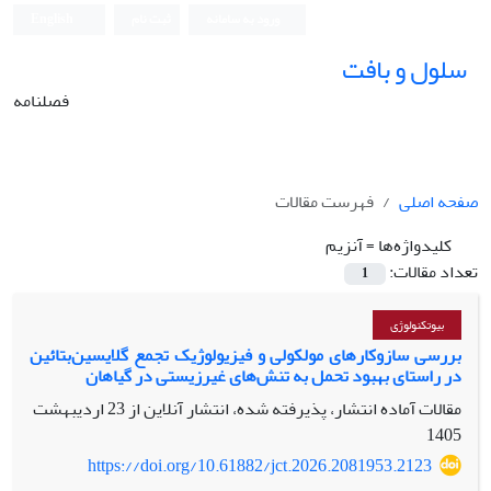
ورود به سامانه
ثبت نام
English
سلول و بافت
فصلنامه
صفحه اصلی
فهرست مقالات
کلیدواژه‌ها =
آنزیم
تعداد مقالات:
1
بیوتکنولوژی
بررسی سازوکارهای مولکولی و فیزیولوژیک تجمع گلایسین‌بتائین
در راستای بهبود تحمل به تنش‌های غیرزیستی در گیاهان
مقالات آماده انتشار، پذیرفته شده، انتشار آنلاین از
23 اردیبهشت
1405
https://doi.org/10.61882/jct.2026.2081953.2123