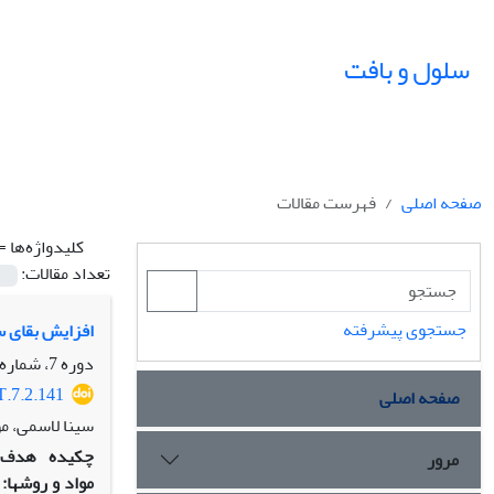
سلول و بافت
صفحه اصلی
فهرست مقالات
کلیدواژه‌ها =
تعداد مقالات:
جستجوی پیشرفته
افزایش بقای سلول‏های دوپامین ساز 12
دوره 7، شماره 2، تابستان 1395، صفحه
T.7.2.141
صفحه اصلی
سینا لاسمی، م
چکیده
هدف:
مرور
مواد و روش‏ها: