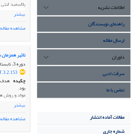
اطلاعات نشریه
بیشتر
راهنمای نویسندگان
اندازه‏گیری ش
مشاهده مقاله
نتایج:
ارسال مقاله
DJ-1 داشتند، در حدود 30 درصد بیشتر از درصد بقای سلول‏های کنترل برآورد شد و این افزایش از نظر آماری معنی‏دار بود.
تاثیر همزمان شیکونین و گلوتاتیون
داوران
نتیجه‏گیری:
دوره 3، تابستان 91، تابستان 1391، صفحه
افزایش می‏دهد
T.3.2.153
سرقت ادبی
چکیده
بود.
تماس با ما
بیشتر
مسمومیت پارکین
مقالات آماده انتشار
مشاهده مقاله
شماره جاری