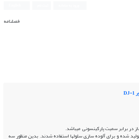
ورود به سامانه
ثبت نام
English
فصلنامه
دا لنتی ویروس‏های نوترکیب ناقل توام ژن های DJ-1 و گزارش‏گر Jred تولید شده و برای آلوده سازی سلول‏ها استفاده شدند. بدین منظور سه