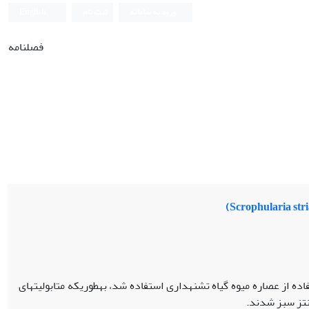
ورود به سامانه
ثبت نام
English
فصلنامه
در این تحقیق از یک روش ساده و سریع جهت سنتز نانوذرات نقره با استفاده از عصاره میوه گیاه تشنه­داری استفاده شد، به‫طوری‫که متابولیت­های
نتز سبز شدند.