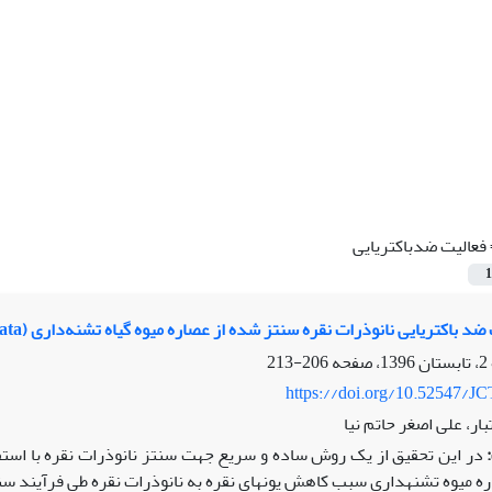
فعالیت ضدباکتریایی
1
اکتریایی نانوذرات نقره سنتز شده از عصاره میوه گیاه تشنه‌داری (Scrophularia striata)
206-213
https://doi.org/10.52547/JC
ر، علی اصغر حاتم نیا
ه میوه تشنه­داری سبب کاهش یون­های نقره به نانوذرات نقره طی فرآیند س