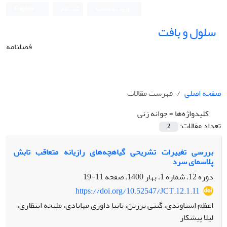
ورود به سامانه
ثبت نام
English
سلول و بافت
فصلنامه
صفحه اصلی
فهرست مقالات
کلیدواژه‌ها =
جوانه زنی
تعداد مقالات:
2
بررسی تغییرات تشریحی گیاه‮چه‌های رازیانه متعاقب تابش
پلاسمای سرد‬‬‬‬‬‬‬‬‬‬
دوره 12، شماره 1، بهار 1400، صفحه
11-19
https://doi.org/10.52547/JCT.12.1.11
اعظم اسناوندی، گیتی برزین، تانیا داوری مهابادی، ملیحه انتظاری،
لیلا پیشکار