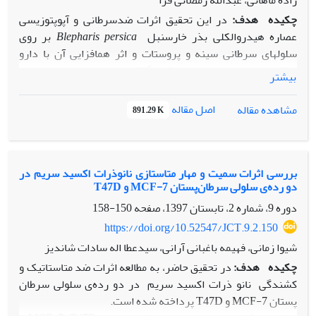
زاده ماهانی، عبدالله رمضانی قرا
چکیده
هدف:
در این تحقیق اثرات ضد­سرطانی و آپوپتوزیسی
عصاره هیدروالکلی بذر خارسنبل
Blepharis persica
بر روی
سلول­های سرطانی سینه­ و پروستات و اثر هم­افزایی آن با دارو
دوکسوروبیسین مورد مطالعه قرار گرفت.
بیشتر
مواد و روش­ها:
عصاره هیدروالکلی بذر با روش خیساندن و با اتانول
­70درصد تهیه شد. 8­ غلظت عصاره و 4 غلظت ترکیبی از
اصل مقاله
مشاهده مقاله
891.29 K
دوکسوروبیسین (125و 5/62 نانوگرم بر میلی­لیتر) با عصاره غلظت­
های (315/0و 625/0 میلی­گرم بر میلی­لیتر) تهیه شد. سلول‫های
سرطانی سینه (MCF-7)­­­، پروستات (LNCaP) و سلول­های
فیبروبلاست ­(SKM)کشت داده شدند. درصد زنده­مانی رده‫های
بررسی اثرات سمیت و مهار متاستازی نانوذرات‌ اکسید سریم در
دو رده‌ی ‌سلولی سرطان‌پستان MCF-7 و T47D
سلولی با تست­­MTT اندازه­گیری و میزان آپوپتوزیس در رده­های
سلولی از روش Annexin/PI سنجیده شد و بررسی بیان ژن
دوره 9، شماره 2، تابستان 1397، صفحه
150-158
BCL2
­ در مدت 24 و 48­ ساعت با روش quantitative RT-PCR
https://doi.org/10.52547/JCT.9.2.150
(RT-qPCR) Real-Timeصورت گرفت.
شیوا زمانی، فهیمه باغبانی آرانی، سیدعطا اله سادات شاندیز
نتایج:
عصاره به­ترتیب بر رده­های سلولی پروستات، پستان و
چکیده
هدف:
در تحقیق حاضر، به مطالعه اثرات ضد متاستاتیک و
فیبروبلاست بیشترین اثر­ بازدارندگی رشد را نشان­ داد. اثر
کشندگی نانو ذرات اکسید سریم در دو رده‌ی سلولی سرطان
ترکیبی دوکسوروبیسین با عصاره در هر سه رده سلولی با کنترل
پستان MCF-7 و T47D پرداخته شده است.
هیچ­گونه تفاوت معناداری نداشت. نتایج Annexin/PI نشان­داد