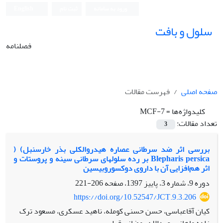
ورود به سامانه
ثبت نام
English
سلول و بافت
فصلنامه
صفحه اصلی
فهرست مقالات
کلیدواژه‌ها =
MCF-7
تعداد مقالات:
3
بررسی اثر ضد سرطانی عصاره هیدروالکلی بذر خارسنبل) (
Blepharis persica بر رده سلول‫های سرطانی سینه‌ و پروستات و
اثر هم‌افزایی آن با داروی دوکسوروبیسین‬‬
دوره 9، شماره 3، پاییز 1397، صفحه
206-221
https://doi.org/10.52547/JCT.9.3.206
کیان آقاعباسی، حسن حسنی کومله، ناهید عسکری، مسعود ترک