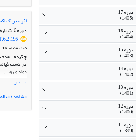
دوره 17
5/2 برابر 
(1405)
سینتاز در غلظت 100 میلی­گرم بر لیتر کیتوزان پنج روز پس از اعمال تیمار مشاهده شد که به افزایش میزان اسی
اثر نیتریک اکس
نتیجه‏گیری:
با 
دوره 6، شماره 2، تابستان 1394، صفحه
دوره 16
(1404)
T.6.2.195
صدیقه اسمعیل 
دوره 15
(1403)
چکیده
در کشت گیاهچه
دوره 14
(1402)
روز جهت بررسی
بیشتر
نتایج: نتایج 
دوره 13
(1401)
سدیم نیترو پر
مشاهده مقاله
دوره 12
در غلظت 100 میکرو مولار کاهش نشان داد.
(1400)
بادرنجبویه کا
دوره 11
(1399)
آنتی‌اکسیدانت