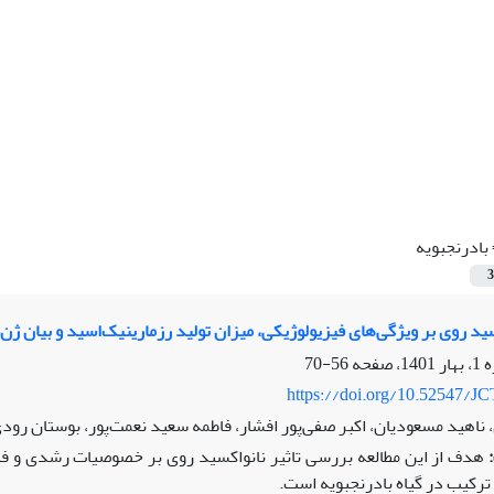
بادرنجبویه
3
بر ویژگی‌های فیزیولوژیکی، میزان تولید رزمارینیک‌اسید و بیان ژن‌های TAT و 4-Cl در گیاه بادرنجبویه (sa officinalis L
56-70
https://doi.org/10.52547/JC
ناهید مسعودیان، اکبر صفی‌پور افشار، فاطمه سعید نعمت‌پور، بوستان رود
هدف از این مطالعه بررسی تاثیر نانو­اکسید­ روی بر خصوصیات رشدی و فیزی
ترکیب در گیاه بادرنجبویه است.