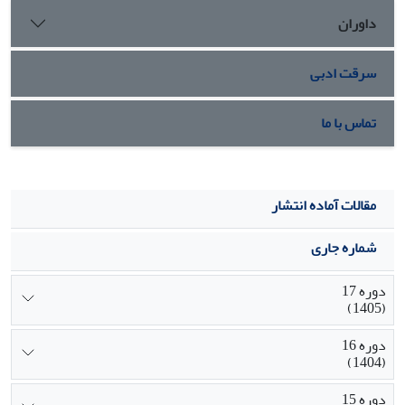
cygnea
به عنوان بیومارکرهای هیستوپاتولوژیکی بسیار مناسبی
داوران
جهت پایش اثرات این فلز در محیط آبی پیشنهاد می‏شود و روند
زمانی ظهور تغییرات، دقت این شاخص‏ها را افزایش می‏دهد.
سرقت ادبی
تماس با ما
مقالات آماده انتشار
شماره جاری
دوره 17
(1405)
دوره 16
(1404)
دوره 15