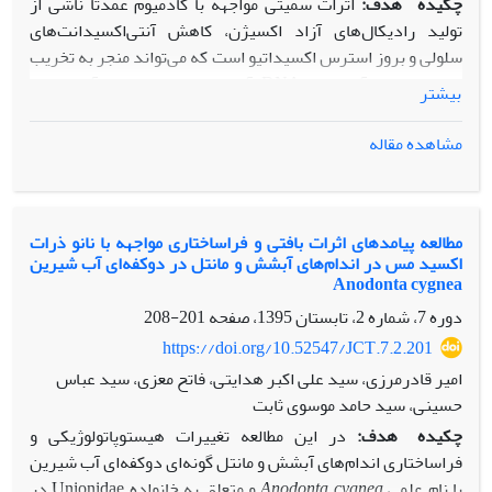
چکیده
هدف:
اثرات سمیتی مواجهه با کادمیوم عمدتا ناشی از
تولید رادیکال‌های آزاد اکسیژن، کاهش آنتی‌اکسیدانت‌های
سلولی و بروز استرس اکسیداتیو است که می‌تواند منجر به تخریب
اجزای سلولی، آسیب به DNA، آپوپتوزیس و در نهایت آسیب‌های
بیشتر
بافتی شود. در این مطالعه به بررسی اثرات محافظتی N-استیل
سیستئین، به‌ عنوان یک ماده دارای خواص آنتی‌اکسیدانتی، در
مشاهده مقاله
موش‌های ویستار مواجهه ‌یافته با کادمیوم از طریق بررسی
بافت‌شناسی کبد و سنجش بیان ژن‌های مؤثر در آپوپتوزیس و
تکثیر سلولی پرداخته شد.
مواد و روش ها:
موش‌های با وزن
تقریبی 150-200 گرم در سه تیمار شامل، G1) تیمار شاهد، G2)
مطالعه پیامدهای اثرات بافتی و فراساختاری مواجهه با نانو ذرات
اکسید مس در اندام‌های آبشش و مانتل در دوکفه‌ای آب شیرین
تیمار دریافت‌کننده کادمیوم، و G3) تیمار دریافت‌کننده هم‫زمان
Anodonta cygnea
کادمیوم و N-استیل سیستئین دسته‌بندی شدند و به‫مدت چهار
دوره 7، شماره 2، تابستان 1395، صفحه
201-208
هفته از مواد مورد نظر دریافت کردند. سپس نمونه‌برداری از
بافت کبد به‫منظور بررسی هیستوپاتولوژی و بررسی بیان ژن‌های
https://doi.org/10.52547/JCT.7.2.201
eif4e و mad1 صورت پذیرفت.
نتایج:
مواجهه با کادمیوم باعث
امیر قادرمرزی، سید علی اکبر هدایتی، فاتح معزی، سید عباس
ایجاد آسیب‌های جدی در بافت کبد موش شد که شامل پرخونی
حسینی، سید حامد موسوی ثابت
رگ مرکزی، افزایش تعداد سلول‌های التهابی و وجود التهاب در
چکیده
هدف:
در این مطالعه تغییرات هیستوپاتولوژیکی و
پارانشیم کبد بود، درحالی‌که استفاده از N-استیل سیستئین
فراساختاری اندام‌های آبشش و مانتل گونه‌ای دوکفه‌ای آب شیرین
موجب کاهش چشمگیر آسیب‌های مذکور گردید. همچنین،
با نام علمی
Anodonta cygnea
و متعلق به خانواده Unionidae در