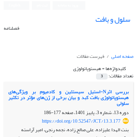
ورود به سامانه
ثبت نام
English
سلول و بافت
فصلنامه
صفحه اصلی
فهرست مقالات
کلیدواژه‌ها =
هیستوپاتولوژی
تعداد مقالات:
3
بررسی اثرN-استیل سیستئین و کادمیوم بر ویژگی‌های
هیستوپاتولوژی بافت کبد و بیان برخی از ژن‌های مؤثر در تکثیر
سلولی
دوره 13، شماره 3، پاییز 1401، صفحه
177-186
https://doi.org/10.52547/JCT/13.3.177
بنت الهدا علیزاده، علی صالح زاده، نجمه رنجی، امیر آراسته