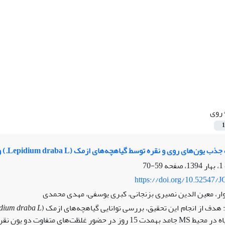
روی
1
نقره توسط گیاهچه‌های ازمک (Lepidium draba L.) و تاثیر این یون‌ها بر خصوصیات مورفولوژیکی و بیوشیمیایی گیاهچه‌ها
59-70
https://doi.org/10.52547/J
ار، معین الدین نصیری بزنجانی، کبری یوسفی، مهدی محمدی
هدف از انجام این تحقیق، بررسی توانایی گیاهچه‌های ازمک (
dium draba L.
بذرهای این گیاه در محیط MS جامد به‏مدت 15 روز در حضور 