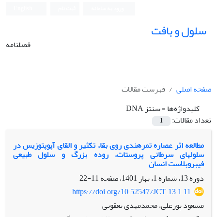
ورود به سامانه
ثبت نام
English
سلول و بافت
فصلنامه
صفحه اصلی
فهرست مقالات
کلیدواژه‌ها =
سنتز DNA
تعداد مقالات:
1
مطالعه اثر عصاره تمرهندی روی بقا، تکثیر و القای آپوپتوزیس در
سلولهای سرطانی پروستات، روده بزرگ و سلول طبیعی
فیبروبلاست انسان
دوره 13، شماره 1، بهار 1401، صفحه
11-22
https://doi.org/10.52547/JCT.13.1.11
مسعود پورعلی، محمدمهدی یعقوبی