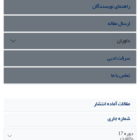
راهنمای نویسندگان
داد، چرا که پیشبرنده Napin به خوبی موجب بیان اختصاصی ژن
GUS در بذر شده و توالی امگا نیز در افزایش بیان تراژن موثر
بوده است. در ادامه کار می‌توان این سازه را با جایگزینی ژن‌های
ارسال مقاله
ارزشمند با ژن GUSبرای تولید پروتئینهای نوترکیب استفاده
نمود.
داوران
سرقت ادبی
تماس با ما
مقالات آماده انتشار
شماره جاری
دوره 17
(1405)