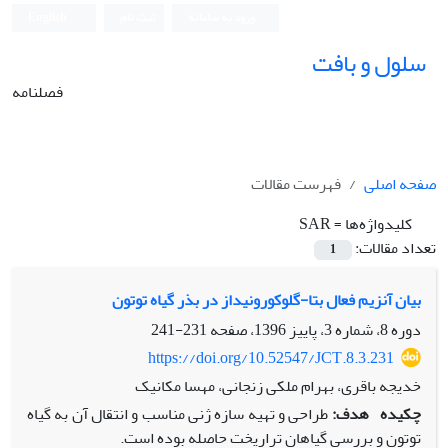
ورود به سامانه
ثبت نام
English
سلول و بافت
فصلنامه
صفحه اصلی
فهرست مقالات
کلیدواژه‌ها =
SAR
تعداد مقالات:
1
بیان آنزیم فعال بتا-گلوکورونیداز در بذر گیاه توتون
دوره 8، شماره 3، پاییز 1396، صفحه
231-241
https://doi.org/10.52547/JCT.8.3.231
خدیجه باقری، بهرام ملکی زنجانی، مهسا مکانیک
چکیده
هدف:
طراحی و تهیه سازه ژنی مناسب و انتقال آن به گیاه
توتون و بررسی گیاهان تراریخت حاصله بوده است.