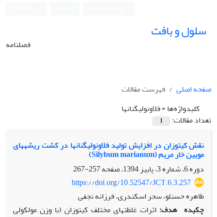
ورود به سامانه
ثبت نام
English
سلول و بافت
فصلنامه
صفحه اصلی
فهرست مقالات
کلیدواژه‌ها =
فلاونولیگنان‏ها
تعداد مقالات:
1
نقش کیتوزان در افزایش تولید فلاونولیگنان‏ها در کشت ریشه‏های
مویین خار مریم (Silybum marianum)
دوره 6، شماره 3، پاییز 1394، صفحه
257-267
https://doi.org/10.52547/JCT.6.3.257
طاهره حسنلو، سحر اسکندری، فرزانه نجفی
چکیده
هدف:
اثرات غلظت‏های مختلف کیتوزان (با وزن مولکولی