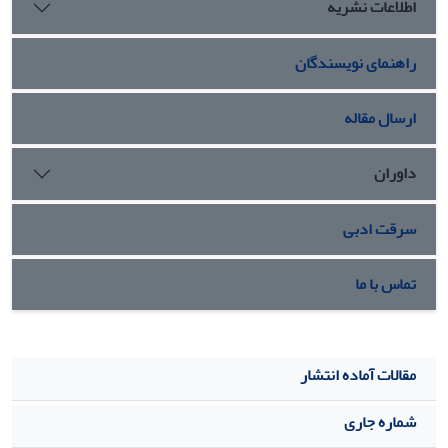
اطلاعات نشریه
CREB در قطعه­ی کمری نخاع موش صحرایی شده و از افزایش
بیان ژن نامطلوب GSK3 جلوگیری کرده است. هم‌چنین دوزهای
راهنمای نویسندگان
به‌کار رفته دارو قادر به‌تغییر در بیان ژن­ BDNF نشد.
ارسال مقاله
داوران
سرقت ادبی
تماس با ما
مقالات آماده انتشار
شماره جاری