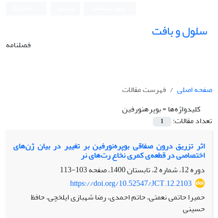
ورود به سامانه
ثبت نام
English
سلول و بافت
فصلنامه
صفحه اصلی
فهرست مقالات
کلیدواژه‌ها =
بوپره­نورفین
تعداد مقالات:
1
اثر تزریق درون صفاقی بوپره‌نورفین بر تغییر در بیان ژن‌های
اختصاصی در قطعه‌ی کمری نخاع رت‌های نر
دوره 12، شماره 2، تابستان 1400، صفحه
103-113
https://doi.org/10.52547/JCT.12.2103
حمیرا حاتمی نعمتی، حاتم احمدی، رضا شهبازی ایلخچی، حافظ
حسینی