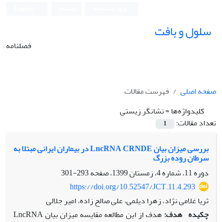
ورود به سامانه
ثبت نام
English
سلول و بافت
فصلنامه
صفحه اصلی
فهرست مقالات
کلیدواژه‌ها =
نشانگر زیستی
تعداد مقالات:
1
بررسی میزان بیان LncRNA CRNDE در بیماران ایرانی مبتلا به
سرطان روده بزرگ
دوره 11، شماره 4، زمستان 1399، صفحه
293-301
https://doi.org/10.52547/JCT.11.4.293
ثریا غلامی نژاد، زهرا دیلمی، علی صالح ‏زاده، امیر جلالی
چکیده
هدف:
هدف از این مطالعه مقایسه میزان بیان LncRNA