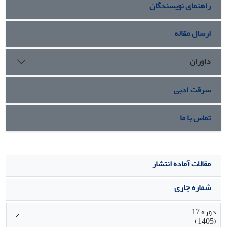
راهنمای نویسندگان
بترتیب 74 درصد و 89 درصد GFP را با اختلاف معنی‏داری (
p
<0.01
) بیان کردند.
نتیجه گیری: نتایج حاصله نشان داد که سلول‏های HEK از قدرت
ارسال مقاله
جذب بالاتری برای دریافت DNA برخوردار هستند با این حال
سلول‏های LMH قادرند ژن‏های خارجی را با شدت بیشتری بیان
داوران
نمایند.
سرقت ادبی
تماس با ما
مقالات آماده انتشار
شماره جاری
دوره 17
(1405)