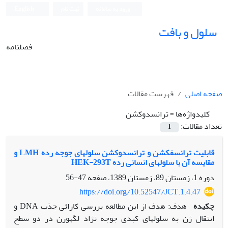
ورود به سامانه
ثبت نام
English
سلول و بافت
فصلنامه
صفحه اصلی
فهرست مقالات
کلیدواژه‌ها =
ترانسدوکشن
تعداد مقالات:
1
قابلیت ترانسفکشن و ترانسدوکشن سلول‏های جوجه رده LMH و
مقایسه آن با سلول‏های انسانی رده HEK-293T
دوره 1، زمستان 89، زمستان 1389، صفحه
47-56
https://doi.org/10.52547/JCT.1.4.47
چکیده
هدف: هدف از این مطالعه بررسی کارائی جذب DNA و
انتقال ژن به سلول‏های کبدی جوجه نژاد لگهورن در دو سطح