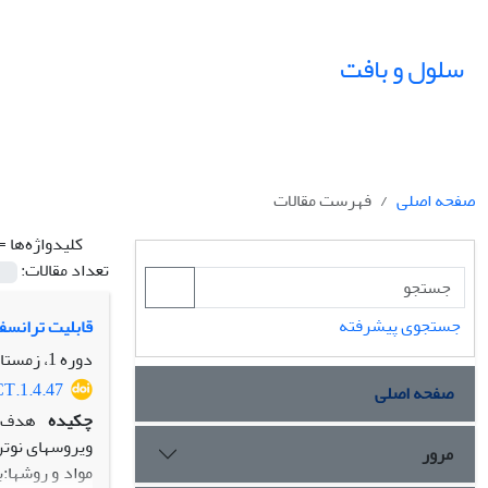
سلول و بافت
صفحه اصلی
فهرست مقالات
کلیدواژه‌ها =
تعداد مقالات:
جستجوی پیشرفته
قابلیت ترانسفکشن و ترانسد
دوره 1، زمستان 89، زمستان 1389، صفحه
CT.1.4.47
صفحه اصلی
چکیده
ویروس‏های نوت
مرور