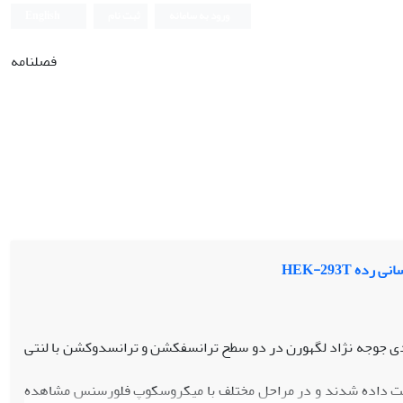
ورود به سامانه
ثبت نام
English
فصلنامه
ذب DNA و انتقال ژن به سلول‏های کبدی جوجه نژاد لگهورن در دو سطح ترانسفکشن و ترانسدوکشن با لنتی
ای ترانسفکشن یا ترانسدوکشن ویروسی، سلول‏ها در پلیت‏های 96 خانه کشت داده شدند و در مراحل مختلف با میکروسکوپ فلورسنس مشاهده