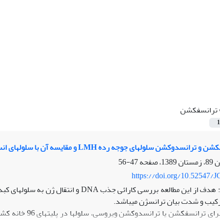
ترانسفکشن
1
وکشن سلول‏های جوجه رده LMH و مقایسه آن با سلول‏های انسانی رده HEK-293T
47-56
https://doi.org/10.52547/J
هدف: هدف از این مطالعه بررسی کارائی ج
رکیب و شدت بیان ترانسژن می‏باشد.
مواد و روش‏ها:بر