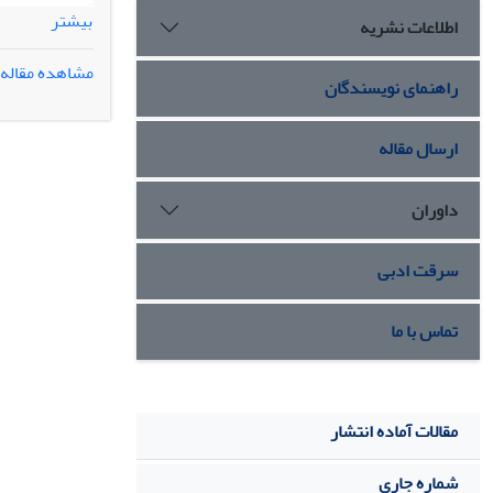
بیشتر
اطلاعات نشریه
داده‏ها با نرم افزار SPSS آن
مشاهده مقاله
راهنمای نویسندگان
بعد از انتقال ژن و در مرحله
ارسال مقاله
رسانید. لیکن آنالیز شدت بیان GFP نشان داد که رده EK
داوران
خارجی را با ش
سرقت ادبی
تماس با ما
مقالات آماده انتشار
شماره جاری