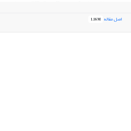
الیز شدند.
اصل مقاله
1.16 M
 ترانسدوکشن به ترتیب 22 ساعت و 36 ساعت بعد مشاهده شدند. شمارش سلول‏های GFp
H و LMH بترتیب 74 درصد و 89 درصد GFP را با اختلاف معنی‏داری (
دت بیشتری بیان نمایند.