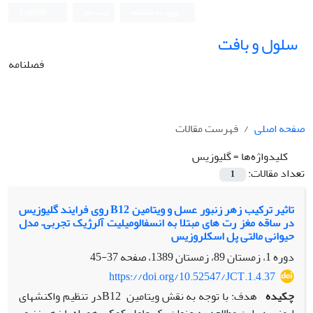
ورود به سامانه
ثبت نام
English
سلول و بافت
فصلنامه
صفحه اصلی
فهرست مقالات
کلیدواژه‌ها =
گلیوزیس
تعداد مقالات:
1
تاثیر ترکیب زهر زنبور عسل و ویتامین B12 روی فرایند گلیوزیس
در ساقه مغز رت های مبتلا به انسفالومیلیت آلرژیک تجربی– مدل
حیوانی مالتی پل اسکلروزیس
دوره 1، زمستان 89، زمستان 1389، صفحه
37-45
https://doi.org/10.52547/JCT.1.4.37
چکیده
هدف: با توجه به نقش ویتامین B12در تنظیم واکنشهای