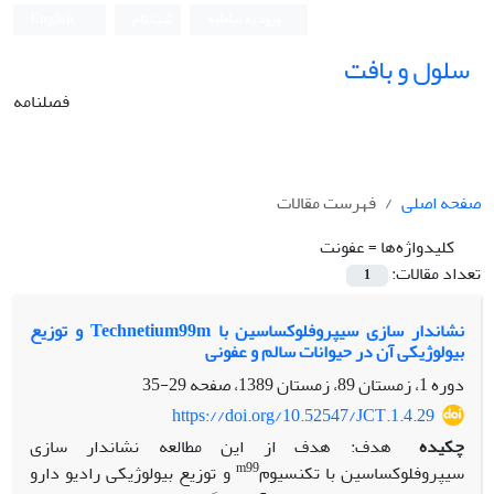
ورود به سامانه
ثبت نام
English
سلول و بافت
فصلنامه
صفحه اصلی
فهرست مقالات
کلیدواژه‌ها =
عفونت
تعداد مقالات:
1
نشاندار سازی سیپروفلوکساسین با Technetium99m و توزیع
بیولوژیکی آن در حیوانات سالم و عفونی
دوره 1، زمستان 89، زمستان 1389، صفحه
29-35
https://doi.org/10.52547/JCT.1.4.29
چکیده
هدف: هدف از این مطالعه نشاندار سازی
m
99
سیپروفلوکساسین با تکنسیوم
و توزیع بیولوژیکی رادیو دارو