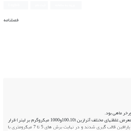
ورود به سامانه
ثبت نام
English
فصلنامه
رخر ماهی بود.
مواد و روش‏ها: در این پژوهش اوئوژنز در تخمدان گورخرماهی‏هایی که به مدت 14 روز در معرض غلظت‏های مختلف آترازین (100،10و1000 میکروگرم بر لیتر) قرار
گرفته بودند مورد ارزیابی قرار گرفت. بدین منظور نمونه‏ها در محلول بوئن فیکس و در پارافین قالب گیری شدند و در نهایت برش های 5 تا 7 میکرومتری با