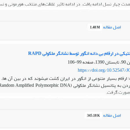
سط نشانگر ISSR موردبررسی قرار گرفت.
نتایج:
نتایج حاصل از
اصل مقاله
1.48 M
m در نسل 1 ریزازدیادی با 2 جایگاه چندشکلی کمترین تعداد چندشکلی را نشان دادند.
یافته‌های مطالعه کنونی نشان داد که نشان
یکی در ارقام بی دانه انگور توسط نشانگر ملکولی RAPD
یط درون شیشه استفاده شوند.
99-106
https://doi.org/10.52547/J
ارقام بسیار متنوعی از انگور در ایران کشت می‏شوند که در بین آن ها، 
 صورت گرفت.
دانه و 11 آغازگر RAPD مورد استفاده قرار گرفتند.
اصل مقاله
345.18 K