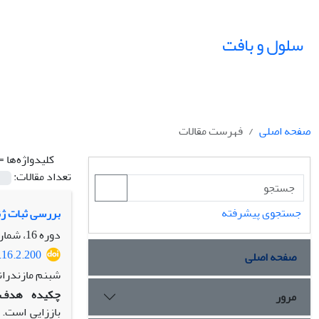
سلول و بافت
صفحه اصلی
فهرست مقالات
کلیدواژه‌ها =
تعداد مقالات:
جستجوی پیشرفته
بررسی ثبات ژن
دوره 16، شماره 2، تابستان 1404، صفحه
.16.2.200
صفحه اصلی
شبنم مازندران
چکیده
هدف:
مرور
باززایی است.
م