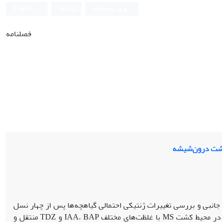
ورود به سامانه
ثبت نام
English
فصلنامه
شت درون‌شیشه‌‌
هدف این پژوهش ریزازدیادی رقم جابانی هندوانه از طریق کشت جوانه جانبی و بررسی تغییرات ژنتیکی احتمالی گیاه‫چه‌ها پس از چهار نسل
در این تحقیق، جوانه‌های جانبی پس از رشد گیاه مادری، در محیط کشت MS با غلظت‌های مختلف IAA، BAP و TDZ منتقل و