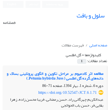
ورود به سامانه
ثبت نام
English
سلول و بافت
فصلنامه
صفحه اصلی
فهرست مقالات
کلیدواژه‌ها =
گل اطلسی
تعداد مقالات:
1
مطالعه اثر کادمیوم بر مراحل تکوین و الگوی پروتئینی بساک و
دانه‌های گرده گل اطلسی ( Petunia hybirda Juss.)
دوره 6، شماره 1، بهار 1394، صفحه
71-86
https://doi.org/10.52547/JCT.6.1.71
عبدالکریم چهرگانی راد، حسن رمضانی، فریبا محسن زاده، زهرا
بقایی فر، حسن باب الحوائجی