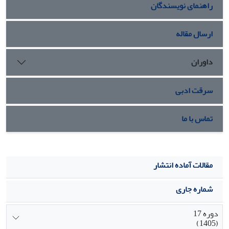
راهنمای نویسندگان
الکترونی شباهت نزدیک به بافت غضروف باله پشتی در سایر
گونه‏ها را داشته اما تفاوت جزئی مشاهده گردید که قابل گزارش
می‏باشد.
ارسال مقاله
داوران
سرقت ادبی
تماس با ما
مقالات آماده انتشار
شماره جاری
دوره 17
(1405)