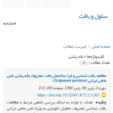
ورود به سامانه
ثبت نام
English
سلول و بافت
فصلنامه
صفحه اصلی
فهرست مقالات
کلیدواژه‌ها =
باله پشتی
تعداد مقالات:
1
مطالعه بافت شناسی و فرا ساختمان بافت غضروف باله پشتی تاس
ماهی ایرانی (Acipenser persicus)
دوره 2، پاییز 90، پاییز 1390، صفحه
203-212
https://doi.org/10.52547/JCT.2.3.203
چکیده
هدف: با توجه به اینکه بررسی جامعی مرتبط با مطالعات
بافت شناسی غضروف ماهیان خاویاری به ویژه تاس ماهی ایرانی