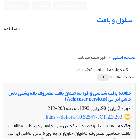
ورود به سامانه
ثبت نام
English
سلول و بافت
فصلنامه
صفحه اصلی
فهرست مقالات
کلیدواژه‌ها =
بافت غضروف
تعداد مقالات:
1
مطالعه بافت شناسی و فرا ساختمان بافت غضروف باله پشتی تاس
ماهی ایرانی (Acipenser persicus)
دوره 2، پاییز 90، پاییز 1390، صفحه
203-212
https://doi.org/10.52547/JCT.2.3.203
چکیده
هدف: با توجه به اینکه بررسی جامعی مرتبط با مطالعات
بافت شناسی غضروف ماهیان خاویاری به ویژه تاس ماهی ایرانی