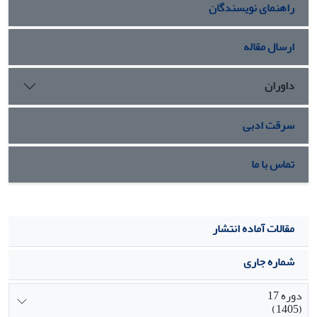
راهنمای نویسندگان
الکترونی شباهت نزدیک به بافت غضروف باله پشتی در سایر
گونه‏ها را داشته اما تفاوت جزئی مشاهده گردید که قابل گزارش
می‏باشد.
ارسال مقاله
داوران
سرقت ادبی
تماس با ما
مقالات آماده انتشار
شماره جاری
دوره 17
(1405)