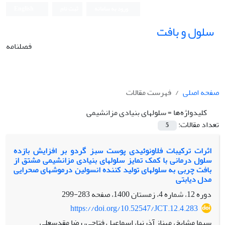
ورود به سامانه
ثبت نام
English
سلول و بافت
فصلنامه
صفحه اصلی
فهرست مقالات
کلیدواژه‌ها =
سلول‏های بنیادی مزانشیمی
تعداد مقالات:
5
اثرات ترکیبات فلاونوئیدی پوست سبز گردو بر افزایش بازده
سلول درمانی با کمک تمایز سلول‏های بنیادی مزانشیمی مشتق از
بافت چربی به سلول‏های تولید کننده انسولین درموش‏های صحرایی
مدل دیابتی
دوره 12، شماره 4، زمستان 1400، صفحه
283-299
https://doi.org/10.52547/JCT.12.4.283
سیما مشایخ، مهناز آذرنیا، اسماعیل فتاحی، رضا مقدسعلی