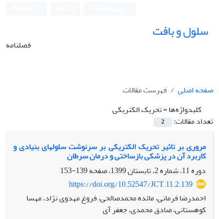
ورود به سامانه
ثبت نام
English
سلول و بافت
فصلنامه
صفحه اصلی
فهرست مقالات
کلیدواژه‌ها =
تحریک الکتریکی
تعداد مقالات:
2
مروری بر تاثیر تحریک الکتریکی بر سرنوشت سلول‏های بنیادی و
کاربرد آن در پزشکی بازساختی و درمان سرطان
دوره 11، شماره 2، تابستان 1399، صفحه
139-153
https://doi.org/10.52547/JCT.11.2.139
احمدرضا فرمانی، مائده محمد‏صالحی، فروغ مهدوی نژاد، مهسا
کوهستانی، صادق محمدی، جعفر آی