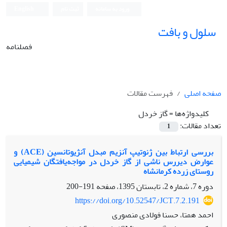
ورود به سامانه
ثبت نام
English
سلول و بافت
فصلنامه
صفحه اصلی
فهرست مقالات
کلیدواژه‌ها =
گاز خردل
تعداد مقالات:
1
بررسی ارتباط بین ژنوتیپ آنزیم مبدل آنژیوتانسین (ACE) و
عوارض دیررس ناشی از گاز خردل در مواجه‌‌یافتگان شیمیایی
روستای زرده کرمانشاه
دوره 7، شماره 2، تابستان 1395، صفحه
191-200
https://doi.org/10.52547/JCT.7.2.191
احمد همتا، حسنا فولادی منصوری