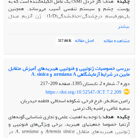
چکیده
هدف: گاز خردل (SM) یک عامل آلکیله‌کننده است که به
پوست، چشم و سیستم تنفسی آسیب می‌رساند. همچنین
پلی‌مورفیسم درج‌شدگی/حذف‌شدگی(I/D) ژن آنزیم مبدل
‌آنژیوتانسین (ACE) در رابطه با بیماری‌های قلبی‌عروقی و فیبروز
بیشتر
ریوی مطالعه شده است. فراوانی الل D در بیماران با فیبروز ریوی
نسبت به گروه کنترل بالاتر است. پس هدف از این پژوهش
اصل مقاله
مشاهده مقاله
317.66 K
بررسی ارتباط بین ژنوتیپ آنزیم مبدل آنژیوتانسین (ACE) و
عوارض دیررس ناشی از گاز خردل در مواجه‌‌یافتگان شیمیایی
روستای زرده کرمانشاه است.
مواد و روش‌ها:
نمونه های خون از 34 نفر از مردم مواجه ‌یافته با
ﺑﺮرﺳﯽ ﺧﺼﻮﺻﯿﺎت ژﻧﻮﺗﯿﭙﯽ و فنوتیپی ﻫﯿﺒﺮﯾﺪﻫﺎی آﻣﯿﺰش ﻣﺘﻘﺎﺑﻞ
ﻣﺎﺑﯿﻦ در ﺷﺮاﯾﻂ آزﻣﺎﯾﺸﮕﺎﻫﯽ urmiana A. و A. sinica
گاز خردل در روستای زرده استان کرمانشاه به‏عنوان گروه مورد
مطالعه و از 30 نفر از مردم شهرستان اسلام‌ آباد ‌غرب واقع در
دوره 7، شماره 2، تابستان 1395، صفحه
209-217
همین استان به‏عنوان گروه کنترل گرفته شد. اطلاعات بیشتر
https://doi.org/10.52547/JCT.7.2.209
درباره وجود سه عارضه‌ی دیررس تنفسی، پوستی و چشمی ناشی
رامین مناف‌فر، فرح فرخی، شکوفه اسحاقی، فاطمه حیدریان،
از مواجهه با این گاز، از طریق پرسش‌نامه جمع‌آوری شد. ژنوتیپ
سمیه غلامی، راضیه پاک ترمنی
ACE با استفاده از PCR و ژل‌الکتروفورز پیرو آن تعیین گردید.
چکیده
هدف:
با توجه به اهمیت علمی و تجاری شناسایی گونه‌های
نتایج:
میزان بروز سه عارضه تنفسی، پوستی و چشمی به‏ترتیب
آرتمیا خصوصا جمعیت‏های هیبرید، برخی ویژگی‌های فنوتیپی و
9/52، 50 و 1/44 درصد بود. فراوانی ژنوتیپی برای سه ژنوتیپ
ژنوتیپی هیبریدهای متقابل
sinica
Artemia
و
A. urmiana
در
DD، ID و II در گروه مورد مطالعه، در افراد دارای عارضه تنفسی