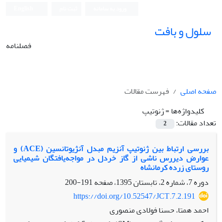
ورود به سامانه
ثبت نام
English
سلول و بافت
فصلنامه
صفحه اصلی
فهرست مقالات
کلیدواژه‌ها =
ژنوتیپ
تعداد مقالات:
2
بررسی ارتباط بین ژنوتیپ آنزیم مبدل آنژیوتانسین (ACE) و
عوارض دیررس ناشی از گاز خردل در مواجه‌‌یافتگان شیمیایی
روستای زرده کرمانشاه
دوره 7، شماره 2، تابستان 1395، صفحه
191-200
https://doi.org/10.52547/JCT.7.2.191
احمد همتا، حسنا فولادی منصوری