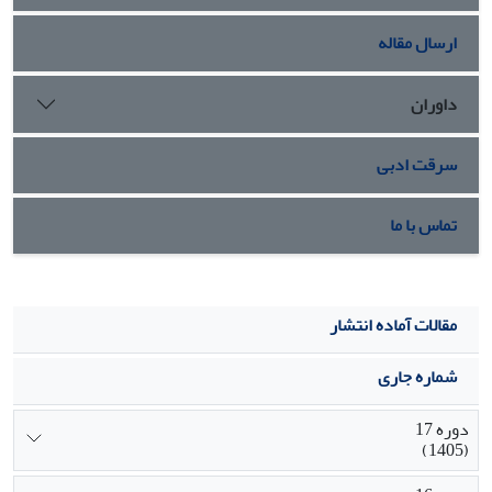
نتیجه گیری:
کروسین می‏تواند اثر حفاظتی بر­روی سلول‏های بنیادی
اسپرم­ساز موشی داشته باشد که از­ طریق حداقل تاثیر بر زیستایی
ارسال مقاله
سلول‏ها و کاهش مرگ و میر سلولی اثر خود را ایفا می‏کند.
داوران
سرقت ادبی
تماس با ما
مقالات آماده انتشار
شماره جاری
دوره 17
(1405)