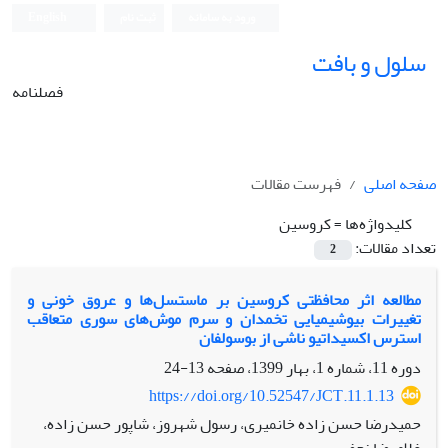
ورود به سامانه
ثبت نام
English
سلول و بافت
فصلنامه
صفحه اصلی
فهرست مقالات
کلیدواژه‌ها =
کروسین
تعداد مقالات:
2
مطالعه اثر محافظتی کروسین بر ماست‏سل‌ها و عروق خونی و
تغییرات بیوشیمیایی تخمدان و سرم موش‌های سوری متعاقب
استرس اکسیداتیو ناشی از بوسولفان
دوره 11، شماره 1، بهار 1399، صفحه
13-24
https://doi.org/10.52547/JCT.11.1.13
حمیدرضا حسن‏ زاده خانمیری، رسول شهروز، شاپور حسن زاده،