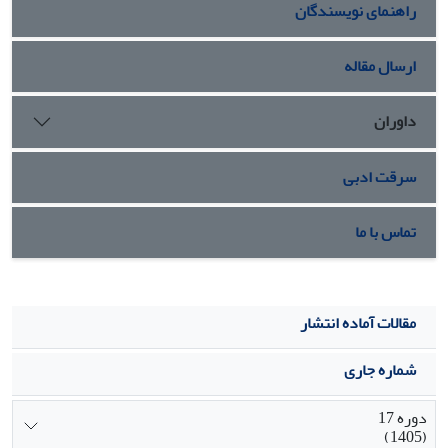
راهنمای نویسندگان
تواند از پاسخ التهابی (افزایش CRP و لکوسیتوز) مردان
غیرورزشکار متعاقب نیم ساعت دویدن در سرازیری بکاهد.
ارسال مقاله
داوران
سرقت ادبی
تماس با ما
مقالات آماده انتشار
شماره جاری
دوره 17
(1405)