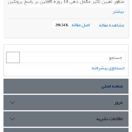
منظور تعیین تاثیر مکمل دهی 14 روزه کافئین بر پاسخ پروتئین
واکنش گر- (CRP) C و گلبول های سفید خون محیطی مردان
بیشتر
غیرورزشکار متعاقب دویدن در سرازیری انجام شد. مواد و روش
ها: 18 مرد غیرورزشکار داوطلب (سن 25±3 سال، درصد چربی
اصل مقاله
مشاهده مقاله
296.54 K
بدن %13±2 و اکسیژن مصرفی بیشینه 50±4 میلی لیتر/ کیلوگرم/
دقیقه) در قالب طرح نیمه تجربی و دوسویه کور به طور تصادفی
در دو گروه همگن مکمل و شبه دارو (پنج میلی گرم/ کیلوگرم/
روز) جایگزین شدند. پس از مکمل دهی 14 روزه، آزمودنی ها روی
یک نوارگردان با شیب منفی %15 به مدت نیم ساعت با شدت %65
اکسیژن مصرفی بیشینه دویدند. تغییرات CRP سرمی و تعداد
جستجوی پیشرفته
گلبول های سفید خون طی چهار مرحله (حالت پایه، بعد از دوره
مکمل سازی، بلافاصله و 24 ساعت پس از ورزش) اندازه گیری شد.
صفحه اصلی
داده های نرمال با استفاده از آزمون های تحلیل واریانس مکرر،
پس تعقیبی بونفرونی و تی مستقل در سطح معنی داری 0.05
بررسی شد. نتایج: نتایج حاکی است که مکمل دهی کافئین بر
مرور
شاخص های التهابی پایه تاثیر معنی داری نمی گذارد (P>0.05).
میزان CRP سرمی و تعداد گلبول های سفید خون بلافاصله پس از
اطلاعات نشریه
ورزش به طور معنی داری (Pنتیجه گیری: با توجه به نتایج تحقیق
می توان نتیجه گیری کرد که 14 روز مکمل دهی کافئین احتمالا می