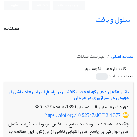
ورود به سامانه
ثبت نام
English
سلول و بافت
فصلنامه
صفحه اصلی
فهرست مقالات
کلیدواژه‌ها =
لکوسیتوز
تعداد مقالات:
1
تاثیر مکمل دهی کوتاه مدت کافئین بر پاسخ التهابی حاد ناشی از
دویدن در سرازیری در مردان
دوره 2، زمستان 90، زمستان 1390، صفحه
377-385
https://doi.org/10.52547/JCT.2.4.377
چکیده
هدف: با توجه به نتایج متناقض مربوط به اثرات مکمل
های خوارکی بر پاسخ های التهابی ناشی از ورزش، این مطالعه به