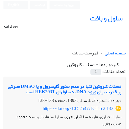
ورود به سامانه
ثبت نام
English
سلول و بافت
فصلنامه
صفحه اصلی
فهرست مقالات
کلیدواژه‌ها =
فسفات کلروکین
تعداد مقالات:
1
فسفات کلروکین تنها در عدم حضور گلیسرول و یا ,DMSO محرکی
پر قدرت برای ورود DNA به سلولهای HEK293T است
دوره 5، شماره 2، تابستان 1393، صفحه
133-138
https://doi.org/10.52547/JCT.5.2.133
سارا انصاری، ماریه سقائیان جزی، سارا سلمانیان، سید محمود
عرب نجفی