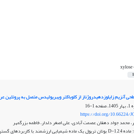
xylose
1
آنزیم زایلوزدهیدروژناز از کلوباکتر ویبریوئیدس متصل به پروتئین عرض غشایی Yia Tدر باکتری
1-16
https://doi.org/10.66224/J
ر، محمد جواد دهقان عصمت آبادی، علی اصغر دلدار، فاطمه بزرگمهر
هدف: ماده D-1,2,4 بوتان تریول یک ماده شیمیایی ارزشمند با کاربر