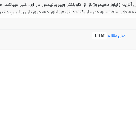
آنزیم زایلوزدهیدروژناز از کلوباکتر ویبریوئیدس در ای. کلی میباشد. م
اصل مقاله
1.11 M
52.2 
لید زایلونات در سویه ای. کلی به وسیله ی سطحی کردن اولین آنزیم این م
 آنزیم در سطح سلول می‌باشد و برای تعیین میزان دقیق تولید و تکمیل ک