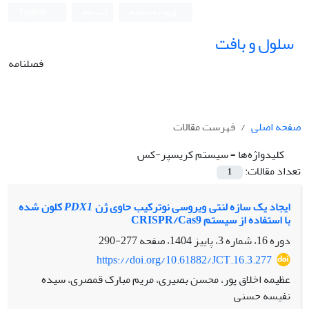
ورود به سامانه
ثبت نام
English
سلول و بافت
فصلنامه
صفحه اصلی
فهرست مقالات
کلیدواژه‌ها =
سیستم کریسپر-کس
تعداد مقالات:
1
ایجاد یک سازه لنتی ویروسی نوترکیب حاوی ژن
PDX1
کلون شده
با استفاده از سیستم CRISPR/Cas9
دوره 16، شماره 3، پاییز 1404، صفحه
277-290
https://doi.org/10.61882/JCT.16.3.277
عظیمه اخلاق پور، محسن بصیری، مریم مبارک قمصری، سیده
نفیسه حسنی