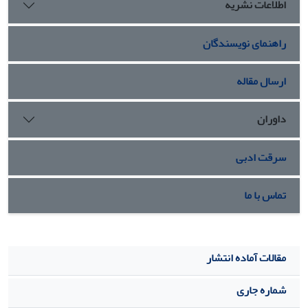
اطلاعات نشریه
این ساختار ممکن است امکان ایجاد یک مدل حیوانی در جنین‌های
مرغ با نقص، از جمله حفره خالی اندام یا بافت، را فراهم کند.
راهنمای نویسندگان
چنین مدلی امکان بررسی و درمان نقص‌ها را با استفاده از
داروها و رده‌های سلولی خاص فراهم می‌کند.
ارسال مقاله
داوران
سرقت ادبی
تماس با ما
مقالات آماده انتشار
شماره جاری