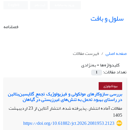
ورود به سامانه
ثبت نام
English
سلول و بافت
فصلنامه
صفحه اصلی
فهرست مقالات
کلیدواژه‌ها =
به‌نژادی
تعداد مقالات:
1
بیوتکنولوژی
بررسی سازوکارهای مولکولی و فیزیولوژیک تجمع گلایسین‌بتائین
در راستای بهبود تحمل به تنش‌های غیرزیستی در گیاهان
مقالات آماده انتشار، پذیرفته شده، انتشار آنلاین از
23 اردیبهشت
1405
https://doi.org/10.61882/jct.2026.2081953.2123