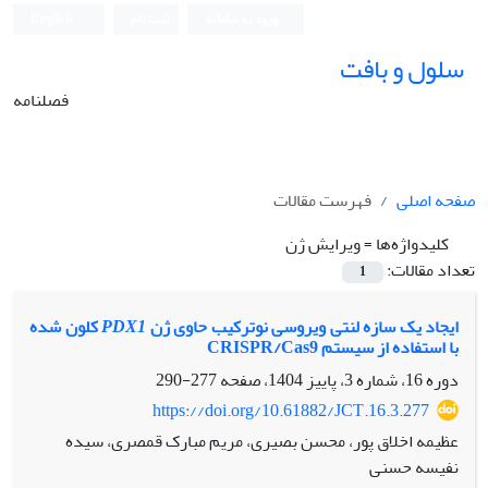
ورود به سامانه
ثبت نام
English
سلول و بافت
فصلنامه
صفحه اصلی
فهرست مقالات
کلیدواژه‌ها =
ویرایش ژن
تعداد مقالات:
1
ایجاد یک سازه لنتی ویروسی نوترکیب حاوی ژن
PDX1
کلون شده
با استفاده از سیستم CRISPR/Cas9
دوره 16، شماره 3، پاییز 1404، صفحه
277-290
https://doi.org/10.61882/JCT.16.3.277
عظیمه اخلاق پور، محسن بصیری، مریم مبارک قمصری، سیده
نفیسه حسنی