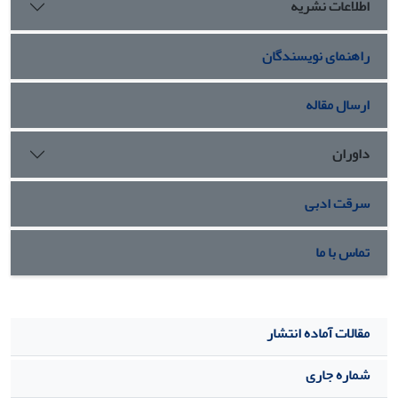
اطلاعات نشریه
این ساختار ممکن است امکان ایجاد یک مدل حیوانی در جنین‌های
مرغ با نقص، از جمله حفره خالی اندام یا بافت، را فراهم کند.
راهنمای نویسندگان
چنین مدلی امکان بررسی و درمان نقص‌ها را با استفاده از
داروها و رده‌های سلولی خاص فراهم می‌کند.
ارسال مقاله
داوران
سرقت ادبی
تماس با ما
مقالات آماده انتشار
شماره جاری