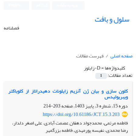
ورود به سامانه
ثبت نام
English
سلول و بافت
فصلنامه
صفحه اصلی
فهرست مقالات
کلیدواژه‌ها =
D-زایلوز
تعداد مقالات:
1
کلون سازی و بیان ژن آنزیم زایلونات دهیدراتاز از کلوباکتر
ویبریوئیدس
دوره 15، شماره 3، پاییز 1403، صفحه
203-214
https://doi.org/10.61186/JCT.15.3.203
فاطمه مرتمی، محمدجواد دهقان عصمت آبادی، علی اصغر دلدار،
رضا محمدی، نفیسه پورمهدی، فاطمه بزرگمهر