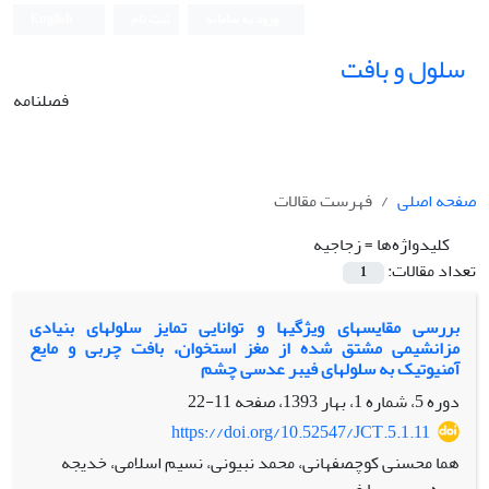
ورود به سامانه
ثبت نام
English
سلول و بافت
فصلنامه
صفحه اصلی
فهرست مقالات
کلیدواژه‌ها =
زجاجیه‏
تعداد مقالات:
1
بررسی مقایسه‏ای ویژگی‏ها و توانایی تمایز سلول‏های بنیادی
مزانشیمی مشتق شده از مغز استخوان، بافت چربی و مایع
آمنیوتیک به سلول‏های فیبر عدسی چشم
دوره 5، شماره 1، بهار 1393، صفحه
11-22
https://doi.org/10.52547/JCT.5.1.11
هما محسنی کوچصفهانی، محمد نبیونی، نسیم اسلامی، خدیجه