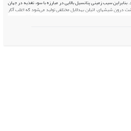
ئینها، فلاوونوئید و مواد معدنی هستند. بنابراین سیب زمینی پتانسیل بالایی در مبارزه با سوء تغذیه در جهان
دارد. کشت در شیشه یکی از روش‫های جایگزین تکثیر رویشی گیاهان است. در شرایط کشت درون شیشه‫ای، اتیلن به‫دلایل مختلفی تولید می‌شود که اغلب آثار
ها:
در پژوهش حاضر، اثر غلظت‫‫های مختلف پیرازینامید (PZA)، به‫عنوان
نتایج:
داده‫های حاصل نشان داد که PZA از تشکیل ریشه‫های هوایی و نابجا جلوگیری کرده و سبب افزایش سطح برگ شد. همچنین محتوای رنگیزه‫های فتوسنتزی، فنل
O
و ROS کل در گیاهان تحت تیمار شد.
نتیجه
2
2