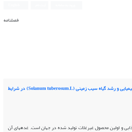
ورود به سامانه
ثبت نام
English
فصلنامه
بیوشیمیایی و رشد گیاه سیب زمینی (L.musorebut munaloS) در شرایط
سیب زمینی (Solanum tuberosum. L) به‫عنوان چهارمین محصول مهم غذایی و اولین محصول غیرغلات تولید شده در جهان است. غده‫های آن