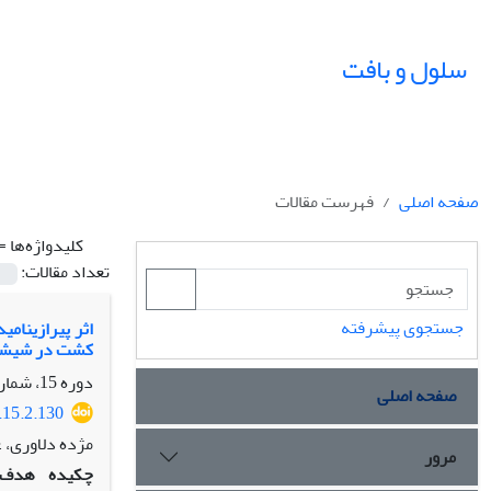
سلول و بافت
صفحه اصلی
فهرست مقالات
کلیدواژه‌ها =
تعداد مقالات:
جستجوی پیشرفته
اثر پیراز‮‮‫‮
کشت در‮‬‬‬‬‬‬‬‬‬‬‬‬‬‬‬‬‬‬‬‬‬‬‬‬‬‬‬‬‬‬‬‬‬‬‬‬‬‬‬
دوره 15، شماره 2، تابستان 1403، صفحه
صفحه اصلی
.15.2.130
مژده دلاوری، 
مرور
چکیده
هدف: