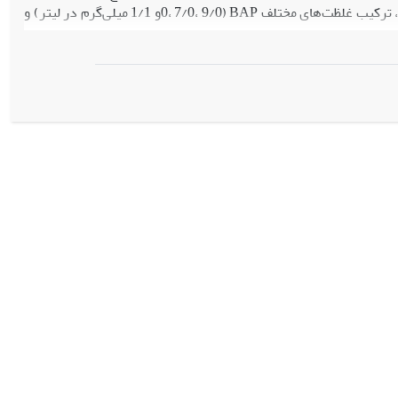
سه تکرار انجام شد. در آزمایش القای کالوس، فاکتورها شامل دو رقم خیار (سینا و نگین)، ترکیب غلظت‌های مختلف BAP (0، 7/0، 9/0و 1/1 میلی‌گرم در لیتر) و
ﻧﺘﺎﯾﺞ ﺣﺎﺻﻞ از ﮐﺸﺖ ﺑﺴﺎک و اﻟﻘﺎی ﮐﺎﻟﻮس ﻧﺸﺎن داد ﮐﻪ ﺗﻔﺎوت ﻣﻌﻨﯽداری بین دو ژﻧﻮﺗﯿﭗ وﺟﻮد دارد. بساک‌های کشت شده در محیط پایه MS و محیط‌های
اه از کشت از بین رفتند. بیشترین درصد کالوس‌زایی در هر دو رقم فاقد اختلاف معنی‌دار
بودند. با بررسی اثر متقابل رقم، اکسین و سیتوکنین مشخص شد که بیشترین درصد کالوس‌زایی 100% در هر دو رقم در محیط‌ها با ترکیب BAP (7/0 و 9/0
میلی‌گرم در لیتر) با 2,4-D (75/0، 1 و25/1 میلی‌گرم در لیتر) و در رقم سینا BAP (1/1 میلی‌گرم در لیتر) با 2,4-D (75/0، 1 و25/1 میلی‌گرم در لیتر) بوده است.
نتیجه‌گیری:
به‌طور