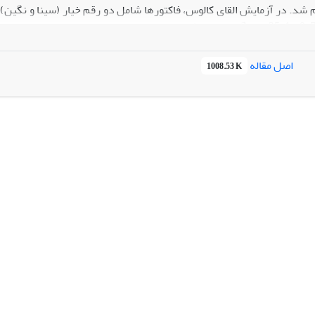
تهیه شده با غلظت‌های مختلف BAP پاسخی نشان ندادند و بعد از یک م
اصل مقاله
1008.53 K
ی در رقم نگین در حضور هورمون 2,4-D با غلظت 1 میلی‌گرم در لیتر با میانگین 333/33 درصد مشاهده شد.
 محیط کشت MSباعث القای کالوس در کشت بساک هر دو رقم خیار شد.