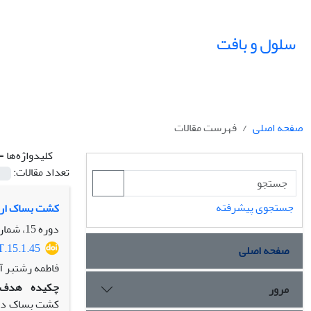
سلول و بافت
صفحه اصلی
فهرست مقالات
کلیدواژه‌ها =
تعداد مقالات:
جستجوی پیشرفته
کشت بساک ارقام خیار (Cucumis sativus L.)
دوره 15، شماره 1، بهار 1403، صفحه
T.15.1.45
صفحه اصلی
فاطمه رشتبر آ
چکیده
هدف:
مرور
کشت بساک دو ر