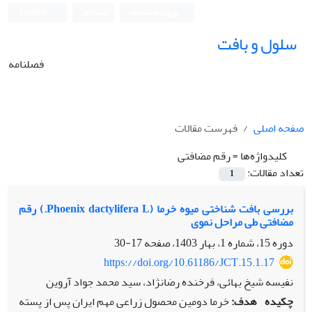
ورود به سامانه
ثبت نام
English
سلول و بافت
فصلنامه
صفحه اصلی
فهرست مقالات
کلیدواژه‌ها =
رقم مضافتی
تعداد مقالات:
1
بررسی بافت شناختی میوه خرما (Phoenix dactylifera L.) رقم
مضافتی طی مراحل نموی
دوره 15، شماره 1، بهار 1403، صفحه
17-30
https://doi.org/10.61186/JCT.15.1.17
نفیسه شیخ بهائی، فرخنده رضانژاد، سید محمد جواد آروین
چکیده
هدف:
خرما دومین محصول زراعی مهم ایران پس از پسته