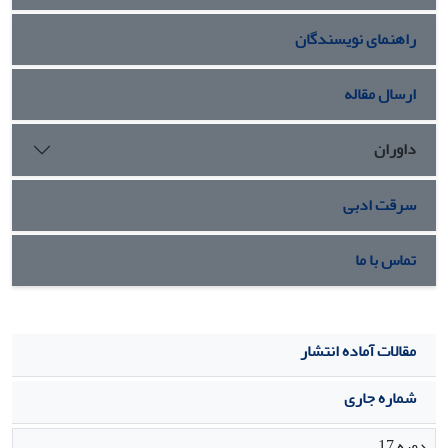
نموی فرابر (پریکارپ)، از ویژگی‌های بافت شناختی جالب توجه این
راهنمای نویسندگان
رقم بود که نقش سازشی و تکاملی آن را در زیستگاه‌های خاص،
نشان می‌دهد.
ارسال مقاله
داوران
سرقت ادبی
تماس با ما
مقالات آماده انتشار
شماره جاری
دوره 17